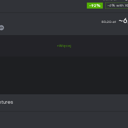
-92%
-6% with 
~6
85,20 zł
+Więcej
ntures