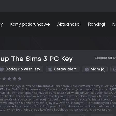
ry
Karty podarunkowe
Aktualności
Rankingi
N
Kup The Sims 3 PC Key
Zobacz na S
Dodaj do wishlisty
Ustaw alert
Mam ją
★
★
★
★
★
ukasz taniego klucza do
The Sims 3
? Na dzień 8 sie 2026 najtańszy klucz kosz
87 zł
w GAMIVO. Porównujemy 34 ofert z 13 sklepów, a rozpiętość sięga od
5,87
9,81 zł
. W keyshopach najniższa cena to 5,87 zł, w oficjalnych sklepach od 69,90 
kiej liczbie sprzedawców różnica między skrajnymi ofertami bywa kilkukrotna, 
m wybór sklepu waży tu więcej niż czekanie na wyprzedaż. W historii tej gry
towaliśmy też niższe ceny, taniej było w 95% dni z danymi. Alert cenowy da znać
jawi się kolejna okazja. Na PC kupujesz klucz aktywowany w Steam lub innym kli
 tutaj rynek jest najszerszy, bo ofertę keyshopu ma ponad jedna czwarta gier.