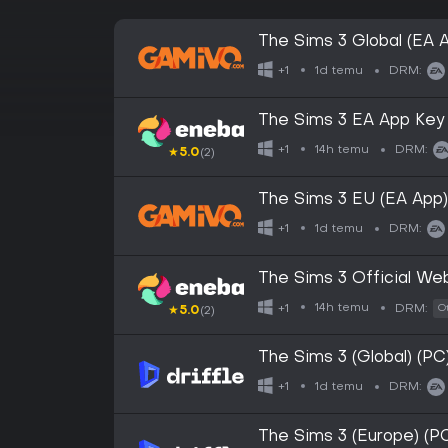
The Sims 3 Global (EA 
1d temu
+1
DRM:
The Sims 3 EA App Ke
14h temu
+1
DRM:
★
5.0
(2)
The Sims 3 EU (EA App)
1d temu
+1
DRM:
The Sims 3 Official W
14h temu
+1
DRM:
O
★
5.0
(2)
The Sims 3 (Global) (PC)
1d temu
+1
DRM:
The Sims 3 (Europe) (PC