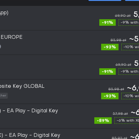
App)
5
69,90 zł
-91%
-9% with
y EUROPE
~5
85,98 zł
-93%
-10% wi
5
69,90 zł
-91%
-9% with
ebsite Key GLOBAL
~6,
85,98 zł
-93%
-10% wi
ther
 - EA Play - Digital Key
~6
57,98 zł
-89%
-6% with 
) - EA Play - Digital Key
~6
85,92 zł