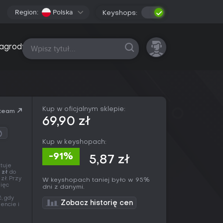
Region:
Polska
Keyshops:
Wszystkie platformy
agrody
Kup w oficjalnym sklepie:
team
69,90 zł
Kup w keyshopach:
-91%
5,87 zł
tuje
 zł
do
zł. Przy
W keyshopach taniej było w 95%
więc
dni z danymi.
, gdy
Zobacz historię cen
encie i