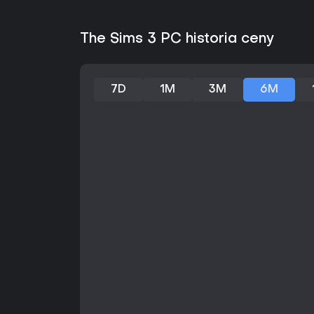
The Sims 3 PC historia ceny
7D
1M
3M
6M