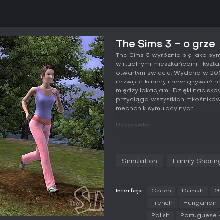
The Sims 3 - o grze
The Sims 3 wyróżnia się jako sym
wirtualnymi mieszkańcami i kszt
otwartym świecie. Wydana w 20
rozwijać kariery i nawiązywać r
między lokacjami. Dzięki nacisk
przyciąga wszystkich miłośnikó
mechanik symulacyjnych.
Rozgrywka
W The Sims 3 podstawowa pętla
od codziennych rutyn po długot
zaprojektować postacie z unika
Simulation
Family Sharin
niemowląt po seniorów. Do pię
kategoriach umysłowych, fizyczn
interakcjach ze światem.
Interfejs:
Czech
Danish
G
Po stworzeniu Simowie zamieszk
French
Hungarian
eksplorują, odwiedzają publiczne
Polish
Portuguese 
umiejętności takie jak gotowan