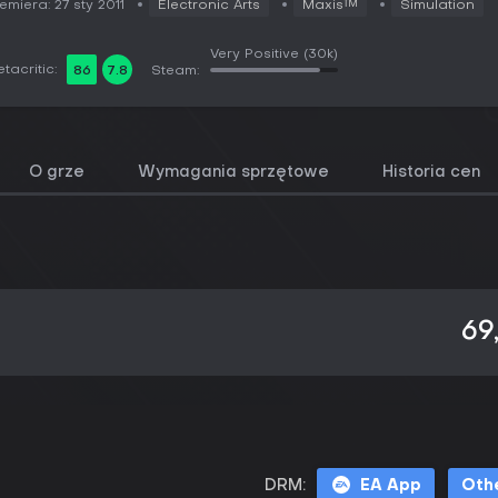
emiera: 27 sty 2011
Electronic Arts
Maxis™
Simulation
Very Positive
(30k)
tacritic:
86
7.8
Steam:
O grze
Wymagania sprzętowe
Historia cen
69
DRM:
EA App
Oth