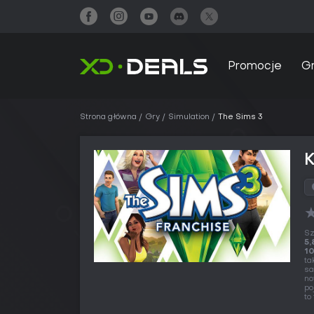
Promocje
G
Strona główna
Gry
Simulation
The Sims 3
Sz
5,
10
ta
sa
no
po
to