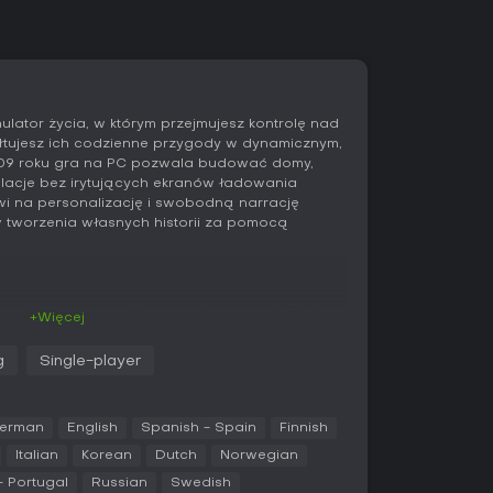
ulator życia, w którym przejmujesz kontrolę nad
ałtujesz ich codzienne przygody w dynamicznym,
09 roku gra na PC pozwala budować domy,
elacje bez irytujących ekranów ładowania
owi na personalizację i swobodną narrację
w tworzenia własnych historii za pomocą
 polega na zarządzaniu życiem swoich Simów -
+Więcej
erminowe cele. Zaczynasz od Create-a-Sim, by
lnymi cechami, wyglądem i etapami życia, od
g
Single-player
ciu cech na Sima wpływa na zachowanie w
ych, społecznych i stylu życia, decydując o
erman
English
Spanish - Spain
Finnish
ują otwartą dzielnicę, gdzie swobodnie
Italian
Korean
Dutch
Norwegian
 place jak parki czy siłownie, a także rozwijają
- Portugal
Russian
Swedish
ie, malowanie czy wędkowanie. Każda