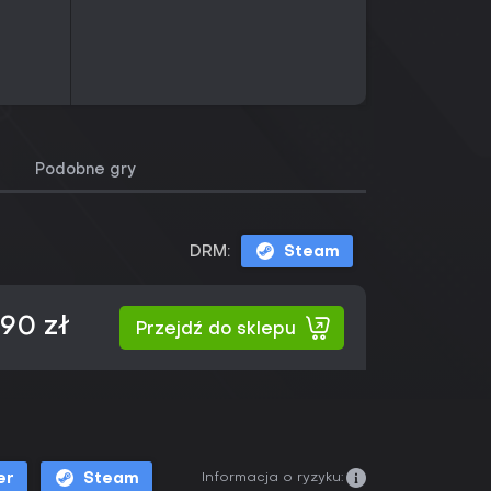
Podobne gry
DRM:
Steam
,90 zł
Przejdź do sklepu
Informacja o ryzyku:
er
Steam