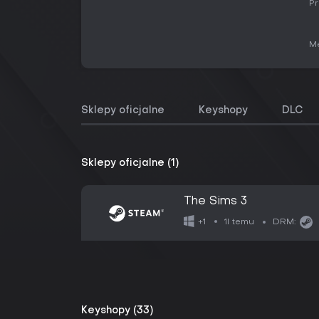
Pr
Me
Sklepy oficjalne
Keyshopy
DLC
Sklepy oficjalne (1)
The Sims 3
1l temu
+1
DRM:
Keyshopy (33)