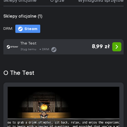
Sklepy oficjalne
O grze
Wymagania sprzętowe
Sklepy oficjalne (1)
DRM:
Steam
The Test
8,99 zł
2tyg temu
DRM:
O The Test