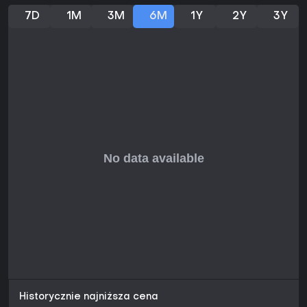
solowych graczy i streamerów szukających unikalnego
7D
1M
3M
6M
1Y
2Y
3Y
kontentu.
Historycznie najniższa cena