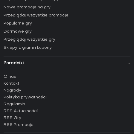
Nowe promocje na gry
Przeglądaj wszystkie promocje
Popularne gry
Darmowe gry
Przeglądaj wszystkie gry
Sklepy z grami i kupony
Poradniki
FAQ
O nas
Poradniki
Kontakt
Jak aktywować klucz Steam (CD Key)?
Nagrody
Jak aktywować klucz Epic Games (CD Key)?
Polityka prywatności
Regulamin
Jak aktywować klucz GOG (CD Key)?
RSS Aktualności
Jak aktywować klucz Ubisoft Connect (CD Key)?
RSS Gry
Jak aktywować klucz EA App (CD Key)?
RSS Promocje
Jak aktywować klucz Battle.net (CD Key)?