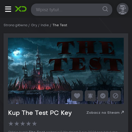
Wszystkie
Strona główna
Gry
Indie
The Test
Kup The Test PC Key
Zobacz na Steam
★
★
★
★
★