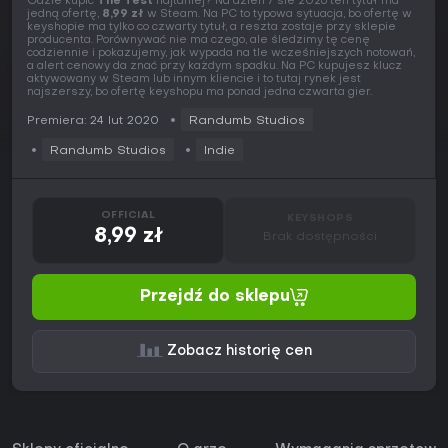
Gdzie kupić
The Test
najtaniej? Na dzień 7 sie 2026 ten tytuł ma
jedną ofertę,
8,99 zł
w Steam. Na PC to typowa sytuacja, bo ofertę w
keyshopie ma tylko co czwarty tytuł, a reszta zostaje przy sklepie
producenta. Porównywać nie ma czego, ale śledzimy tę cenę
codziennie i pokazujemy, jak wypada na tle wcześniejszych notowań,
a alert cenowy da znać przy każdym spadku. Na PC kupujesz klucz
aktywowany w Steam lub innym kliencie i to tutaj rynek jest
najszerszy, bo ofertę keyshopu ma ponad jedna czwarta gier.
Premiera: 24 lut 2020
Randumb Studios
Randumb Studios
Indie
OFFICIAL
KEYSHOPS
8,99 zł
Brak dostępności
Przejdź do sklepu
Zobacz historię cen