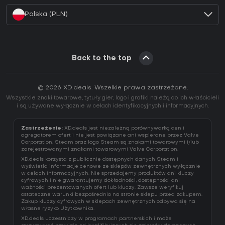
Polska (PLN)
Back to the top
© 2026 XD.deals. Wszelkie prawa zastrzeżone.
Wszystkie znaki towarowe, tytuły gier, logo i grafiki należą do ich właścicieli
i są używane wyłącznie w celach identyfikacyjnych i informacyjnych.
Zastrzeżenie:
XD.deals jest niezależną porównywarką cen i
agregatorem ofert i nie jest powiązane ani wspierane przez Valve
Corporation. Steam oraz logo Steam są znakami towarowymi i/lub
zarejestrowanymi znakami towarowymi Valve Corporation.
XD.deals korzysta z publicznie dostępnych danych Steam i
wyświetla informacje cenowe ze sklepów zewnętrznych wyłącznie
w celach informacyjnych. Nie sprzedajemy produktów ani kluczy
cyfrowych i nie gwarantujemy dokładności, dostępności ani
ważności prezentowanych ofert lub kluczy. Zawsze weryfikuj
ostateczne warunki bezpośrednio na stronie sklepu przed zakupem.
Zakup kluczy cyfrowych w sklepach zewnętrznych odbywa się na
własne ryzyko Użytkownika.
XD.deals uczestniczy w programach partnerskich i może