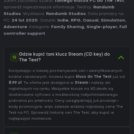
Zanim zaczniesz szukać
taniego klucza PC do The Test
,
sprawdź najważniejsze informacje. Twórcy:
Randumb
Studios
. Wydawca:
Randumb Studios
. Data premiery na
PC:
24 lut 2020
. Gatunki:
Indie
,
RPG
,
Casual
,
Simulation
,
Adventure
. Kategorie:
Family Sharing
,
Single-player
,
Full
controller support
.
Gdzie kupić tani klucz Steam (CD key) do
Q
The Test?
Korzystając z naszej porównywarki cen i zweryfikowanych
kodów rabatowych, możesz kupić
klucz do The Test
już od
8,99 zł
. Ta oferta jest dostępna w
Steam
i należy do
najtańszych na rynku. Wszystkie klucze na XD.deals są
dostarczane cyfrowo z możliwością natychmiastowego
pobrania po płatności. Ceny uwzględniają już prowizje i
kody promocyjne, więc zawsze widzisz najniższą cenę The
Test na
PC
. Sprawdź
historię cen The Test
, aby kupić w
najlepszym momencie.