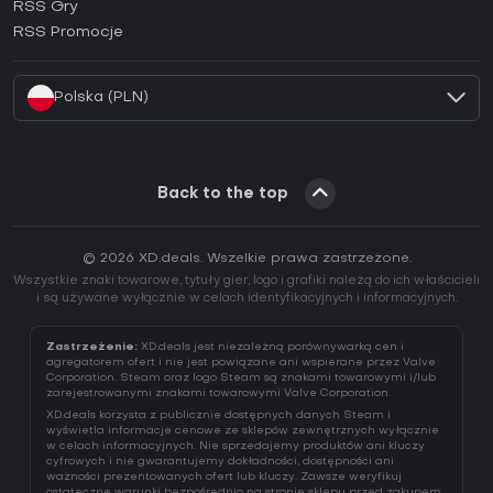
RSS Gry
Jak aktywować klucz EA App (CD Key)?
RSS Promocje
Jak aktywować klucz Battle.net (CD Key)?
Polska (PLN)
Back to the top
© 2026 XD.deals. Wszelkie prawa zastrzeżone.
Wszystkie znaki towarowe, tytuły gier, logo i grafiki należą do ich właścicieli
i są używane wyłącznie w celach identyfikacyjnych i informacyjnych.
Zastrzeżenie:
XD.deals jest niezależną porównywarką cen i
agregatorem ofert i nie jest powiązane ani wspierane przez Valve
Corporation. Steam oraz logo Steam są znakami towarowymi i/lub
zarejestrowanymi znakami towarowymi Valve Corporation.
XD.deals korzysta z publicznie dostępnych danych Steam i
wyświetla informacje cenowe ze sklepów zewnętrznych wyłącznie
w celach informacyjnych. Nie sprzedajemy produktów ani kluczy
cyfrowych i nie gwarantujemy dokładności, dostępności ani
ważności prezentowanych ofert lub kluczy. Zawsze weryfikuj
ostateczne warunki bezpośrednio na stronie sklepu przed zakupem.