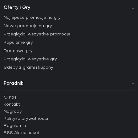
Oferty i Gry
Najlepsze promocje na gry
Nowe promocje na gry
Przeglądaj wszystkie promocje
Popularne gry
Darmowe gry
Przeglądaj wszystkie gry
Sklepy z grami i kupony
Poradniki
FAQ
O nas
Poradniki
Kontakt
Jak aktywować klucz Steam (CD Key)?
Nagrody
Jak aktywować klucz Epic Games (CD Key)?
Polityka prywatności
Regulamin
Jak aktywować klucz GOG (CD Key)?
RSS Aktualności
Jak aktywować klucz Ubisoft Connect (CD Key)?