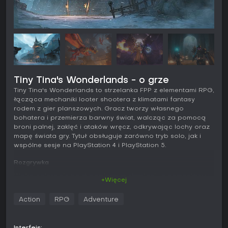
Tiny Tina's Wonderlands - o grze
Tiny Tina's Wonderlands to strzelanka FPP z elementami RPG,
łącząca mechaniki looter shootera z klimatami fantasy
rodem z gier planszowych. Gracz tworzy własnego
bohatera i przemierza barwny świat, walcząc za pomocą
broni palnej, zaklęć i ataków wręcz, odkrywając lochy oraz
mapę świata gry. Tytuł obsługuje zarówno tryb solo, jak i
wspólne sesje na PlayStation 4 i PlayStation 5.
Rozgrywka
Walka opiera się na dynamicznym strzelaniu z perspektywy
+Więcej
pierwszej osoby, uzupełnionym o umiejętności magiczne i
ataki w zwarciu. Broń generowana jest losowo i różni się
Action
RPG
Adventure
statystykami oraz efektami, co zachęca do testowania
różnych zestawów. Rozwój postaci opiera się na systemie
wieloklasowym - główną klasę można połączyć z drugą,