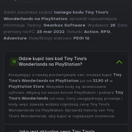
Zanim zaczniesz szukać
taniego kodu Tiny Tina's
Wonderlands na PlayStation
, sprawdź najważniejsze
informacje. Twórcy:
Gearbox Software
. Wydawca:
2K
. Data
premiery na PC:
25 mar 2022
. Gatunki:
Action
,
RPG
,
Adventure
. Klasyfikacja wiekowa:
PEGI 16
.
Gdzie kupić tani kod Tiny Tina's
Q
Wonderlands na PlayStation?
Korzystając z naszej porównywarki cen, możesz kupić
Tiny
Tina's Wonderlands na PlayStation
już od
32,90 zł
w
PlayStation Store
. Wszystkie kody są dostarczane
cyfrowo. Aktywuj na swoim koncie PlayStation i pobierz
Tiny
Tina's Wonderlands
od razu. Ceny uwzględniają prowizje i
kody, więc zawsze widzisz najniższą cenę Tiny Tina's
Wonderlands na
PlayStation
. Sprawdź
historię cen Tiny
Tina's Wonderlands
, aby kupić w najlepszym momencie.