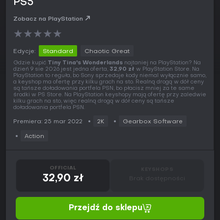
PS5
Zobacz na PlayStation
★
★
★
★
★
Edycje:
Standard
Chaotic Great
Gdzie kupić
Tiny Tina's Wonderlands
najtaniej na PlayStation? Na
dzień 9 sie 2026 jest jedna oferta,
32,90 zł
w PlayStation Store. Na
PlayStation to reguła, bo Sony sprzedaje kody niemal wyłącznie samo,
a keyshop ma ofertę przy kilku grach na sto. Realną drogą w dół ceny
są tańsze doładowania portfela PSN, bo płacisz mniej za te same
środki w PS Store. Na PlayStation keyshopy mają ofertę przy zaledwie
kilku grach na sto, więc realną drogą w dół ceny są tańsze
doładowania portfela PSN.
Premiera: 25 mar 2022
2K
Gearbox Software
Action
OFFICIAL
KEYSHOPS
32,90 zł
Brak dostępności
Przejdź do sklepu