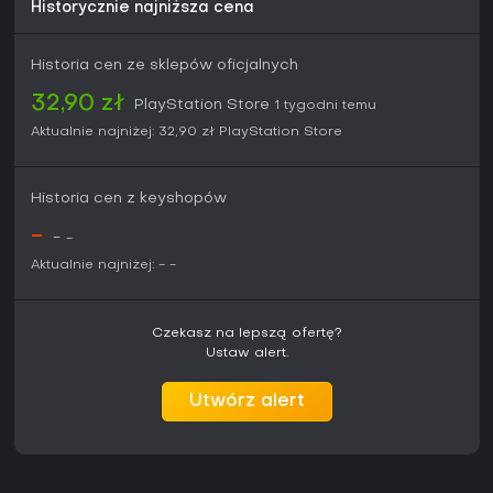
Historycznie najniższa cena
wyłącznie konkurencyjne tryby wieloosobowe lub
realistyczne settingi mogą nie znaleźć tu wystarczająco
długiej rozrywki.
Historia cen ze sklepów oficjalnych
32,90 zł
PlayStation Store
1 tygodni temu
Aktualnie najniżej:
32,90 zł
PlayStation Store
Historia cen z keyshopów
-
-
-
Aktualnie najniżej:
-
-
Czekasz na lepszą ofertę?
Ustaw alert.
Utwórz alert