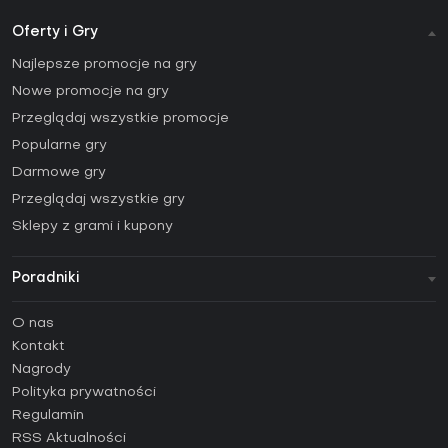
Oferty i Gry
Najlepsze promocje na gry
Nowe promocje na gry
Przeglądaj wszystkie promocje
Popularne gry
Darmowe gry
Przeglądaj wszystkie gry
Sklepy z grami i kupony
Poradniki
FAQ
O nas
Poradniki
Kontakt
Jak aktywować klucz Steam (CD Key)?
Nagrody
Jak aktywować klucz Epic Games (CD Key)?
Polityka prywatności
Regulamin
Jak aktywować klucz GOG (CD Key)?
RSS Aktualności
Jak aktywować klucz Ubisoft Connect (CD Key)?