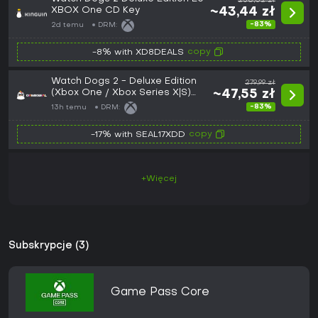
258,02 zł
XBOX One CD Key
~43,44 zł
-83%
2d temu
DRM:
copy
-8% with XD8DEALS
Watch Dogs 2 - Deluxe Edition
279,99 zł
(Xbox One / Xbox Series X|S)
~47,55 zł
Xbox Live Key - EU
-83%
13h temu
DRM:
copy
-17% with SEAL17XDD
+Więcej
Subskrypcje (3)
Game Pass Core