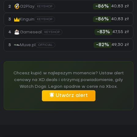
40,83 zł
2
G2Play
-86%
KEYSHOP
40,83 zł
3
Kinguin
-86%
KEYSHOP
47,55 zł
4
Gameseal
-83%
KEYSHOP
49,30 zł
5
Muve.pl
-82%
OFFICIAL
Chcesz kupić w najlepszym momencie? Ustaw alert
cenowy na XD.deals i otrzymaj powiadomienie, gdy
Watch Dogs: Legion spadnie w cenie na Xbox.
Utwórz alert