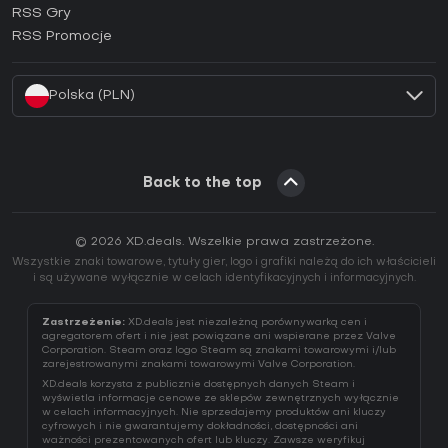
RSS Gry
Jak aktywować klucz EA App (CD Key)?
RSS Promocje
Jak aktywować klucz Battle.net (CD Key)?
Polska (PLN)
Back to the top
© 2026 XD.deals. Wszelkie prawa zastrzeżone.
Wszystkie znaki towarowe, tytuły gier, logo i grafiki należą do ich właścicieli
i są używane wyłącznie w celach identyfikacyjnych i informacyjnych.
Zastrzeżenie:
XD.deals jest niezależną porównywarką cen i
agregatorem ofert i nie jest powiązane ani wspierane przez Valve
Corporation. Steam oraz logo Steam są znakami towarowymi i/lub
zarejestrowanymi znakami towarowymi Valve Corporation.
XD.deals korzysta z publicznie dostępnych danych Steam i
wyświetla informacje cenowe ze sklepów zewnętrznych wyłącznie
w celach informacyjnych. Nie sprzedajemy produktów ani kluczy
cyfrowych i nie gwarantujemy dokładności, dostępności ani
ważności prezentowanych ofert lub kluczy. Zawsze weryfikuj