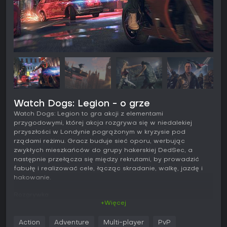
Watch Dogs: Legion - o grze
Watch Dogs: Legion to gra akcji z elementami
przygodowymi, której akcja rozgrywa się w niedalekiej
przyszłości w Londynie pogrążonym w kryzysie pod
rządami reżimu. Gracz buduje sieć oporu, werbując
zwykłych mieszkańców do grupy hakerskiej DedSec, a
następnie przełącza się między rekrutami, by prowadzić
fabułę i realizować cele, łącząc skradanie, walkę, jazdę i
hakowanie.
Rozgrywka
+Więcej
Podstawą mechanik jest system rekrutacji i kontroli
różnorodnych postaci - każda z nich ma własną historię,
Action
Adventure
Multi-player
PvP
osobowość i zestaw umiejętności, które wpływają na