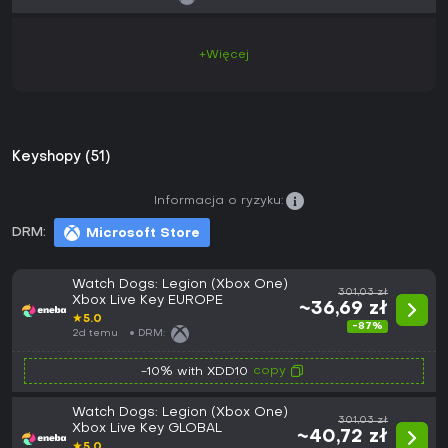
+Więcej
Keyshopy (51)
Informacja o ryzyku:
DRM:
Microsoft Store
Watch Dogs: Legion (Xbox One)
301,03 zł
Xbox Live Key EUROPE
~36,69 zł
★
5.0
-87%
2d temu
DRM:
copy
-10% with XDD10
Watch Dogs: Legion (Xbox One)
301,03 zł
Xbox Live Key GLOBAL
~40,72 zł
★
5.0