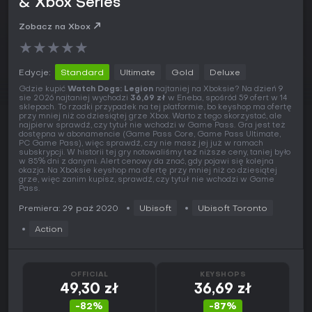
& Xbox Series
Zobacz na Xbox
★
★
★
★
★
Edycje:
Standard
Ultimate
Gold
Deluxe
Gdzie kupić
Watch Dogs: Legion
najtaniej na Xboksie? Na dzień 9
sie 2026 najtaniej wychodzi
36,69 zł
w Eneba, spośród 59 ofert w 14
sklepach. To rzadki przypadek na tej platformie, bo keyshop ma ofertę
przy mniej niż co dziesiątej grze Xbox. Warto z tego skorzystać, ale
najpierw sprawdź, czy tytuł nie wchodzi w Game Pass. Gra jest też
dostępna w abonamencie (Game Pass Core, Game Pass Ultimate,
PC Game Pass), więc sprawdź, czy nie masz jej już w ramach
subskrypcji. W historii tej gry notowaliśmy też niższe ceny, taniej było
w 85% dni z danymi. Alert cenowy da znać, gdy pojawi się kolejna
okazja. Na Xboksie keyshop ma ofertę przy mniej niż co dziesiątej
grze, więc zanim kupisz, sprawdź, czy tytuł nie wchodzi w Game
Pass.
Premiera: 29 paź 2020
Ubisoft
Ubisoft Toronto
Action
OFFICIAL
KEYSHOPS
49,30 zł
36,69 zł
-82%
-87%