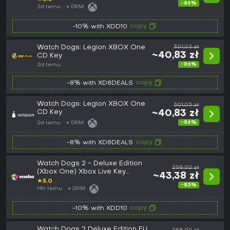
-86%
2d temu
DRM:
copy
-10% with XDD10
Watch Dogs: Legion XBOX One
301,03 zł
~40,83 zł
CD Key
-86%
2d temu
copy
-8% with XD8DEALS
Watch Dogs: Legion XBOX One
301,03 zł
CD Key
~40,83 zł
-86%
2d temu
DRM:
copy
-8% with XD8DEALS
Watch Dogs 2 - Deluxe Edition
258,02 zł
(Xbox One) Xbox Live Key
~43,38 zł
EUROPE
★
5.0
-83%
14h temu
DRM:
copy
-10% with XDD10
Watch Dogs 2 Deluxe Edition EU