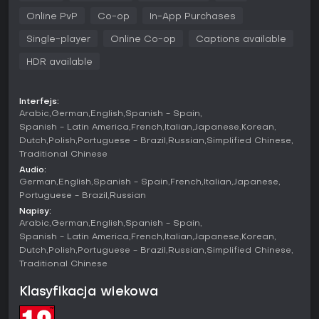
przebieg misji. Skanowanie potencjalnych rekrutów ujawnia
Online PvP
Co-op
In-App Purchases
ich dane osobowe, mocne strony, takie jak lepsze
umiejętności walki wręcz czy szybsze hakowanie, oraz
Single-player
Online Co-op
Captions available
słabości, które mogą ograniczać niektóre podejścia. Po
HDR available
dołączeniu do DedSec można w dowolnym momencie
zmieniać agenta, co pozwala dostosowywać taktykę do
dostępnych zdolności. Do dyspozycji gracza oddano
narzędzia hakerskie: uzbrojone drony zapewniające
Interfejs:
Arabic
German
English
Spanish - Spain
wsparcie z powietrza, miniaturowe roboty-pająki do działań
na bliskim dystansie oraz kamuflaż rzeczywistości
Spanish - Latin America
French
Italian
Japanese
Korean
rozszerzonej umożliwiający tymczasowe ukrycie się. Otwarty
Dutch
Polish
Portuguese - Brazil
Russian
Simplified Chinese
świat obejmuje wiernie odwzorowany Londyn z
Traditional Chinese
charakterystycznymi punktami miasta, a aktywności
Audio:
poboczne obejmują m.in. zakłócanie systemów monitoringu
German
English
Spanish - Spain
French
Italian
Japanese
oraz udział w wydarzeniach ulicznych powiązanych z
Portuguese - Brazil
Russian
ruchem oporu. Dostępne są trzy poziomy trudności - łatwy,
Napisy:
normalny i trudny - a opcjonalny tryb trwałej śmierci
Arabic
German
English
Spanish - Spain
podnosi ryzyko utraty rekrutów.
Spanish - Latin America
French
Italian
Japanese
Korean
Dutch
Polish
Portuguese - Brazil
Russian
Simplified Chinese
Tryby gry
Traditional Chinese
Kampania dla jednego gracza stanowi główny filar
rozgrywki i skupia się na operacjach oporu wymierzonych w
Klasyfikacja wiekowa
siły zagrażające miastu. Tryb online, dodany po premierze,
umożliwia wspólne sesje dla maksymalnie czterech osób.