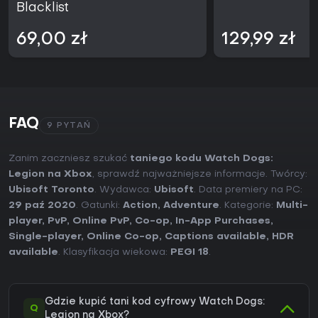
Blacklist
69,00 zł
129,99 zł
FAQ
9 PYTAŃ
Zanim zaczniesz szukać
taniego kodu Watch Dogs:
Legion na Xbox
, sprawdź najważniejsze informacje. Twórcy:
Ubisoft Toronto
. Wydawca:
Ubisoft
. Data premiery na PC:
29 paź 2020
. Gatunki:
Action
,
Adventure
. Kategorie:
Multi-
player
,
PvP
,
Online PvP
,
Co-op
,
In-App Purchases
,
Single-player
,
Online Co-op
,
Captions available
,
HDR
available
. Klasyfikacja wiekowa:
PEGI 18
.
Gdzie kupić tani kod cyfrowy Watch Dogs:
Q
Legion na Xbox?