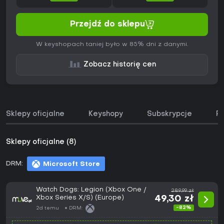
Przejdź do sklepu
W keyshopach taniej było w 85% dni z danymi.
Zobacz historię cen
Sklepy oficjalne
Keyshopy
Subskrypcje
Pa
Sklepy oficjalne (8)
DRM:
Microsoft Store
Watch Dogs: Legion (Xbox One /
289,99 zł
Xbox Series X/S) (Europe)
49,30 zł
-82%
2d temu
DRM: