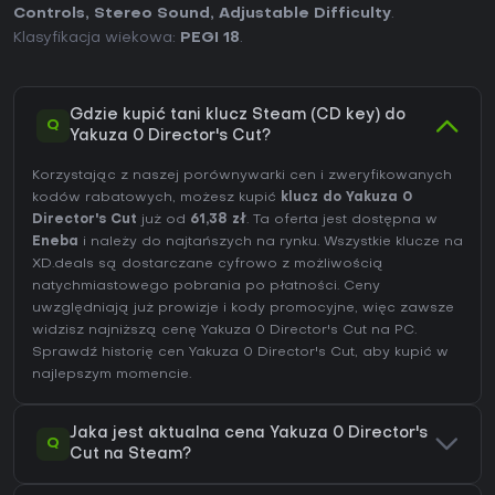
Controls
,
Stereo Sound
,
Adjustable Difficulty
.
Klasyfikacja wiekowa:
PEGI 18
.
Gdzie kupić tani klucz Steam (CD key) do
Q
Yakuza 0 Director's Cut?
Korzystając z naszej porównywarki cen i zweryfikowanych
kodów rabatowych, możesz kupić
klucz do Yakuza 0
Director's Cut
już od
61,38 zł
. Ta oferta jest dostępna w
Eneba
i należy do najtańszych na rynku. Wszystkie klucze na
XD.deals są dostarczane cyfrowo z możliwością
natychmiastowego pobrania po płatności. Ceny
uwzględniają już prowizje i kody promocyjne, więc zawsze
widzisz najniższą cenę Yakuza 0 Director's Cut na
PC
.
Sprawdź
historię cen Yakuza 0 Director's Cut
, aby kupić w
najlepszym momencie.
Jaka jest aktualna cena Yakuza 0 Director's
Q
Cut na Steam?