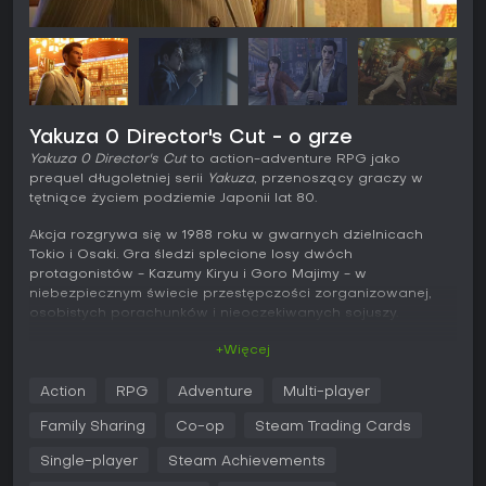
Yakuza 0 Director's Cut - o grze
Yakuza 0 Director's Cut
to action-adventure RPG jako
prequel długoletniej serii
Yakuza
, przenoszący graczy w
tętniące życiem podziemie Japonii lat 80.
Akcja rozgrywa się w 1988 roku w gwarnych dzielnicach
Tokio i Osaki. Gra śledzi splecione losy dwóch
protagonistów - Kazumy Kiryu i Goro Majimy - w
niebezpiecznym świecie przestępczości zorganizowanej,
osobistych porachunków i nieoczekiwanych sojuszy.
Ta edycja wzbogaca pierwotne doświadczenie dodatkową
+Więcej
zawartością, tworząc kompleksowy pakiet dla fanów
intensywnej walki, fabuły opartej na postaciach oraz
Action
RPG
Adventure
Multi-player
różnorodnych aktywności pobocznych.
Family Sharing
Co-op
Steam Trading Cards
Rozgrywka
Single-player
Steam Achievements
Walka stanowi serce gry - gracze wcielają się w Kiryu i