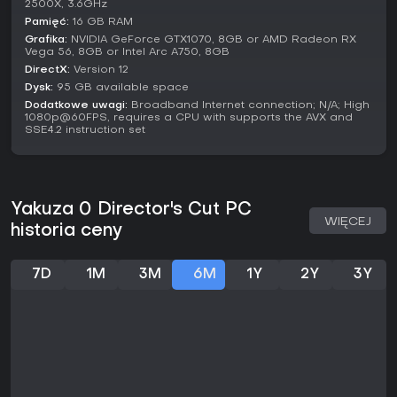
2500X, 3.6GHz
Podsumowując, to propozycja dla miłośników historii
Pamięć:
16 GB RAM
skupionych na postaciach w retro-japońskim klimacie, choć
Grafika:
NVIDIA GeForce GTX1070, 8GB or AMD Radeon RX
jeśli wolisz nieskróconą oryginalną wersję, dodatki mogą
Vega 56, 8GB or Intel Arc A750, 8GB
nie przekonać.
DirectX:
Version 12
Dysk:
95 GB available space
Dodatkowe uwagi:
Broadband Internet connection; N/A; High
1080p@60FPS, requires a CPU with supports the AVX and
SSE4.2 instruction set
Yakuza 0 Director's Cut PC
WIĘCEJ
historia ceny
7D
1M
3M
6M
1Y
2Y
3Y