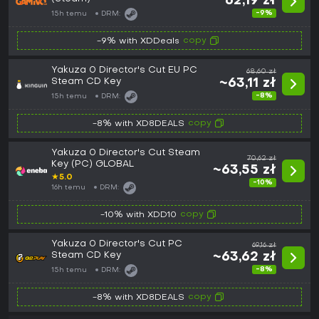
62,19 zł
-9%
15h temu
DRM:
copy
-9% with XDDeals
Yakuza 0 Director's Cut EU PC
68,60 zł
Steam CD Key
~63,11 zł
-8%
15h temu
DRM:
copy
-8% with XD8DEALS
Yakuza 0 Director's Cut Steam
70,62 zł
Key (PC) GLOBAL
~63,55 zł
★
5.0
-10%
16h temu
DRM:
copy
-10% with XDD10
Yakuza 0 Director's Cut PC
69,16 zł
Steam CD Key
~63,62 zł
-8%
15h temu
DRM:
copy
-8% with XD8DEALS