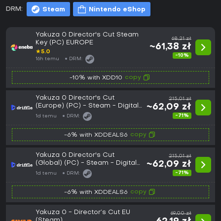
DRM:
Steam
Nintendo eShop
Yakuza 0 Director's Cut Steam
68,21 zł
Key (PC) EUROPE
~61,38 zł
★
5.0
-10%
16h temu
DRM:
copy
-10% with XDD10
Yakuza 0 Director's Cut
215,01 zł
(Europe) (PC) - Steam - Digital
~62,09 zł
Key
-71%
1d temu
DRM:
copy
-6% with XDDEALS6
Yakuza 0 Director's Cut
215,01 zł
(Global) (PC) - Steam - Digital
~62,09 zł
Key
-71%
1d temu
DRM:
copy
-6% with XDDEALS6
Yakuza 0 - Director’s Cut EU
69,00 zł
(Steam)