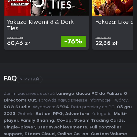
Yakuza Kiwami 3 & Dark
Yakuza: Like a
Ties
251,92 zł
85,96 zł
-76%
60,46 zł
22,35 zł
FAQ
9 PYTAŃ
Zanim zaczniesz szukać
taniego klucza PC do Yakuza 0
Director's Cut
, sprawdź najważniejsze informacje. Twórcy:
RGG Studio
. Wydawca:
SEGA
. Data premiery na PC:
08 gru
2025
. Gatunki:
Action
,
RPG
,
Adventure
. Kategorie:
Multi-
player
,
Family Sharing
,
Co-op
,
Steam Trading Cards
,
Single-player
,
Steam Achievements
,
Full controller
support
,
Steam Cloud
,
Online Co-op
,
Custom Volume