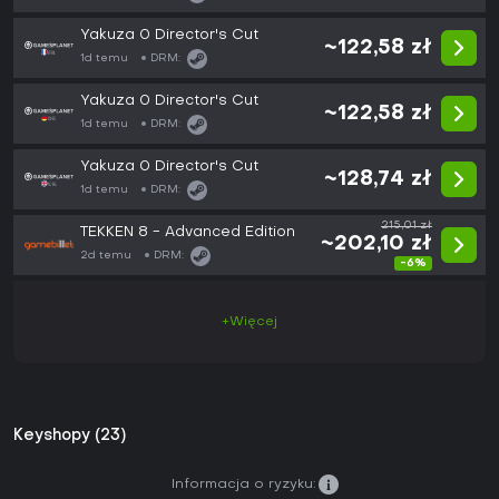
Yakuza 0 Director's Cut
~122,58 zł
1d temu
DRM:
Yakuza 0 Director's Cut
~122,58 zł
1d temu
DRM:
Yakuza 0 Director's Cut
~128,74 zł
1d temu
DRM:
215,01 zł
TEKKEN 8 - Advanced Edition
~202,10 zł
2d temu
DRM:
-6%
+Więcej
Keyshopy (23)
Informacja o ryzyku: