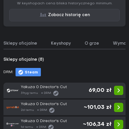
W keyshopach cena bliska historycznego minimum.
Zobacz historię cen
Sklepy oficjalne
Keyshopy
O grze
Wymaga
Sklepy oficjalne (8)
DRM:
Steam
Yakuza 0 Director's Cut
69,00 zł
31tyg temu
DRM:
Yakuza 0 Director's Cut
~101,03 zł
2d temu
DRM:
Yakuza 0 Director's Cut
~106,34 zł
1d temu
DRM: