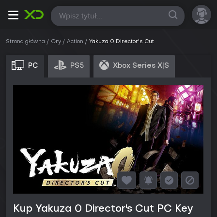
Wszystkie
Strona główna
Gry
Action
Yakuza 0 Director's Cut
PC
PS5
Xbox Series X|S
Kup Yakuza 0 Director's Cut PC Key