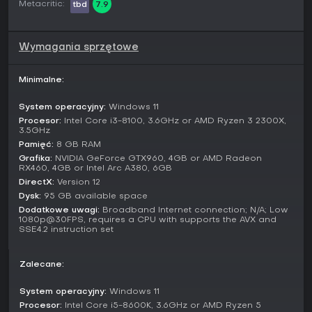
Metacritic:
tbd
7.9
wybierając spośród 60 grywalnych postaci z serii.
Ten kooperacyjny tryb kładzie nacisk na obronę przed
hordami, teamwork i unikalne umiejętności postaci w coraz
Wymagania sprzętowe
trudniejszych starciach.
Czy warto zagrać?
Minimalne:
Fanom action-adventure RPG z mocną narracją i
System operacyjny:
Windows 11
mechanikami beat 'em up ta gra oferuje świetny pakiet,
szczególnie jeśli lubisz przeplatać brutalne walki lżejszymi
Procesor:
Intel Core i3-8100, 3.6GHz or AMD Ryzen 3 2300X,
3.5GHz
rozrywkami pobocznymi.
Pamięć:
8 GB RAM
Odbiór graczy jest w większości pozytywny - 70 procent z
Grafika:
NVIDIA GeForce GTX960, 4GB or AMD Radeon
RX460, 4GB or Intel Arc A380, 6GB
982 recenzji chwali angażującą historię i walkę, choć
niektórzy wskazują, że nowe cutscenki zmieniają ton bez
DirectX:
Version 12
rewolucyjnych ulepszeń.
Dysk:
95 GB available space
Dodatkowe uwagi:
Broadband Internet connection; N/A; Low
Tytuł jest wciąż wspierany na PC bez aktywnych sezonów, z
1080p@30FPS, requires a CPU with supports the AVX and
SSE4.2 instruction set
stabilną wydajnością idealną do gry solo i okazjonalnego
multiplayera.
Zalecane:
Właściciele oryginalnej wersji cyfrowej mają dostęp do
zniżkowej aktualizacji, co ułatwia powrót, a nowi gracze
zyskują solidny wstęp do serii bez potrzeby wcześniejszej
System operacyjny:
Windows 11
wiedzy.
Procesor:
Intel Core i5-8600K, 3.6GHz or AMD Ryzen 5