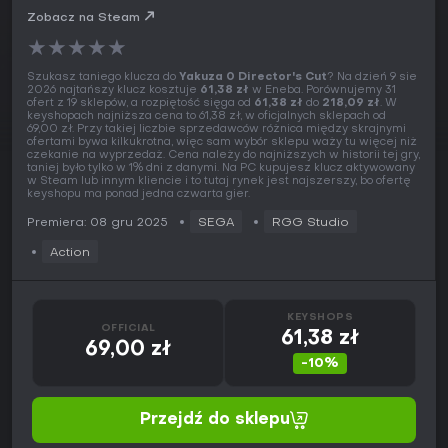
Zobacz na Steam
★
★
★
★
★
Szukasz taniego klucza do
Yakuza 0 Director's Cut
? Na dzień 9 sie
2026 najtańszy klucz kosztuje
61,38 zł
w Eneba. Porównujemy 31
ofert z 19 sklepów, a rozpiętość sięga od
61,38 zł
do
218,09 zł
. W
keyshopach najniższa cena to 61,38 zł, w oficjalnych sklepach od
69,00 zł. Przy takiej liczbie sprzedawców różnica między skrajnymi
ofertami bywa kilkukrotna, więc sam wybór sklepu waży tu więcej niż
czekanie na wyprzedaż. Cena należy do najniższych w historii tej gry,
taniej było tylko w 1% dni z danymi. Na PC kupujesz klucz aktywowany
w Steam lub innym kliencie i to tutaj rynek jest najszerszy, bo ofertę
keyshopu ma ponad jedna czwarta gier.
Premiera: 08 gru 2025
SEGA
RGG Studio
Action
KEYSHOPS
OFFICIAL
61,38 zł
69,00 zł
-10%
Przejdź do sklepu