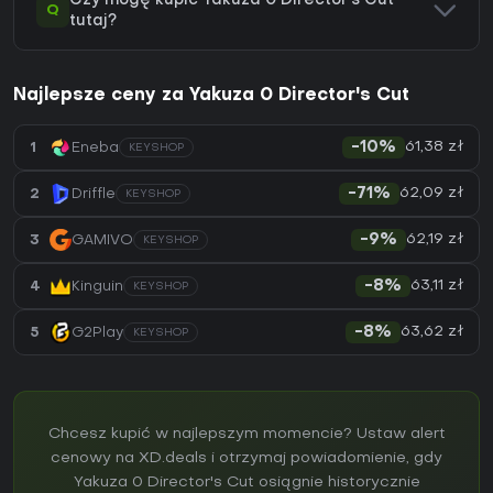
Czy mogę kupić Yakuza 0 Director's Cut
Q
tutaj?
Najlepsze ceny za Yakuza 0 Director's Cut
61,38 zł
1
Eneba
-10%
KEYSHOP
62,09 zł
2
Driffle
-71%
KEYSHOP
62,19 zł
3
GAMIVO
-9%
KEYSHOP
63,11 zł
4
Kinguin
-8%
KEYSHOP
63,62 zł
5
G2Play
-8%
KEYSHOP
Chcesz kupić w najlepszym momencie? Ustaw alert
cenowy na XD.deals i otrzymaj powiadomienie, gdy
Yakuza 0 Director's Cut osiągnie historycznie