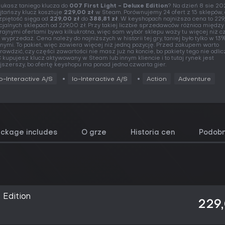
ukasz taniego klucza do
007 First Light - Deluxe Edition
? Na dzień 8 sie 20
jtańszy klucz kosztuje
229,00 zł
w Steam. Porównujemy 24 ofert z 15 sklepów,
zpiętość sięga od
229,00 zł
do
388,81 zł
. W keyshopach najniższa cena to 229,
icjalnych sklepach od 229,00 zł. Przy takiej liczbie sprzedawców różnica między
rajnymi ofertami bywa kilkukrotna, więc sam wybór sklepu waży tu więcej niż 
 wyprzedaż. Cena należy do najniższych w historii tej gry, taniej było tylko w 13%
nymi. To pakiet, więc zawiera więcej niż jedną pozycję. Przed zakupem warto
rawdzić, czy części zawartości nie masz już na koncie, bo pakiety tego nie odlic
 kupujesz klucz aktywowany w Steam lub innym kliencie i to tutaj rynek jest
jszerszy, bo ofertę keyshopu ma ponad jedna czwarta gier.
Io-Interactive A/S
Io-Interactive A/S
Action
Adventure
ackage includes
O grze
Historia cen
Podobn
 Edition
229,