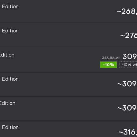
 Edition
~268,
 Edition
~276
dition
309
343,88 zł
-10%
-10% wi
 Edition
~309,
Edition
~309,
 Edition
~316