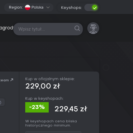
Region:
Polska
Keyshops:
Wszystkie platformy
agrody
Kup w oficjalnym sklepie:
team
229,00 zł
Kup w keyshopach:
-23%
229,45 zł
W keyshopach cena bliska
historycznego minimum.