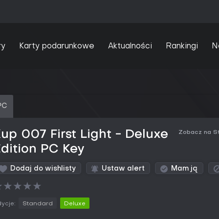
ry
Karty podarunkowe
Aktualności
Rankingi
N
PC
up 007 First Light - Deluxe
Zobacz na S
dition PC Key
Dodaj do wishlisty
Ustaw alert
Mam ją
★
★
★
★
★
ycje:
Standard
Deluxe