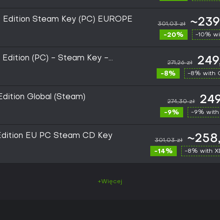
xe Edition Steam Key (PC) EUROPE
~239
301,03 zł
-20%
-10% wi
e Edition (PC) - Steam Key -
249
271,26 zł
-8%
-8% with
Edition Global (Steam)
249
274,30 zł
-9%
-9% with
 Edition EU PC Steam CD Key
~258,
301,03 zł
-14%
-8% with 
+Więcej