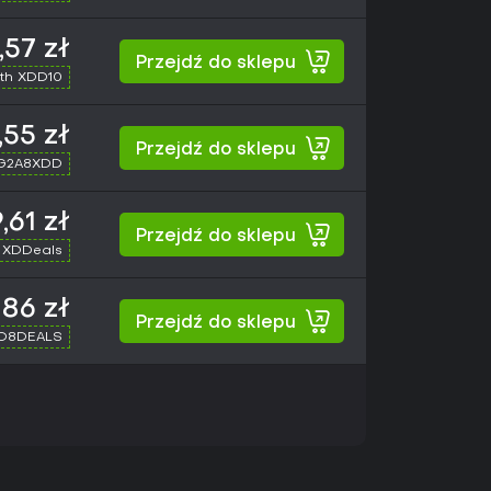
,57 zł
Przejdź do sklepu
th XDD10
,55 zł
Przejdź do sklepu
 G2A8XDD
,61 zł
Przejdź do sklepu
 XDDeals
86 zł
Przejdź do sklepu
XD8DEALS