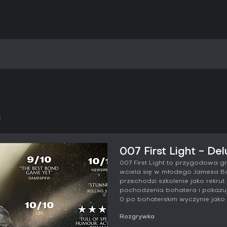
n
007 First Light - Del
007 First Light to przygodowa gr
wciela się w młodego Jamesa Bo
przechodzi szkolenie jako rekrut
pochodzenia bohatera i pokazu
0 po bohaterskim wyczynie jako c
Rozgrywka