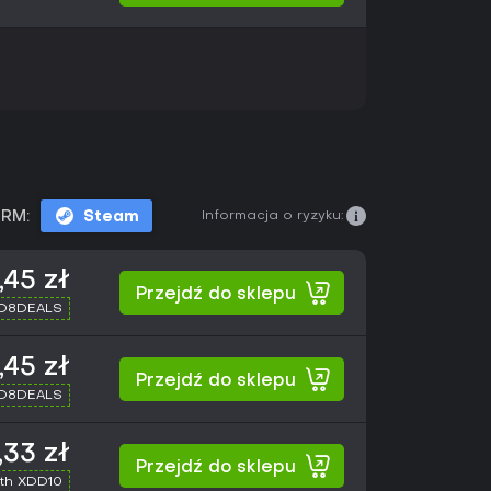
Informacja o ryzyku:
RM:
Steam
,45 zł
Przejdź do sklepu
XD8DEALS
,45 zł
Przejdź do sklepu
XD8DEALS
,33 zł
Przejdź do sklepu
th XDD10