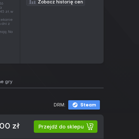
Zobacz historię cen
26
 a
45 zł, w
czekanie
 dni z
zają. Na
e gry
DRM:
Steam
00 zł
Przejdź do sklepu