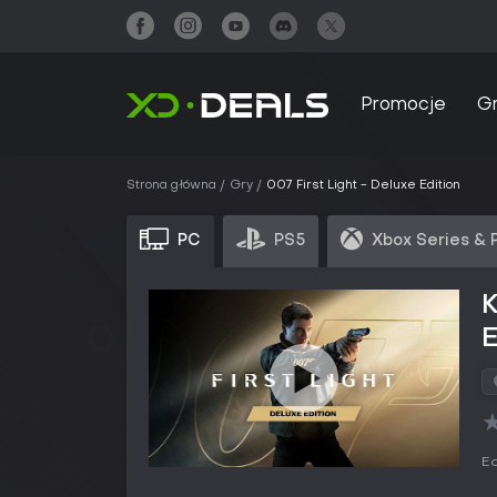
Promocje
G
Strona główna
Gry
007 First Light - Deluxe Edition
PC
PS5
Xbox Series & 
K
E
Ed