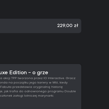
229,00 zł
uxe Edition - o grze
a akcji TPP tworzona przez IO Interactive. Gracz
nda na początku jego kariery w MI6, kiedy
. Fabuła przedstawia oryginalną historię
je, jak trafia do odnowionego programu Double
złonek załogi lotniczej marynarki.