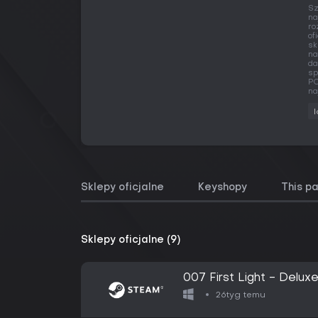
Sz
na
ro
of
sk
na
da
sp
PC
na
Sklepy oficjalne
Keyshopy
This p
Sklepy oficjalne (9)
007 First Light - Deluxe
26tyg temu