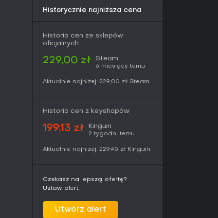
e ma elementów multiplayerowych, dzięki czemu
Historycznie najniższa cena
e przechodzenie szpiegowskiej fabuły.
Historia cen ze sklepów
acji Bonda do programu Double 0 po jego
oficjalnych
yzysowej sytuacji. Wczesne misje przedstawiają
Steam
229,00 zł
adzają kluczowe relacje wpływające na rozwój
6 miesięcy temu
arzeń fabuła obejmuje międzynarodowe
znymi problemami w środowisku
Aktualnie najniżej:
229,00 zł
Steam
y szkoleniowe, jak i strefy operacyjne, ukazując
Historia cen z keyshopów
ego agenta. Fabuła koncentruje się na
isku, który musi rozwiązać, rezygnując z
Kinguin
199,13 zł
ściami franczyzy na rzecz zamkniętej,
2 tygodni temu
Aktualnie najniżej:
229,45 zł
Kinguin
cji TPP oparte na skradaniu i taktycznej walce
ampania singleplayerowa oferuje spójną historię
Czekasz na lepszą ofertę?
rzeplatają zadania infiltracyjne z bardziej
Ustaw alert.
pność na PC zapewnia precyzyjne sterowanie
Utwórz alert