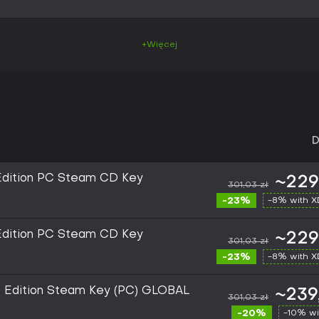
+Więcej
D
 Edition PC Steam CD Key
~229
301,03 zł
-23%
-8% with 
 Edition PC Steam CD Key
~229
301,03 zł
-23%
-8% with 
xe Edition Steam Key (PC) GLOBAL
~239
301,03 zł
-20%
-10% wi