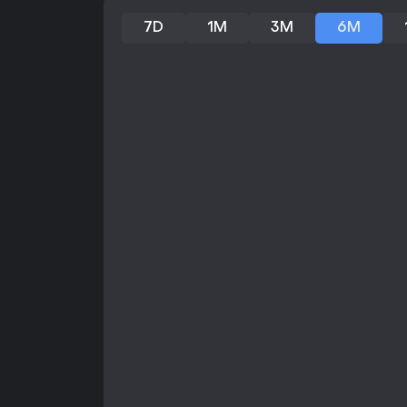
7D
1M
3M
6M