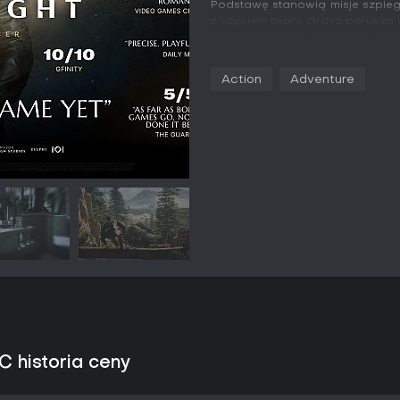
Podstawę stanowią misje szpieg
z użyciem broni. Gracz porusza s
oraz gadżety, by unikać lub eli
podejściem a bezpośrednią konf
walki wręcz kładą nacisk na ruc
Action
Adventure
stale kontrolować pozycję i ś
jak i w trakcie intensywnych wym
Mechaniki nagradzają planowanie
Obalanie przeciwników bez bron
koniecznością kontrolowania wi
bohatera, odzwierciedlając je
zbyt ryzykownego agenta. Eksplo
przejścia, choć doświadczenie
a nie swobodzie otwartego świa
Tryby gry
007 First Light to wyłącznie pr
przez pełną kampanię fabularną
rozwijają historię pochodzenia
zbuntowanego agenta, ujawnien
a wszystko to przy wsparciu nie
C historia ceny
Dodatkowe opcje skupiają się 
podejściami, pozwalając sprawd