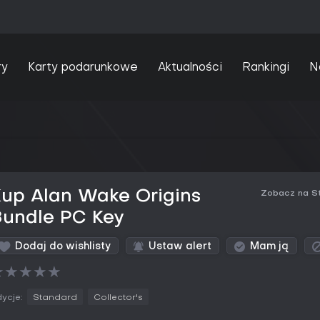
ry
Karty podarunkowe
Aktualności
Rankingi
N
Kup Alan Wake Origins
Zobacz na S
Bundle PC Key
Dodaj do wishlisty
Ustaw alert
Mam ją
★
★
★
★
★
ycje:
Standard
Collector's