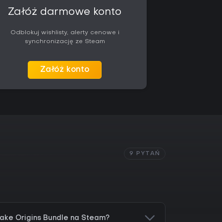
artość dzięki trybowi arcade dla tych, którzy
Załóż darmowe konto
się do oryginalnych wersji, bez sezonów ani
Odblokuj wishlisty, alerty cenowe i
ość na PC ułatwia grę zarówno na padzie, jak i
synchronizację ze Steam
m na fabule. Osoby lubujące się w klimatycznych
mem walki znajdą tu spójną wartość, natomiast
loosobowych lub nowoczesnych usprawnień
Załóż konto
nych tytułów.
9 PYTAŃ
ake Origins Bundle na Steam?