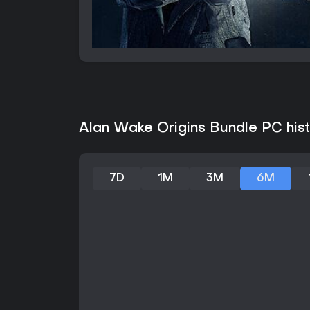
Alan Wake Origins Bundle PC hist
7D
1M
3M
6M