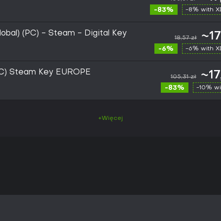
-83%
-8% with 
obal) (PC) - Steam - Digital Key
~17
18,57 zł
-6%
-6% with 
(PC) Steam Key EUROPE
~17
105,31 zł
-83%
-10% wi
+Więcej