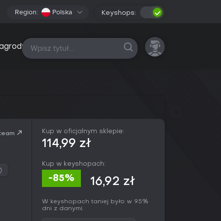
Region:
Polska
Keyshops:
Wszystkie platformy
agrody
Kup w oficjalnym sklepie:
team
114,99 zł
Kup w keyshopach:
-85%
16,92 zł
W keyshopach taniej było w 95%
dni z danymi.