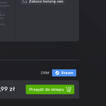
Zobacz historię cen
ańsza
zaczyna
c
ło w
ięc
lucz
DRM:
Steam
,99 zł
Przejdź do sklepu