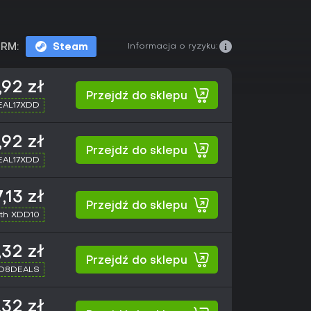
Informacja o ryzyku:
RM:
Steam
,92 zł
Przejdź do sklepu
SEAL17XDD
,92 zł
Przejdź do sklepu
SEAL17XDD
,13 zł
Przejdź do sklepu
th XDD10
,32 zł
Przejdź do sklepu
XD8DEALS
,32 zł