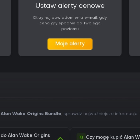
Nightmare zapewnia dodatkową w
Ustaw alerty cenowe
cenią rywalizację o wynik.
Otrzymuj powiadomienia e-mail, gdy
Wsparcie dla tytułów ogranicza 
cena gry spadnie do Twojego
większych aktualizacji. Dostępn
poziomu
klawiaturze w pakiecie skupiony
thrillerach z wbudowanym syste
gracze oczekujący trybów wie
Moje alerty
graficznych powinni poszukać in
 Alan Wake Origins Bundle
, sprawdź najważniejsze informacje.
 do Alan Wake Origins
Q
Czy mogę kupić Alan W