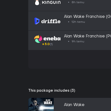
8h temu
Alan Wake Franchise (Gl
12h temu
Alan Wake Franchise 
9h temu
★
5.0
(1)
This package includes (3)
Alan Wake