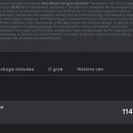
ukasz taniego klucza do
Alan Wake Origins Bundle
? Na dzień 7 sie 2026 najt
erta to
16,92 zł
w Gameseal, wybrana z 20 ofert w 9 sklepach. W keyshopach 
ę od 16,92 zł, w oficjalnych sklepach od 114,99 zł. Na PC keyshop wygrywa ceną w
ększości porównań, ale kupujesz wtedy kod od zewnętrznego sprzedawcy, wię
rawdź region aktywacji. W historii tej gry notowaliśmy też niższe ceny, taniej by
% dni z danymi. Alert cenowy da znać, gdy pojawi się kolejna okazja. To pakiet, w
wiera więcej niż jedną pozycję. Przed zakupem warto sprawdzić, czy części
wartości nie masz już na koncie, bo pakiety tego nie odliczają. Na PC kupujesz k
tywowany w Steam lub innym kliencie i to tutaj rynek jest najszerszy, bo ofertę
yshopu ma ponad jedna czwarta gier.
ackage includes
O grze
Historia cen
le
114