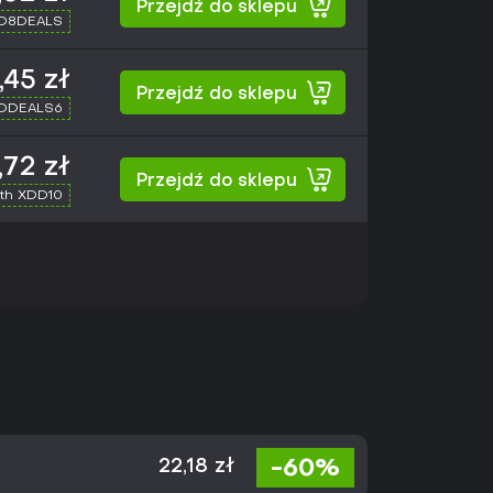
Przejdź do sklepu
XD8DEALS
,45 zł
Przejdź do sklepu
XDDEALS6
,72 zł
Przejdź do sklepu
th XDD10
-60%
22,18 zł