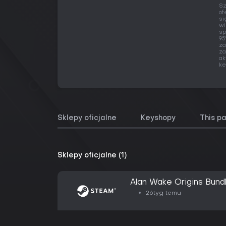
Sz
of
si
wi
sp
95
za
za
ak
ke
Sklepy oficjalne
Keyshopy
This p
Sklepy oficjalne (1)
Alan Wake Origins Bund
26tyg temu