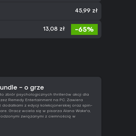
45,99 zł
-65%
13,08 zł
undle - o grze
to zbiór psychologicznych thrillerów akcji dla
zez Remedy Entertainment na PC. Zawiera
dodatkami z edycji kolekcjonerskiej oraz spin-
are. Gracz wciela się w pisarza Alana Wake'a,
zyrodzonymi związanymi z ciemnością w