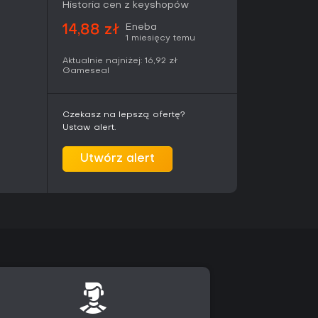
znie w American Nightmare. To wariant skupiony
Historia cen z keyshopów
 Alan mierzy się z kolejnymi falami wrogów na
eży od mnożników za serie ataków i unikanie
Eneba
14,88 zł
zą najlepsze osiągnięcia. Odblokowywanie
1 miesięcy temu
ązane z postępami w kampanii. W żadnej części
Aktualnie najniżej:
16,92 zł
jnych ani konkurencyjnych.
Gameseal
logiczne z horrorem nadprzyrodzonym. Alan
Czekasz na lepszą ofertę?
wane przez mroczną obecność, która ożywia
Ustaw alert.
 American Nightmare akcent pada na osobistą
m i elementy zakrzywiające rzeczywistość. Oba
ki filmowe oraz kolekcje stron, które rozwijają
Utwórz alert
edzy.
iasteczka i pustynne krajobrazy,
lać izolację i bezbronność po zmroku. W ciągu
ejsza i sprzyja rozwojowi fabuły, natomiast noc
obom szukającym narracyjnych doświadczeń dla
ę z atmosferą grozy. Mechaniki oparte na
enny charakter w porównaniu do typowych
 obserwację oraz przygotowanie. American