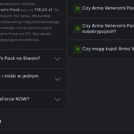
yfikowanych kodów
Q
Czy Arma Veteran's Pa
ran's Pack
już od
718,03 zł
. Ta
ńszych na rynku. Wszystkie
 możliwością natychmiastowego
Czy Arma Veteran's Pac
rowizje i kody promocyjne,
Q
subskrypcjach?
ran's Pack na
PC
. Sprawdź
najlepszym momencie.
Q
Czy mogę kupić Arma Ve
n's Pack na Steam?
i zniżki w jednym
GeForce NOW?
k