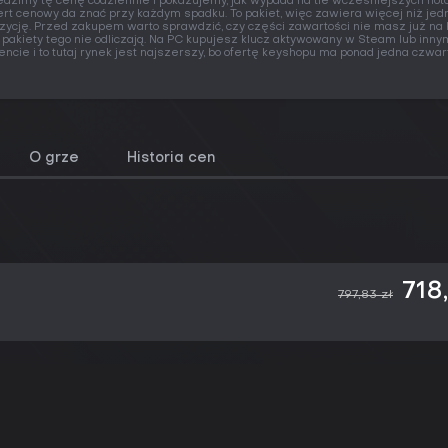
edzimy tę cenę codziennie i pokazujemy, jak wypada na tle wcześniejszych not
ert cenowy da znać przy każdym spadku. To pakiet, więc zawiera więcej niż jed
zycję. Przed zakupem warto sprawdzić, czy części zawartości nie masz już na 
 pakiety tego nie odliczają. Na PC kupujesz klucz aktywowany w Steam lub inny
iencie i to tutaj rynek jest najszerszy, bo ofertę keyshopu ma ponad jedna czwart
O grze
Historia cen
718
797,83 zł