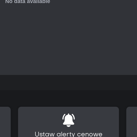
od małych oddziałów po większ
Aktualny stan i aktualizacje
Pakiet pozostaje dostępny jako 
bez konieczności dokupowania ko
Reforger, są nadal rozwijane pop
mechaniki i dodają nowe treści
strukturę, a aktywność społeczn
serwerach.
Czy warto zagrać?
Pakiet przeznaczony jest dla gr
doświadczenia zamiast dynamicz
zawartość obejmującą wiele etap
dzięki różnorodnym misjom i ak
taktyczną głębię, symulację po
do niestandardowych scenarius
mogą korzystać z materiałów s
częściach, a weterani serii zys
przy zachowaniu kompatybilnoś
ułatwia nabycie całej serii Arma
Ustaw alerty cenowe