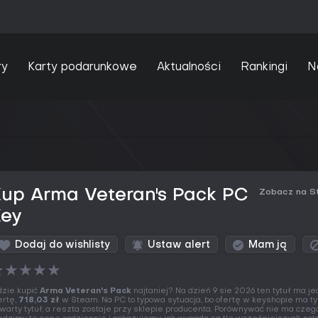
ry
Karty podarunkowe
Aktualności
Rankingi
N
up Arma Veteran's Pack PC
Zobacz na S
Key
Dodaj do wishlisty
Ustaw alert
Mam ją
★
★
★
★
★
zie kupić
Arma Veteran's Pack
najtaniej? Na dzień 9 sie 2026 ten tytuł ma j
ertę,
718,03 zł
w Steam. Na PC to typowa sytuacja, bo ofertę w keyshopie ma ty
warty tytuł, a reszta zostaje przy sklepie producenta. Porównywać nie ma czego