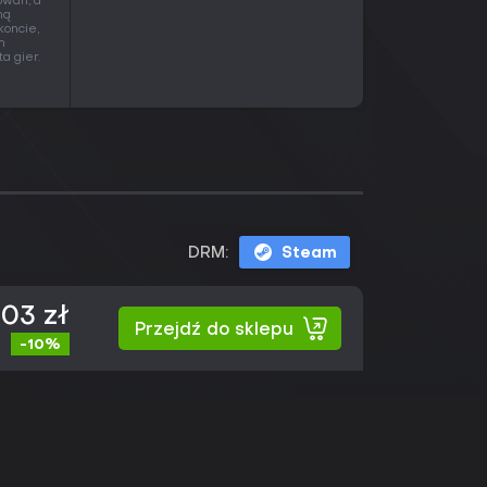
owań, a
ną
koncie,
m
a gier.
DRM:
Steam
,03 zł
Przejdź do sklepu
-10%