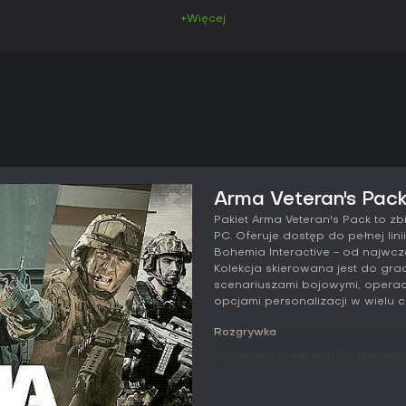
+Więcej
Arma Veteran's Pack
Pakiet Arma Veteran's Pack to zbi
PC. Oferuje dostęp do pełnej li
Bohemia Interactive - od najwcz
Kolekcja skierowana jest do gra
scenariuszami bojowymi, opera
opcjami personalizacji w wielu cz
Rozgrywka
Podstawą rozgrywki są realisty
zarządzają zasobami, koordynują
rozległych mapach. Mechaniki kł
prowadzenia pojazdów oraz sy