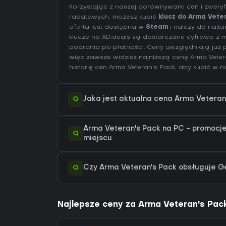
Korzystając z naszej porównywarki cen i zwer
rabatowych, możesz kupić
klucz do Arma Vete
oferta jest dostępna w
Steam
i należy do najta
klucze na XD.deals są dostarczane cyfrowo z
pobrania po płatności. Ceny uwzględniają już p
więc zawsze widzisz najniższą cenę Arma Vete
historię cen Arma Veteran's Pack
, aby kupić w 
Q
Jaka jest aktualna cena Arma Vetera
Arma Veteran's Pack na PC - promocje 
Q
miejscu
Q
Czy Arma Veteran's Pack obsługuje 
Najlepsze ceny za Arma Veteran's Pac