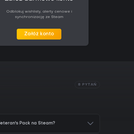
Odblokuj wishlisty, alerty cenowe i
synchronizację ze Steam
Załóż konto
8 PYTAŃ
eteran's Pack na Steam?