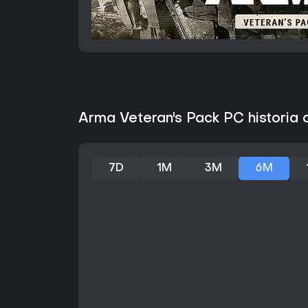
Arma Veteran's Pack PC historia 
7D
1M
3M
6M