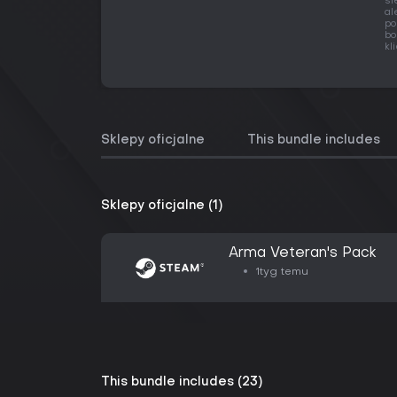
śl
al
po
bo
kl
Sklepy oficjalne
This bundle includes
Sklepy oficjalne (1)
Arma Veteran's Pack
1tyg temu
This bundle includes (23)