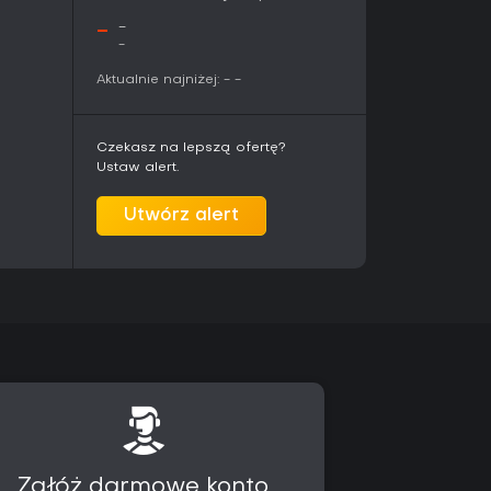
e, skoordynowane operacje.
-
-
-
pojedynczy zakup na PC i zawiera całą serię
Aktualnie najniżej:
-
-
lejnych części. Nowsze tytuły, takie jak Arma
rzez oficjalne łatki, które usprawniają
. Starsze gry zachowują swoją oryginalną
Czekasz na lepszą ofertę?
ości zapewnia im stałą liczbę graczy na
Ustaw alert.
Utwórz alert
aczy preferujących metodyczne, symulacyjne
nej, arcade'owej akcji. Oferuje obszerną
ów serii, umożliwiając setki godzin rozgrywki
tywnym serwerom online. Osoby ceniące
jazdów oraz możliwość tworzenia lub dołączania
zy znajdą w nim dużą wartość. Nowi gracze
zkoleniowych dostępnych w nowszych
kują możliwość powrotu do klasycznych kampanii
ci z nowoczesnym sprzętem. Forma pakietu
 w jednym kroku.
Załóż darmowe konto