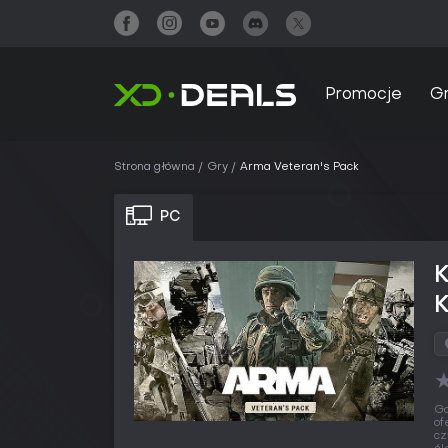
Promocje
G
Strona główna
Gry
Arma Veteran's Pack
PC
K
Gd
of
cz