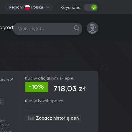
Region:
Polska
Keyshops:
Wszystkie platformy
agrody
Kup w oficjalnym sklepie:
team
-10%
718,03 zł
Kup w keyshopach:
Zobacz historię cen
edną
lko co
, ale