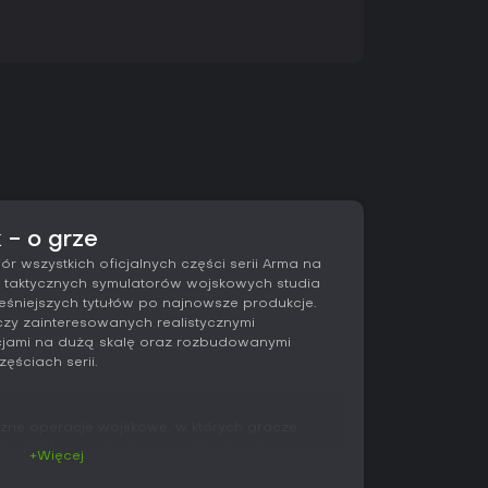
 - o grze
ór wszystkich oficjalnych części serii Arma na
nii taktycznych symulatorów wojskowych studia
eśniejszych tytułów po najnowsze produkcje.
czy zainteresowanych realistycznymi
cjami na dużą skalę oraz rozbudowanymi
ęściach serii.
czne operacje wojskowe, w których gracze
 działania z drużyną i realizują cele na
+Więcej
adą nacisk na wierne odwzorowanie balistyki,
stemów łączności wzorowanych na