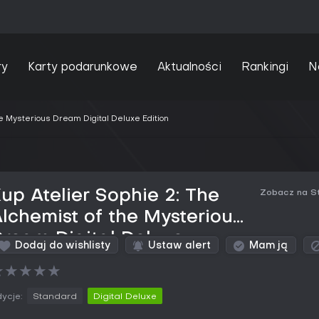
ry
Karty podarunkowe
Aktualności
Rankingi
N
he Mysterious Dream Digital Deluxe Edition
up Atelier Sophie 2: The
Zobacz na S
lchemist of the Mysterious
ream Digital Deluxe
Dodaj do wishlisty
Ustaw alert
Mam ją
dition PC Key
★
★
★
★
★
ycje:
Standard
Digital Deluxe