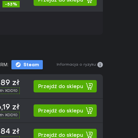
Przejdź do sklepu
-53%
Informacja o ryzyku:
RM:
Steam
,89 zł
Przejdź do sklepu
th XDD10
,19 zł
Przejdź do sklepu
th XDD10
84 zł
Przejdź do sklepu