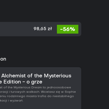
-56%
98,65 zł
ion
e Alchemist of the Mysterious
 Edition - o grze
mist of the Mysterious Dream to jednoosobowe
oracji i turowych walkach. Wcielasz się w Sophie
eniu rodzinnego miasta trafia do niestabilnego
acji i wyzwań.