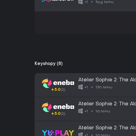
Digital Deluxe Edition
1tyg temu
+1
Keyshopy (8)
Atelier Sophie 2: The 
Digital Deluxe Edition
13h temu
+1
★
5.0
(2)
Atelier Sophie 2: The 
Digital Deluxe Editio
1d temu
+1
★
5.0
(2)
Atelier Sophie 2: The 
Digital Deluxe Edition
1d temu
+1