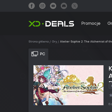
Promocje
G
Strona główna
Gry
Atelier Sophie 2: The Alchemist of t
PC
K
A
D
E
Ed