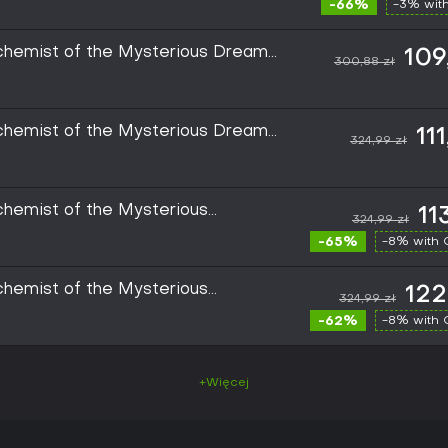
-66%
-3% wit
Alchemist of the Mysterious Dream
109
300,88 zł
Alchemist of the Mysterious Dream
111
324,99 zł
PC
lchemist of the Mysterious
11
324,99 zł
Edition (PC) - Steam Key -
-65%
-8% with
lchemist of the Mysterious
122
324,99 zł
Edition (PC) - Steam Key -
-62%
-8% with
+Więcej