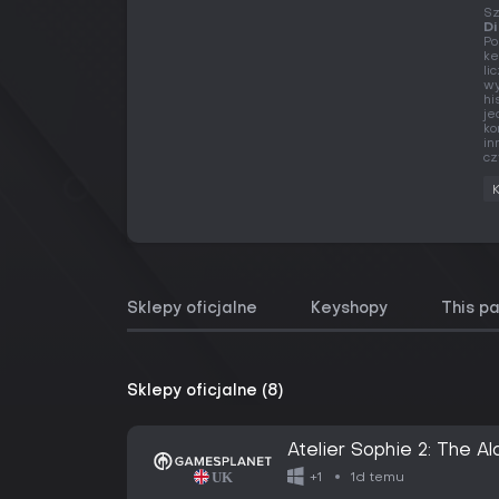
Sz
Di
Po
ke
li
wy
hi
je
ko
in
cz
Sklepy oficjalne
Keyshopy
This p
Sklepy oficjalne (8)
Atelier Sophie 2: The 
Digital Deluxe Edition
1d temu
+1