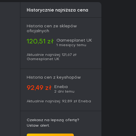
kszenie wyzwania i poprawę efektów bez
Historycznie najniższa cena
Historia cen ze sklepów
 na zbieraniu surowców i interakcji ze
oficjalnych
 trafiają prosto do warsztatu, gdzie służą do
 Plansza syntezy zachęca do
Gamesplanet UK
120,51 zł
ładników, by uzyskać lepsze właściwości
1 miesięcy temu
Aktualnie najniżej:
121,67 zł
na poruszanie się po mapie, jak i na
Gamesplanet UK
nika ta może otwierać lub zamykać określone
Historia cen z keyshopów
Eneba
92,49 zł
ść gry w ramach serii, dopracowaną planszę
2 dni temu
az alchemię, która jest jednocześnie przystępna
 gustu osobom ceniącym metodyczne tworzenie
Aktualnie najniżej:
92,89 zł
Eneba
sycznym turowym RPG i otwartą eksploracją.
tą historię i kompletny zestaw mechanik bez
jednoosobowych jRPG-ów, w których rozwój
Czekasz na lepszą ofertę?
 i zarządzaniu drużyną, znajdą tu dopracowaną
Ustaw alert.
ch filarach gatunku.