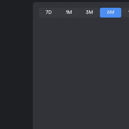
7D
1M
3M
6M