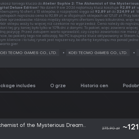
ukasz taniego klucza do
Atelier Sophie 2: The Alchemist of the Mysteriou
gital Deluxe Edition
? Na dzień 9 sie 2026 najtańszy klucz kosztuje
92,89 zł
w
równujemy 16 ofert z 13 sklepów, a rozpiętość sięga od
92,89 zł
do
324,99 zł
. 
yshopach najniższa cena to 92,89 zł, w oficjalnych sklepach od 121,67 zł. Przy taki
czbie sprzedawców różnica między skrajnymi ofertami bywa kilkukrotna, więc 
bór sklepu waży tu więcej niż czekanie na wyprzedaż. Cena należy do najniżs
storii tej gry, taniej było tylko w 10% dni z danymi. To pakiet, więc zawiera więcej
dną pozycję. Przed zakupem warto sprawdzić, czy części zawartości nie masz 
ncie, bo pakiety tego nie odliczają. Na PC kupujesz klucz aktywowany w Steam l
nym kliencie i to tutaj rynek jest najszerszy, bo ofertę keyshopu ma ponad jedna
warta gier.
KOEI TECMO GAMES CO., LTD.
KOEI TECMO GAMES CO., LTD.
ackage includes
O grze
Historia cen
Podobn
Alchemist of the Mysterious Dream
~121
275,90 zł