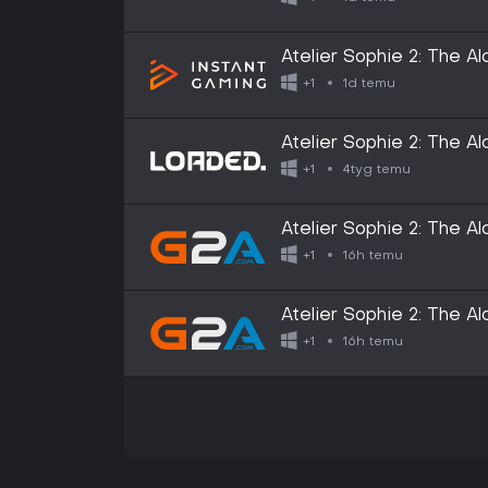
Atelier Sophie 2: The 
Digital Deluxe Edition
1d temu
+1
Atelier Sophie 2: The 
Digital Deluxe Edition 
4tyg temu
+1
Atelier Sophie 2: The A
Dream | Digital Deluxe 
16h temu
+1
GLOBAL
Atelier Sophie 2: The A
Dream | Digital Deluxe 
16h temu
+1
EUROPE