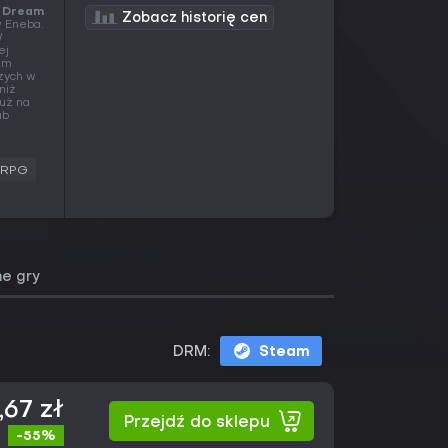
s Dream
Zobacz historię cen
 Eneba.
W
ej
sam
zych w
 niż
już na
ub
RPG
e gry
DRM:
Steam
,67 zł
Przejdź do sklepu
-55%