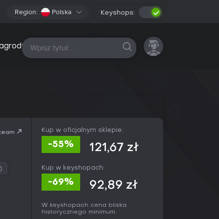
Region:
Polska
Keyshops:
Wszystkie platformy
agrody
Kup w oficjalnym sklepie:
team
-55%
121,67 zł
Kup w keyshopach:
-69%
92,89 zł
W keyshopach cena bliska
historycznego minimum.