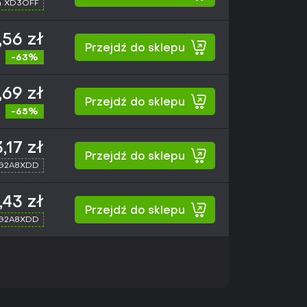
h XD3OFF
,56 zł
Przejdź do sklepu
-63%
,69 zł
Przejdź do sklepu
-65%
3,17 zł
Przejdź do sklepu
 G2A8XDD
,43 zł
Przejdź do sklepu
 G2A8XDD