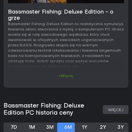
Bassmaster Fishing: Deluxe Edition - o
grze
Bassmaster Fishing: Deluxe Edition to realistyczna symulacja
łowienia okoni, stworzona z myślą o komputerach PC. Gracz
wciela się w rolę zawodowego wędkarza, który chce
awansować w oficjalnych zawodach organizowanych
przez B.A.S.S. Rozgrywka skupia się na wiernym
odwzorowaniu technik lokalizowania i łowienia largemouth
bass na licencjonowanych łowiskach, z naciskiem na
obsługę łodzi, dobór sprzętu oraz wpływ warunków
środowiskowych na zachowanie ryb.
+Więcej
Rozgrywka
Podstawą zabawy jest przemierzanie rozległych jezior
łodzią w poszukiwaniu dobrych miejsc do połowu. Gracz
korzysta z echosondy, precyzyjnie ustawia łódź i dobiera
wędziska, kołowrotki oraz przynęty w zależności od
Bassmaster Fishing: Deluxe
głębokości, struktury dna czy pory dnia. Skuteczność rzutu i
WIĘCEJ
tempo prowadzenia przynęty decydują o wyniku, a
Edition PC historia ceny
dodatkowe czynniki, takie jak wiatr czy temperatura wody,
wymagają stałego dostosowywania taktyki. Rozwój kariery
polega na równoważeniu wyników w turniejach z
7D
1M
3M
6M
1Y
2Y
3Y
budowaniem relacji ze sponsorami oraz ulepszaniem