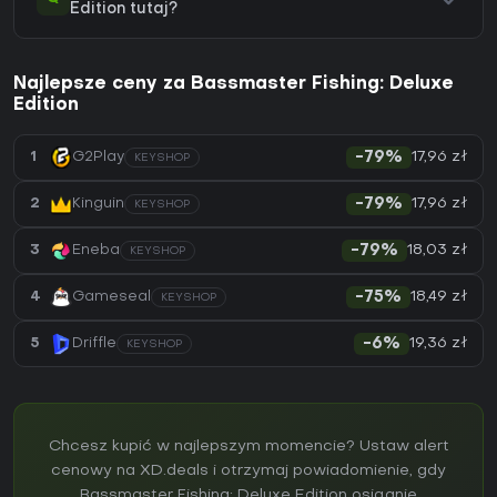
Edition tutaj?
Najlepsze ceny za Bassmaster Fishing: Deluxe
Edition
17,96 zł
1
G2Play
-79%
KEYSHOP
17,96 zł
2
Kinguin
-79%
KEYSHOP
18,03 zł
3
Eneba
-79%
KEYSHOP
18,49 zł
4
Gameseal
-75%
KEYSHOP
19,36 zł
5
Driffle
-6%
KEYSHOP
Chcesz kupić w najlepszym momencie? Ustaw alert
cenowy na XD.deals i otrzymaj powiadomienie, gdy
Bassmaster Fishing: Deluxe Edition osiągnie