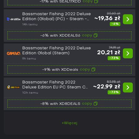
copy
-17% with SEAL17XDD
Bassmaster Fishing 2022 Deluxe
20,60 zł
~19,36 zł
Edition (Global) (PC) - Steam -
Digital Key
-6%
14h temu
copy
-6% with XDDEALS6
Bassmaster Fishing 2022 Deluxe
74,99 zł
20,21 zł
Edition Global (Steam)
-73%
9h temu
copy
-9% with XDDeals
Bassmaster Fishing 2022
85,98 zł
~22,99 zł
Deluxe Edition EU PC Steam CD
Key
-73%
10h temu
copy
-8% with XD8DEALS
+Więcej