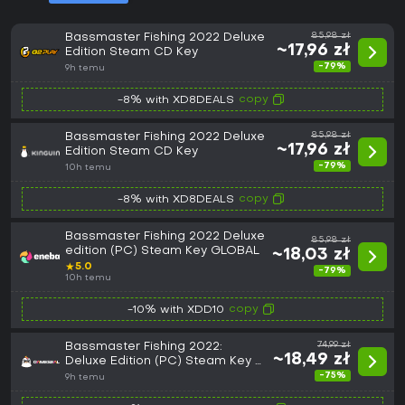
Bassmaster Fishing 2022 Deluxe
85,98 zł
~17,96 zł
Edition Steam CD Key
-79%
9h temu
copy
-8% with XD8DEALS
Bassmaster Fishing 2022 Deluxe
85,98 zł
~17,96 zł
Edition Steam CD Key
-79%
10h temu
copy
-8% with XD8DEALS
Bassmaster Fishing 2022 Deluxe
85,98 zł
edition (PC) Steam Key GLOBAL
~18,03 zł
★
5.0
-79%
10h temu
copy
-10% with XDD10
Bassmaster Fishing 2022:
74,99 zł
~18,49 zł
Deluxe Edition (PC) Steam Key -
GLOBAL
-75%
9h temu