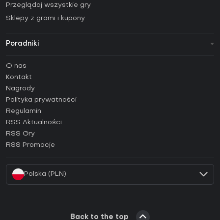
Przeglądaj wszystkie gry
Sklepy z grami i kupony
Poradniki
FAQ
O nas
Poradniki
Kontakt
Jak aktywować klucz Steam (CD Key)?
Nagrody
Jak aktywować klucz Epic Games (CD Key)?
Polityka prywatności
Regulamin
Jak aktywować klucz GOG (CD Key)?
RSS Aktualności
Jak aktywować klucz Ubisoft Connect (CD Key)?
RSS Gry
Jak aktywować klucz EA App (CD Key)?
RSS Promocje
Jak aktywować klucz Battle.net (CD Key)?
Polska (PLN)
Back to the top