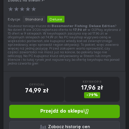
Zobacz na Steam
★
★
★
★
★
Edycje:
Standard
Deluxe
Szukasz taniego klucza do
Bassmaster Fishing: Deluxe Edition
?
Na dzień 8 sie 2026 najtańsza oferta to
17,96 zł
w G2Play, wybrana z
15 ofert w 9 sklepach. W keyshopach zaczyna się od 17,96 zł, w
oficjalnych sklepach od 74,99 zł. Na PC keyshop wygrywa ceną w
większości porównań, ale kupujesz wtedy kod od zewnętrznego
sprzedawcy, więc sprawdź region aktywacji. To pakiet, więc zawiera
więcej niż jedną pozycję. Przed zakupem warto sprawdzić, czy
części zawartości nie masz już na koncie, bo pakiety tego nie
odliczają. Na PC kupujesz klucz aktywowany w Steam lub innym
kliencie i to tutaj rynek jest najszerszy, bo ofertę keyshopu ma ponad
jedna czwarta gier.
KEYSHOPS
OFFICIAL
17,96 zł
74,99 zł
-79%
Przejdź do sklepu
Zobacz historię cen