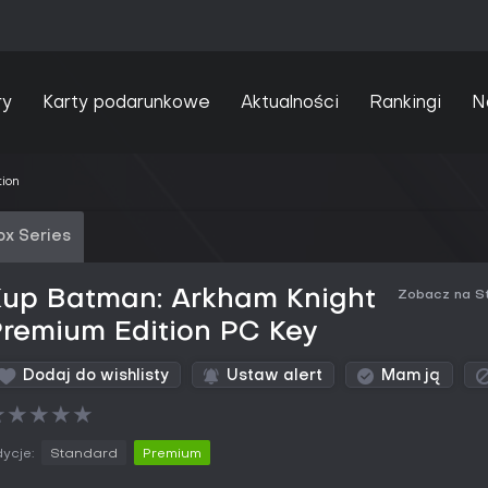
ry
Karty podarunkowe
Aktualności
Rankingi
N
ion
ox Series
Kup Batman: Arkham Knight
Zobacz na S
remium Edition PC Key
Dodaj do wishlisty
Ustaw alert
Mam ją
★
★
★
★
★
ycje:
Standard
Premium