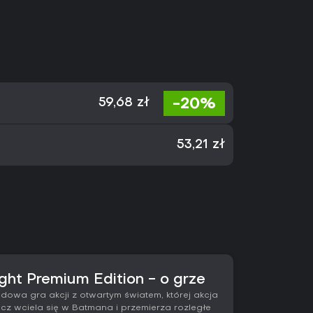
-20%
59,68 zł
53,21 zł
ht Premium Edition - o grze
dowa gra akcji z otwartym światem, której akcja
cz wciela się w Batmana i przemierza rozległe