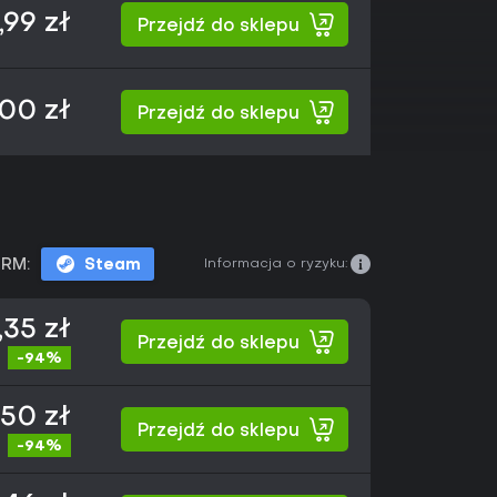
,99 zł
Przejdź do sklepu
00 zł
Przejdź do sklepu
Informacja o ryzyku:
RM:
Steam
,35 zł
Przejdź do sklepu
-94%
,50 zł
Przejdź do sklepu
-94%