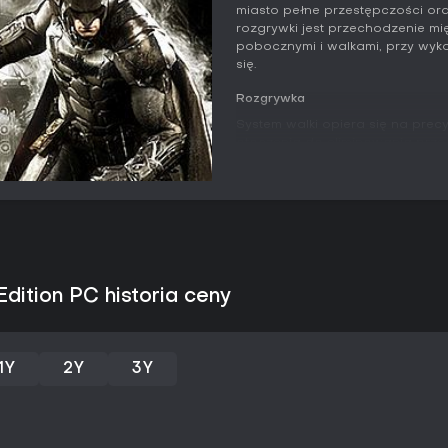
miasto pełne przestępczości o
rozgrywki jest przechodzenie m
pobocznymi i walkami, przy wyk
się.
Rozgrywka
System walki opiera się na precy
otoczenia do eliminowania przec
odblokowuje specjalne akcje i 
starciach. W sekcjach skradank
pozycjonowanie, ciche eliminac
wrogów.
Poruszanie się po mieście łączy
peleryną umożliwiającą kontrolo
zarówno szybkiego środka transp
dition PC historia ceny
taranować przeszkody lub stawi
przełącza się między walką pie
misji.
1Y
2Y
3Y
Postęp polega na ulepszaniu g
zdobywanych zasobów. Ulepszen
skradanki oraz parametry Batm
łączenia kilku gadżetów - na pr
ładunków wybuchowych - aby o