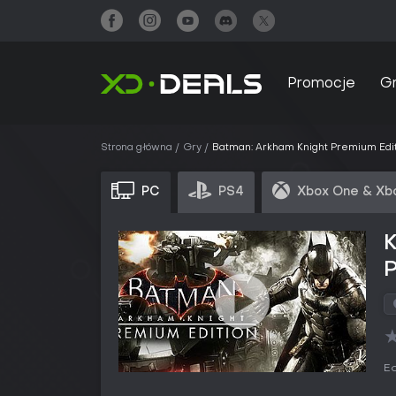
Promocje
G
Strona główna
Gry
Batman: Arkham Knight Premium Edit
PC
PS4
Xbox One & Xb
P
Ed