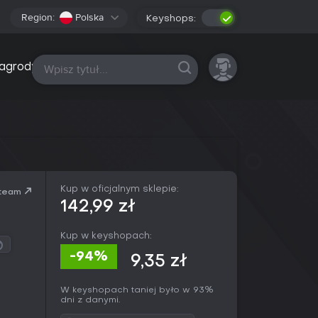
Region:
Polska
Keyshops:
Wszystkie platformy
agrody
Kup w oficjalnym sklepie:
team
142,99 zł
Kup w keyshopach:
-94%
9,35 zł
W keyshopach taniej było w 93%
dni z danymi.