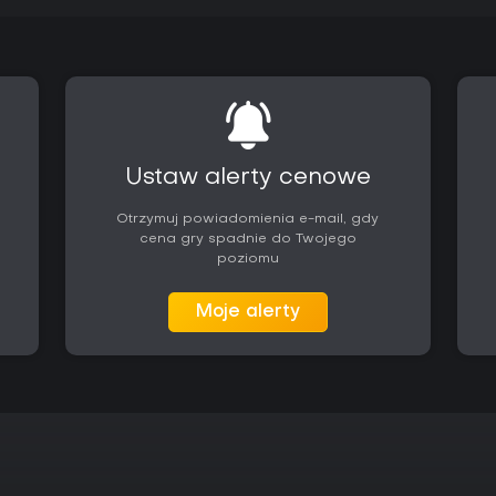
pozostaje skupiony na pracy det
Czy warto zagrać?
Gra oferuje kompletny pakiet dl
sterowania i poruszanie się po 
i eksplorację otwartego świata 
Tytuł od lat cieszy się pozyty
system poruszania się i integrac
Ustaw alerty cenowe
Na PC gra otrzymała poprawki w
dzięki czemu działa stabilnie n
Otrzymuj powiadomienia e-mail, gdy
aktualizacji, więc cała zawartoś
cena gry spadnie do Twojego
to propozycja dla graczy szuka
poziomu
akcji, a nie trybów konkurencyjny
walki i sekcji pojazdowych brzmi
Moje alerty
bez dodatkowych zakupów.