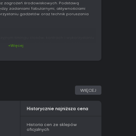
raz zagrożeń środowiskowych. Podstawą
iędzy zadaniami fabularnymi, aktywnościami
orzystaniu gadżetów oraz technik poruszania
zyjnym timingu ciosów, kontrach i wykorzystaniu
iwników. Udane ataki budują rozpęd, który
+Więcej
pozwala zachować kontrolę w większych
owych kluczowe jest odpowiednie
je oraz użycie gadżetów do rozdzielania grup
 hak do szybkiego przemieszczania się z
wany lot między dachami. Batmobile pełni rolę
ortu, jak i platformy bojowej, pozwalającej
WIĘCEJ
ać czoła przeciwnikom. Gracz płynnie
szą a jazdą pojazdem podczas eksploracji i
Historycznie najniższa cena
adżetów i umiejętności Batmana za pomocą
ia wpływają na opcje walki, narzędzia
obile'a. Zagadki środowiskowe wymagają często
Historia cen ze sklepów
zykład urządzeń zdalnie sterowanych lub
oficjalnych
tworzyć nowe obszary.