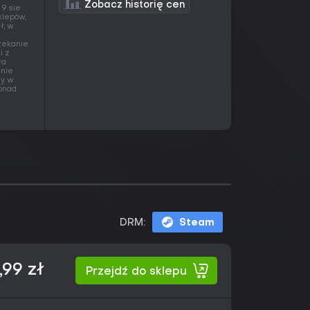
Zobacz historię cen
 9 sie
klepów,
ł, w
czekanie
i z
ra
 nie
ny w
ponad
DRM:
Steam
,99 zł
Przejdź do sklepu