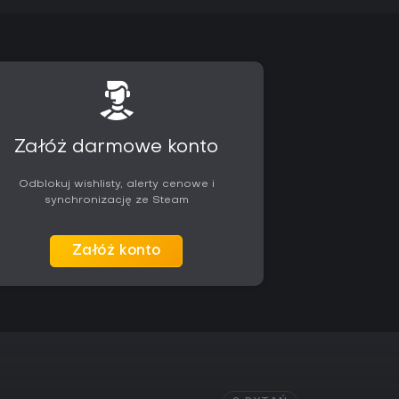
ektywistycznej i taktycznych decyzjach.
a jednego gracza, z naciskiem na płynność
świecie. Osoby ceniące metodyczny system walki
znajdą tu spójną rozrywkę przez całą kampanię.
wnym odbiorem, szczególnie za dopracowany
ję pojazdu.
Załóż darmowe konto
ydajności rozwiązujące problemy z premiery,
a współczesnym sprzęcie. Nie ma tu sezonowych
Odblokuj wishlisty, alerty cenowe i
ć jest dostępna od razu. Batman: Arkham Knight
synchronizację ze Steam
jących samodzielnej, fabularnej przygodówki
ch czy live-service. Jeśli połączenie skradanki,
 atrakcyjnie, gra zapewnia solidną ilość treści
Załóż konto