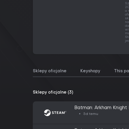
Sz
20
a 
of
sk
na
da
wi
ma
St
je
Sklepy oficjalne
Keyshopy
This p
Sklepy oficjalne (3)
Batman: Arkham Knight 
5d temu