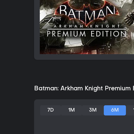
Batman: Arkham Knight Premium E
7D
1M
3M
6M