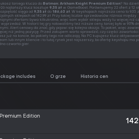
ukasz taniego klucza do
Batman: Arkham Knight Premium Edition
? Na dzień
26 najtańszy klucz kosztuje
9,35 zł
w GameBoost. Porównujemy 22 ofert z 12 s
rozpiętość sięga od
9,35 zł
do
186,63 zł
. W keyshopach najniższa cena to 9,35 z
icjalnych sklepach od 142,99 zł. Przy takiej liczbie sprzedawców różnica między
rajnymi ofertami bywa kilkukrotna, więc sam wybór sklepu waży tu więcej niż 
 wyprzedaż. W historii tej gry notowaliśmy też niższe ceny, taniej było w 93% dn
nymi. Alert cenowy da znać, gdy pojawi się kolejna okazja. To pakiet, więc zawie
ęcej niż jedną pozycję. Przed zakupem warto sprawdzić, czy części zawartości
sz już na koncie, bo pakiety tego nie odliczają. Na PC kupujesz klucz aktywowa
eam lub innym kliencie i to tutaj rynek jest najszerszy, bo ofertę keyshopu ma 
dna czwarta gier.
ackage includes
O grze
Historia cen
Premium Edition
142