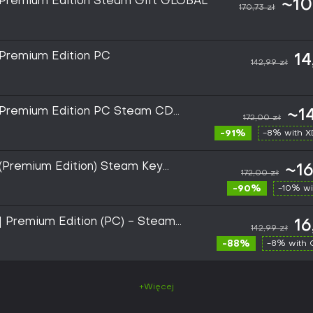
 Premium Edition Steam Gift GLOBAL
~10
170,73 zł
 Premium Edition PC
14
142,99 zł
 Premium Edition PC Steam CD
~14
172,00 zł
-91%
-8% with 
(Premium Edition) Steam Key
~16
172,00 zł
-90%
-10% wi
| Premium Edition (PC) - Steam
16
142,99 zł
-88%
-8% with
+Więcej