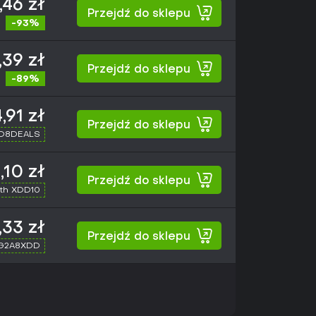
,46 zł
Przejdź do sklepu
-93%
,39 zł
Przejdź do sklepu
-89%
,91 zł
Przejdź do sklepu
XD8DEALS
,10 zł
Przejdź do sklepu
th XDD10
,33 zł
Przejdź do sklepu
 G2A8XDD