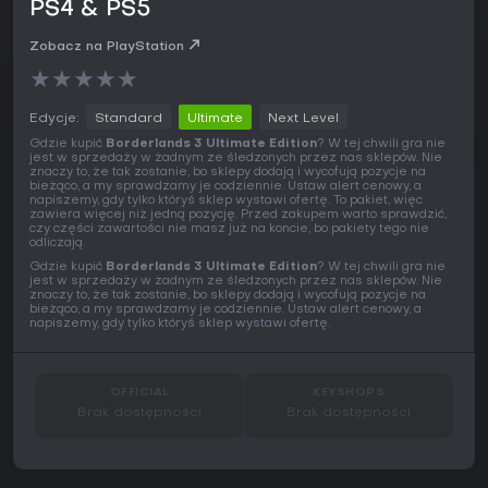
PS4 & PS5
Zobacz na PlayStation
★
★
★
★
★
Edycje:
Standard
Ultimate
Next Level
Gdzie kupić
Borderlands 3 Ultimate Edition
? W tej chwili gra nie
jest w sprzedaży w żadnym ze śledzonych przez nas sklepów. Nie
znaczy to, że tak zostanie, bo sklepy dodają i wycofują pozycje na
bieżąco, a my sprawdzamy je codziennie. Ustaw alert cenowy, a
napiszemy, gdy tylko któryś sklep wystawi ofertę. To pakiet, więc
zawiera więcej niż jedną pozycję. Przed zakupem warto sprawdzić,
czy części zawartości nie masz już na koncie, bo pakiety tego nie
odliczają.
Gdzie kupić
Borderlands 3 Ultimate Edition
? W tej chwili gra nie
jest w sprzedaży w żadnym ze śledzonych przez nas sklepów. Nie
znaczy to, że tak zostanie, bo sklepy dodają i wycofują pozycje na
bieżąco, a my sprawdzamy je codziennie. Ustaw alert cenowy, a
napiszemy, gdy tylko któryś sklep wystawi ofertę.
OFFICIAL
KEYSHOPS
Brak dostępności
Brak dostępności