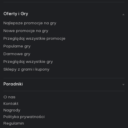
Oferty i Gry
Najlepsze promocje na gry
Nowe promocje na gry
Przeglądaj wszystkie promocje
Popularne gry
Darmowe gry
Przeglądaj wszystkie gry
Sklepy z grami i kupony
Poradniki
FAQ
O nas
Poradniki
Kontakt
Jak aktywować klucz Steam (CD Key)?
Nagrody
Jak aktywować klucz Epic Games (CD Key)?
Polityka prywatności
Regulamin
Jak aktywować klucz GOG (CD Key)?