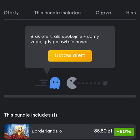
Oferty
This bundle includes
O grze
Histor
Brak ofert, ale spokojnie - damy
znać, gdy pojawi się nowa.
Ustaw alert
This bundle includes (1)
Borderlands 3
85,80 zł
-80%