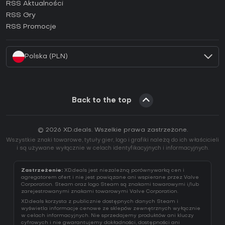
RSS Aktualności
Jak aktywować klucz Ubisoft Connect (CD Key)?
RSS Gry
Jak aktywować klucz EA App (CD Key)?
RSS Promocje
Jak aktywować klucz Battle.net (CD Key)?
Polska (PLN)
Back to the top
© 2026 XD.deals. Wszelkie prawa zastrzeżone.
Wszystkie znaki towarowe, tytuły gier, logo i grafiki należą do ich właścicieli
i są używane wyłącznie w celach identyfikacyjnych i informacyjnych.
Zastrzeżenie:
XD.deals jest niezależną porównywarką cen i
agregatorem ofert i nie jest powiązane ani wspierane przez Valve
Corporation. Steam oraz logo Steam są znakami towarowymi i/lub
zarejestrowanymi znakami towarowymi Valve Corporation.
XD.deals korzysta z publicznie dostępnych danych Steam i
wyświetla informacje cenowe ze sklepów zewnętrznych wyłącznie
w celach informacyjnych. Nie sprzedajemy produktów ani kluczy
cyfrowych i nie gwarantujemy dokładności, dostępności ani