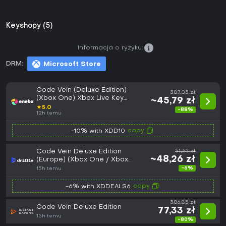
Keyshopy (5)
Informacja o ryzyku:
DRM:
Microsoft Store
Code Vein (Deluxe Edition)
387,05 zł
(Xbox One) Xbox Live Key
~45,79 zł
EUROPE
★
5.0
-88%
12h temu
copy
-10% with XDD10
Code Vein Deluxe Edition
51,35 zł
~48,26 zł
(Europe) (Xbox One / Xbox
Series X|S) - Xbox Live - Digital
-6%
15h temu
Key
copy
-6% with XDDEALS6
386,85 zł
Code Vein Deluxe Edition
77,33 zł
15h temu
-80%