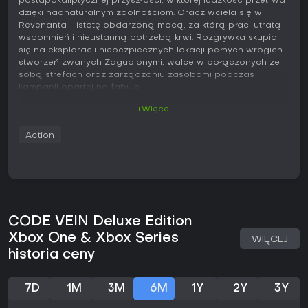
postapokaliptycznej przyszłości, w której ludzkość przetrwa
dzięki nadnaturalnym zdolnościom. Gracz wciela się w
Revenanta - istotę obdarzoną mocą, za którą płaci utratą
wspomnień i nieustanną potrzebą krwi. Rozgrywka skupia
się na eksploracji niebezpiecznych lokacji pełnych wrogich
stworzeń zwanych Zagubionymi, walce w połączonych ze
sobą strefach oraz zarządzaniu zasobami podczas
kampanii opartej na fabule.
+Więcej
Rozgrywka
Walka opiera się na atakach bronią białą oraz specjalnych
Action
zdolnościach zwanych Darami. Do ich użycia potrzebny jest
ichor, który można odzyskać, wykonując ataki odpływowe
na przeciwnikach. Sukces w starciach zależy od
odpowiedniego czasu uników, kontrataków i
pozycjonowania, a także od zmiany uzbrojenia, które
oferuje różne zestawy ruchów. System Kodów Krwi stanowi
podstawę rozwoju i personalizacji postaci. Każdy Kod
CODE VEIN Deluxe Edition
działa jak szablon klasy, dając dostęp do określonych
Xbox One & Xbox Series
WIĘCEJ
Darów, a gracz może dziedziczyć dodatkowe umiejętności z
historia ceny
innych Kodów, tworząc buildy skupione na obrażeniach w
walce wręcz, ataku dystansowym lub wsparciu.
7D
1M
3M
6M
1Y
2Y
3Y
Eksploracja odbywa się w odrębnych obszarach
tworzących większą mapę świata. Punkty kontrolne zwane