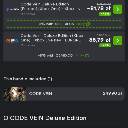
Code Vein Deluxe Edition
301,03 zł
~81,78 zł
(Europe) (Xbox One) - Xbox Live
- Digital Key
-72%
15h temu
copy
-6% with XDDEALS6
Code Vein | Deluxe Edition (Xbox
349,00 zł
85,79 zł
One) - Xbox Live Key - EUROPE
-75%
15h temu
copy
-8% with G2A8XDD
This bundle includes (1)
CODE VEIN
249,90 zł
O CODE VEIN Deluxe Edition