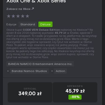
Xbox One & Xbox Series
Zobacz na Xbox
★
★
★
★
★
Edycje:
Standard
Deluxe
Gdzie kupić
CODE VEIN Deluxe Edition
najtaniej na Xboksie? Na
dzień 8 sie 2026 najtaniej wychodzi
45,79 zł
w Eneba, spośród 7
ofert w 6 sklepach. To rzadki przypadek na tej platformie, bo keyshop
ma ofertę przy mniej niż co dziesiątej grze Xbox. Warto z tego
skorzystać, ale najpierw sprawdź, czy tytuł nie wchodzi w Game
Pass. To pakiet, więc zawiera więcej niż jedną pozycję. Przed
zakupem warto sprawdzić, czy części zawartości nie masz już na
koncie, bo pakiety tego nie odliczają. Na Xboksie keyshop ma ofertę
przy mniej niż co dziesiątej grze, więc zanim kupisz, sprawdź, czy
tytuł nie wchodzi w Game Pass.
BANDAI NAMCO Entertainment America Inc.
Bandai Namco Studios
Action
KEYSHOPS
OFFICIAL
45,79 zł
349,00 zł
-88%