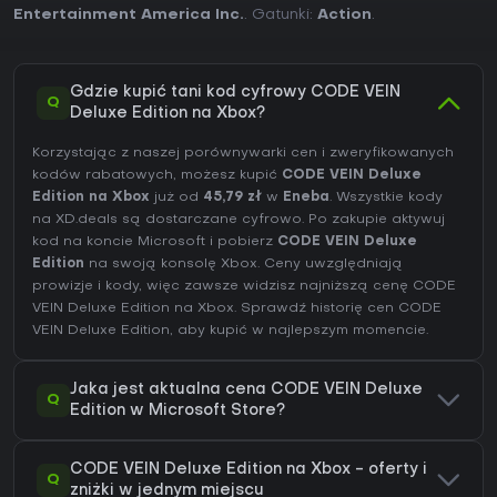
Entertainment America Inc.
. Gatunki:
Action
.
Gdzie kupić tani kod cyfrowy CODE VEIN
Q
Deluxe Edition na Xbox?
Korzystając z naszej porównywarki cen i zweryfikowanych
kodów rabatowych, możesz kupić
CODE VEIN Deluxe
Edition na Xbox
już od
45,79 zł
w
Eneba
. Wszystkie kody
na XD.deals są dostarczane cyfrowo. Po zakupie aktywuj
kod na koncie Microsoft i pobierz
CODE VEIN Deluxe
Edition
na swoją konsolę Xbox. Ceny uwzględniają
prowizje i kody, więc zawsze widzisz najniższą cenę CODE
VEIN Deluxe Edition na
Xbox
. Sprawdź
historię cen CODE
VEIN Deluxe Edition
, aby kupić w najlepszym momencie.
Jaka jest aktualna cena CODE VEIN Deluxe
Q
Edition w Microsoft Store?
CODE VEIN Deluxe Edition na Xbox - oferty i
Q
zniżki w jednym miejscu