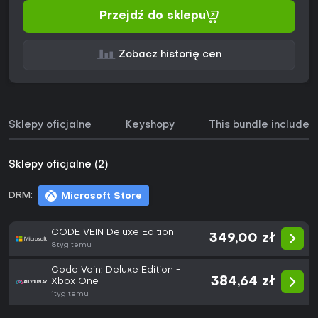
Przejdź do sklepu
Zobacz historię cen
Sklepy oficjalne
Keyshopy
This bundle includes
Sklepy oficjalne (2)
DRM:
Microsoft Store
CODE VEIN Deluxe Edition
349,00 zł
8tyg temu
Code Vein: Deluxe Edition -
384,64 zł
Xbox One
1tyg temu