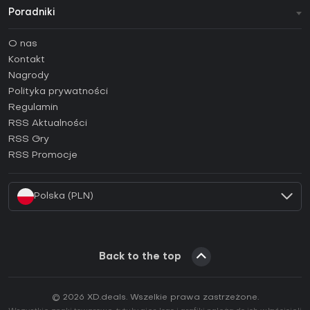
Poradniki
FAQ
O nas
Poradniki
Kontakt
Jak aktywować klucz Steam (CD Key)?
Nagrody
Jak aktywować klucz Epic Games (CD Key)?
Polityka prywatności
Regulamin
Jak aktywować klucz GOG (CD Key)?
RSS Aktualności
Jak aktywować klucz Ubisoft Connect (CD Key)?
RSS Gry
Jak aktywować klucz EA App (CD Key)?
RSS Promocje
Jak aktywować klucz Battle.net (CD Key)?
Polska (PLN)
Back to the top
© 2026 XD.deals. Wszelkie prawa zastrzeżone.