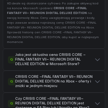
XD.deals są dostarczane cyfrowo. Po zakupie aktywuj kod
na koncie Microsoft i pobierz
CRISIS CORE –FINAL
FANTASY VII– REUNION DIGITAL DELUXE EDITION
na
swoją konsolę Xbox. Ceny uwzględniają prowizje i kody,
więc zawsze widzisz najniższą cenę CRISIS CORE –FINAL
FANTASY VII– REUNION DIGITAL DELUXE EDITION na
Xbox
.
Sprawdź
historię cen CRISIS CORE –FINAL FANTASY VII–
REUNION DIGITAL DELUXE EDITION
, aby kupić w najlepszym
momencie.
Jaka jest aktualna cena CRISIS CORE –
Q
FINAL FANTASY VII– REUNION DIGITAL
DELUXE EDITION w Microsoft Store?
CRISIS CORE –FINAL FANTASY VII– REUNION
Q
DIGITAL DELUXE EDITION na Xbox - oferty i
zniżki w jednym miejscu
Czy CRISIS CORE –FINAL FANTASY VII–
Q
REUNION DIGITAL DELUXE EDITION jest