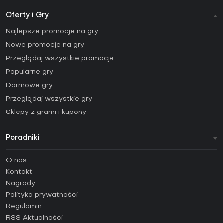
Oferty i Gry
Najlepsze promocje na gry
Nowe promocje na gry
Przeglądaj wszystkie promocje
Popularne gry
Darmowe gry
Przeglądaj wszystkie gry
Sklepy z grami i kupony
Poradniki
FAQ
O nas
Poradniki
Kontakt
Jak aktywować klucz Steam (CD Key)?
Nagrody
Jak aktywować klucz Epic Games (CD Key)?
Polityka prywatności
Regulamin
Jak aktywować klucz GOG (CD Key)?
RSS Aktualności
Jak aktywować klucz Ubisoft Connect (CD Key)?