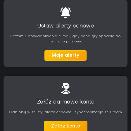
postacie docenią konsekwentne tempo od początku do
końca. Gra działa stabilnie na konsolach Xbox One i Xbox
Series, bez zgłoszonych problemów z wydajnością w
aktualnych wersjach. Dla graczy szukających zamkniętego
prequela, który rozwija lore Final Fantasy VII bez otwartych
Ustaw alerty cenowe
światów, tytuł oferuje spójną konstrukcję i wyraźną
poprawę wizualną. Stanowi kompletny pakiet dla wszystkich,
Otrzymuj powiadomienia e-mail, gdy cena gry spadnie do
którzy cenią charakterystyczne połączenie narracji i walki w
Twojego poziomu
czasie rzeczywistym z tej serii.
Moje alerty
Załóż darmowe konto
Odblokuj wishlisty, alerty cenowe i synchronizację ze Steam
Załóż konto