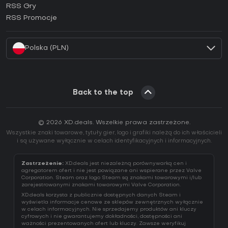
RSS Gry
Jak aktywować klucz EA App (CD Key)?
RSS Promocje
Jak aktywować klucz Battle.net (CD Key)?
Polska (PLN)
Back to the top
© 2026 XD.deals. Wszelkie prawa zastrzeżone.
Wszystkie znaki towarowe, tytuły gier, logo i grafiki należą do ich właścicieli
i są używane wyłącznie w celach identyfikacyjnych i informacyjnych.
Zastrzeżenie:
XD.deals jest niezależną porównywarką cen i
agregatorem ofert i nie jest powiązane ani wspierane przez Valve
Corporation. Steam oraz logo Steam są znakami towarowymi i/lub
zarejestrowanymi znakami towarowymi Valve Corporation.
XD.deals korzysta z publicznie dostępnych danych Steam i
wyświetla informacje cenowe ze sklepów zewnętrznych wyłącznie
w celach informacyjnych. Nie sprzedajemy produktów ani kluczy
cyfrowych i nie gwarantujemy dokładności, dostępności ani
ważności prezentowanych ofert lub kluczy. Zawsze weryfikuj