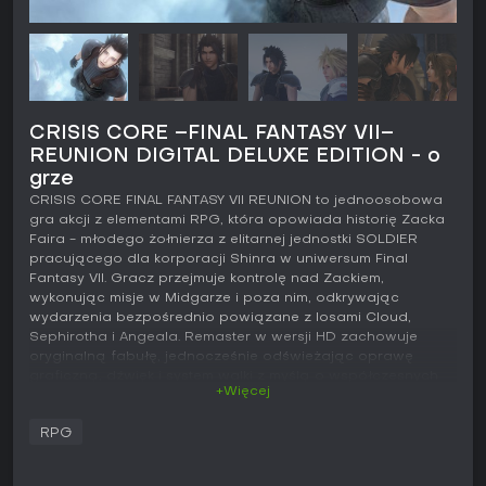
CRISIS CORE –FINAL FANTASY VII–
REUNION DIGITAL DELUXE EDITION - o
grze
CRISIS CORE FINAL FANTASY VII REUNION to jednoosobowa
gra akcji z elementami RPG, która opowiada historię Zacka
Faira - młodego żołnierza z elitarnej jednostki SOLDIER
pracującego dla korporacji Shinra w uniwersum Final
Fantasy VII. Gracz przejmuje kontrolę nad Zackiem,
wykonując misje w Midgarze i poza nim, odkrywając
wydarzenia bezpośrednio powiązane z losami Cloud,
Sephirotha i Angeala. Remaster w wersji HD zachowuje
oryginalną fabułę, jednocześnie odświeżając oprawę
graficzną, dźwięk i system walki z myślą o współczesnych
+Więcej
platformach, w tym Xbox One i Xbox Series X/S.
Rozgrywka
RPG
Podstawą rozgrywki jest dynamiczny system walki w czasie
rzeczywistym, w którym Zack porusza się swobodnie po