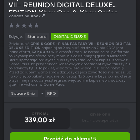
VII– REUNION DIGITAL DELUXE
EDITION Xbox One & Xbox Series
Zobacz na Xbox
★
★
★
★
★
Edycje:
Standard
DIGITAL DELUXE
Gdzie kupić
CRISIS CORE –FINAL FANTASY VII– REUNION DIGITAL
DELUXE EDITION
najtaniej na Xboksie? Na dzień 7 sie 2026 jest
jedna oferta,
339,00 zł
w Microsoft Store. To norma na tej platformie,
bo keyshop ma ofertę przy mniej niż co dziesiątej grze, a Microsoft
Store sprzedaje praktycznie wszystko sam. Zanim kupisz, sprawdź
Game Pass, bo przy cenach konsolowych abonament bywa tańszy niż
pojedynczy tytuł. To pakiet, więc zawiera więcej niż jedną pozycję.
Przed zakupem warto sprawdzić, czy części zawartości nie masz już
na koncie, bo pakiety tego nie odliczają. Na Xboksie keyshop ma ofertę
przy mniej niż co dziesiątej grze, więc zanim kupisz, sprawdź, czy
tytuł nie wchodzi w Game Pass.
Square Enix
RPG
OFFICIAL
KEYSHOPS
339,00 zł
Brak dostępności
Przejdź do sklepu