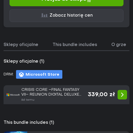
Zobacz historię cen
Sklepy oficjalne
This bundle includes
O grze
Sklepy oficjalne (1)
DRM:
Microsoft Store
CRISIS CORE –FINAL FANTASY
339,00 zł
VII– REUNION DIGITAL DELUXE
EDITION
6d temu
This bundle includes (1)