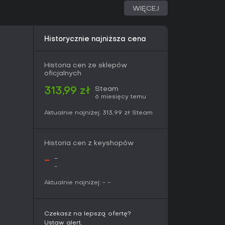
enie rządu typu Celestial dodaje mechanikę
WIĘCEJ
ugach zdobywanych poprzez czyny lub
arbiec służący do finansowania przedsięwzięć i
nów w ramach dynastycznego cyklu porządku i
Historycznie najniższa cena
Historia cen ze sklepów
 pełni kontroluje wybrany ród i jego
oficjalnych
ewnątrz. Tryb wieloosobowy umożliwia wspólne
aczy działa w tym samym świecie, rywalizując lub
Steam
313,99 zł
ej mapie.
6 miesięcy temu
ć parametry, takie jak poziom historycznej
Aktualnie najniżej:
313,99 zł
Steam
żności, co wpływa na charakter każdej
dza stałe zapisy i ogranicza możliwość zmiany
agające doświadczenie.
Historia cen z keyshopów
-
-
-
e, poziom stresu oraz ambicje, które wpływają
 dziedziczenia. Systemy kultury i wiary
Aktualnie najniżej:
-
-
ji lub szerzenie wierzeń w celu wzmocnienia
je obszar od Europy po Azję Wschodnią, a
stwy związane ze scentralizowaną administracją
Czekasz na lepszą ofertę?
terenach chińskich.
Ustaw alert.