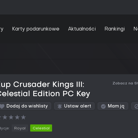
ry
Karty podarunkowe
Aktualności
Rankingi
N
up Crusader Kings III:
Zobacz na S
elestial Edition PC Key
Dodaj do wishlisty
Ustaw alert
Mam ją
★
★
★
★
★
ycje:
Royal
Celestial