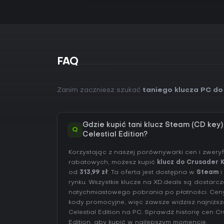
FAQ
Zanim zaczniesz szukać
taniego klucza PC do C
Gdzie kupić tani klucz Steam (CD key) 
Q
Celestial Edition?
Korzystając z naszej porównywarki cen i zwer
rabatowych, możesz kupić
klucz do Crusader Ki
od
313,99 zł
. Ta oferta jest dostępna w
Steam
i
rynku. Wszystkie klucze na XD.deals są dostar
natychmiastowego pobrania po płatności. Ceny 
kody promocyjne, więc zawsze widzisz najniższą
Celestial Edition na
PC
. Sprawdź
historię cen Cru
Edition
, aby kupić w najlepszym momencie.