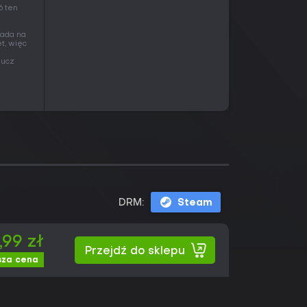
6 ten
pada na
t, więc
lucz
DRM:
Steam
,99 zł
Przejdź do sklepu
sza cena