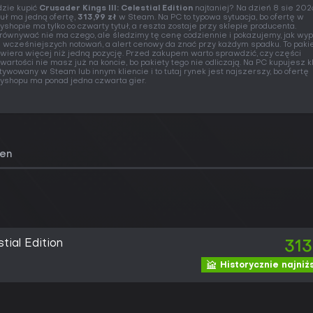
zie kupić
Crusader Kings III: Celestial Edition
najtaniej? Na dzień 8 sie 202
tuł ma jedną ofertę,
313,99 zł
w Steam. Na PC to typowa sytuacja, bo ofertę w
yshopie ma tylko co czwarty tytuł, a reszta zostaje przy sklepie producenta.
równywać nie ma czego, ale śledzimy tę cenę codziennie i pokazujemy, jak wy
e wcześniejszych notowań, a alert cenowy da znać przy każdym spadku. To pakie
wiera więcej niż jedną pozycję. Przed zakupem warto sprawdzić, czy części
wartości nie masz już na koncie, bo pakiety tego nie odliczają. Na PC kupujesz k
tywowany w Steam lub innym kliencie i to tutaj rynek jest najszerszy, bo ofertę
yshopu ma ponad jedna czwarta gier.
cen
tial Edition
313
Historycznie najniż