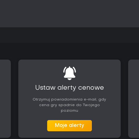
Zdarzenia i decyzje tworzą narr
władcami lub regionami. Wielkie
głębię strategiczną w kolejnych 
Czy warto zagrać?
Edycja ta przypadnie do gustu
planowanie długoterminowe bardz
rozwijana poprzez dodatki wpr
regionalne, dzięki czemu pozosta
Osoby zainteresowane budowani
symulacją historyczną znajdą t
rodowym i stabilnością królestw
opcjami multiplayer zwiększa at
jak i grupowych.
Ustaw alerty cenowe
Otrzymuj powiadomienia e-mail, gdy
cena gry spadnie do Twojego
poziomu
Moje alerty