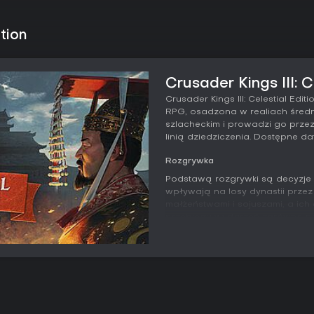
tion
Crusader Kings III: C
Crusader Kings III: Celestial Edi
RPG, osadzona w realiach średn
szlacheckim i prowadzi go przez
linią dziedziczenia. Dostępne dat
Rozgrywka
Podstawą rozgrywki są decyzje 
wpływają na losy dynastii przez 
małżeństwami i sojuszami, a ich 
przebiegu wydarzeń zarówno na 
królestwem obejmuje przydziela
reagowanie na zdarzenia wynikaj
politycznych.
System wojenny łączy dowodzeni
walki własne zdolności. Dyploma
użycia siły - na przykład poprz