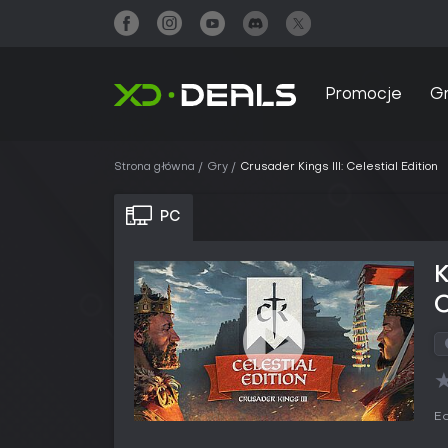
Promocje
G
Strona główna
Gry
Crusader Kings III: Celestial Edition
PC
K
C
Ed