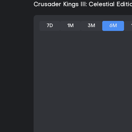
Crusader Kings III: Celestial Edit
7D
1M
3M
6M