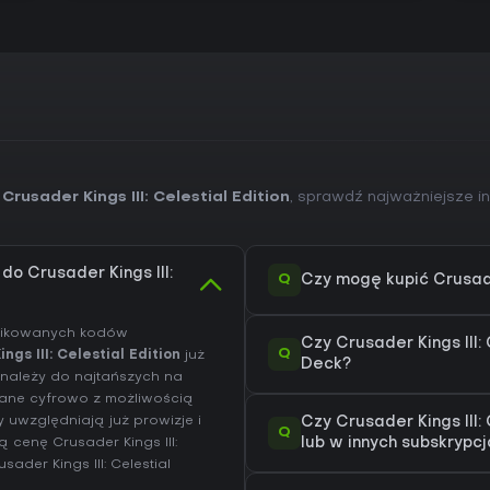
rusader Kings III: Celestial Edition
, sprawdź najważniejsze i
do Crusader Kings III:
Q
Czy mogę kupić Crusader
yfikowanych kodów
Czy Crusader Kings III:
Q
ngs III: Celestial Edition
już
Deck?
 należy do najtańszych na
czane cyfrowo z możliwością
uwzględniają już prowizje i
Czy Crusader Kings III:
Q
 cenę Crusader Kings III:
lub w innych subskrypc
sader Kings III: Celestial