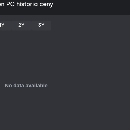
korzystnych związków. Wprowadz
ion PC historia ceny
biurokratyczną opartą na zasł
egzaminy, a także imperialny sk
utrzymywania stabilności regio
chaosu.
1Y
2Y
3Y
Tryby gry
W trybie jednoosobowym gracz w
dziedzictwo, bez ingerencji z z
sesje online, w których kilku gr
współpracując na współdzielon
Reguły gry pozwalają dostosowa
wierności czy mechaniki niezale
rozgrywki. Tryb Ironman wprowa
postaci, oferując bardziej wym
Kluczowe mechaniki i funkcje
Symulacja postaci śledzi zdrowi
na podejmowane decyzje i kwestie
umożliwiają reformowanie tradyc
pozycji królestwa. Mapa obejmu
mechaniki Celestial dodają war
oraz zarządzaniem wpływami na 