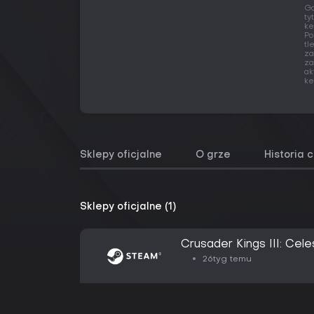
Gd
ty
ke
Po
tl
za
za
ak
ke
Sklepy oficjalne
O grze
Historia 
Sklepy oficjalne (1)
Crusader Kings III: Celes
26tyg temu