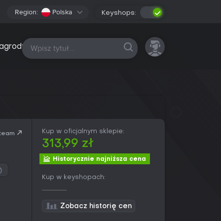
Region:
Polska
Keyshops:
Wszystkie platformy
agrody
Kup w oficjalnym sklepie:
team
313,99 zł
Historycznie najniższa cena
Kup w keyshopach:
Zobacz historię cen