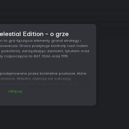
elestial Edition - o grze
tion to gra łącząca elementy grand strategy i
iowiecza. Gracz przejmuje kontrolę nad rodem
 pokolenia, zarządzając ziemiami, tytułami oraz
y rozpoczęcia to 867, 1066 oraz 1178.
podejmowane przez konkretne postacie, które
stulecia. Władcy zajmują się sukcesją,
cechy, umiejętności oraz relacje decydują o
dworze, jak i na polu bitwy. Zarządzanie
+Więcej
nie lenników, ściąganie podatków oraz
ące z napięć kulturowych, religijnych i
e armią z udziałem rycerzy, którzy wnoszą do
cja i intrygi pozwalają rozszerzać wpływy bez
ez fałszowanie roszczeń lub aranżowanie