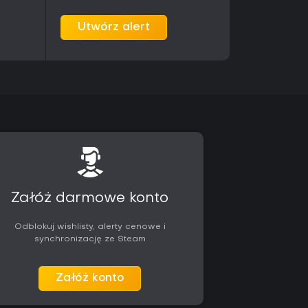
acyjne ścieżki powiązane z konkretnymi
 projekty oraz opcje państwowe zwiększają
Utwórz alert
aktualizacjach.
 graczom ceniącym dopracowaną strategię i
iej niż dynamiczną akcję. Gra jest stale
owadzające nowe typy rządów i systemy
je aktualna.
em dynastii, manewrami politycznymi oraz
u sporo głębi w zarządzaniu dziedzictwem
a. Połączenie rozbudowanej rozgrywki solo z
rakcyjność zarówno dla graczy indywidualnych,
Załóż darmowe konto
Odblokuj wishlisty, alerty cenowe i
synchronizację ze Steam
Załóż konto