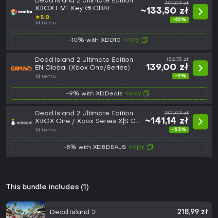
Dead Island 2 Ultimate Edition
301,03 zł
XBOX LIVE Key GLOBAL
~133,50 zł
★
5.0
-55%
1d temu
copy
-10% with XDD10
Dead Island 2 Ultimate Edition
152,75 zł
139,00 zł
EN Global (Xbox One/Series)
-9%
1d temu
copy
-9% with XDDeals
Dead Island 2 Ultimate Edition
301,03 zł
~141,14 zł
XBOX One / Xbox Series X|S CD
Key
-53%
1d temu
copy
-8% with XD8DEALS
This bundle includes (1)
Dead Island 2
218,99 zł