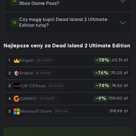
Q
Xbox Game Pass?
Czy mogę kupić Dead Island 2 Ultimate
Q
Edition tutaj?
Najlepsze ceny za Dead Island 2 Ultimate Edition
63,31 zł
1
Kinguin
-78%
KEYSHOP
70,25 zł
2
Eneba
-76%
KEYSHOP
74,56 zł
3
CJS-CDKeys
-74%
KEYSHOP
139,00 zł
4
GAMIVO
-9%
KEYSHOP
319,99 zł
5
Microsoft Store
OFFICIAL