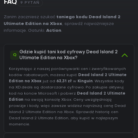
FAQ
9 PYTAŃ
Zanim zaczniesz szukać
taniego kodu Dead Island 2
Ultimate Edition na Xbox
, sprawdź najważniejsze
informacje. Gatunki:
Action
.
Gdzie kupić tani kod cyfrowy Dead Island 2
Q
Ultimate Edition na Xbox?
Korzystając z naszej porównywarki cen i zweryfikowanych
kodów rabatowych, możesz kupić
Dead Island 2 Ultimate
Edition na Xbox
już od
63,31 zł
w
Kinguin
. Wszystkie kody
na XD.deals są dostarczane cyfrowo. Po zakupie aktywuj
kod na koncie Microsoft i pobierz
Dead Island 2 Ultimate
Edition
na swoją konsolę Xbox. Ceny uwzględniają
prowizje i kody, więc zawsze widzisz najniższą cenę Dead
Island 2 Ultimate Edition na
Xbox
. Sprawdź
historię cen
Dead Island 2 Ultimate Edition
, aby kupić w najlepszym
momencie.