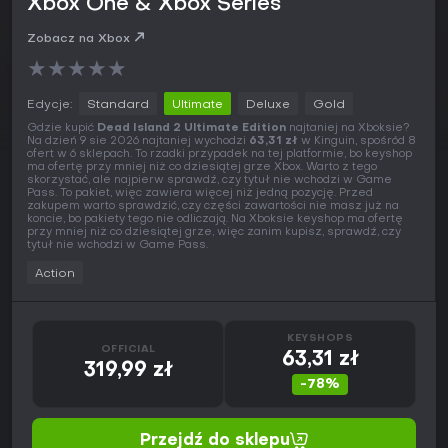
Xbox One & Xbox Series
Zobacz na Xbox
★
★
★
★
★
Edycje:
Standard
Ultimate
Deluxe
Gold
Gdzie kupić
Dead Island 2 Ultimate Edition
najtaniej na Xboksie?
Na dzień 9 sie 2026 najtaniej wychodzi
63,31 zł
w Kinguin, spośród 8
ofert w 6 sklepach. To rzadki przypadek na tej platformie, bo keyshop
ma ofertę przy mniej niż co dziesiątej grze Xbox. Warto z tego
skorzystać, ale najpierw sprawdź, czy tytuł nie wchodzi w Game
Pass. To pakiet, więc zawiera więcej niż jedną pozycję. Przed
zakupem warto sprawdzić, czy części zawartości nie masz już na
koncie, bo pakiety tego nie odliczają. Na Xboksie keyshop ma ofertę
przy mniej niż co dziesiątej grze, więc zanim kupisz, sprawdź, czy
tytuł nie wchodzi w Game Pass.
Action
KEYSHOPS
OFFICIAL
63,31 zł
319,99 zł
-78%
Przejdź do sklepu