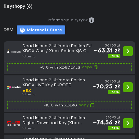
Keyshopy (6)
Informacja o ryzyku:
DRM:
Microsoft Store
Dead Island 2 Ultimate Edition EU
301,03 zł
~63,31 zł
XBOX One / Xbox Series X|S CD
Key
-78%
1d temu
copy
-8% with XD8DEALS
Dead Island 2 Ultimate Edition
301,03 zł
XBOX LIVE Key EUROPE
~70,25 zł
★
5.0
-76%
1d temu
copy
-10% with XDD10
Dead Island 2 Ultimate Edition
290,95 zł
~74,56 zł
Digital Download Key (Xbox
One/Series X): Europe (Europe)
-74%
1d temu