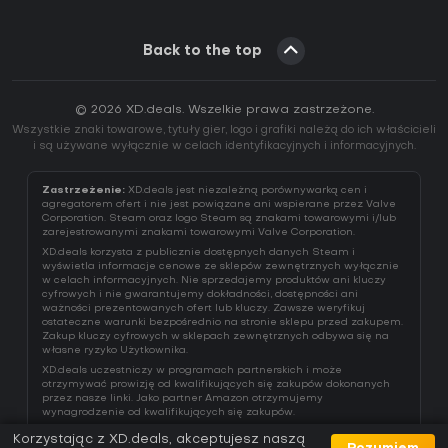
Back to the top
© 2026 XD.deals. Wszelkie prawa zastrzeżone.
Wszystkie znaki towarowe, tytuły gier, logo i grafiki należą do ich właścicieli
i są używane wyłącznie w celach identyfikacyjnych i informacyjnych.
Zastrzeżenie:
XD.deals jest niezależną porównywarką cen i
agregatorem ofert i nie jest powiązane ani wspierane przez Valve
Corporation. Steam oraz logo Steam są znakami towarowymi i/lub
zarejestrowanymi znakami towarowymi Valve Corporation.
XD.deals korzysta z publicznie dostępnych danych Steam i
wyświetla informacje cenowe ze sklepów zewnętrznych wyłącznie
w celach informacyjnych. Nie sprzedajemy produktów ani kluczy
cyfrowych i nie gwarantujemy dokładności, dostępności ani
ważności prezentowanych ofert lub kluczy. Zawsze weryfikuj
ostateczne warunki bezpośrednio na stronie sklepu przed zakupem.
Zakup kluczy cyfrowych w sklepach zewnętrznych odbywa się na
własne ryzyko Użytkownika.
XD.deals uczestniczy w programach partnerskich i może
otrzymywać prowizję od kwalifikujących się zakupów dokonanych
przez nasze linki. Jako partner Amazon otrzymujemy
wynagrodzenie od kwalifikujących się zakupów.
Korzystając z XD.deals, akceptujesz naszą