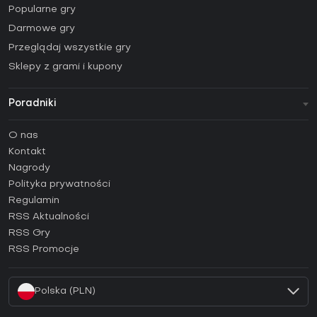
Popularne gry
Darmowe gry
Przeglądaj wszystkie gry
Sklepy z grami i kupony
Poradniki
FAQ
O nas
Poradniki
Kontakt
Jak aktywować klucz Steam (CD Key)?
Nagrody
Jak aktywować klucz Epic Games (CD Key)?
Polityka prywatności
Regulamin
Jak aktywować klucz GOG (CD Key)?
RSS Aktualności
Jak aktywować klucz Ubisoft Connect (CD Key)?
RSS Gry
Jak aktywować klucz EA App (CD Key)?
RSS Promocje
Jak aktywować klucz Battle.net (CD Key)?
Polska (PLN)