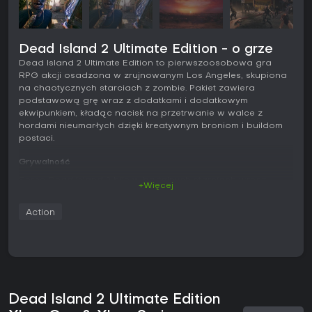
Dead Island 2 Ultimate Edition - o grze
Dead Island 2 Ultimate Edition to pierwszoosobowa gra
RPG akcji osadzona w zrujnowanym Los Angeles, skupiona
na chaotycznych starciach z zombie. Pakiet zawiera
podstawową grę wraz z dodatkami i dodatkowym
ekwipunkiem, kładąc nacisk na przetrwanie w walce z
hordami nieumarłych dzięki kreatywnym broniom i buildom
postaci.
Grywalność
Serce Dead Island 2 bije w brutalnych starciach wręcz,
+Więcej
gdzie siekasz, tniesz i improwizujesz, by powalić zombie.
Wybierasz spośród sześciu unikalnych zabójców, których
Action
umiejętności możesz dostosowywać w locie do różnych
stylów walki. Broń jest różnorodna - od codziennych
narzędzi jak łopaty po specjalistyczną palną - i daje się
modyfikować dla większego zniszczenia. Gra stawia na
krwiste rozczłonkowanie i interakcje z otoczeniem, a zombie
mają różne mutacje wymagające elastycznych taktyk.
Eksploracja toczy się w półotwartym świecie Los Angeles
Dead Island 2 Ultimate Edition
zwanym HELL-A, gdzie zbierasz zasoby, omijasz pułapki i