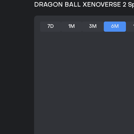
DRAGON BALL XENOVERSE 2 Speci
7D
1M
3M
6M