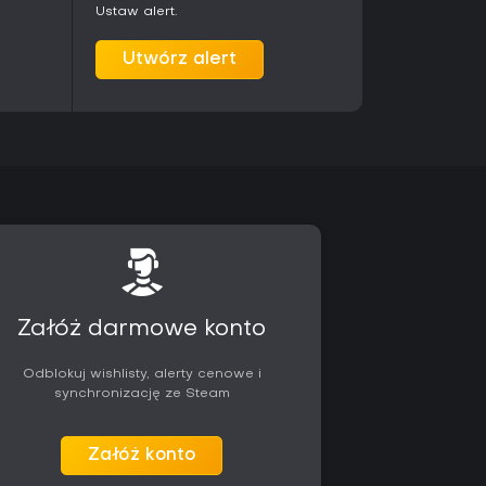
czególnie przypadnie do gustu fanom łączącym
Ustaw alert.
ną walką. Po krótkim okresie przyzwyczajenia
dność Parallel Quests oraz opcji versus
Utwórz alert
ą poza długość kampanii. Dzięki wsparciu w
abularnych i patchy balansujących aż do 2026
 Future Saga, gra utrzymuje aktywną bazę
iących walki w arenach i stopniowy rozwój,
ednego gracza oraz opcjonalną głębię w trybie
on Ball i budowania własnej postaci znajdą tu
nowi gracze mogą zacząć od podstawowej
tki.
Załóż darmowe konto
Odblokuj wishlisty, alerty cenowe i
synchronizację ze Steam
Załóż konto