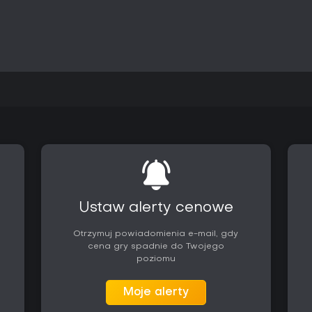
czasu i rozwoju postaci, co sz
fabularne misje z personalizowa
walki są responsywne, a różnoro
zapewnia rozrywkę wykraczając
postaci kolejnych rozdziałów f
roku, w tym planowanego finału
graczy. Sprawdzi się u osób lub
oferując solidną warstwę dla j
multiplayer. Miłośnicy lore Drag
wiele powodów do powrotu, a 
wersji przed sięgnięciem po doda
Ustaw alerty cenowe
Otrzymuj powiadomienia e-mail, gdy
cena gry spadnie do Twojego
poziomu
Moje alerty