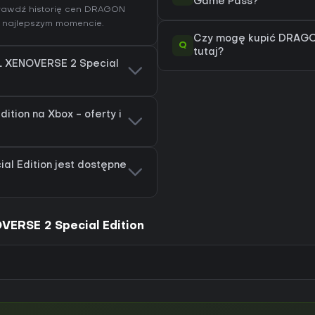
Game Pass?
prawdź
historię cen DRAGON
w najlepszym momencie.
Czy mogę kupić DRAGO
Q
tutaj?
L XENOVERSE 2 Special
tion na Xbox - oferty i
l Edition jest dostępne
ERSE 2 Special Edition