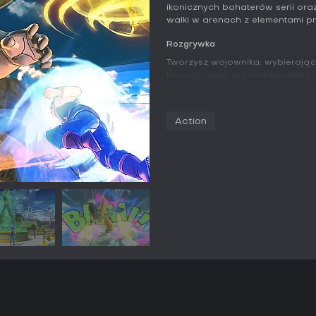
ikonicznych bohaterów serii ora
walki w arenach z elementami pro
Rozgrywka
Tworzysz wojownika, wybierając 
Namekijczyka, przedstawiciela r
treningi u mentorów z obsady D
techniki i umiejętności. Walki o
zarządzasz wytrzymałością pod
Action
ataków super i ultimate. Podst
statystyk - zdrowia, ataku, ki, w
długoterminowy styl gry. Eksplor
zdobyciu licencji możesz latać,
Ball oferują dodatkowe aktywnoś
Tryby gry
Kampania dla jednego gracza pr
zaburzone wydarzenia z sagi Dr
momentach. Parallel Quests to 
lub z maksymalnie dwoma towarz
cele zmieniają się przy każdej pr
3v3 przeciwko SI lub innym gra
Missions i walki rajdowe pozwala
ogromnymi przeciwnikami - zarówn