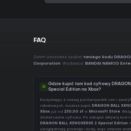
FAQ
Zanim zaczniesz szukać
taniego kodu DRAGON
Corporation
. Wydawca:
BANDAI NAMCO Enter
Gdzie kupić tani kod cyfrowy DRAGO
Q
Special Edition na Xbox?
Korzystając z naszej porównywarki cen i zwer
rabatowych, możesz kupić
DRAGON BALL XENOV
Xbox
już od
230,00 zł
w
Microsoft Store
. Wsz
dostarczane cyfrowo. Po zakupie aktywuj kod na
DRAGON BALL XENOVERSE 2 Special Edition
n
uwzględniają prowizje i kody, więc zawsze wi