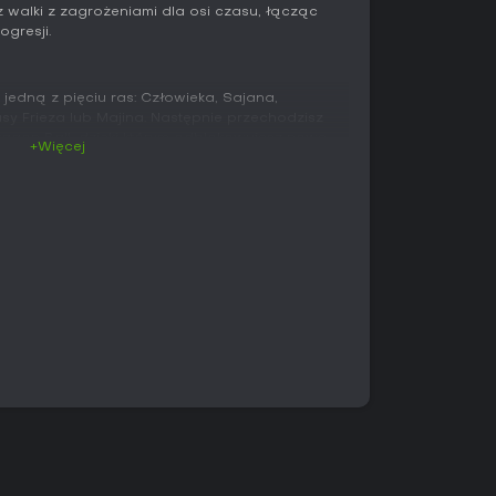
z walki z zagrożeniami dla osi czasu, łącząc
gresji.
jedną z pięciu ras: Człowieka, Sajana,
asy Frieza lub Majina. Następnie przechodzisz
ragon Ball, dzięki którym odblokowujesz nowe
+Więcej
dbywają się na trójwymiarowych arenach, gdzie
czas uników oraz energią ki do potężnych
awowe uderzenia łączysz w kombo, a rozwój
ytrzymałości i kategorii super - wpływa na
acja skupia się na Conton City, gdzie po
 a liczne lokacje inspirowane światem Dragon
ci.
owadzi przez historię, w której przywracasz
agon Ball poprzez interwencje w kluczowych
powtarzalne misje, które można wykonywać solo
yszami - dają doświadczenie i nagrody, a ich
óbie. Tryb versus obsługuje pojedynki 1v1, 2v2 i
czom, z opcjami wyrównującymi poziomy. Expert
ją grupom mierzyć się z silniejszymi lub
o offline z botami, jak i online z innymi.