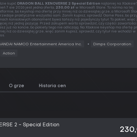
zie kupić
DRAGON BALL XENOVERSE 2 Special Edition
najtaniej na Xboksie
ień 7 sie 2026 jest jedna oferta,
230,00 zł
w Microsoft Store. To norma na tej
atformie, bo keyshop ma ofertę przy mniej niż co dziesiątej grze, a Microsoft Sto
rzedaje praktycznie wszystko sam. Zanim kupisz, sprawdź Game Pass, bo prz
nach konsolowych abonament bywa tańszy niż pojedynczy tytuł. To pakiet, więc
ęcej niż jedną pozycję. Przed zakupem warto sprawdzić, czy części zawartości
sz już na koncie, bo pakiety tego nie odliczają. Na Xboksie keyshop ma ofertę p
iej niż co dziesiątej grze, więc zanim kupisz, sprawdź, czy tytuł nie wchodzi
ss.
BANDAI NAMCO Entertainment America Inc.
Dimps Corporation
Action
O grze
Historia cen
E 2 - Special Edition
230,