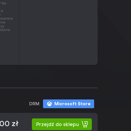
? Na
re
y
 zawiera
 nie
rzy
 w Game
DRM:
Microsoft Store
00 zł
Przejdź do sklepu