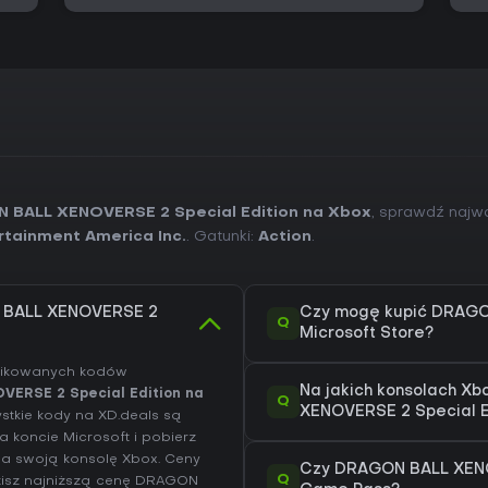
 BALL XENOVERSE 2 Special Edition na Xbox
, sprawdź najw
tainment America Inc.
. Gatunki:
Action
.
N BALL XENOVERSE 2
Czy mogę kupić DRAGO
Q
Microsoft Store?
yfikowanych kodów
Na jakich konsolach X
ERSE 2 Special Edition na
Q
XENOVERSE 2 Special E
ystkie kody na XD.deals są
 koncie Microsoft i pobierz
a swoją konsolę Xbox. Ceny
Czy DRAGON BALL XENOV
Q
dzisz najniższą cenę DRAGON