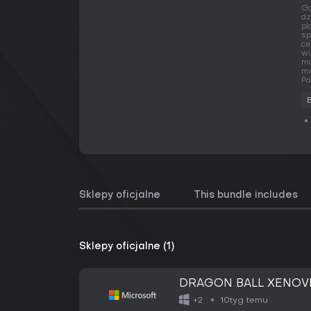
Gd
dz
pl
sp
ce
wi
ma
mn
Pa
Sklepy oficjalne
This bundle includes
Sklepy oficjalne (1)
DRAGON BALL XENOVERS
10tyg temu
+2