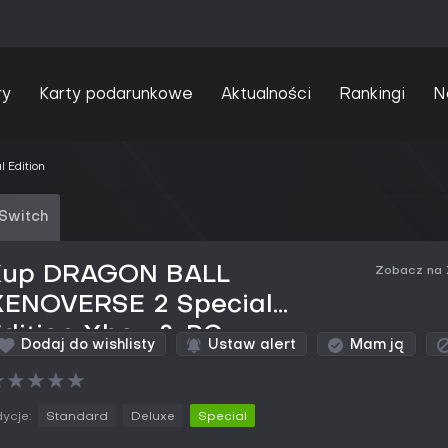
ry
Karty podarunkowe
Aktualności
Rankingi
N
Edition
 Switch
Kup DRAGON BALL
Zobacz na
XENOVERSE 2 Special
dition Xbox & PC
Dodaj do wishlisty
Ustaw alert
Mam ją
★
★
★
★
★
ycje:
Standard
Deluxe
Special