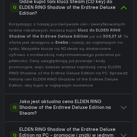
Gdzie kupić tani klucz Steam (CD key) do
Q
ELDEN RING Shadow of the Erdtree Deluxe
Edition?
Korzystając z naszej porównywarki cen i zweryfikowanych
kodów rabatowych, możesz kupić
klucz do ELDEN RING
Shadow of the Erdtree Deluxe Edition
już od
305,37 zł
. Ta
oferta jest dostępna w
Eneba
i należy do najtańszych na
rynku. Wszystkie klucze na XD.deals są dostarczane
cyfrowo z możliwością natychmiastowego pobrania po
płatności. Ceny uwzględniają już prowizje i kody
promocyjne, więc zawsze widzisz najniższą cenę ELDEN
RING Shadow of the Erdtree Deluxe Edition na
PC
. Sprawdź
historię cen ELDEN RING Shadow of the Erdtree Deluxe
Edition
, aby kupić w najlepszym momencie.
Jaka jest aktualna cena ELDEN RING
Q
Shadow of the Erdtree Deluxe Edition na
Steam?
ELDEN RING Shadow of the Erdtree Deluxe
Q
Edition na PC - promocje i zniżki w jednym