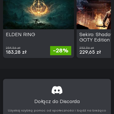
stromą krzywą trudności frustrującą nowicjuszy, ale dla
oddanych fanów to mocna rekomendacja na więcej tej
dopracowanej formuły. Stan na 2026 rok nie uległ większym
zmianom, czyniąc dodatek stabilnym wyborem dla
entuzjastów action RPG lubiących wysoką stawkę przygód.
ELDEN RING
Sekiro: Shadow
GOTY Edition
254,56 zł
252,36 zł
-28%
183,28 zł
229,65 zł
Dołącz do Discorda
Uzyskaj szybką pomoc od społeczności i bądź na bieżąco