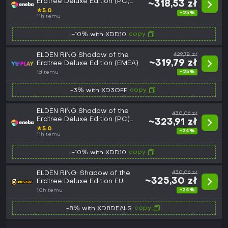
Erdtree Deluxe Edition (PC)
~318,53 zł
Pre-purchase Steam Key
★
5.0
-25%
EUROPE
11h temu
copy
-10% with XDD10
ELDEN RING Shadow of the
429,78 zł
~319,79 zł
Erdtree Deluxe Edition (EMEA)
-25%
1d temu
copy
-3% with XD3OFF
ELDEN RING Shadow of the
430,06 zł
Erdtree Deluxe Edition (PC)
~323,91 zł
Steam Key EMEA
★
5.0
-24%
11h temu
copy
-10% with XDD10
ELDEN RING: Shadow of the
430,06 zł
~325,30 zł
Erdtree Deluxe Edition EU
Steam CD Key
-24%
10h temu
copy
-8% with XD8DEALS