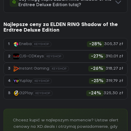
Q
Erdtree Deluxe Edition tutaj?
Najlepsze ceny za ELDEN RING Shadow of the
Erdtree Deluxe Edition
305,37 zł
1
Eneba
-28%
KEYSHOP
310,01 zł
2
CJS-CDKeys
-27%
KEYSHOP
318,27 zł
3
Instant Gaming
-26%
KEYSHOP
319,79 zł
4
Yuplay
-25%
KEYSHOP
325,30 zł
5
G2Play
-24%
KEYSHOP
Chcesz kupić w najlepszym momencie? Ustaw alert
cenowy na XD.deals i otrzymaj powiadomienie, gdy