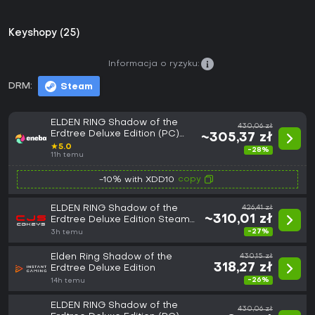
Keyshopy (25)
Informacja o ryzyku:
DRM:
Steam
ELDEN RING Shadow of the
430,06 zł
Erdtree Deluxe Edition (PC)
~305,37 zł
Steam Key EUROPE
★
5.0
-28%
11h temu
copy
-10% with XDD10
ELDEN RING Shadow of the
426,41 zł
~310,01 zł
Erdtree Deluxe Edition Steam
Key: ROW (GLOBAL)
-27%
3h temu
Elden Ring Shadow of the
430,15 zł
318,27 zł
Erdtree Deluxe Edition
-26%
14h temu
ELDEN RING Shadow of the
430,06 zł