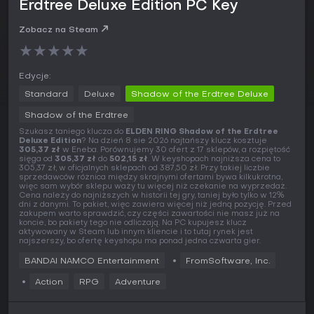
Erdtree Deluxe Edition PC Key
Zobacz na Steam
★
★
★
★
★
Edycje:
Standard
Deluxe
Shadow of the Erdtree Deluxe
Shadow of the Erdtree
Szukasz taniego klucza do
ELDEN RING Shadow of the Erdtree
Deluxe Edition
? Na dzień 8 sie 2026 najtańszy klucz kosztuje
305,37 zł
w Eneba. Porównujemy 30 ofert z 17 sklepów, a rozpiętość
sięga od
305,37 zł
do
502,15 zł
. W keyshopach najniższa cena to
305,37 zł, w oficjalnych sklepach od 387,50 zł. Przy takiej liczbie
sprzedawców różnica między skrajnymi ofertami bywa kilkukrotna,
więc sam wybór sklepu waży tu więcej niż czekanie na wyprzedaż.
Cena należy do najniższych w historii tej gry, taniej było tylko w 12%
dni z danymi. To pakiet, więc zawiera więcej niż jedną pozycję. Przed
zakupem warto sprawdzić, czy części zawartości nie masz już na
koncie, bo pakiety tego nie odliczają. Na PC kupujesz klucz
aktywowany w Steam lub innym kliencie i to tutaj rynek jest
najszerszy, bo ofertę keyshopu ma ponad jedna czwarta gier.
BANDAI NAMCO Entertainment
FromSoftware, Inc.
Action
RPG
Adventure