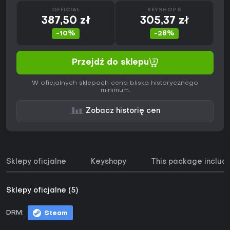
OFFICIAL
KEYSHOPS
387,50 zł
305,37 zł
-10%
-28%
Przejdź do sklepu
W oficjalnych sklepach cena bliska historycznego
minimum.
Zobacz historię cen
Sklepy oficjalne
Keyshopy
This package includ
Sklepy oficjalne (5)
DRM:
Steam