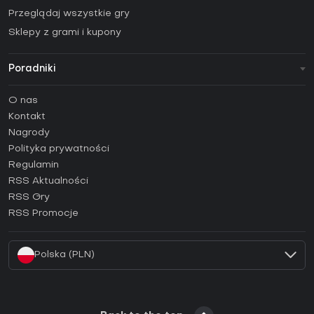
Przeglądaj wszystkie gry
Sklepy z grami i kupony
Poradniki
FAQ
O nas
Poradniki
Kontakt
Jak aktywować klucz Steam (CD Key)?
Nagrody
Jak aktywować klucz Epic Games (CD Key)?
Polityka prywatności
Regulamin
Jak aktywować klucz GOG (CD Key)?
RSS Aktualności
Jak aktywować klucz Ubisoft Connect (CD Key)?
RSS Gry
Jak aktywować klucz EA App (CD Key)?
RSS Promocje
Jak aktywować klucz Battle.net (CD Key)?
Polska (PLN)