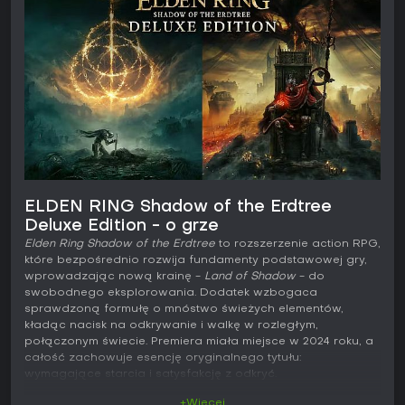
ELDEN RING Shadow of the Erdtree
Deluxe Edition - o grze
Elden Ring Shadow of the Erdtree
to rozszerzenie action RPG,
które bezpośrednio rozwija fundamenty podstawowej gry,
wprowadzając nową krainę -
Land of Shadow
- do
swobodnego eksplorowania. Dodatek wzbogaca
sprawdzoną formułę o mnóstwo świeżych elementów,
kładąc nacisk na odkrywanie i walkę w rozległym,
połączonym świecie. Premiera miała miejsce w 2024 roku, a
całość zachowuje esencję oryginalnego tytułu:
wymagające starcia i satysfakcję z odkryć.
+Więcej
Grywalność