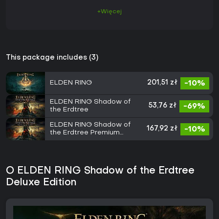
+Więcej
This package includes (3)
ELDEN RING
201,51 zł
-10%
ELDEN RING Shadow of
53,76 zł
-69%
the Erdtree
ELDEN RING Shadow of
167,92 zł
-10%
the Erdtree Premium
Bundle
O ELDEN RING Shadow of the Erdtree
Deluxe Edition