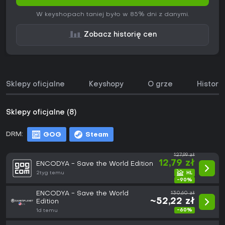
W keyshopach taniej było w 85% dni z danymi.
Zobacz historię cen
Sklepy oficjalne
Keyshopy
O grze
Histori
Sklepy oficjalne (8)
DRM:
GOG
Steam
127,99 zł
12,79 zł
ENCODYA - Save the World Edition
2tyg temu
-90%
ENCODYA - Save the World
130,60 zł
~52,22 zł
Edition
-60%
1d temu