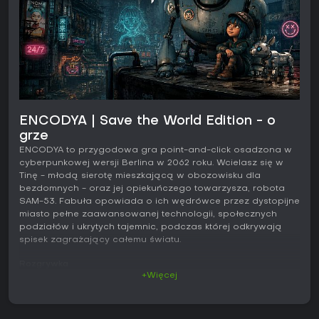
ENCODYA | Save the World Edition - o
grze
ENCODYA to przygodowa gra point-and-click osadzona w
cyberpunkowej wersji Berlina w 2062 roku. Wcielasz się w
Tinę - młodą sierotę mieszkającą w obozowisku dla
bezdomnych - oraz jej opiekuńczego towarzysza, robota
SAM-53. Fabuła opowiada o ich wędrówce przez dystopijne
miasto pełne zaawansowanej technologii, społecznych
podziałów i ukrytych tajemnic, podczas której odkrywają
spisek zagrażający całemu światu.
Rozgrywka
+Więcej
W ENCODYA eksplorujesz lokacje w perspektywie 2.5D,
przełączając się między Tiną a SAM-53, aby rozwiązywać
zagadki i posuwać fabułę do przodu. Każda postać ma