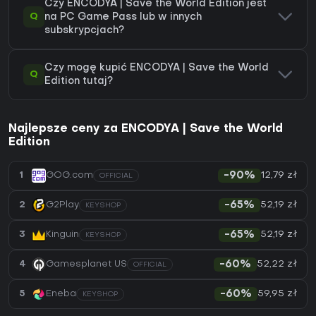
Czy ENCODYA | Save the World Edition jest
Q
na PC Game Pass lub w innych
subskrypcjach?
Czy mogę kupić ENCODYA | Save the World
Q
Edition tutaj?
Najlepsze ceny za ENCODYA | Save the World
Edition
12,79 zł
1
GOG.com
-90%
OFFICIAL
52,19 zł
2
G2Play
-65%
KEYSHOP
52,19 zł
3
Kinguin
-65%
KEYSHOP
52,22 zł
4
Gamesplanet US
-60%
OFFICIAL
59,95 zł
5
Eneba
-60%
KEYSHOP