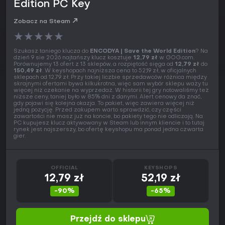
Edition PC Key
Zobacz na Steam
★
★
★
★
★
Szukasz taniego klucza do
ENCODYA | Save the World Edition
? Na
dzień 9 sie 2026 najtańszy klucz kosztuje
12,79 zł
w GOG.com.
Porównujemy 13 ofert z 13 sklepów, a rozpiętość sięga od
12,79 zł
do
150,49 zł
. W keyshopach najniższa cena to 52,19 zł, w oficjalnych
sklepach od 12,79 zł. Przy takiej liczbie sprzedawców różnica między
skrajnymi ofertami bywa kilkukrotna, więc sam wybór sklepu waży tu
więcej niż czekanie na wyprzedaż. W historii tej gry notowaliśmy też
niższe ceny, taniej było w 85% dni z danymi. Alert cenowy da znać,
gdy pojawi się kolejna okazja. To pakiet, więc zawiera więcej niż
jedną pozycję. Przed zakupem warto sprawdzić, czy części
zawartości nie masz już na koncie, bo pakiety tego nie odliczają. Na
PC kupujesz klucz aktywowany w Steam lub innym kliencie i to tutaj
rynek jest najszerszy, bo ofertę keyshopu ma ponad jedna czwarta
gier.
OFFICIAL
KEYSHOPS
12,79 zł
52,19 zł
-90%
-65%
Przejdź do sklepu