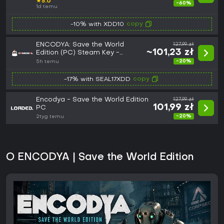
★
5.0
-60%
1d temu
copy
-10% with XDD10
ENCODYA: Save the World
127,99 zł
~101,23 zł
Edition (PC) Steam Key -
GLOBAL
-20%
5h temu
copy
-17% with SEAL17XDD
Encodya - Save the World Edition
127,99 zł
101,99 zł
PC
-20%
2tyg temu
O ENCODYA | Save the World Edition