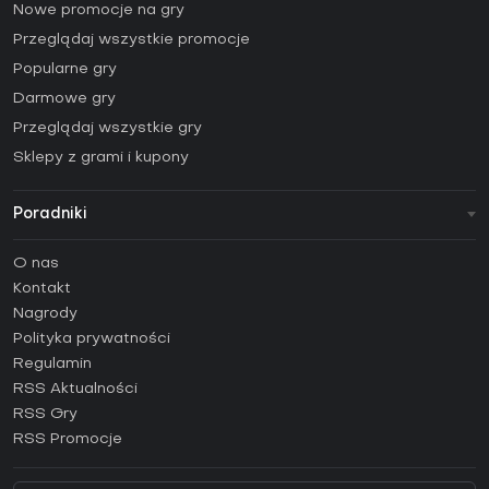
Nowe promocje na gry
Przeglądaj wszystkie promocje
Popularne gry
Darmowe gry
Przeglądaj wszystkie gry
Sklepy z grami i kupony
Poradniki
FAQ
O nas
Poradniki
Kontakt
Jak aktywować klucz Steam (CD Key)?
Nagrody
Jak aktywować klucz Epic Games (CD Key)?
Polityka prywatności
Regulamin
Jak aktywować klucz GOG (CD Key)?
RSS Aktualności
Jak aktywować klucz Ubisoft Connect (CD Key)?
RSS Gry
Jak aktywować klucz EA App (CD Key)?
RSS Promocje
Jak aktywować klucz Battle.net (CD Key)?