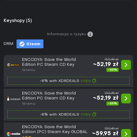
Keyshopy (5)
Informacja o ryzyku:
DRM:
Steam
ENCODYA: Save the World
150,49 zł
~52,19 zł
Edition PC Steam CD Key
-65%
1d temu
copy
-8% with XD8DEALS
ENCODYA: Save the World
150,49 zł
~52,19 zł
Edition PC Steam CD Key
-65%
1d temu
copy
-8% with XD8DEALS
ENCODYA: Save the World
150,49 zł
Edition (PC) Steam Key GLOBAL
~59,95 zł