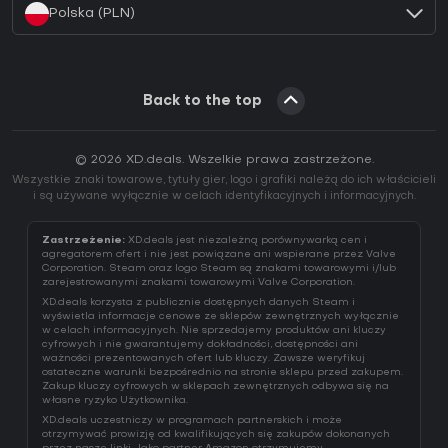
Polska (PLN)
Back to the top
© 2026 XD.deals. Wszelkie prawa zastrzeżone.
Wszystkie znaki towarowe, tytuły gier, logo i grafiki należą do ich właścicieli
i są używane wyłącznie w celach identyfikacyjnych i informacyjnych.
Zastrzeżenie:
XD.deals jest niezależną porównywarką cen i
agregatorem ofert i nie jest powiązane ani wspierane przez Valve
Corporation. Steam oraz logo Steam są znakami towarowymi i/lub
zarejestrowanymi znakami towarowymi Valve Corporation.
XD.deals korzysta z publicznie dostępnych danych Steam i
wyświetla informacje cenowe ze sklepów zewnętrznych wyłącznie
w celach informacyjnych. Nie sprzedajemy produktów ani kluczy
cyfrowych i nie gwarantujemy dokładności, dostępności ani
ważności prezentowanych ofert lub kluczy. Zawsze weryfikuj
ostateczne warunki bezpośrednio na stronie sklepu przed zakupem.
Zakup kluczy cyfrowych w sklepach zewnętrznych odbywa się na
własne ryzyko Użytkownika.
XD.deals uczestniczy w programach partnerskich i może
otrzymywać prowizję od kwalifikujących się zakupów dokonanych