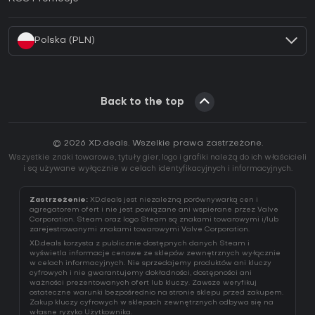
Jak aktywować klucz Battle.net (CD Key)?
Polska (PLN)
Back to the top
© 2026 XD.deals. Wszelkie prawa zastrzeżone.
Wszystkie znaki towarowe, tytuły gier, logo i grafiki należą do ich właścicieli
i są używane wyłącznie w celach identyfikacyjnych i informacyjnych.
Zastrzeżenie:
XD.deals jest niezależną porównywarką cen i
agregatorem ofert i nie jest powiązane ani wspierane przez Valve
Corporation. Steam oraz logo Steam są znakami towarowymi i/lub
zarejestrowanymi znakami towarowymi Valve Corporation.
XD.deals korzysta z publicznie dostępnych danych Steam i
wyświetla informacje cenowe ze sklepów zewnętrznych wyłącznie
w celach informacyjnych. Nie sprzedajemy produktów ani kluczy
cyfrowych i nie gwarantujemy dokładności, dostępności ani
ważności prezentowanych ofert lub kluczy. Zawsze weryfikuj
ostateczne warunki bezpośrednio na stronie sklepu przed zakupem.
Zakup kluczy cyfrowych w sklepach zewnętrznych odbywa się na
własne ryzyko Użytkownika.