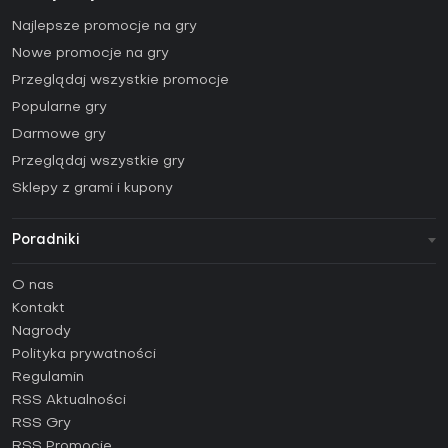
Najlepsze promocje na gry
Nowe promocje na gry
Przeglądaj wszystkie promocje
Popularne gry
Darmowe gry
Przeglądaj wszystkie gry
Sklepy z grami i kupony
Poradniki
FAQ
O nas
Poradniki
Kontakt
Jak aktywować klucz Steam (CD Key)?
Nagrody
Jak aktywować klucz Epic Games (CD Key)?
Polityka prywatności
Regulamin
Jak aktywować klucz GOG (CD Key)?
RSS Aktualności
Jak aktywować klucz Ubisoft Connect (CD Key)?
RSS Gry
Jak aktywować klucz EA App (CD Key)?
RSS Promocje