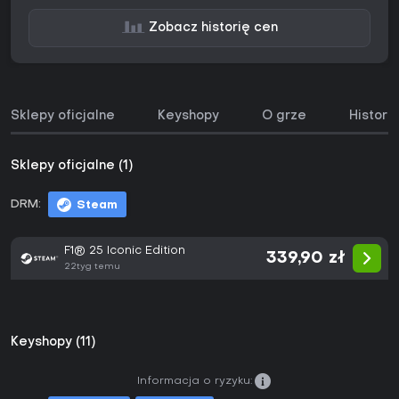
Zobacz historię cen
Sklepy oficjalne
Keyshopy
O grze
Histori
Sklepy oficjalne (1)
DRM:
Steam
F1® 25 Iconic Edition
339,90 zł
22tyg temu
Keyshopy (11)
Informacja o ryzyku: