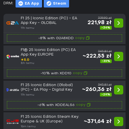
DRM:
EA App
Steam
F1 25 | Iconic Edition (PC) - EA
339,90 zł
221,98 zł
App Key - GLOBAL
-34%
11h temu
copy
-8% with G2A8XDD
F1® 25 Iconic Edition (PC) EA
343,81 zł
App Key EUROPE
~222,55 zł
★
5.0
-35%
8h temu
copy
-10% with XDD10
F1 25 Iconic Edition (Global)
343,81 zł
~260,36 zł
(PC) - EA Play - Digital Key
-24%
11h temu
copy
-6% with XDDEALS6
F1 25 Iconic Edition Steam Key:
~371,64 zł
Europe & UK (Europe)
16m temu