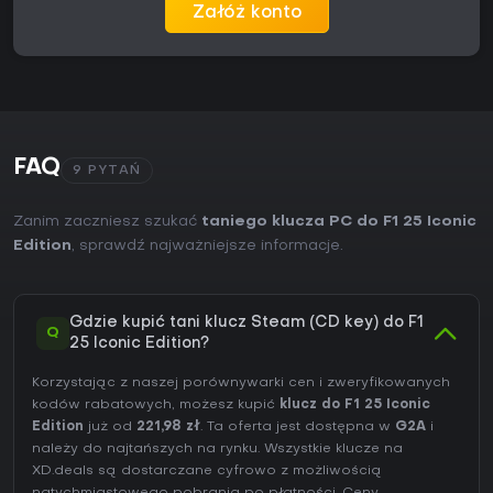
Załóż konto
FAQ
9 PYTAŃ
Zanim zaczniesz szukać
taniego klucza PC do F1 25 Iconic
Edition
, sprawdź najważniejsze informacje.
Gdzie kupić tani klucz Steam (CD key) do F1
Q
25 Iconic Edition?
Korzystając z naszej porównywarki cen i zweryfikowanych
kodów rabatowych, możesz kupić
klucz do F1 25 Iconic
Edition
już od
221,98 zł
. Ta oferta jest dostępna w
G2A
i
należy do najtańszych na rynku. Wszystkie klucze na
XD.deals są dostarczane cyfrowo z możliwością
natychmiastowego pobrania po płatności. Ceny