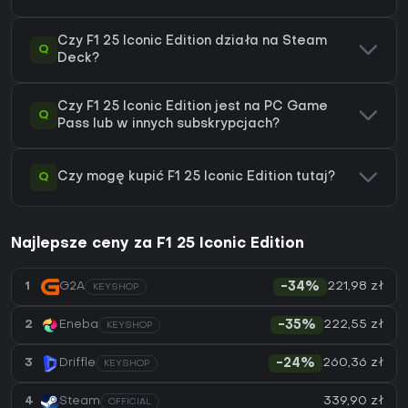
Czy F1 25 Iconic Edition działa na Steam
Q
Deck?
Czy F1 25 Iconic Edition jest na PC Game
Q
Pass lub w innych subskrypcjach?
Q
Czy mogę kupić F1 25 Iconic Edition tutaj?
Najlepsze ceny za F1 25 Iconic Edition
221,98 zł
1
G2A
-34%
KEYSHOP
222,55 zł
2
Eneba
-35%
KEYSHOP
260,36 zł
3
Driffle
-24%
KEYSHOP
339,90 zł
4
Steam
OFFICIAL