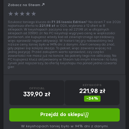
Zobacz na Steam
★
★
★
★
★
Szukasz taniego klucza do
F1 25 Iconic Edition
? Na dzień 7 sie 2026
najtańsza oferta to
221,98 zł
w G2A, wybrana z 12 ofert w 8
sklepach. W keyshopach zaczyna się od 221,98 zł, w oficjalnych
sklepach od 339,90 zł. Na PC keyshop wygrywa ceną w większości
porównań, ale kupujesz wtedy kod od zewnętrznego sprzedawcy,
więc sprawdź region aktywacji. W historii tej gry notowaliśmy też
niższe ceny, taniej było w 94% dni z danymi. Alert cenowy da znać,
gdy pojawi się kolejna okazja. To pakiet, więc zawiera więcej niż
jedną pozycję. Przed zakupem warto sprawdzić, czy części
zawartości nie masz już na koncie, bo pakiety tego nie odliczają. Na
PC kupujesz klucz aktywowany w Steam lub innym kliencie i to tutaj
rynek jest najszerszy, bo ofertę keyshopu ma ponad jedna czwarta
gier.
KEYSHOPS
OFFICIAL
221,98 zł
339,90 zł
-34%
Przejdź do sklepu
W keyshopach taniej było w 94% dni z danymi.