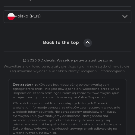
Jak aktywować klucz Battle.net (CD Key)?
Polska (PLN)
Back to the top
© 2026 XD.deals. Wszelkie prawa zastrzeżone.
Wszystkie znaki towarowe, tytuły gier, logo i grafiki należą do ich właścicieli
i są używane wyłącznie w celach identyfikacyjnych i informacyjnych.
Zastrzeżenie:
XD.deals jest niezależną porównywarką cen i
agregatorem ofert i nie jest powiązane ani wspierane przez Valve
Corporation. Steam oraz logo Steam są znakami towarowymi i/lub
zarejestrowanymi znakami towarowymi Valve Corporation.
XD.deals korzysta z publicznie dostępnych danych Steam i
wyświetla informacje cenowe ze sklepów zewnętrznych wyłącznie
w celach informacyjnych. Nie sprzedajemy produktów ani kluczy
cyfrowych i nie gwarantujemy dokładności, dostępności ani
ważności prezentowanych ofert lub kluczy. Zawsze weryfikuj
ostateczne warunki bezpośrednio na stronie sklepu przed zakupem.
Zakup kluczy cyfrowych w sklepach zewnętrznych odbywa się na
własne ryzyko Użytkownika.