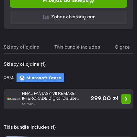
Przejdź do sklepu
Zobacz historię cen
Sklepy oficjalne
This bundle includes
O grze
Sklepy oficjalne (1)
DRM:
Microsoft Store
FINAL FANTASY VII REMAKE
299,00 zł
INTERGRADE Digital Deluxe
Edition
6d temu
This bundle includes (1)