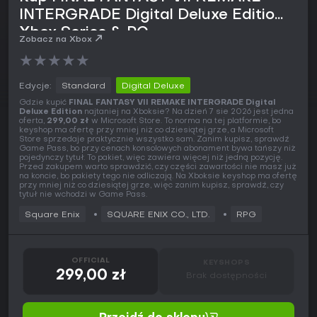
INTERGRADE Digital Deluxe Edition
Xbox Series & PC
Zobacz na Xbox
★
★
★
★
★
Edycje:
Standard
Digital Deluxe
Gdzie kupić
FINAL FANTASY VII REMAKE INTERGRADE Digital
Deluxe Edition
najtaniej na Xboksie? Na dzień 7 sie 2026 jest jedna
oferta,
299,00 zł
w Microsoft Store. To norma na tej platformie, bo
keyshop ma ofertę przy mniej niż co dziesiątej grze, a Microsoft
Store sprzedaje praktycznie wszystko sam. Zanim kupisz, sprawdź
Game Pass, bo przy cenach konsolowych abonament bywa tańszy niż
pojedynczy tytuł. To pakiet, więc zawiera więcej niż jedną pozycję.
Przed zakupem warto sprawdzić, czy części zawartości nie masz już
na koncie, bo pakiety tego nie odliczają. Na Xboksie keyshop ma ofertę
przy mniej niż co dziesiątej grze, więc zanim kupisz, sprawdź, czy
tytuł nie wchodzi w Game Pass.
Square Enix
SQUARE ENIX CO., LTD.
RPG
OFFICIAL
KEYSHOPS
299,00 zł
Brak dostępności