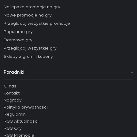
Najlepsze promocje na gry
Nowe promocje na gry
Przeglądaj wszystkie promocje
Popularne gry
Darmowe gry
Przeglądaj wszystkie gry
Sklepy z grami i kupony
Poradniki
FAQ
O nas
Poradniki
Kontakt
Jak aktywować klucz Steam (CD Key)?
Nagrody
Jak aktywować klucz Epic Games (CD Key)?
Polityka prywatności
Regulamin
Jak aktywować klucz GOG (CD Key)?
RSS Aktualności
Jak aktywować klucz Ubisoft Connect (CD Key)?
RSS Gry
Jak aktywować klucz EA App (CD Key)?
RSS Promocje