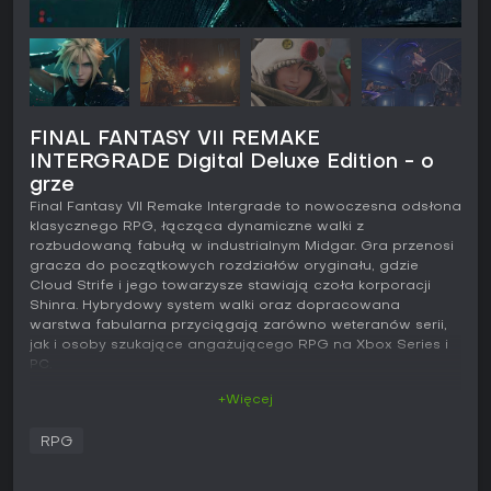
FINAL FANTASY VII REMAKE
INTERGRADE Digital Deluxe Edition - o
grze
Final Fantasy VII Remake Intergrade to nowoczesna odsłona
klasycznego RPG, łącząca dynamiczne walki z
rozbudowaną fabułą w industrialnym Midgar. Gra przenosi
gracza do początkowych rozdziałów oryginału, gdzie
Cloud Strife i jego towarzysze stawiają czoła korporacji
Shinra. Hybrydowy system walki oraz dopracowana
warstwa fabularna przyciągają zarówno weteranów serii,
jak i osoby szukające angażującego RPG na Xbox Series i
PC.
+Więcej
Rozgrywka
Podstawą Final Fantasy VII Remake Intergrade jest
RPG
hybrydowy system walki, który łączy akcję w czasie
rzeczywistym z elementami strategicznymi. Gracz swobodnie
porusza postaciami, atakuje i unika ciosów, a wypełnianie