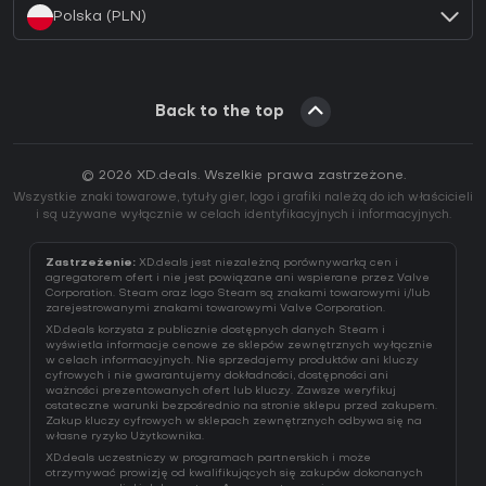
Polska (PLN)
Back to the top
© 2026 XD.deals. Wszelkie prawa zastrzeżone.
Wszystkie znaki towarowe, tytuły gier, logo i grafiki należą do ich właścicieli
i są używane wyłącznie w celach identyfikacyjnych i informacyjnych.
Zastrzeżenie:
XD.deals jest niezależną porównywarką cen i
agregatorem ofert i nie jest powiązane ani wspierane przez Valve
Corporation. Steam oraz logo Steam są znakami towarowymi i/lub
zarejestrowanymi znakami towarowymi Valve Corporation.
XD.deals korzysta z publicznie dostępnych danych Steam i
wyświetla informacje cenowe ze sklepów zewnętrznych wyłącznie
w celach informacyjnych. Nie sprzedajemy produktów ani kluczy
cyfrowych i nie gwarantujemy dokładności, dostępności ani
ważności prezentowanych ofert lub kluczy. Zawsze weryfikuj
ostateczne warunki bezpośrednio na stronie sklepu przed zakupem.
Zakup kluczy cyfrowych w sklepach zewnętrznych odbywa się na
własne ryzyko Użytkownika.
XD.deals uczestniczy w programach partnerskich i może
otrzymywać prowizję od kwalifikujących się zakupów dokonanych