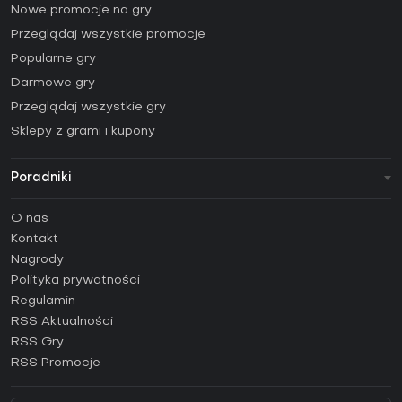
Nowe promocje na gry
Przeglądaj wszystkie promocje
Popularne gry
Darmowe gry
Przeglądaj wszystkie gry
Sklepy z grami i kupony
Poradniki
FAQ
O nas
Poradniki
Kontakt
Jak aktywować klucz Steam (CD Key)?
Nagrody
Jak aktywować klucz Epic Games (CD Key)?
Polityka prywatności
Regulamin
Jak aktywować klucz GOG (CD Key)?
RSS Aktualności
Jak aktywować klucz Ubisoft Connect (CD Key)?
RSS Gry
Jak aktywować klucz EA App (CD Key)?
RSS Promocje
Jak aktywować klucz Battle.net (CD Key)?