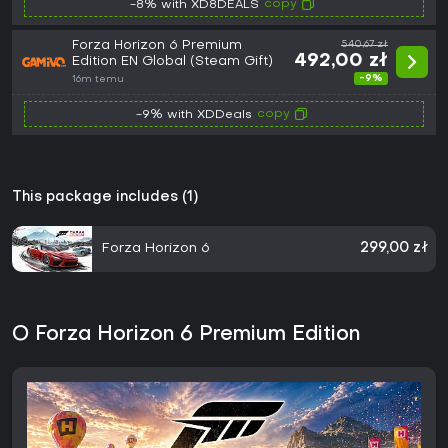
copy
-8% with XD8DEALS
Forza Horizon 6 Premium
540,67 zł
492,00 zł
Edition EN Global (Steam Gift)
-9%
16m temu
copy
-9% with XDDeals
This package includes (1)
Forza Horizon 6
299,00 zł
O Forza Horizon 6 Premium Edition