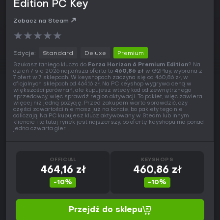
Edition PC Key
Zobacz na Steam
★
★
★
★
★
Edycje:
Standard
Deluxe
Premium
Szukasz taniego klucza do
Forza Horizon 6 Premium Edition
? Na
dzień 7 sie 2026 najtańsza oferta to
460,86 zł
w G2Play, wybrana z
7 ofert w 7 sklepach. W keyshopach zaczyna się od 460,86 zł, w
oficjalnych sklepach od 464,16 zł. Na PC keyshop wygrywa ceną w
większości porównań, ale kupujesz wtedy kod od zewnętrznego
sprzedawcy, więc sprawdź region aktywacji. To pakiet, więc zawiera
więcej niż jedną pozycję. Przed zakupem warto sprawdzić, czy
części zawartości nie masz już na koncie, bo pakiety tego nie
odliczają. Na PC kupujesz klucz aktywowany w Steam lub innym
kliencie i to tutaj rynek jest najszerszy, bo ofertę keyshopu ma ponad
jedna czwarta gier.
OFFICIAL
KEYSHOPS
464,16 zł
460,86 zł
-10%
-10%
Przejdź do sklepu