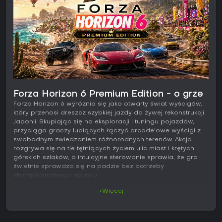
Forza Horizon 6 Premium Edition - o grze
Forza Horizon 6 wyróżnia się jako otwarty świat wyścigów,
który przenosi dreszcz szybkiej jazdy do żywej rekonstrukcji
Japonii. Skupiając się na eksploracji i tuningu pojazdów,
przyciąga graczy lubiących łączyć arcade'owe wyścigi z
swobodnym zwiedzaniem różnorodnych terenów. Akcja
rozgrywa się na tle tętniących życiem ulic miast i krętych
górskich szlaków, a intuicyjne sterowanie sprawia, że gra
świetnie sprawdza się na padzie bez potrzeby
skomplikowanego sprzętu.
+Więcej
Grywalność
Serce Forza Horizon 6 bije w jeździe szerokim wachlarzem
aut po rozległej mapie inspirowanej Japonią. Gracze