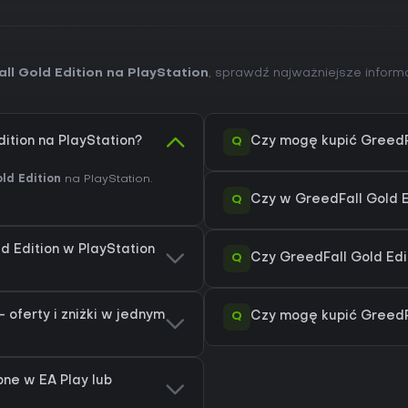
ll Gold Edition na PlayStation
, sprawdź najważniejsze informa
Q
ition na PlayStation?
Czy mogę kupić GreedFa
ld Edition
na PlayStation.
Q
Czy w GreedFall Gold E
d Edition w PlayStation
Q
Czy GreedFall Gold Edi
 oferty i zniżki w jednym
Q
Czy mogę kupić GreedFa
pne w EA Play lub