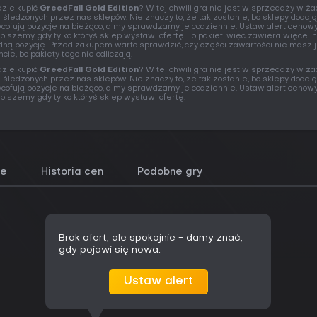
zie kupić
GreedFall Gold Edition
? W tej chwili gra nie jest w sprzedaży w ż
 śledzonych przez nas sklepów. Nie znaczy to, że tak zostanie, bo sklepy dodają
cofują pozycje na bieżąco, a my sprawdzamy je codziennie. Ustaw alert cenowy
piszemy, gdy tylko któryś sklep wystawi ofertę. To pakiet, więc zawiera więcej n
dną pozycję. Przed zakupem warto sprawdzić, czy części zawartości nie masz 
ncie, bo pakiety tego nie odliczają.
zie kupić
GreedFall Gold Edition
? W tej chwili gra nie jest w sprzedaży w ż
 śledzonych przez nas sklepów. Nie znaczy to, że tak zostanie, bo sklepy dodają
cofują pozycje na bieżąco, a my sprawdzamy je codziennie. Ustaw alert cenowy
piszemy, gdy tylko któryś sklep wystawi ofertę.
ze
Historia cen
Podobne gry
Brak ofert, ale spokojnie - damy znać,
gdy pojawi się nowa.
Ustaw alert