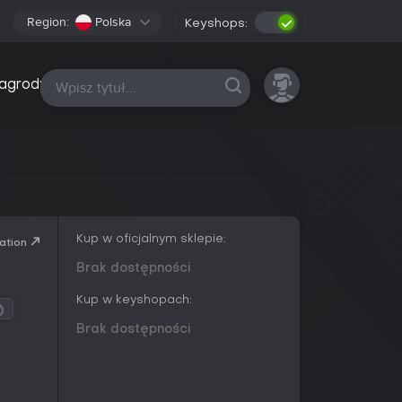
Region:
Polska
Keyshops:
Wszystkie platformy
agrody
Kup w oficjalnym sklepie:
ation
Brak dostępności
Kup w keyshopach:
Brak dostępności