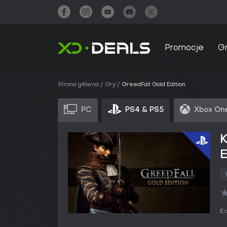
Promocje
G
Strona główna
Gry
GreedFall Gold Edition
PC
PS4 & PS5
Xbox One
K
E
Ed