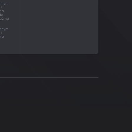
adnym
 i
, a
iż
już na
adnym
 i
, a