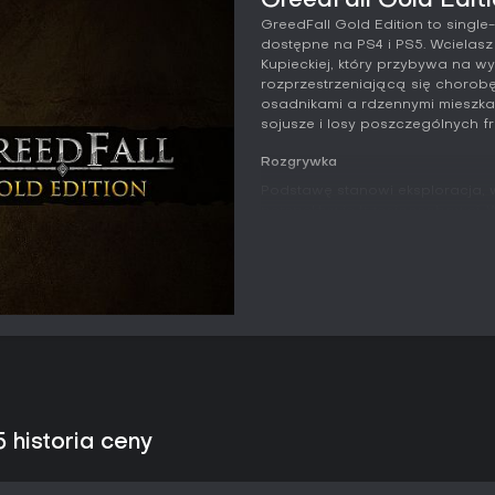
GreedFall Gold Editi
GreedFall Gold Edition to single
dostępne na PS4 i PS5. Wcielasz
Kupieckiej, który przybywa na w
rozprzestrzeniającą się chorobę
osadnikami a rdzennymi mieszk
sojusze i losy poszczególnych fra
Rozgrywka
Podstawę stanowi eksploracja, 
perspektywie trzecioosobowej. 
użyciem umiejętności - można un
specjalnych zdolności zależnyc
atrybuty i talenty, które wspieraj
wspierające, a system pozwala
rozwoju.
Zadania można rozwiązywać na 
na charyzmie i umiejętnościach 
przygotowanych przedmiotów, ta
towarzysze, którzy walczą u boku
zależne od decyzji. Systemy alc
 historia ceny
zamków czy wiedzy naukowej w
problemów poza walką.