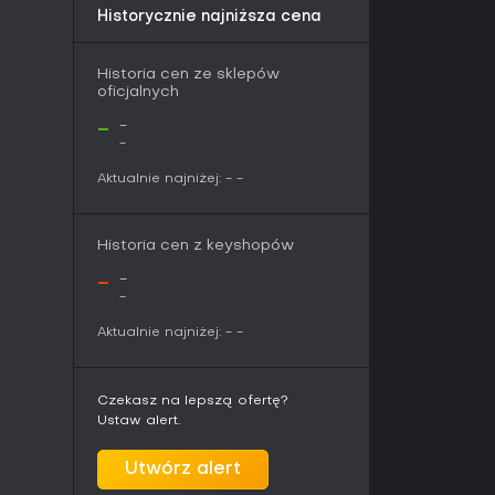
ulepszenia wydajności na PS5 - krótsze czasy
Historycznie najniższa cena
zapewniający płynniejszą liczbę klatek i
zięki temu podróżowanie między regionami
Historia cen ze sklepów
oficjalnych
-
-
cznie gra dla jednego gracza. Główna kampania
-
 Teer Fradee i uzupełnia ją zadania towarzyszy
z frakcjami. Tryb Odkrywania automatyzuje
Aktualnie najniżej:
-
-
iwiając skupienie się głównie na fabule.
e Conspiracy, który dodaje nowy fragment
Historia cen z keyshopów
 przeciwnikami i przedmiotami. Treści te
wiat, nie zmieniając jego single-playerowej
-
-
-
Aktualnie najniżej:
-
-
ych grup. Kongregacja Kupiecka to organizacja,
odę. Pozostałe to zakon Théléme, naukowa
Nauta oraz rdzenni mieszkańcy z własnymi
Czekasz na lepszą ofertę?
 tymi frakcjami decydują o dostępie do zasobów,
Ustaw alert.
owych konsekwencjach dla równowagi sił na
Utwórz alert