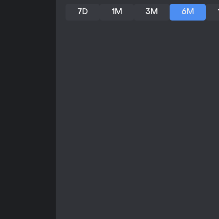
7D
1M
3M
6M