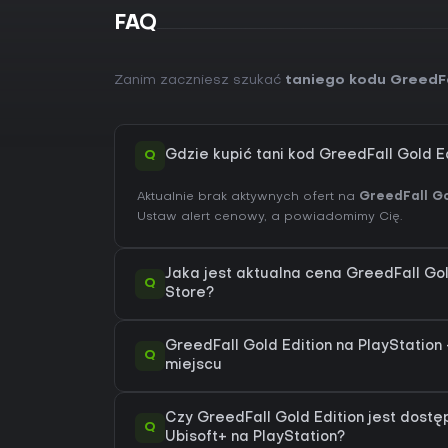
FAQ
Zanim zaczniesz szukać
taniego kodu GreedFa
Q
Gdzie kupić tani kod GreedFall Gold Ed
Aktualnie brak aktywnych ofert na
GreedFall Go
Ustaw alert cenowy, a powiadomimy Cię.
Jaka jest aktualna cena GreedFall Gol
Q
Store?
GreedFall Gold Edition na PlayStation -
Q
miejscu
Czy GreedFall Gold Edition jest dostę
Q
Ubisoft+ na PlayStation?