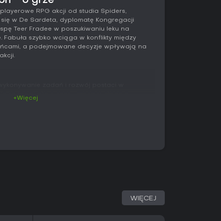
on - o grze
-playerowe RPG akcji od studia Spiders,
 się w De Sardeta, dyplomatę Kongregacji
yspę Teer Fradee w poszukiwaniu leku na
. Fabuła szybko wciąga w konflikty między
ańcami, a podejmowane decyzje wpływają na
kcji.
wykonywanie zadań i rozwój postaci w
Walka łączy akcję czasu rzeczywistego z
+Więcej
ikać ciosów, parować ataki i korzystać ze
h od wyposażenia. Postać rozwija się poprzez
ą różne style gry: walkę wręcz, strzelanie lub role
 na eksperymentowanie z wieloma ścieżkami
różne sposoby - siłą, negocjacjami opartymi
społecznych, skradaniem się lub przy użyciu
kich jak bomby i trucizny. Do drużyny dołączają
 gracza i mają własne, rozwijające się historie
hemii, wytwarzania ekwipunku, otwierania
WIĘCEJ
zbogacają przygotowania i rozwiązywanie