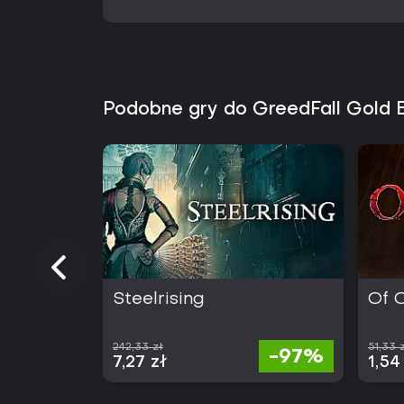
Podobne gry do GreedFall Gold E
Steelrising
Of 
242,33 zł
51,33 
-97%
7,27 zł
1,54