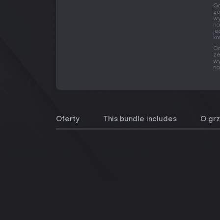
Gd
ze
wy
na
je
ko
Gd
ze
wy
na
Oferty
This bundle includes
O gr