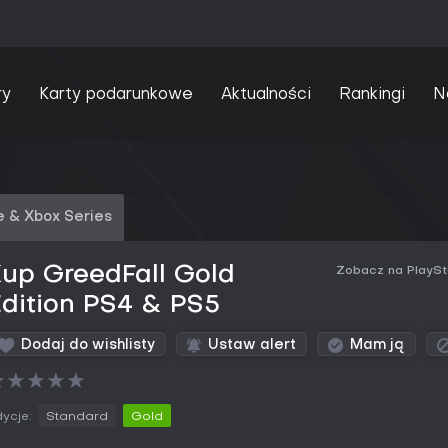
ry
Karty podarunkowe
Aktualności
Rankingi
N
 & Xbox Series
up GreedFall Gold
Zobacz na PlaySt
dition PS4 & PS5
Dodaj do wishlisty
Ustaw alert
Mam ją
★
★
★
★
★
ycje:
Standard
Gold