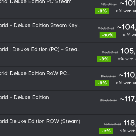
orld: Deluxe Edition PC Steam
~101
110,84 zł
-8%
-8% with 
orld - Deluxe Edition Steam Key
~104
116,00 zł
-10%
-10% wi
rld | Deluxe Edition (PC) - Steam
105
115,00 zł
-8%
-8% with
orld: Deluxe Edition RoW PC
~110
119,83 zł
-8%
-8% with 
rld - Deluxe Edition
~117
257,85 zł
orld Deluxe Edition ROW (Steam)
118
130,20 zł
-9%
-9% with