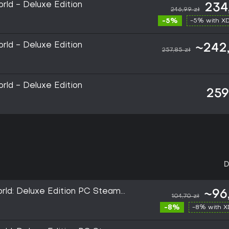
rld - Deluxe Edition
234
246,99 zł
-5%
-5% with 
rld - Deluxe Edition
~242,
257,85 zł
rld - Deluxe Edition
259
D
orld: Deluxe Edition PC Steam
~96
104,70 zł
-8%
-8% with 