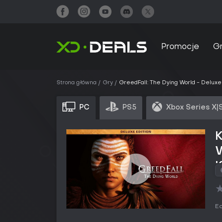
Promocje
G
Strona główna
Gry
GreedFall: The Dying World - Deluxe 
PC
PS5
Xbox Series X|
K
W
Ed