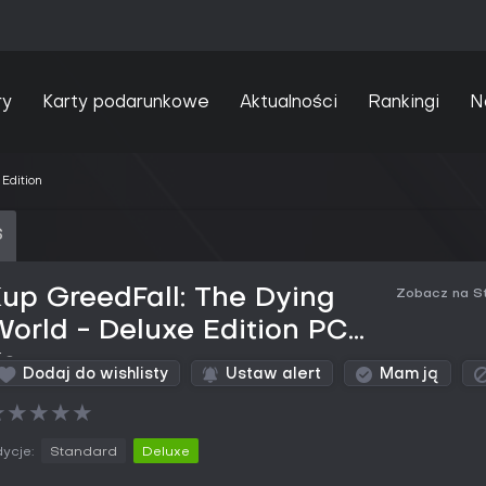
ry
Karty podarunkowe
Aktualności
Rankingi
N
Edition
S
up GreedFall: The Dying
Zobacz na S
orld - Deluxe Edition PC
Key
Dodaj do wishlisty
Ustaw alert
Mam ją
★
★
★
★
★
ycje:
Standard
Deluxe