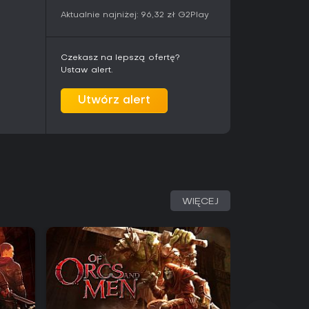
kończenia. Drzewka dialogowe i rozwiązania
Aktualnie najniżej:
96,32 zł
G2Play
w gracza w ramach ustrukturyzowanej
d, ruin i dzikich terenów. Relacje z
Czekasz na lepszą ofertę?
zez wspólne wydarzenia i osobiste historie
Ustaw alert.
. Gra stawia przede wszystkim na narrację
ełnej swobodzie otwartego świata.
Utwórz alert
zypadnie do gustu osobom szukającym
o gracza z elastycznym systemem walki. Profile
alają dostosować doświadczenie do preferencji
tegiczne planowanie. Recenzje chwalą przede
, wskazując jednocześnie na problemy
nice walki względem poprzedniej części.
WIĘCEJ
ną i opcje zarządzania drużyną mogą uznać
ą po wprowadzeniu poprawek na podstawie
oby oczekujące dopracowanej akcji lub
ą ograniczenia. Pełna premiera zaplanowana na
licznych aktualizacjach z wczesnego dostępu,
 podstawie sugestii graczy.