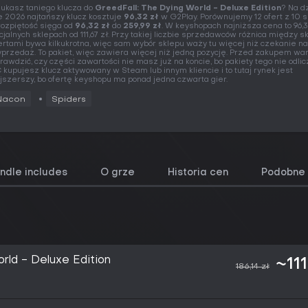
ukasz taniego klucza do
GreedFall: The Dying World - Deluxe Edition
? Na d
e 2026 najtańszy klucz kosztuje
96,32 zł
w G2Play. Porównujemy 12 ofert z 10 s
rozpiętość sięga od
96,32 zł
do
259,99 zł
. W keyshopach najniższa cena to 96,3
icjalnych sklepach od 111,67 zł. Przy takiej liczbie sprzedawców różnica między s
ertami bywa kilkukrotna, więc sam wybór sklepu waży tu więcej niż czekanie na
przedaż. To pakiet, więc zawiera więcej niż jedną pozycję. Przed zakupem war
rawdzić, czy części zawartości nie masz już na koncie, bo pakiety tego nie odlic
 kupujesz klucz aktywowany w Steam lub innym kliencie i to tutaj rynek jest
jszerszy, bo ofertę keyshopu ma ponad jedna czwarta gier.
Nacon
Spiders
undle includes
O grze
Historia cen
Podobne 
rld - Deluxe Edition
~111
186,14 zł