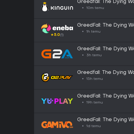
Greedfall: The Dying W
CD Key
10m temu
GreedFall: The Dying W
(PC) GLOBAL
1h temu
★
5.0
(1)
GreedFall: The Dying Wo
Key - GLOBAL
3h temu
Greedfall: The Dying W
Steam CD Key
15h temu
GreedFall: The Dying Wo
19h temu
GreedFall: The Dying W
1d temu