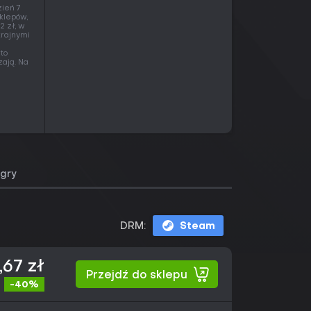
zień 7
klepów,
2 zł, w
krajnymi
to
zają. Na
gry
DRM:
Steam
,67 zł
Przejdź do sklepu
-40%