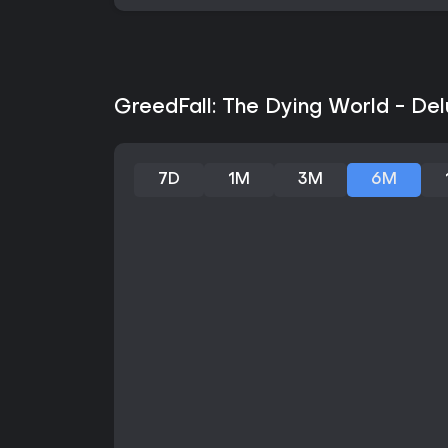
GreedFall: The Dying World - Del
7D
1M
3M
6M