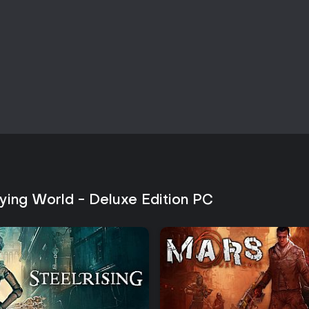
wpływające na sojusze oraz za
zadań podkreślają rolę wyboró
opowieści.
Eksploracja nagradza badanie osa
towarzyszami rozwijają się popr
powiązane z głównym konfliktem
opartą na wyborach, a nie na p
Czy warto zagrać?
GreedFall: The Dying World pr
narracyjnych RPG-ów dla jedneg
walki i poziomy trudności pozw
- od dynamicznej akcji po stra
wszystkim scenariusz i postacie
techniczne oraz zmiany w mecha
ying World - Deluxe Edition PC
Gracze ceniący głębię fabular
produkcję za satysfakcjonując
opinii z wczesnego dostępu. Os
elementów multiplayer napotkaj
marzec 2026 roku nastąpiła po 
które dopracowały mechaniki na