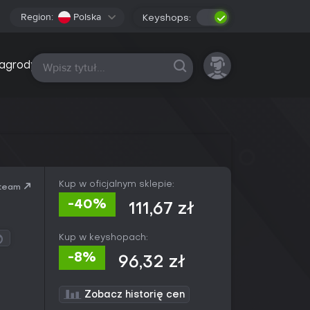
Region:
Polska
Keyshops:
Wszystkie platformy
agrody
Kup w oficjalnym sklepie:
team
-40%
111,67 zł
Kup w keyshopach:
-8%
96,32 zł
Zobacz historię cen