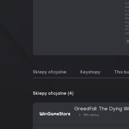
Sz
si
a 
of
of
wy
sp
PC
na
Sklepy oficjalne
Keyshopy
This b
Sklepy oficjalne (4)
GreedFall: The Dying Wo
19h temu