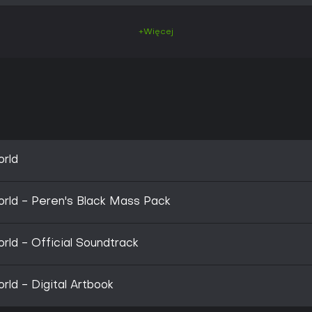
+Więcej
orld
orld - Peren's Black Mass Pack
rld - Official Soundtrack
rld - Digital Artbook