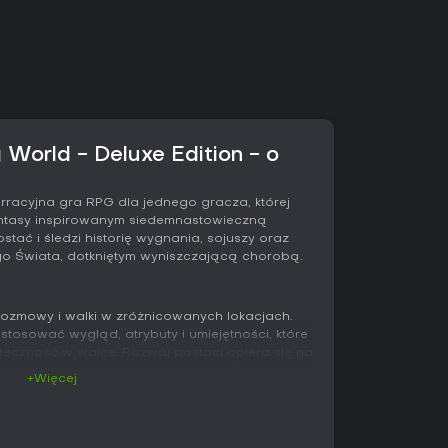
 World - Deluxe Edition - o
arracyjna gra RPG dla jednego gracza, której
antasy inspirowanym siedemnastowieczną
tać i śledzi historię wygnania, sojuszy oraz
ego Świata, dotkniętym wyniszczającą chorobą.
rozmowy i walki w zróżnicowanych lokacjach.
tosować wygląd, atrybuty i umiejętności, które
teczność w walce. Rozwój postaci opiera się na
aniu ekwipunkiem oraz systemie craftingu
+Więcej
wistym z możliwością taktycznej pauzy. Gracz
kontrolując pozycjonowanie, zdrowie i użycie