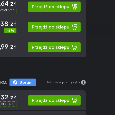
,64 zł
Przejdź do sklepu
XDDMUVE5
38 zł
Przejdź do sklepu
-5%
,99 zł
Przejdź do sklepu
Informacja o ryzyku:
RM:
Steam
,32 zł
Przejdź do sklepu
XD8DEALS