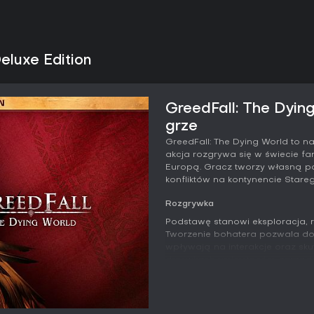
eluxe Edition
GreedFall: The Dying
grze
GreedFall: The Dying World to n
akcja rozgrywa się w świecie f
Europą. Gracz tworzy własną pos
konfliktów na kontynencie Star
Rozgrywka
Podstawę stanowi eksploracja, 
Tworzenie bohatera pozwala dos
wpływają na interakcje oraz sku
drzewkach umiejętności, zarządz
wspierającym różne style gry.
Walka toczy się w czasie rzeczy
wydaje polecenia towarzyszom, 