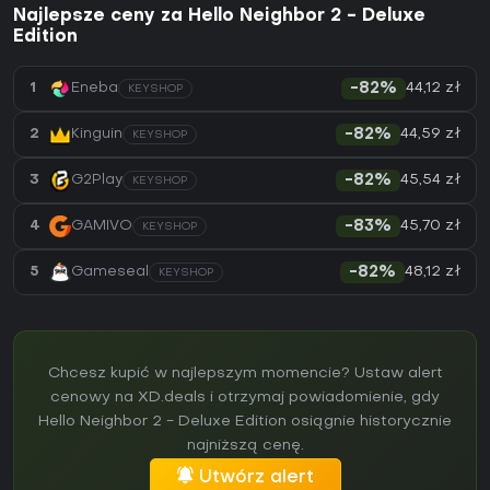
Najlepsze ceny za Hello Neighbor 2 - Deluxe
Edition
44,12 zł
1
Eneba
-82%
KEYSHOP
44,59 zł
2
Kinguin
-82%
KEYSHOP
45,54 zł
3
G2Play
-82%
KEYSHOP
45,70 zł
4
GAMIVO
-83%
KEYSHOP
48,12 zł
5
Gameseal
-82%
KEYSHOP
Chcesz kupić w najlepszym momencie? Ustaw alert
cenowy na XD.deals i otrzymaj powiadomienie, gdy
Hello Neighbor 2 - Deluxe Edition osiągnie historycznie
najniższą cenę.
Utwórz alert