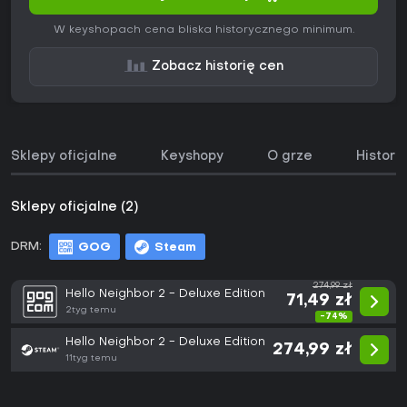
W keyshopach cena bliska historycznego minimum.
Zobacz historię cen
Sklepy oficjalne
Keyshopy
O grze
Histori
Sklepy oficjalne (2)
DRM:
GOG
Steam
274,99 zł
Hello Neighbor 2 - Deluxe Edition
71,49 zł
2tyg temu
-74%
Hello Neighbor 2 - Deluxe Edition
274,99 zł
11tyg temu