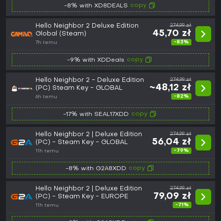
copy
-8% with XD8DEALS
Hello Neighbor 2 Deluxe Edition
274,99 zł
45,70 zł
Global (Steam)
-83%
7h temu
copy
-9% with XDDeals
Hello Neighbor 2 - Deluxe Edition
274,99 zł
~48,12 zł
(PC) Steam Key - GLOBAL
-82%
6h temu
copy
-17% with SEAL17XDD
Hello Neighbor 2 | Deluxe Edition
274,99 zł
56,04 zł
(PC) - Steam Key - GLOBAL
-79%
11h temu
copy
-8% with G2A8XDD
Hello Neighbor 2 | Deluxe Edition
274,99 zł
79,09 zł
(PC) - Steam Key - EUROPE
-71%
11h temu