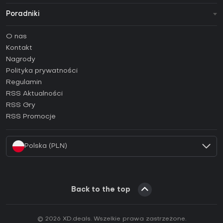
Poradniki
FAQ
O nas
Poradniki
Kontakt
Jak aktywować klucz Steam (CD Key)?
Nagrody
Jak aktywować klucz Epic Games (CD Key)?
Polityka prywatności
Regulamin
Jak aktywować klucz GOG (CD Key)?
RSS Aktualności
Jak aktywować klucz Ubisoft Connect (CD Key)?
RSS Gry
Jak aktywować klucz EA App (CD Key)?
RSS Promocje
Jak aktywować klucz Battle.net (CD Key)?
Polska (PLN)
Back to the top
© 2026 XD.deals. Wszelkie prawa zastrzeżone.