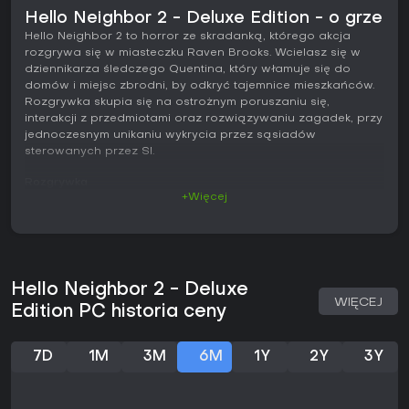
Hello Neighbor 2 - Deluxe Edition - o grze
Hello Neighbor 2 to horror ze skradanką, którego akcja
rozgrywa się w miasteczku Raven Brooks. Wcielasz się w
dziennikarza śledczego Quentina, który włamuje się do
domów i miejsc zbrodni, by odkryć tajemnice mieszkańców.
Rozgrywka skupia się na ostrożnym poruszaniu się,
interakcji z przedmiotami oraz rozwiązywaniu zagadek, przy
jednoczesnym unikaniu wykrycia przez sąsiadów
sterowanych przez SI.
Rozgrywka
+Więcej
Podstawą zabawy jest eksploracja dzielnicy pełnej domów.
Każde z nich kryje zagadki środowiskowe, do których
rozwiązania trzeba zbierać i łączyć przedmioty - klucze,
trybiki czy narzędzia. Skradanie się stanowi klucz do
przetrwania: gracz kuca, by pozostać w cieniu lub poza
Hello Neighbor 2 - Deluxe
zasięgiem wzroku mieszkańców. Sąsiedzi korzystają z sieci
WIĘCEJ
neuronowej, która analizuje styl gry i potrafi zmieniać
Edition PC historia ceny
zachowanie w trakcie sesji, chroniąc swoje sekrety.
Interakcja ze światem obejmuje otwieranie drzwi, obsługę
przełączników oraz badanie przedmiotów w poszukiwaniu
7D
1M
3M
6M
1Y
2Y
3Y
wskazówek.
Postęp prowadzi przez kolejne lokacje, z których każda ma