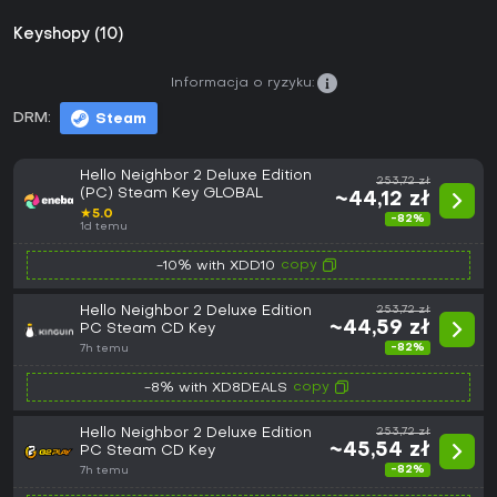
Keyshopy (10)
Informacja o ryzyku:
DRM:
Steam
Hello Neighbor 2 Deluxe Edition
253,72 zł
(PC) Steam Key GLOBAL
~44,12 zł
★
5.0
-82%
1d temu
copy
-10% with XDD10
Hello Neighbor 2 Deluxe Edition
253,72 zł
~44,59 zł
PC Steam CD Key
-82%
7h temu
copy
-8% with XD8DEALS
Hello Neighbor 2 Deluxe Edition
253,72 zł
~45,54 zł
PC Steam CD Key
-82%
7h temu