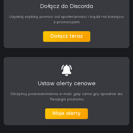
szukającym krótkiej, zamkniętej przygody grozy opartej na SI
Dołącz do Discorda
i zagadkach środowiskowych. Gracze oczekujący
dłuższych kampanii lub trybów wieloosobowych mogą
Uzyskaj szybką pomoc od społeczności i bądź na bieżąco
uznać zakres za ograniczony, natomiast miłośnicy klimatów
z promocjami
śledczych często chwalą mechaniki i atmosferę.
Dołącz teraz
Ustaw alerty cenowe
Otrzymuj powiadomienia e-mail, gdy cena gry spadnie do
Twojego poziomu
Moje alerty