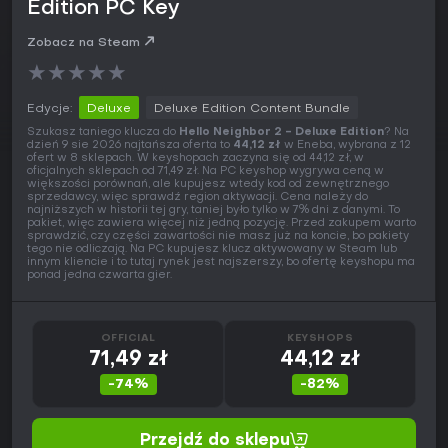
Edition PC Key
Zobacz na Steam
★
★
★
★
★
Edycje:
Deluxe
Deluxe Edition Content Bundle
Szukasz taniego klucza do
Hello Neighbor 2 - Deluxe Edition
? Na
dzień 9 sie 2026 najtańsza oferta to
44,12 zł
w Eneba, wybrana z 12
ofert w 8 sklepach. W keyshopach zaczyna się od 44,12 zł, w
oficjalnych sklepach od 71,49 zł. Na PC keyshop wygrywa ceną w
większości porównań, ale kupujesz wtedy kod od zewnętrznego
sprzedawcy, więc sprawdź region aktywacji. Cena należy do
najniższych w historii tej gry, taniej było tylko w 7% dni z danymi. To
pakiet, więc zawiera więcej niż jedną pozycję. Przed zakupem warto
sprawdzić, czy części zawartości nie masz już na koncie, bo pakiety
tego nie odliczają. Na PC kupujesz klucz aktywowany w Steam lub
innym kliencie i to tutaj rynek jest najszerszy, bo ofertę keyshopu ma
ponad jedna czwarta gier.
OFFICIAL
KEYSHOPS
71,49 zł
44,12 zł
-74%
-82%
Przejdź do sklepu