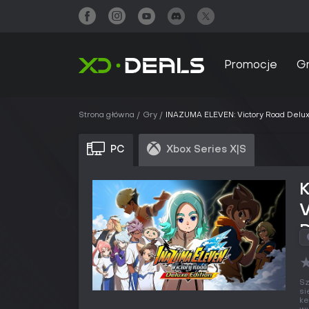
Promocje
G
Strona główna
Gry
INAZUMA ELEVEN: Victory Road Delux
PC
Xbox Series X|S
V
Sz
si
ke