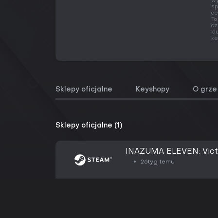
wy
sp
ce
To
cz
kl
ke
Sklepy oficjalne
Keyshopy
O grze
Sklepy oficjalne (1)
INAZUMA ELEVEN: Victo
26tyg temu