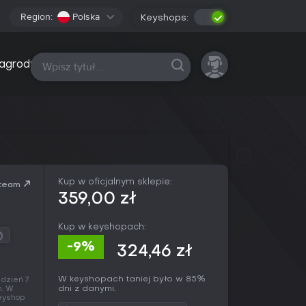
Region:
Polska
Keyshops:
Wszystkie platformy
agrody
Kup w oficjalnym sklepie:
team
359,00 zł
Kup w keyshopach:
-9%
324,46 zł
W keyshopach taniej było w 85%
 dzień 7
dni z danymi.
h. W
keyshop