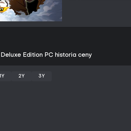
Mecze łączą bezpośrednie ster
strategicznymi. W trakcie mecz
pojedynków, takich jak wślizgi c
dotyczących kierunku i siły. Sp
sekwencje ładowania, co prowa
przebieg spotkania. Trening i 
atrybuty poprawiają się przez r
czynności. System kładzie naci
umiejętności, jak i na zbiorową
pozycjonowaniem i czasem użyci
eluxe Edition PC historia ceny
Postęp polega na rekrutowaniu 
poprzez kolejne mecze i aktywn
poruszanie się oraz budowanie
1Y
2Y
3Y
bramkowych. Cała pętla rozgrywk
drużynami, zdolnymi pokonywać t
Tryby gry
Tryb fabularny opowiada nową h
częściach. Bohater zapisuje się 
aż w końcu zakłada drużynę i s
mecze. Tryb zawiera eksplorację
skupioną na rozwoju zespołu.