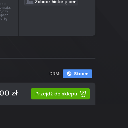
Zobacz historię cen
ższe
okazja.
, czy
pujesz
fertę
DRM:
Steam
,00 zł
Przejdź do sklepu