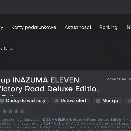
ry
Karty podarunkowe
Aktualności
Rankingi
N
e Edition
Kup INAZUMA ELEVEN:
Zobacz na S
ictory Road Deluxe Edition
PC Key
Dodaj do wishlisty
Ustaw alert
Mam ją
★
★
★
★
★
ukasz taniego klucza do
INAZUMA ELEVEN: Victory Road Deluxe Edition
? Na
e 2026 najtańsza oferta to
324,46 zł
w GAMIVO, wybrana z 7 ofert w 6 sklepac
yshopach zaczyna się od 324,46 zł, w oficjalnych sklepach od 359,00 zł. Na PC 