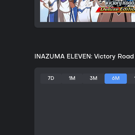
INAZUMA ELEVEN: Victory Road D
7D
1M
3M
6M