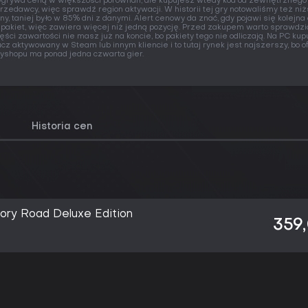
grywa ceną w większości porównań, ale kupujesz wtedy kod od zewnętrznego
rzedawcy, więc sprawdź region aktywacji. W historii tej gry notowaliśmy też ni
ny, taniej było w 85% dni z danymi. Alert cenowy da znać, gdy pojawi się kolejna 
 pakiet, więc zawiera więcej niż jedną pozycję. Przed zakupem warto sprawdzić
ęści zawartości nie masz już na koncie, bo pakiety tego nie odliczają. Na PC ku
ucz aktywowany w Steam lub innym kliencie i to tutaj rynek jest najszerszy, bo o
yshopu ma ponad jedna czwarta gier.
Historia cen
ry Road Deluxe Edition
359