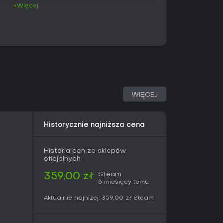
+Więcej
owanie zawodnikami z elementami
u akcja zatrzymuje się w kluczowych momentach
zy strzały, wymagając szybkich decyzji
ecjalne zagrania uruchamia się poprzez
dzi do efektownych animacji zmieniających
budowanie drużyny odbywają się poza meczami -
egularne granie i wykonywanie konkretnych
sk zarówno na indywidualne wykonanie
 taktykę, zmuszając do zarządzania kondycją,
a zdolności przez całe spotkanie.
WIĘCEJ
nowych członków i ulepszaniu istniejących
ości poboczne. Sterowanie umożliwia precyzyjne
Historycznie najniższa cena
 łańcuchów podań prowadzących do sytuacji
i nagradza regularne treningi silniejszymi
rudniejszych rywali w późniejszych etapach.
Historia cen ze sklepów
oficjalnych
Steam
istorię rozgrywającą się 25 lat po poprzednich
359,00 zł
6 miesięcy temu
do gimnazjum, szukając świata bez piłki nożnej,
tawia czoła wyzwaniom poprzez scouting i
Aktualnie najniżej:
359,00 zł
Steam
, interakcje z postaciami oraz główną kampanię