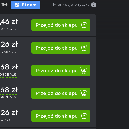
Informacja o ryzyku:
RM:
Steam
,46 zł
Przejdź do sklepu
 XDDeals
,26 zł
Przejdź do sklepu
 G2A8XDD
,68 zł
Przejdź do sklepu
XD8DEALS
,68 zł
Przejdź do sklepu
XD8DEALS
26 zł
Przejdź do sklepu
SEAL17XDD