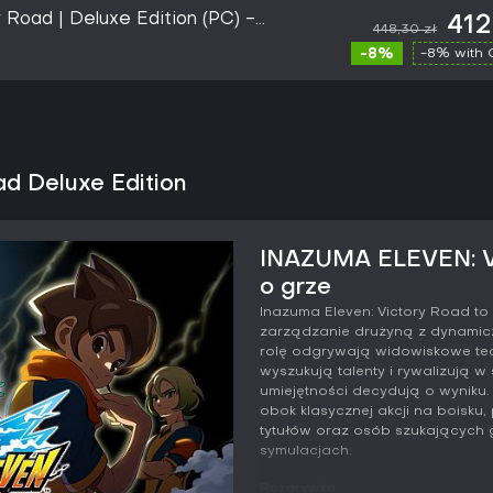
 Road | Deluxe Edition (PC) -
412
448,30 zł
-8%
-8% with
d Deluxe Edition
INAZUMA ELEVEN: Vi
o grze
Inazuma Eleven: Victory Road t
zarządzanie drużyną z dynamicz
rolę odgrywają widowiskowe tech
wyszukują talenty i rywalizują w
umiejętności decydują o wyniku.
obok klasycznej akcji na boisk
tytułów oraz osób szukających 
symulacjach.
Rozgrywka