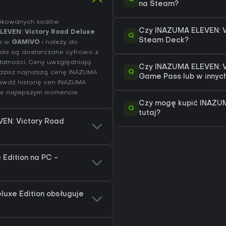
na Steam?
yfikowanych kodów
Czy INAZUMA ELEVEN: Vi
LEVEN: Victory Road Deluxe
Q
Steam Deck?
na w
GAMIVO
i należy do
eals są dostarczane cyfrowo z
atności. Ceny uwzględniają
Czy INAZUMA ELEVEN: Vi
Q
idzisz najniższą cenę INAZUMA
Game Pass lub w innyc
rawdź
historię cen INAZUMA
 w najlepszym momencie.
Czy mogę kupić INAZUM
Q
tutaj?
VEN: Victory Road
Edition na PC -
luxe Edition obsługuje