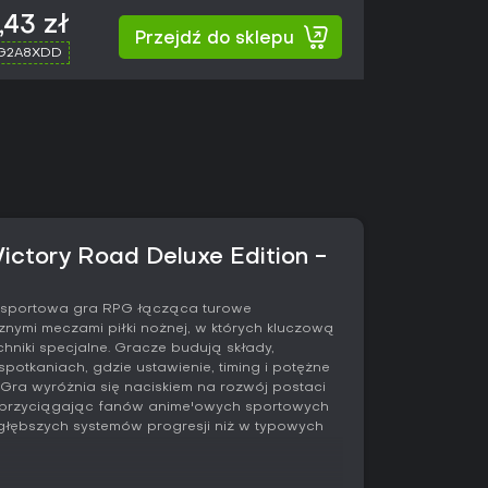
,43 zł
Przejdź do sklepu
 G2A8XDD
ctory Road Deluxe Edition -
o sportowa gra RPG łącząca turowe
nymi meczami piłki nożnej, w których kluczową
niki specjalne. Gracze budują składy,
 spotkaniach, gdzie ustawienie, timing i potężne
 Gra wyróżnia się naciskiem na rozwój postaci
u, przyciągając fanów anime'owych sportowych
głębszych systemów progresji niż w typowych