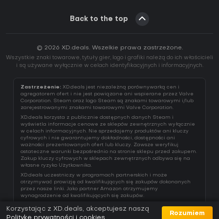
Back to the top
© 2026 XD.deals. Wszelkie prawa zastrzeżone.
Wszystkie znaki towarowe, tytuły gier, logo i grafiki należą do ich właścicieli
i są używane wyłącznie w celach identyfikacyjnych i informacyjnych.
Zastrzeżenie:
XD.deals jest niezależną porównywarką cen i
agregatorem ofert i nie jest powiązane ani wspierane przez Valve
Corporation. Steam oraz logo Steam są znakami towarowymi i/lub
zarejestrowanymi znakami towarowymi Valve Corporation.
XD.deals korzysta z publicznie dostępnych danych Steam i
wyświetla informacje cenowe ze sklepów zewnętrznych wyłącznie
w celach informacyjnych. Nie sprzedajemy produktów ani kluczy
cyfrowych i nie gwarantujemy dokładności, dostępności ani
ważności prezentowanych ofert lub kluczy. Zawsze weryfikuj
ostateczne warunki bezpośrednio na stronie sklepu przed zakupem.
Zakup kluczy cyfrowych w sklepach zewnętrznych odbywa się na
własne ryzyko Użytkownika.
XD.deals uczestniczy w programach partnerskich i może
otrzymywać prowizję od kwalifikujących się zakupów dokonanych
przez nasze linki. Jako partner Amazon otrzymujemy
wynagrodzenie od kwalifikujących się zakupów.
Korzystając z XD.deals, akceptujesz naszą
Rozumiem
Politykę prywatności i cookies
.