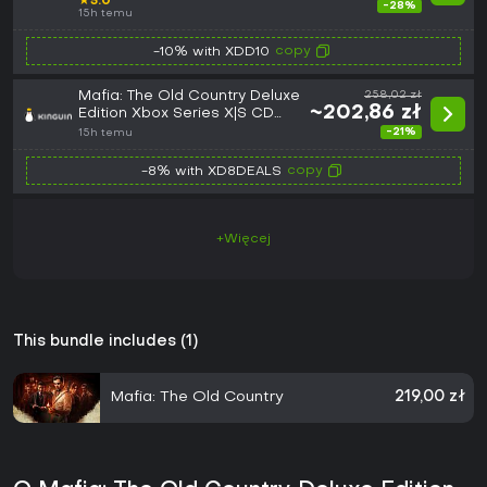
★
5.0
-28%
15h temu
copy
-10% with XDD10
Mafia: The Old Country Deluxe
258,02 zł
~202,86 zł
Edition Xbox Series X|S CD
Key
-21%
15h temu
copy
-8% with XD8DEALS
+Więcej
This bundle includes (1)
Mafia: The Old Country
219,00 zł