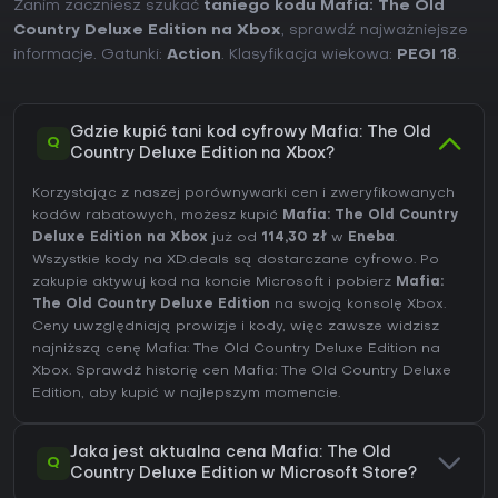
Zanim zaczniesz szukać
taniego kodu Mafia: The Old
Country Deluxe Edition na Xbox
, sprawdź najważniejsze
informacje. Gatunki:
Action
. Klasyfikacja wiekowa:
PEGI 18
.
Gdzie kupić tani kod cyfrowy Mafia: The Old
Q
Country Deluxe Edition na Xbox?
Korzystając z naszej porównywarki cen i zweryfikowanych
kodów rabatowych, możesz kupić
Mafia: The Old Country
Deluxe Edition na Xbox
już od
114,30 zł
w
Eneba
.
Wszystkie kody na XD.deals są dostarczane cyfrowo. Po
zakupie aktywuj kod na koncie Microsoft i pobierz
Mafia:
The Old Country Deluxe Edition
na swoją konsolę Xbox.
Ceny uwzględniają prowizje i kody, więc zawsze widzisz
najniższą cenę Mafia: The Old Country Deluxe Edition na
Xbox
. Sprawdź
historię cen Mafia: The Old Country Deluxe
Edition
, aby kupić w najlepszym momencie.
Jaka jest aktualna cena Mafia: The Old
Q
Country Deluxe Edition w Microsoft Store?