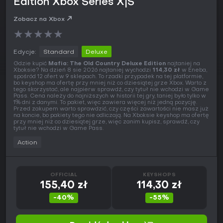
Edition Xbox Series X|S
Zobacz na Xbox
★
★
★
★
★
Edycje:
Standard
Deluxe
Gdzie kupić
Mafia: The Old Country Deluxe Edition
najtaniej na
Xboksie? Na dzień 8 sie 2026 najtaniej wychodzi
114,30 zł
w Eneba,
spośród 12 ofert w 9 sklepach. To rzadki przypadek na tej platformie,
bo keyshop ma ofertę przy mniej niż co dziesiątej grze Xbox. Warto z
tego skorzystać, ale najpierw sprawdź, czy tytuł nie wchodzi w Game
Pass. Cena należy do najniższych w historii tej gry, taniej było tylko w
1% dni z danymi. To pakiet, więc zawiera więcej niż jedną pozycję.
Przed zakupem warto sprawdzić, czy części zawartości nie masz już
na koncie, bo pakiety tego nie odliczają. Na Xboksie keyshop ma ofertę
przy mniej niż co dziesiątej grze, więc zanim kupisz, sprawdź, czy
tytuł nie wchodzi w Game Pass.
Action
OFFICIAL
KEYSHOPS
155,40 zł
114,30 zł
-40%
-55%