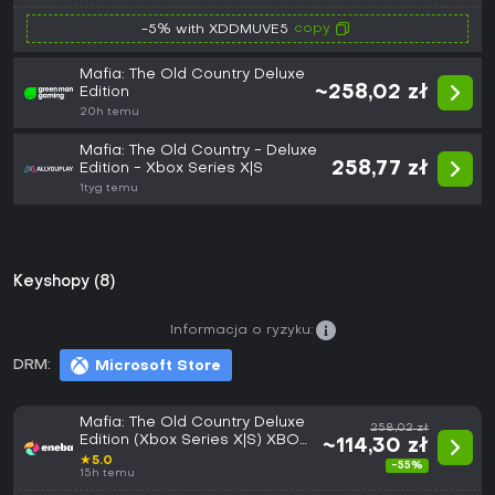
copy
-5% with XDDMUVE5
Mafia: The Old Country Deluxe
~258,02 zł
Edition
20h temu
Mafia: The Old Country - Deluxe
258,77 zł
Edition - Xbox Series X|S
1tyg temu
Keyshopy (8)
Informacja o ryzyku:
DRM:
Microsoft Store
Mafia: The Old Country Deluxe
258,02 zł
Edition (Xbox Series X|S) XBOX
~114,30 zł
LIVE Key EUROPE
★
5.0
-55%
15h temu