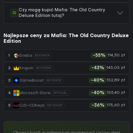
Czy mogę kupić Mafia: The Old Country
Q
Deluxe Edition tutaj?
Najlepsze ceny za Mafia: The Old Country Deluxe
Edition
114,30 zł
1
Eneba
-55%
KEYSHOP
145,05 zł
2
Kinguin
-43%
KEYSHOP
152,89 zł
3
GameBoost
-40%
KEYSHOP
155,40 zł
4
Microsoft Store
-40%
OFFICIAL
175,60 zł
5
CJS-CDKeys
-36%
KEYSHOP
Chcesz kupić w najlepszym momencie? Ustaw alert