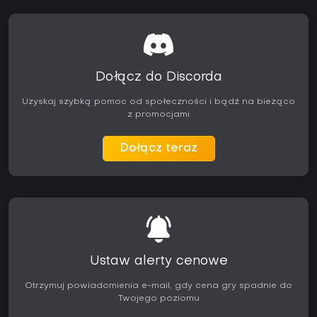
aktualizacje, w tym nadchodzący dodatek Man of Honor.
Najwięcej satysfakcji znajdą w niej fani klasycznych historii
kryminalnych i wiernie odwzorowanej broni z epoki.
Dołącz do Discorda
Uzyskaj szybką pomoc od społeczności i bądź na bieżąco
z promocjami
Dołącz teraz
Ustaw alerty cenowe
Otrzymuj powiadomienia e-mail, gdy cena gry spadnie do
Twojego poziomu