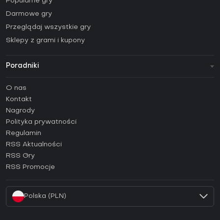
Popularne gry
Darmowe gry
Przeglądaj wszystkie gry
Sklepy z grami i kupony
Poradniki
FAQ
O nas
Poradniki
Kontakt
Jak aktywować klucz Steam (CD Key)?
Nagrody
Jak aktywować klucz Epic Games (CD Key)?
Polityka prywatności
Regulamin
Jak aktywować klucz GOG (CD Key)?
RSS Aktualności
Jak aktywować klucz Ubisoft Connect (CD Key)?
RSS Gry
Jak aktywować klucz EA App (CD Key)?
RSS Promocje
Jak aktywować klucz Battle.net (CD Key)?
Polska (PLN)