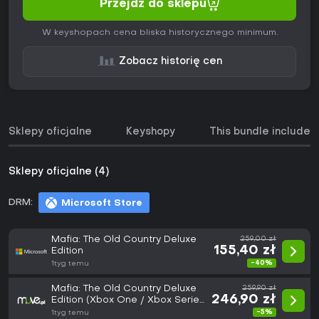
Przejdź do sklepu
W keyshopach cena bliska historycznego minimum.
Zobacz historię cen
Sklepy oficjalne
Keyshopy
This bundle includes
Sklepy oficjalne (4)
DRM:
Microsoft Store
Mafia: The Old Country Deluxe
259,00 zł
155,40 zł
Edition
-40%
1tyg temu
Mafia: The Old Country Deluxe
259,90 zł
246,90 zł
Edition (Xbox One / Xbox Series
X/S) (Global)
-5%
1tyg temu