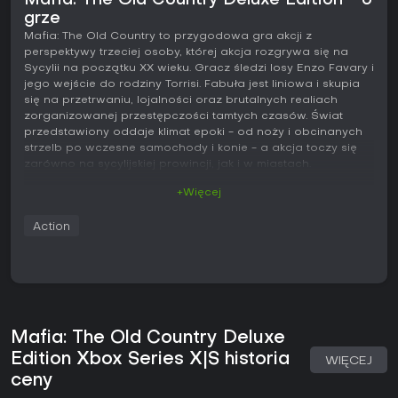
Mafia: The Old Country Deluxe Edition - o
grze
Mafia: The Old Country to przygodowa gra akcji z
perspektywy trzeciej osoby, której akcja rozgrywa się na
Sycylii na początku XX wieku. Gracz śledzi losy Enzo Favary i
jego wejście do rodziny Torrisi. Fabuła jest liniowa i skupia
się na przetrwaniu, lojalności oraz brutalnych realiach
zorganizowanej przestępczości tamtych czasów. Świat
przedstawiony oddaje klimat epoki - od noży i obcinanych
strzelb po wczesne samochody i konie - a akcja toczy się
zarówno na sycylijskiej prowincji, jak i w miastach.
+Więcej
Rozgrywka
Podstawę mechanik stanowi połączenie walki wręcz,
Action
strzelanin i elementów skradanki. Enzo może atakować
przeciwników nożem w bezpośrednim starciu lub
eliminować ich po cichu. W większych potyczkach kluczową
rolę odgrywa broń palna z początku XX wieku - pistolety,
karabiny i strzelby. Liczba dostępnych slotów na broń jest
ograniczona, dlatego często trzeba korzystać z ekwipunku
pokonanych wrogów.
Mafia: The Old Country Deluxe
Edition Xbox Series X|S historia
Przemieszczanie się urozmaicają przejażdżki konne po
WIĘCEJ
polach i ulicach oraz jazda zabytkowymi samochodami po
ceny
wiejskich drogach i brukowanych ulicach. Misje łączą te