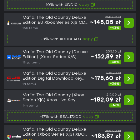
copy
-10% with XDD10
Mafia: The Old Country Deluxe
258,02 zł
~145,05 zł
Edition EU Xbox Series X|S CD
Key
-43%
15h temu
copy
-8% with XD8DEALS
Mafia: The Old Country (Deluxe
255,70 zł
~152,89 zł
Edition) (Xbox Series X/S)
-40%
17tyg temu
Mafia: The Old Country Deluxe
275,90 zł
~175,60 zł
Edition Digital Download Key
(Xbox Series X|S): Europe
-36%
1d temu
(Europe)
Mafia: The Old Country (Xbox
219,00 zł
~182,09 zł
Series X|S) Xbox Live Key -
GLOBAL
-16%
14h temu
copy
-17% with SEAL17XDD
Mafia: The Old Country Deluxe
258,02 zł
Edition (Xbox Series X|S) XBOX
~183,87 zł
LIVE Key GLOBAL