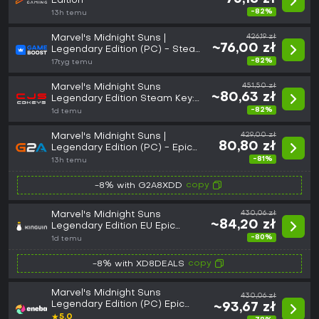
Edition
-82%
13h temu
Marvel's Midnight Suns |
426,19 zł
~76,00 zł
Legendary Edition (PC) - Steam
Key - GLOBAL
-82%
17tyg temu
Marvel's Midnight Suns
451,50 zł
~80,63 zł
Legendary Edition Steam Key:
Europe & UK (Europe)
-82%
1d temu
Marvel's Midnight Suns |
429,00 zł
80,80 zł
Legendary Edition (PC) - Epic
Games Key - EUROPE
-81%
13h temu
copy
-8% with G2A8XDD
Marvel's Midnight Suns
430,06 zł
~84,20 zł
Legendary Edition EU Epic
Games CD Key
-80%
1d temu
copy
-8% with XD8DEALS
Marvel's Midnight Suns
430,06 zł
Legendary Edition (PC) Epic
~93,67 zł
Games Key EUROPE
★
5.0