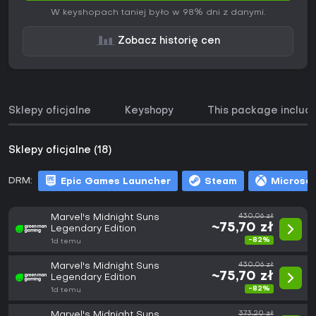
W keyshopach taniej było w 98% dni z danymi.
Zobacz historię cen
Sklepy oficjalne
Keyshopy
This package includ
Sklepy oficjalne (18)
DRM:
Epic Games Launcher
Steam
Microsof
Marvel's Midnight Suns
430,06 zł
~75,70 zł
Legendary Edition
-82%
1d temu
Marvel's Midnight Suns
430,06 zł
~75,70 zł
Legendary Edition
-82%
1d temu
Marvel's Midnight Suns
373,20 zł