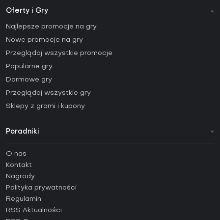
Oferty i Gry
Najlepsze promocje na gry
Nowe promocje na gry
Przeglądaj wszystkie promocje
Popularne gry
Darmowe gry
Przeglądaj wszystkie gry
Sklepy z grami i kupony
Poradniki
FAQ
O nas
Poradniki
Kontakt
Jak aktywować klucz Steam (CD Key)?
Nagrody
Jak aktywować klucz Epic Games (CD Key)?
Polityka prywatności
Regulamin
Jak aktywować klucz GOG (CD Key)?
RSS Aktualności
Jak aktywować klucz Ubisoft Connect (CD Key)?