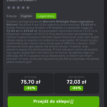
Zobacz na Steam
★
★
★
★
★
Edycje:
Digital+
Legendary
Szukasz taniego klucza do
Marvel's Midnight Suns Legendary
Edition
? Na dzień 9 sie 2026 najtańszy klucz kosztuje
72,03 zł
w
Eneba. Porównujemy 46 ofert z 19 sklepów, a rozpiętość sięga od
72,03 zł
do
476,53 zł
. W keyshopach najniższa cena to 72,03 zł, w
oficjalnych sklepach od 75,70 zł. Przy takiej liczbie sprzedawców
różnica między skrajnymi ofertami bywa kilkukrotna, więc sam wybór
sklepu waży tu więcej niż czekanie na wyprzedaż. W historii tej gry
notowaliśmy też niższe ceny, taniej było w 98% dni z danymi. Alert
cenowy da znać, gdy pojawi się kolejna okazja. To pakiet, więc
zawiera więcej niż jedną pozycję. Przed zakupem warto sprawdzić,
czy części zawartości nie masz już na koncie, bo pakiety tego nie
odliczają. Na PC kupujesz klucz aktywowany w Steam lub innym
kliencie i to tutaj rynek jest najszerszy, bo ofertę keyshopu ma ponad
jedna czwarta gier.
OFFICIAL
KEYSHOPS
75,70 zł
72,03 zł
-82%
-83%
Przejdź do sklepu