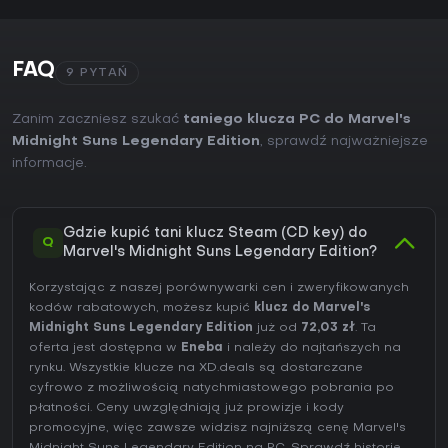
FAQ
9 PYTAŃ
Zanim zaczniesz szukać
taniego klucza PC do Marvel's
Midnight Suns Legendary Edition
, sprawdź najważniejsze
informacje.
Gdzie kupić tani klucz Steam (CD key) do
Q
Marvel's Midnight Suns Legendary Edition?
Korzystając z naszej porównywarki cen i zweryfikowanych
kodów rabatowych, możesz kupić
klucz do Marvel's
Midnight Suns Legendary Edition
już od
72,03 zł
. Ta
oferta jest dostępna w
Eneba
i należy do najtańszych na
rynku. Wszystkie klucze na XD.deals są dostarczane
cyfrowo z możliwością natychmiastowego pobrania po
płatności. Ceny uwzględniają już prowizje i kody
promocyjne, więc zawsze widzisz najniższą cenę Marvel's
Midnight Suns Legendary Edition na
PC
. Sprawdź
historię