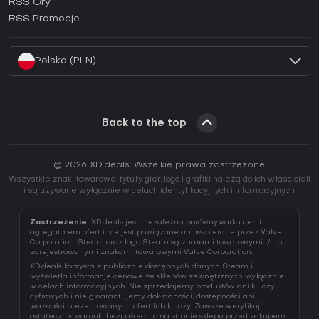
RSS Gry
Jak aktywować klucz EA App (CD Key)?
RSS Promocje
Jak aktywować klucz Battle.net (CD Key)?
Polska (PLN)
Back to the top
© 2026 XD.deals. Wszelkie prawa zastrzeżone.
Wszystkie znaki towarowe, tytuły gier, logo i grafiki należą do ich właścicieli
i są używane wyłącznie w celach identyfikacyjnych i informacyjnych.
Zastrzeżenie:
XD.deals jest niezależną porównywarką cen i
agregatorem ofert i nie jest powiązane ani wspierane przez Valve
Corporation. Steam oraz logo Steam są znakami towarowymi i/lub
zarejestrowanymi znakami towarowymi Valve Corporation.
XD.deals korzysta z publicznie dostępnych danych Steam i
wyświetla informacje cenowe ze sklepów zewnętrznych wyłącznie
w celach informacyjnych. Nie sprzedajemy produktów ani kluczy
cyfrowych i nie gwarantujemy dokładności, dostępności ani
ważności prezentowanych ofert lub kluczy. Zawsze weryfikuj
ostateczne warunki bezpośrednio na stronie sklepu przed zakupem.