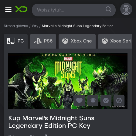
Wszystkie
Strona główna
Gry
Marvel's Midnight Suns Legendary Edition
PC
PS5
Xbox One
Xbox Serie
Kup Marvel's Midnight Suns
Legendary Edition PC Key