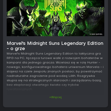
Marvel's Midnight Suns Legendary Edition
- o grze
Marvel's Midnight Suns Legendary Edition to taktyczna gra
RPG na PC, łącząca turowe walki z rozwojem bohaterów w
kampanii dla jednego gracza. Wcielasz się w rolę Hunter -
nowego, konfigurowalnego bohatera uniwersum Marvela - i
stajesz na czele zespołu znanych postaci, by powstrzymać
nadnaturalne zagrożenie pod wodzą Lilith. Rozgrywka
skupia się na strategicznych starciach i zarządzaniu bazą,
bez eksploracji otwartego świata czy trybów
rywalizacyjnych.
+Więcej
Rozgrywka
Walka stanowi główny element pętli rozgrywki. Każda misja
wysyła na planszę trzyosobowy oddział, walczący na