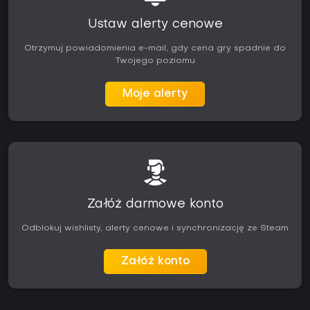
Legendary Edition zawiera całą zawartość dodatkową, w
tym nowych bohaterów i misje, tworząc kompletny pakiet dla
Ustaw alerty cenowe
nowych graczy.
Otrzymuj powiadomienia e-mail, gdy cena gry spadnie do
Każdy, kto szuka długiej, jednoosobowej taktycznej gry RPG
Twojego poziomu
z motywami superbohaterskimi i realnym wpływem wyborów
na rozwój, znajdzie tu sporo wartości. Tytuł skierowany jest
raczej do miłośników strategii niż osób oczekujących
Moje alerty
dynamicznej akcji czy elementów wieloosobowych. Aktualna
wersja jest stabilna i zawiera całość zaplanowanej
zawartości, umożliwiając pełne przejście bez potrzeby
korzystania z usług na żywo.
Załóż darmowe konto
Odblokuj wishlisty, alerty cenowe i synchronizację ze Steam
Załóż konto