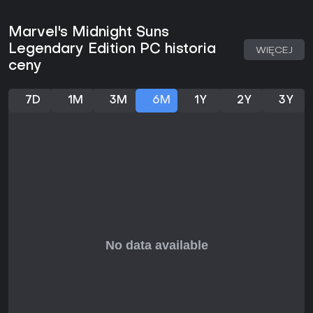
siatce. Gracz korzysta ze wspólnej puli kart z
umiejętnościami wybranych bohaterów. Karty zużywają
Marvel's Midnight Suns
punkty akcji i zasilają wskaźnik heroizmu, który odblokowuje
silniejsze działania w trakcie tury. Ustawienie na polu walki
Legendary Edition PC historia
WIĘCEJ
wpływa na efekty obszarowe i kontrataki, a interakcje ze
ceny
środowiskiem oraz synergie między postaciami dodają
głębi każdemu starciu. Pomiędzy misjami spędzasz czas w
siedzibie przy opactwie - poruszasz się w widoku
7D
1M
3M
6M
1Y
2Y
3Y
trzecioosobowym, prowadzisz badania, tworzysz nowe
karty i budujesz relacje z członkami zespołu. Więzi te
wpływają na dostępne umiejętności i gałęzie fabularne, nie
zmieniając jednak zasad samej walki.
Dostosowywanie talii odbywa się dzięki nagrodom i
prowadzonym badaniom. Bohaterowie zaczynają z
ustalonymi zestawami kart, które rozbudowują się w trakcie
kampanii, pozwalając dopasować wyposażenie do
różnych typów misji. Zarządzanie zasobami wymaga
równoważenia nagród z misji z potrzebą utrzymania kilku
gotowych do walki zespołów. System nagradza
eksperymentowanie z różnymi kombinacjami bohaterów i
synergiami kart przy kolejnych przebiegach tej samej
zawartości.
Tryby gry