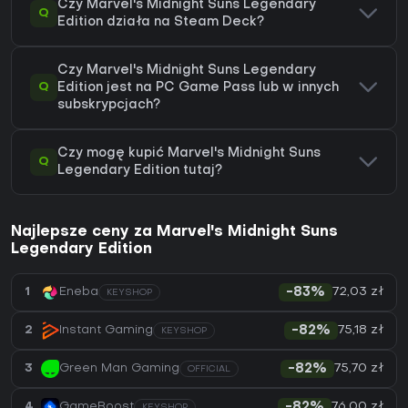
Czy Marvel's Midnight Suns Legendary
Q
Edition działa na Steam Deck?
Czy Marvel's Midnight Suns Legendary
Q
Edition jest na PC Game Pass lub w innych
subskrypcjach?
Czy mogę kupić Marvel's Midnight Suns
Q
Legendary Edition tutaj?
Najlepsze ceny za Marvel's Midnight Suns
Legendary Edition
72,03 zł
1
Eneba
-83%
KEYSHOP
75,18 zł
2
Instant Gaming
-82%
KEYSHOP
75,70 zł
3
Green Man Gaming
-82%
OFFICIAL
76,00 zł
4
GameBoost
-82%
KEYSHOP