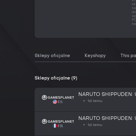
41
sk
na
da
sp
PC
na
Sklepy oficjalne
Keyshopy
This p
Sklepy oficjalne (9)
NARUTO SHIPPUDEN: Ul
1d temu
NARUTO SHIPPUDEN: Ul
1d temu