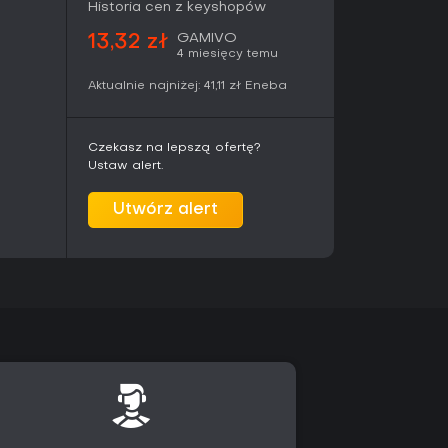
niwersum Naruto. Każdy z nich dysponuje
Historia cen z keyshopów
tym na charakterystycznych technikach i
uje się poprzez ukończenie historii - zyskuje
GAMIVO
13,32 zł
4 miesięcy temu
aci i kostiumów, a wielokrotne rozgrywki
e. Z każdą kolejną częścią rośnie liczba
Aktualnie najniżej:
41,11 zł
Eneba
ntagonistów i postaci drugoplanowych
hippuden. W trakcie starć można korzystać z
, przywołując sojuszników na krótki czas.
Czekasz na lepszą ofertę?
Ustaw alert.
owany system walki, który nagradza praktykę i
aci. Gracze cenią sobie możliwość przeżycia
Utwórz alert
tywnej, a nie tylko biernego oglądania, zwracając
h części. Kolekcja działa stabilnie na PC i
, jak i lokalne pojedynki. Stanowi wygodne
hcą mieć wczesne części serii Storm w jednym
udowanej społeczności online lub nowszych
ementy sieciowe za nieco przestarzałe,
o gracza pozostaje najmocniejszą stroną.
odczas sesji skupionych na fabule i walkach na