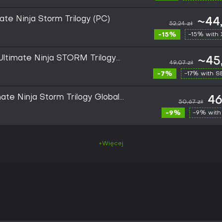
te Ninja Storm Trilogy (PC)
~44
52,24 zł
-15%
-15% with
timate Ninja STORM Trilogy
~45
49,07 zł
BAL
-7%
-17% with 
ate Ninja Storm Trilogy Global
46
50,67 zł
-9%
-9% with
+Więcej