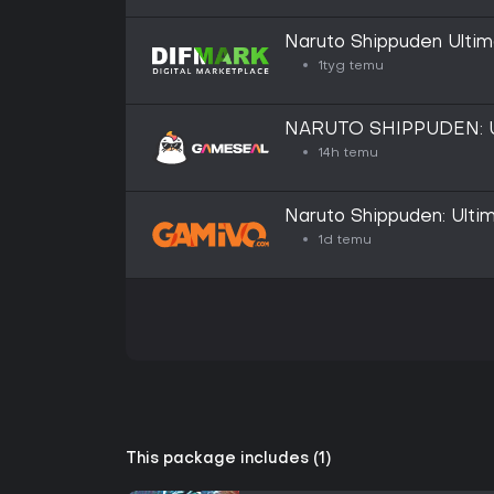
Naruto Shippuden Ultima
1tyg temu
NARUTO SHIPPUDEN: Ul
(PC) Steam Key - GLO
14h temu
Naruto Shippuden: Ultim
(Steam)
1d temu
This package includes (1)