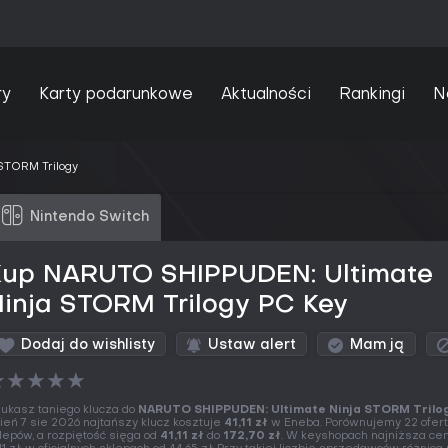
ry
Karty podarunkowe
Aktualności
Rankingi
N
STORM Trilogy
Nintendo Switch
Kup NARUTO SHIPPUDEN: Ultimate
inja STORM Trilogy PC Key
Dodaj do wishlisty
Ustaw alert
Mam ją
★
★
★
★
★
ukasz taniego klucza do
NARUTO SHIPPUDEN: Ultimate Ninja STORM Trilo
ień 7 sie 2026 najtańszy klucz kosztuje
41,11 zł
w Eneba. Porównujemy 22 ofert
lepów, a rozpiętość sięga od
41,11 zł
do
172,70 zł
. W keyshopach najniższa cen