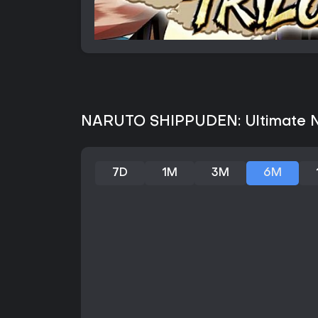
NARUTO SHIPPUDEN: Ultimate Nin
7D
1M
3M
6M