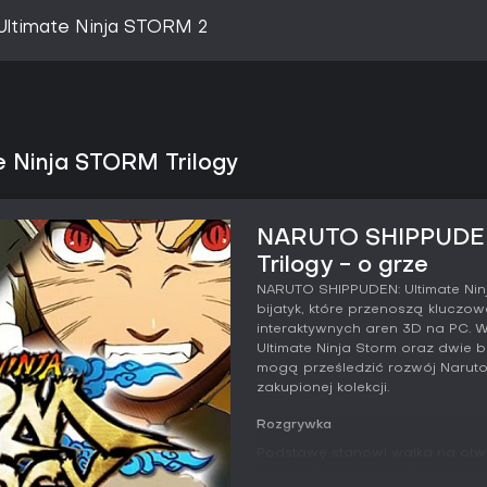
ltimate Ninja STORM 2
 Ninja STORM Trilogy
NARUTO SHIPPUDEN:
Trilogy - o grze
NARUTO SHIPPUDEN: Ultimate Ninja
bijatyk, które przenoszą kluczow
interaktywnych aren 3D na PC. 
Ultimate Ninja Storm oraz dwie 
mogą prześledzić rozwój Naruto
zakupionej kolekcji.
Rozgrywka
Podstawę stanowi walka na otwa
poruszają się swobodnie, łącząc 