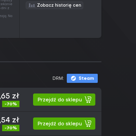
a między
czekanie
Zobacz historię cen
 dni z
zają. Na
DRM:
Steam
,65 zł
Przejdź do sklepu
-70%
,54 zł
Przejdź do sklepu
-70%