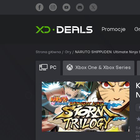
Promocje
G
Strona główna
Gry
NARUTO SHIPPUDEN: Ultimate Ninja 
PC
Xbox One & Xbox Series
N
Sz
dz
sk