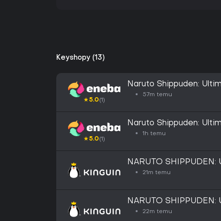
Keyshopy (13)
Naruto Shippuden: Ulti
GLOBAL
57m temu
★
5.0
(1)
Naruto Shippuden: Ultim
Steam Key EUROPE
1h temu
★
5.0
(1)
NARUTO SHIPPUDEN: Ul
Steam CD Key
21m temu
NARUTO SHIPPUDEN: Ul
Steam CD Key
22m temu