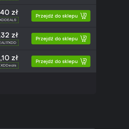
,40 zł
Przejdź do sklepu
 XDDEALS
,32 zł
Przejdź do sklepu
SEAL17XDD
,10 zł
Przejdź do sklepu
 XDDeals