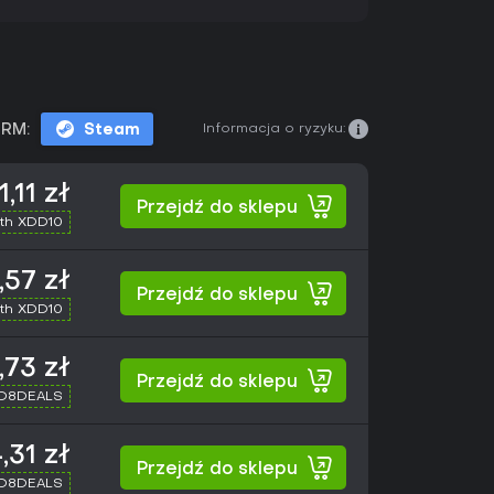
Informacja o ryzyku:
RM:
Steam
,11 zł
Przejdź do sklepu
th XDD10
,57 zł
Przejdź do sklepu
th XDD10
,73 zł
Przejdź do sklepu
XD8DEALS
,31 zł
Przejdź do sklepu
XD8DEALS