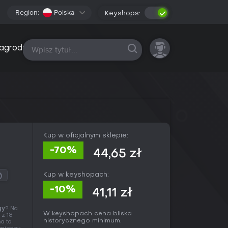
Region:
Polska
Keyshops:
Wszystkie platformy
agrody
Kup w oficjalnym sklepie:
-70%
44,65 zł
Kup w keyshopach:
-10%
41,11 zł
gy
? Na
W keyshopach cena bliska
 z 18
historycznego minimum.
a to