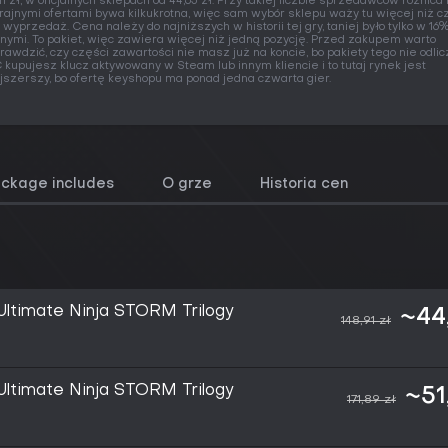
,11 zł, w oficjalnych sklepach od 44,65 zł. Przy takiej liczbie sprzedawców różnic
rajnymi ofertami bywa kilkukrotna, więc sam wybór sklepu waży tu więcej niż 
 wyprzedaż. Cena należy do najniższych w historii tej gry, taniej było tylko w 16%
nymi. To pakiet, więc zawiera więcej niż jedną pozycję. Przed zakupem warto
rawdzić, czy części zawartości nie masz już na koncie, bo pakiety tego nie odlic
 kupujesz klucz aktywowany w Steam lub innym kliencie i to tutaj rynek jest
jszerszy, bo ofertę keyshopu ma ponad jedna czwarta gier.
ackage includes
O grze
Historia cen
timate Ninja STORM Trilogy
~44
148,91 zł
timate Ninja STORM Trilogy
~51
171,89 zł