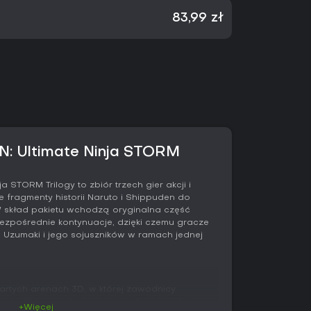
83,99 zł
 Ultimate Ninja STORM
 STORM Trilogy to zbiór trzech gier akcji i
e fragmenty historii Naruto i Shippuden do
W skład pakietu wchodzą oryginalna część
bezpośrednie kontynuacje, dzięki czemu gracze
 Uzumaki i jego sojuszników w ramach jednej
rtych arenach 3D, w której zawodnicy
zwykłe ciosy, techniki specjalne i potężne
+Więcej