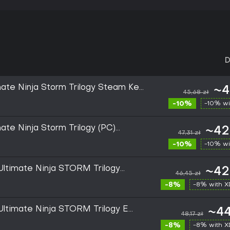
D
mate Ninja Storm Trilogy Steam Key
~41
45,68 zł
-10%
-10% wi
ate Ninja Storm Trilogy (PC)
~42
47,31 zł
-10%
-10% wi
timate Ninja STORM Trilogy
~42
46,45 zł
-8%
-8% with 
timate Ninja STORM Trilogy EU
~44
48,17 zł
-8%
-8% with 