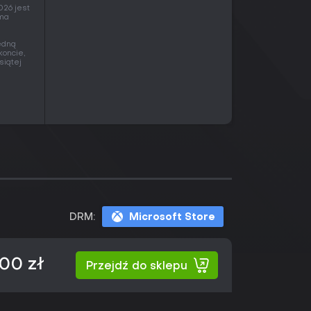
026 jest
 ma
edną
koncie,
siątej
DRM:
Microsoft Store
00 zł
Przejdź do sklepu