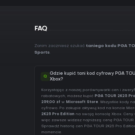
FAQ
Zanim zaczniesz szukać
taniego kodu PGA TO
Sports
.
Gdzie kupić tani kod cyfrowy PGA TOU
Q
Xbox?
Korzystając z naszej porównywarki cen i zwer
rabatowych, możesz kupić
PGA TOUR 2K25 Pro 
259,00 zł
w
Microsoft Store
. Wszystkie kody n
cyfrowo. Po zakupie aktywuj kod na koncie Micr
2K25 Pro Edition
na swoją konsolę Xbox. Ceny u
więc zawsze widzisz najniższą cenę PGA TOUR 
Sprawdź
historię cen PGA TOUR 2K25 Pro Editio
momencie.