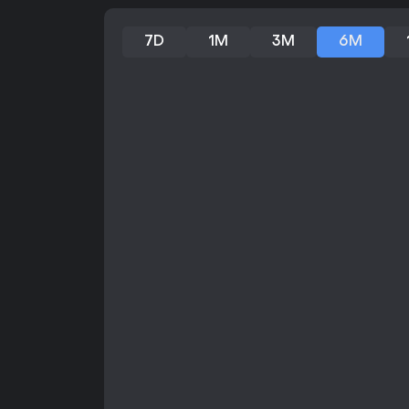
7D
1M
3M
6M