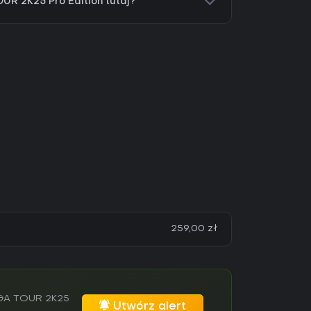
R 2K25 Pro Edition tutaj?
259,00 zł
 PGA TOUR 2K25
Utwórz alert