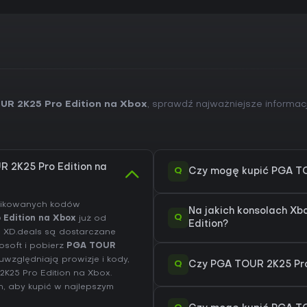
UR 2K25 Pro Edition na Xbox
, sprawdź najważniejsze informac
R 2K25 Pro Edition na
Q
Czy mogę kupić PGA TO
yfikowanych kodów
Na jakich konsolach X
Q
Edition na Xbox
już od
Edition?
a XD.deals są dostarczane
osoft i pobierz
PGA TOUR
względniają prowizje i kody,
Q
Czy PGA TOUR 2K25 Pro
2K25 Pro Edition na
Xbox
.
n
, aby kupić w najlepszym