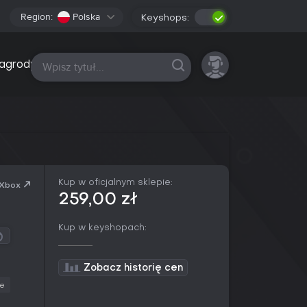
Region:
Polska
Keyshops:
Wszystkie platformy
agrody
Kup w oficjalnym sklepie:
 Xbox
259,00 zł
Kup w keyshopach:
Zobacz historię cen
e