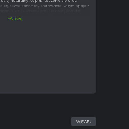
ziej naturalny lot piłki, toczenie się oraz
e są różne schematy sterowania, w tym opcje z
nia, dzięki czemu gra jest dostępna dla
sowania. Rozwój MyPLAYERa opiera się na
+Więcej
ogresji sprzętu - oba nagradzają regularne
g. Dynamiczna symulacja rundy pozwala
enty turnieju, zachowując kontrolę nad
strategicznymi. Sesje treningowe przed
usy do statystyk i pomagają lepiej przygotować
.in. Match Play, Scramble, Skins, Stroke Play i
okalnych, jak i online. W Ranked Tours
niowe turnieje z miejscami na tabelach wyników
oss-platformowe Societies pozwalają tworzyć
których społeczność sama ustala wymagania i
rowadzi przez pełną karierę zawodową z
sorów, udzielania wywiadów i budowania
ściowych. Szybkie opcje gry obejmują mecze
akingi z możliwością dostosowania typu
.
WIĘCEJ
stycznego harmonogramu z resetami tabel,