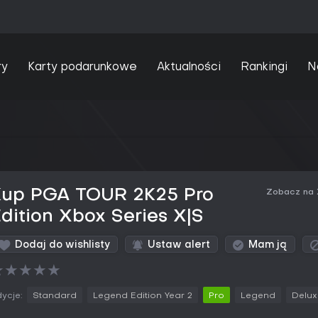
ry
Karty podarunkowe
Aktualności
Rankingi
N
Kup PGA TOUR 2K25 Pro
Zobacz na
dition Xbox Series X|S
Dodaj do wishlisty
Ustaw alert
Mam ją
★
★
★
★
★
ycje:
Standard
Legend Edition Year 2
Pro
Legend
Delux