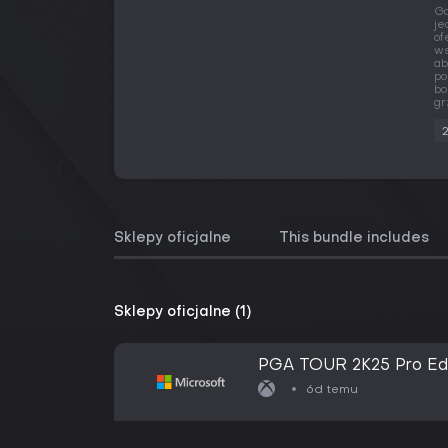
Gd
je
of
ws
ab
po
bo
gr
Sklepy oficjalne
This bundle includes
Sklepy oficjalne (1)
PGA TOUR 2K25 Pro Edi
6d temu