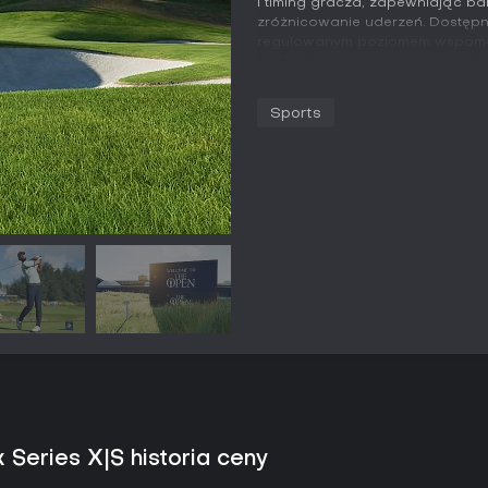
i timing gracza, zapewniając bard
zróżnicowanie uderzeń. Dostępn
regulowanym poziomem wspomaga
osób o różnym poziomie zaawan
systemie punktów atrybutów i pr
występy i ukierunkowany trenin
Sports
przyspieszyć mniej istotne fragm
kluczowymi dołkami i decyzjami 
turniejami dają tymczasowe bon
się do zawodów.
Tryby gry
Dostępne formaty rywalizacji to m
Four-Ball - zarówno w wersjach l
odbywają się codzienne i tygod
oraz nagrodami sezonowymi. Cr
własne wydarzenia i reguły, w 
harmonogram. Tryb MyCAREER p
możliwością pozyskiwania spon
wizerunku w mediach społeczno
prywatne oraz swobodne matchm
swingu i poziomu wspomagania
Series X|S historia ceny
Sezony i rozwój
Sezony przebiegają według ela