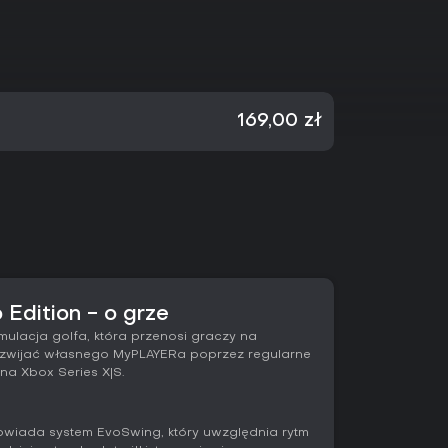
169,00 zł
Edition - o grze
mulacja golfa, która przenosi graczy na
rozwijać własnego MyPLAYERa poprzez regularne
 na Xbox Series X|S.
wiada system EvoSwing, który uwzględnia rytm