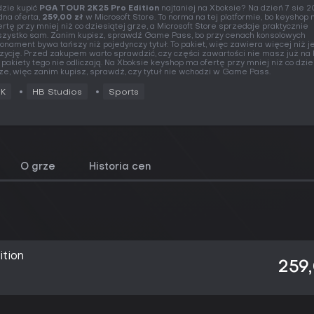
zie kupić
PGA TOUR 2K25 Pro Edition
najtaniej na Xboksie? Na dzień 7 sie 2
dna oferta,
259,00 zł
w Microsoft Store. To norma na tej platformie, bo keyshop
ertę przy mniej niż co dziesiątej grze, a Microsoft Store sprzedaje praktycznie
zystko sam. Zanim kupisz, sprawdź Game Pass, bo przy cenach konsolowych
onament bywa tańszy niż pojedynczy tytuł. To pakiet, więc zawiera więcej niż j
zycję. Przed zakupem warto sprawdzić, czy części zawartości nie masz już na 
 pakiety tego nie odliczają. Na Xboksie keyshop ma ofertę przy mniej niż co dzie
ze, więc zanim kupisz, sprawdź, czy tytuł nie wchodzi w Game Pass.
2K
HB Studios
Sports
O grze
Historia cen
tion
259,