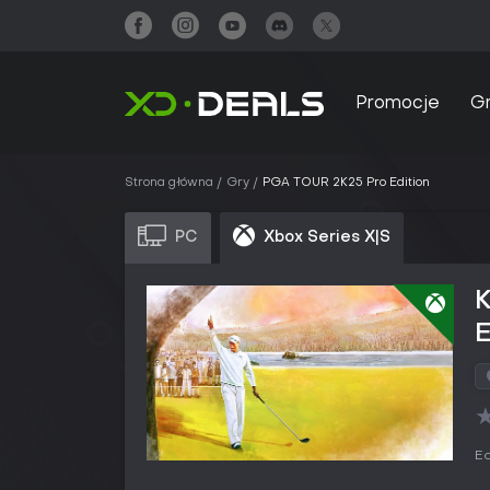
Promocje
G
Strona główna
Gry
PGA TOUR 2K25 Pro Edition
PC
Xbox Series X|S
E
Ed