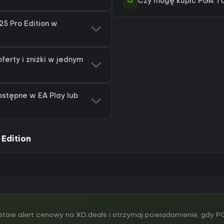
Q
Czy mogę kupić PGA TOU
5 Pro Edition w
ferty i zniżki w jednym
ostępne w EA Play lub
Edition
taw alert cenowy na XD.deals i otrzymaj powiadomienie, gdy