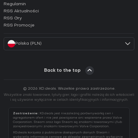
Regulamin
Jak aktywować klucz GOG (CD Key)?
RSS Aktualności
Jak aktywować klucz Ubisoft Connect (CD Key)?
RSS Gry
Jak aktywować klucz EA App (CD Key)?
RSS Promocje
Jak aktywować klucz Battle.net (CD Key)?
Polska (PLN)
Back to the top
© 2026 XD.deals. Wszelkie prawa zastrzeżone.
Wszystkie znaki towarowe, tytuły gier, logo i grafiki należą do ich właścicieli
i są używane wyłącznie w celach identyfikacyjnych i informacyjnych.
Zastrzeżenie:
XD.deals jest niezależną porównywarką cen i
agregatorem ofert i nie jest powiązane ani wspierane przez Valve
Corporation. Steam oraz logo Steam są znakami towarowymi i/lub
zarejestrowanymi znakami towarowymi Valve Corporation.
XD.deals korzysta z publicznie dostępnych danych Steam i
wyświetla informacje cenowe ze sklepów zewnętrznych wyłącznie