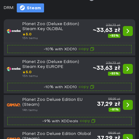
DRM:
Steam
Planet Zoo (Deluxe Edition)
236,73 zł
Steam Key GLOBAL
~33,63 zł
★
5.0
-85%
15h temu
copy
-10% with XDD10
Planet Zoo (Deluxe Edition)
236,73 zł
Steam Key EUROPE
~33,63 zł
★
5.0
-85%
15h temu
copy
-10% with XDD10
Planet Zoo Deluxe Edition EU
199,99 zł
37,29 zł
(Steam)
-81%
14h temu
copy
-9% with XDDeals
Planet Zoo Deluxe Edition Global
199,99 zł
37,29 zł
(Steam)