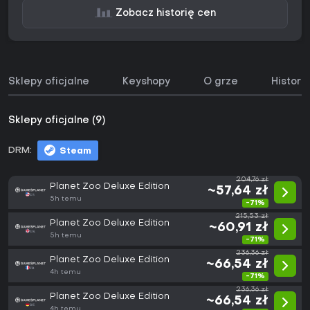
Zobacz historię cen
Sklepy oficjalne
Keyshopy
O grze
Histori
Sklepy oficjalne (9)
DRM:
Steam
204,76 zł
Planet Zoo Deluxe Edition
~57,64 zł
5h temu
-71%
215,53 zł
Planet Zoo Deluxe Edition
~60,91 zł
5h temu
-71%
236,36 zł
Planet Zoo Deluxe Edition
~66,54 zł
4h temu
-71%
236,36 zł
Planet Zoo Deluxe Edition
~66,54 zł
4h temu