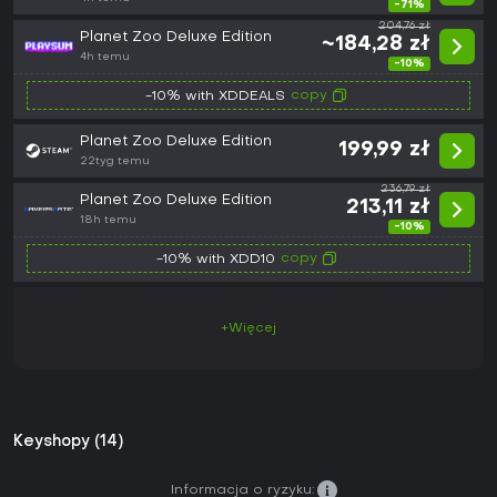
-71%
204,76 zł
Planet Zoo Deluxe Edition
~184,28 zł
4h temu
-10%
copy
-10% with XDDEALS
Planet Zoo Deluxe Edition
199,99 zł
22tyg temu
236,79 zł
Planet Zoo Deluxe Edition
213,11 zł
18h temu
-10%
copy
-10% with XDD10
+Więcej
Keyshopy (14)
Informacja o ryzyku: