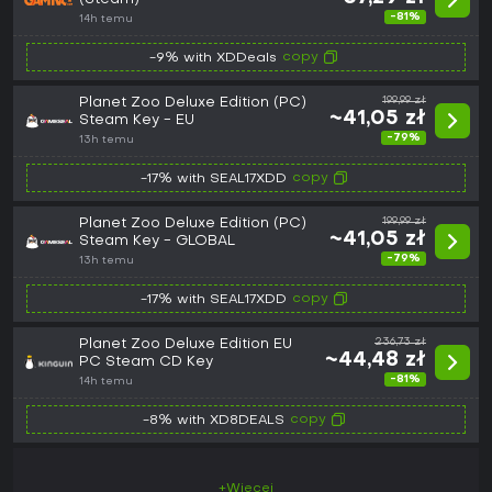
-81%
14h temu
copy
-9% with XDDeals
Planet Zoo Deluxe Edition (PC)
199,99 zł
~41,05 zł
Steam Key - EU
-79%
13h temu
copy
-17% with SEAL17XDD
Planet Zoo Deluxe Edition (PC)
199,99 zł
~41,05 zł
Steam Key - GLOBAL
-79%
13h temu
copy
-17% with SEAL17XDD
Planet Zoo Deluxe Edition EU
236,73 zł
~44,48 zł
PC Steam CD Key
-81%
14h temu
copy
-8% with XD8DEALS
+Więcej