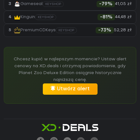
41,05 zł
3
Gameseal
-79%
KEYSHOP
44,48 zł
4
Kinguin
-81%
KEYSHOP
52,28 zł
5
PremiumCDKeys
-73%
KEYSHOP
Chcesz kupić w najlepszym momencie? Ustaw alert
cenowy na XD.deals i otrzymaj powiadomienie, gdy
Planet Zoo Deluxe Edition osiągnie historycznie
najniższą cenę.
Utwórz alert