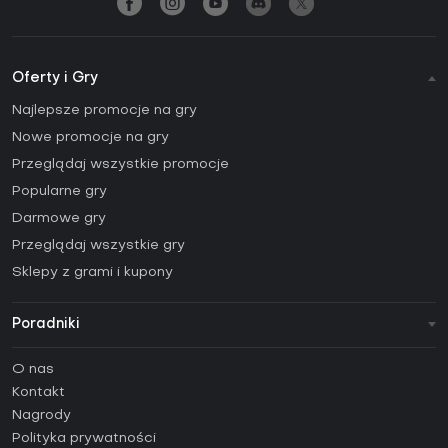
Oferty i Gry
Najlepsze promocje na gry
Nowe promocje na gry
Przeglądaj wszystkie promocje
Popularne gry
Darmowe gry
Przeglądaj wszystkie gry
Sklepy z grami i kupony
Poradniki
FAQ
O nas
Poradniki
Kontakt
Jak aktywować klucz Steam (CD Key)?
Nagrody
Jak aktywować klucz Epic Games (CD Key)?
Polityka prywatności