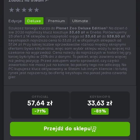
Zobacz na Steam
★
★
★
★
★
Edycje:
Deluxe
Premium
Ultimate
Szukasz taniego klucza do
Planet Zoo Deluxe Edition
? Na dzień 6
sie 2026 najtańszy klucz kosztuje
33,63 zł
w Eneba. Porównujemy
23 ofert z 14 sklepów, a rozpiętość sięga od
33,63 zł
do
538,50 zł
. W
keyshopach najniższa cena to 33,63 zł, w oficjalnych sklepach od
57,64 zł. Przy takiej liczbie sprzedawców różnica między skrajnymi
ofertami bywa kilkukrotna, więc sam wybór sklepu waży tu więcej niż
czekanie na wyprzedaż. Cena należy do najniższych w historii tej gry,
taniej było tylko w 25% dni z danymi. To pakiet, więc zawiera więcej
niż jedną pozycję. Przed zakupem warto sprawdzić, czy części
zawartości nie masz już na koncie, bo pakiety tego nie odliczają. Na
PC kupujesz klucz aktywowany w Steam lub innym kliencie i to tutaj
rynek jest najszerszy, bo ofertę keyshopu ma ponad jedna czwarta
gier.
OFFICIAL
KEYSHOPS
57,64 zł
33,63 zł
-71%
-85%
Przejdź do sklepu