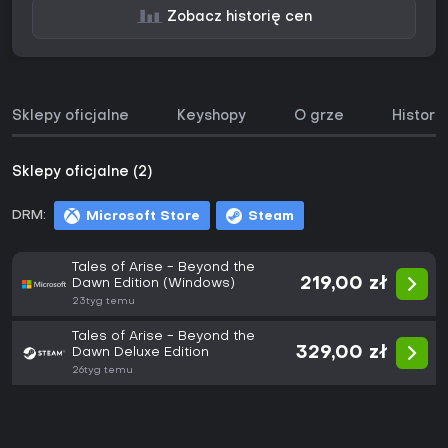
Zobacz historię cen
Sklepy oficjalne
Keyshopy
O grze
Histori
Sklepy oficjalne (2)
DRM:
Microsoft Store
Steam
Tales of Arise - Beyond the
219,00 zł
Dawn Edition (Windows)
23tyg temu
Tales of Arise - Beyond the
329,00 zł
Dawn Deluxe Edition
26tyg temu