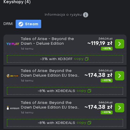
Keyshopy (4)
Informacja o ryzyku:
DRM:
Steam
Tales of Arise - Beyond the
344,04 zł
~119,19 zł
Dawn - Deluxe Edition
-65%
1d temu
copy
-3% with XD3OFF
Tales of Arise: Beyond the
344,04 zł
~174,38 zł
Dawn Deluxe Edition EU Steam
CD Key
-49%
1d temu
copy
-8% with XD8DEALS
Tales of Arise: Beyond the
344,04 zł
~174,38 zł
Dawn Deluxe Edition EU Steam
CD Key
-49%
1d temu
copy
-8% with XD8DEALS