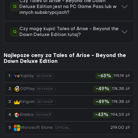
Czy Tales of Arise - Beyond the Dawn
Q
Deluxe Edition jest na PC Game Pass lub w
innych subskrypcjach?
Czy mogę kupić Tales of Arise - Beyond the
Q
Dawn Deluxe Edition tutaj?
Najlepsze ceny za Tales of Arise - Beyond the
Dawn Deluxe Edition
119,19 zł
1
Yuplay
-65%
KEYSHOP
174,38 zł
2
G2Play
-49%
KEYSHOP
174,38 zł
3
Kinguin
-49%
KEYSHOP
194,55 zł
4
Eneba
-43%
KEYSHOP
219,00 zł
5
Microsoft Store
OFFICIAL