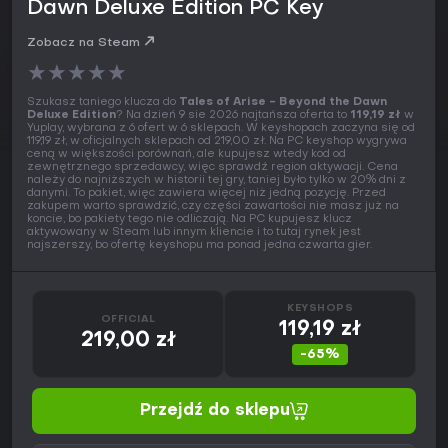
Dawn Deluxe Edition PC Key
Zobacz na Steam
★
★
★
★
★
Szukasz taniego klucza do
Tales of Arise - Beyond the Dawn
Deluxe Edition
? Na dzień 9 sie 2026 najtańsza oferta to
119,19 zł
w
Yuplay, wybrana z 6 ofert w 6 sklepach. W keyshopach zaczyna się od
119,19 zł, w oficjalnych sklepach od 219,00 zł. Na PC keyshop wygrywa
ceną w większości porównań, ale kupujesz wtedy kod od
zewnętrznego sprzedawcy, więc sprawdź region aktywacji. Cena
należy do najniższych w historii tej gry, taniej było tylko w 20% dni z
danymi. To pakiet, więc zawiera więcej niż jedną pozycję. Przed
zakupem warto sprawdzić, czy części zawartości nie masz już na
koncie, bo pakiety tego nie odliczają. Na PC kupujesz klucz
aktywowany w Steam lub innym kliencie i to tutaj rynek jest
najszerszy, bo ofertę keyshopu ma ponad jedna czwarta gier.
KEYSHOPS
OFFICIAL
119,19 zł
219,00 zł
-65%
Przejdź do sklepu