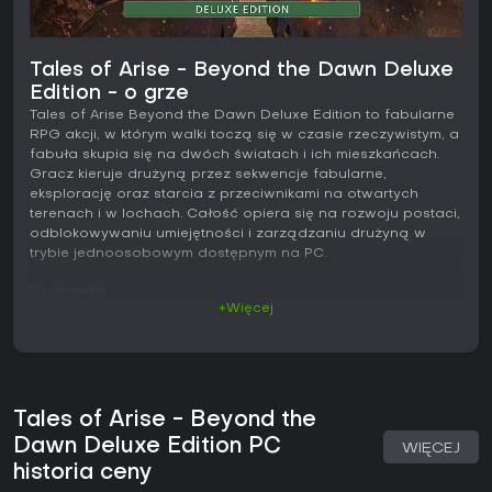
Tales of Arise - Beyond the Dawn Deluxe
Edition - o grze
Tales of Arise Beyond the Dawn Deluxe Edition to fabularne
RPG akcji, w którym walki toczą się w czasie rzeczywistym, a
fabuła skupia się na dwóch światach i ich mieszkańcach.
Gracz kieruje drużyną przez sekwencje fabularne,
eksplorację oraz starcia z przeciwnikami na otwartych
terenach i w lochach. Całość opiera się na rozwoju postaci,
odblokowywaniu umiejętności i zarządzaniu drużyną w
trybie jednoosobowym dostępnym na PC.
Rozgrywka
+Więcej
Walki odbywają się w czasie rzeczywistym i łączą ataki
naziemne z powietrznymi. Każda postać dysponuje
unikalnym zestawem ruchów, a gracz może łączyć zwykłe
uderzenia z arte'ami zużywającymi zasoby takie jak AG.
Trafienie w odpowiednim momencie pozwala wykonać
Tales of Arise - Beyond the
Counter Edge, a narastająca przewaga umożliwia użycie
Boost Attacków, które ogłuszają wrogów i otwierają drogę
Dawn Deluxe Edition PC
WIĘCEJ
do drużynowych kombinacji zwanych Boost Strike'ami.
historia ceny