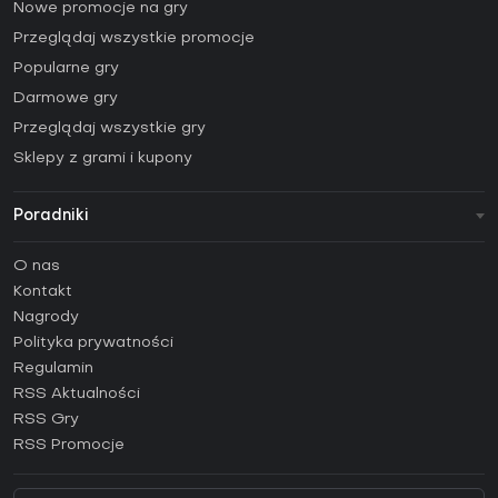
Nowe promocje na gry
Przeglądaj wszystkie promocje
Popularne gry
Darmowe gry
Przeglądaj wszystkie gry
Sklepy z grami i kupony
Poradniki
FAQ
O nas
Poradniki
Kontakt
Jak aktywować klucz Steam (CD Key)?
Nagrody
Jak aktywować klucz Epic Games (CD Key)?
Polityka prywatności
Regulamin
Jak aktywować klucz GOG (CD Key)?
RSS Aktualności
Jak aktywować klucz Ubisoft Connect (CD Key)?
RSS Gry
Jak aktywować klucz EA App (CD Key)?
RSS Promocje
Jak aktywować klucz Battle.net (CD Key)?