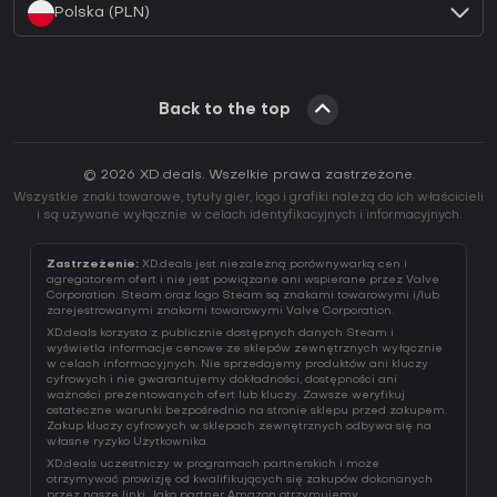
Polska (PLN)
Back to the top
© 2026 XD.deals. Wszelkie prawa zastrzeżone.
Wszystkie znaki towarowe, tytuły gier, logo i grafiki należą do ich właścicieli
i są używane wyłącznie w celach identyfikacyjnych i informacyjnych.
Zastrzeżenie:
XD.deals jest niezależną porównywarką cen i
agregatorem ofert i nie jest powiązane ani wspierane przez Valve
Corporation. Steam oraz logo Steam są znakami towarowymi i/lub
zarejestrowanymi znakami towarowymi Valve Corporation.
XD.deals korzysta z publicznie dostępnych danych Steam i
wyświetla informacje cenowe ze sklepów zewnętrznych wyłącznie
w celach informacyjnych. Nie sprzedajemy produktów ani kluczy
cyfrowych i nie gwarantujemy dokładności, dostępności ani
ważności prezentowanych ofert lub kluczy. Zawsze weryfikuj
ostateczne warunki bezpośrednio na stronie sklepu przed zakupem.
Zakup kluczy cyfrowych w sklepach zewnętrznych odbywa się na
własne ryzyko Użytkownika.
XD.deals uczestniczy w programach partnerskich i może
otrzymywać prowizję od kwalifikujących się zakupów dokonanych
przez nasze linki. Jako partner Amazon otrzymujemy