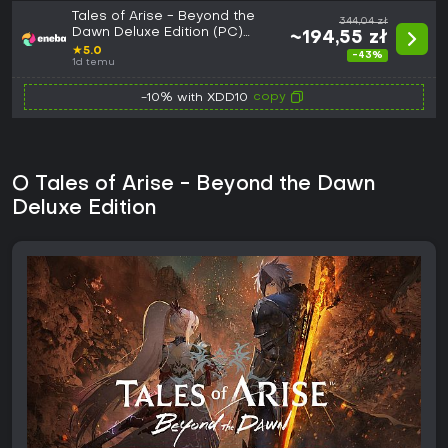
Tales of Arise - Beyond the
344,04 zł
Dawn Deluxe Edition (PC)
~194,55 zł
STEAM Key EUROPE
★
5.0
-43%
1d temu
copy
-10% with XDD10
O Tales of Arise - Beyond the Dawn
Deluxe Edition