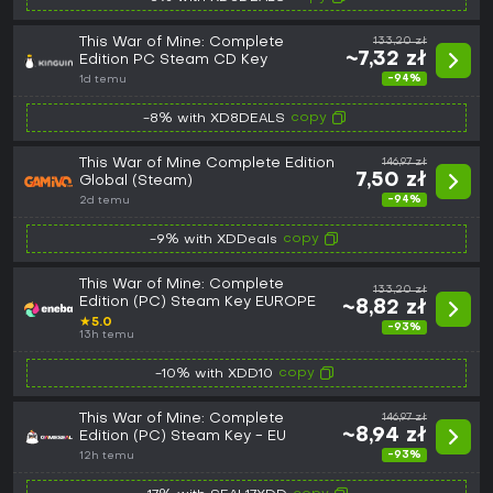
This War of Mine: Complete
133,20 zł
~7,32 zł
Edition PC Steam CD Key
-94%
1d temu
copy
-8% with XD8DEALS
This War of Mine Complete Edition
146,97 zł
7,50 zł
Global (Steam)
-94%
2d temu
copy
-9% with XDDeals
This War of Mine: Complete
133,20 zł
Edition (PC) Steam Key EUROPE
~8,82 zł
★
5.0
-93%
13h temu
copy
-10% with XDD10
This War of Mine: Complete
146,97 zł
~8,94 zł
Edition (PC) Steam Key - EU
-93%
12h temu