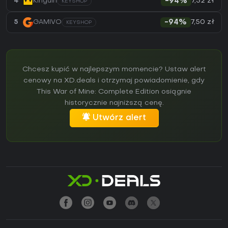
7,32 zł
4
Kinguin
-94%
KEYSHOP
7,50 zł
5
GAMIVO
-94%
KEYSHOP
Chcesz kupić w najlepszym momencie? Ustaw alert
cenowy na XD.deals i otrzymaj powiadomienie, gdy
This War of Mine: Complete Edition osiągnie
historycznie najniższą cenę.
Utwórz alert