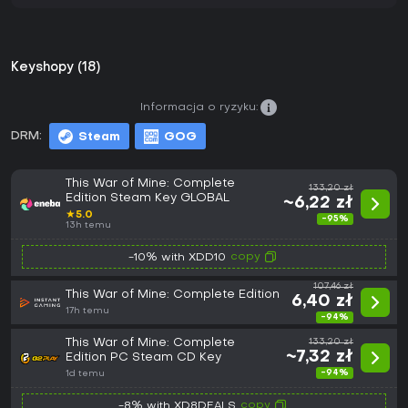
Keyshopy (18)
Informacja o ryzyku:
DRM:
Steam
GOG
This War of Mine: Complete
133,20 zł
Edition Steam Key GLOBAL
~6,22 zł
★
5.0
-95%
13h temu
copy
-10% with XDD10
107,46 zł
This War of Mine: Complete Edition
6,40 zł
17h temu
-94%
This War of Mine: Complete
133,20 zł
~7,32 zł
Edition PC Steam CD Key
-94%
1d temu
copy
-8% with XD8DEALS