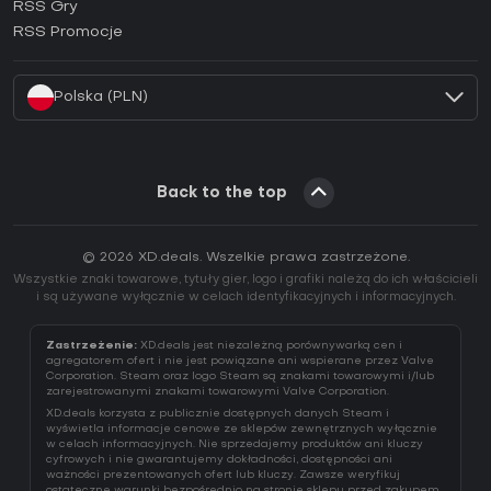
RSS Gry
Jak aktywować klucz EA App (CD Key)?
RSS Promocje
Jak aktywować klucz Battle.net (CD Key)?
Polska (PLN)
Back to the top
© 2026 XD.deals. Wszelkie prawa zastrzeżone.
Wszystkie znaki towarowe, tytuły gier, logo i grafiki należą do ich właścicieli
i są używane wyłącznie w celach identyfikacyjnych i informacyjnych.
Zastrzeżenie:
XD.deals jest niezależną porównywarką cen i
agregatorem ofert i nie jest powiązane ani wspierane przez Valve
Corporation. Steam oraz logo Steam są znakami towarowymi i/lub
zarejestrowanymi znakami towarowymi Valve Corporation.
XD.deals korzysta z publicznie dostępnych danych Steam i
wyświetla informacje cenowe ze sklepów zewnętrznych wyłącznie
w celach informacyjnych. Nie sprzedajemy produktów ani kluczy
cyfrowych i nie gwarantujemy dokładności, dostępności ani
ważności prezentowanych ofert lub kluczy. Zawsze weryfikuj
ostateczne warunki bezpośrednio na stronie sklepu przed zakupem.