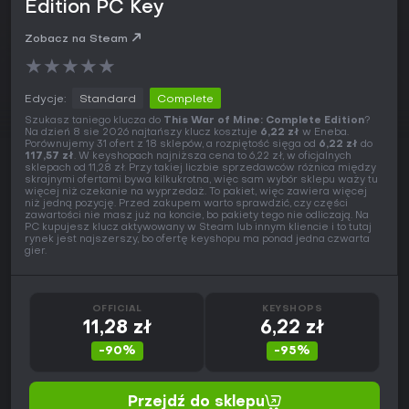
Edition PC Key
Zobacz na Steam
★
★
★
★
★
Edycje:
Standard
Complete
Szukasz taniego klucza do
This War of Mine: Complete Edition
?
Na dzień 8 sie 2026 najtańszy klucz kosztuje
6,22 zł
w Eneba.
Porównujemy 31 ofert z 18 sklepów, a rozpiętość sięga od
6,22 zł
do
117,57 zł
. W keyshopach najniższa cena to 6,22 zł, w oficjalnych
sklepach od 11,28 zł. Przy takiej liczbie sprzedawców różnica między
skrajnymi ofertami bywa kilkukrotna, więc sam wybór sklepu waży tu
więcej niż czekanie na wyprzedaż. To pakiet, więc zawiera więcej
niż jedną pozycję. Przed zakupem warto sprawdzić, czy części
zawartości nie masz już na koncie, bo pakiety tego nie odliczają. Na
PC kupujesz klucz aktywowany w Steam lub innym kliencie i to tutaj
rynek jest najszerszy, bo ofertę keyshopu ma ponad jedna czwarta
gier.
OFFICIAL
KEYSHOPS
11,28 zł
6,22 zł
-90%
-95%
Przejdź do sklepu