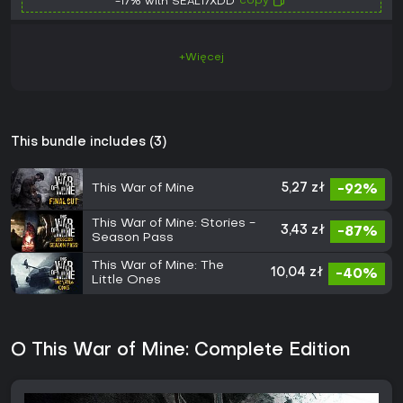
copy
-17% with SEAL17XDD
+Więcej
This bundle includes (3)
This War of Mine
5,27 zł
-92%
This War of Mine: Stories -
3,43 zł
-87%
Season Pass
This War of Mine: The
10,04 zł
-40%
Little Ones
O This War of Mine: Complete Edition