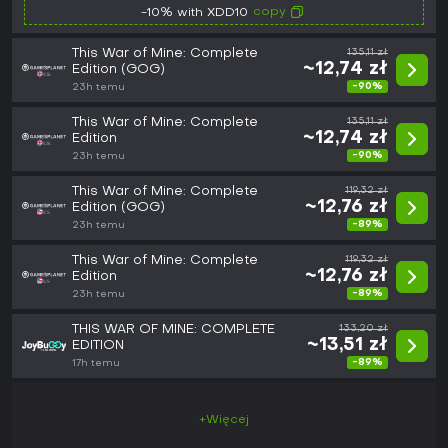
copy
-10% with XDD10
This War of Mine: Complete
135,11 zł
~12,74 zł
Edition (GOG)
-90%
23h temu
This War of Mine: Complete
135,11 zł
~12,74 zł
Edition
-90%
23h temu
This War of Mine: Complete
119,32 zł
~12,76 zł
Edition (GOG)
-89%
23h temu
This War of Mine: Complete
119,32 zł
~12,76 zł
Edition
-89%
23h temu
THIS WAR OF MINE: COMPLETE
133,20 zł
~13,51 zł
EDITION
-89%
17h temu
+Więcej