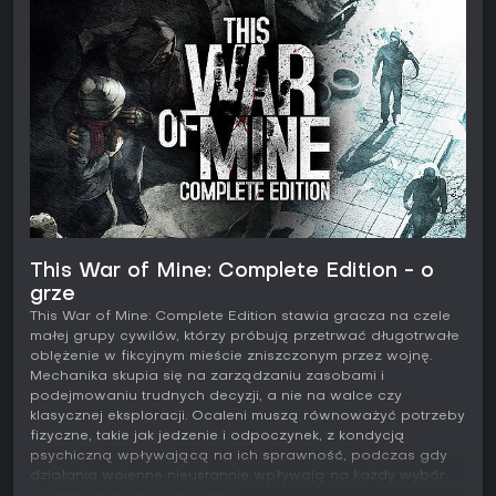
This War of Mine: Complete Edition - o
grze
This War of Mine: Complete Edition stawia gracza na czele
małej grupy cywilów, którzy próbują przetrwać długotrwałe
oblężenie w fikcyjnym mieście zniszczonym przez wojnę.
Mechanika skupia się na zarządzaniu zasobami i
podejmowaniu trudnych decyzji, a nie na walce czy
klasycznej eksploracji. Ocaleni muszą równoważyć potrzeby
fizyczne, takie jak jedzenie i odpoczynek, z kondycją
psychiczną wpływającą na ich sprawność, podczas gdy
działania wojenne nieustannie wpływają na każdy wybór
podejmowany w schronieniu.