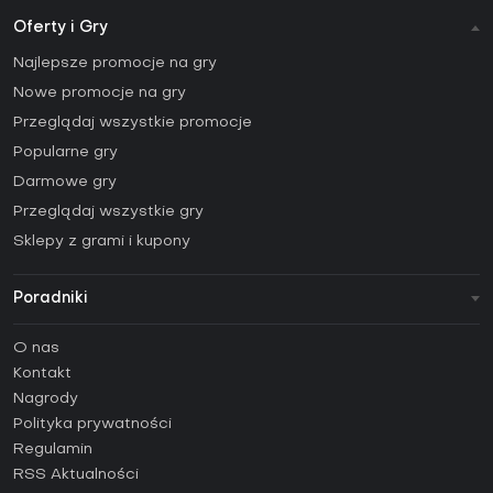
Oferty i Gry
Najlepsze promocje na gry
Nowe promocje na gry
Przeglądaj wszystkie promocje
Popularne gry
Darmowe gry
Przeglądaj wszystkie gry
Sklepy z grami i kupony
Poradniki
FAQ
O nas
Poradniki
Kontakt
Jak aktywować klucz Steam (CD Key)?
Nagrody
Jak aktywować klucz Epic Games (CD Key)?
Polityka prywatności
Regulamin
Jak aktywować klucz GOG (CD Key)?
RSS Aktualności
Jak aktywować klucz Ubisoft Connect (CD Key)?