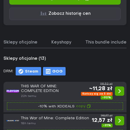
Zobacz historię cen
Sklepy oficjalne
Keyshopy
This bundle includes
Sklepy oficjalne (13)
DRM:
Steam
GOG
119,32 zł
THIS WAR OF MINE:
~11,28 zł
COMPLETE EDITION
Kończy się za 5 dni
22h temu
-90%
copy
-10% with XDDEALS
146,97 zł
This War of Mine: Complete Edition
12,57 zł
18h temu
-91%