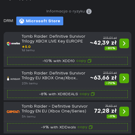
Informacja o ryzyku:
DRM:
Microsoft Store
Tomb Raider: Definitive Survivor
215,01 zł
Trilogy XBOX LIVE Key EUROPE
~42,39 zł
★
5.0
-80%
1d temu
copy
-10% with XDD10
Tomb Raider: Definitive Survivor
215,01 zł
~63,66 zł
Trilogy EU XBOX One/Xbox
Series X|S CD Key
-70%
23h temu
copy
-8% with XD8DEALS
Tomb Raider - Definitive Survivor
79,43 zł
72,28 zł
Trilogy EN EU (Xbox One/Series)
-9%
5h temu
copy
-9% with XDDeals