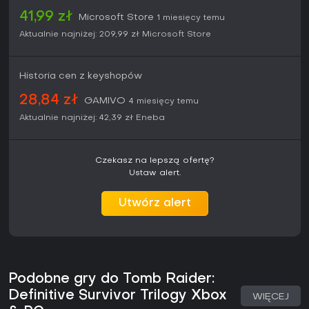
Z oceną 86 na Metacritic od krytyków i średnią 4.71/5 od
41,99 zł
ponad 4900 recenzji graczy na PlayStation, trylogia
Microsoft Store
1 miesięcy temu
przyciąga fanów fabularnych action-adventure. Idealna dla
Aktualnie najniżej:
209,99 zł
Microsoft Store
tych, którzy szukają miksu eksploracji, zagadek i walki bez
długoterminowych zobowiązań - gry dostają okazjonalne
aktualizacje techniczne pod nowoczesny sprzęt, w tym
Historia cen z keyshopów
wsparcie 4K i 60FPS na aktualnych konsolach.
28,84 zł
GAMIVO
Jeśli lubisz samotne przygody z sensownym progresem i nie
4 miesięcy temu
przeszkadza ci liniowa fabuła z otwartymi sekcjami, ten
Aktualnie najniżej:
42,39 zł
Eneba
zbiór oferuje świetną wartość dzięki dziesiątkom godzin
treści. Polecany szczególnie nowicjuszom serii lub tym,
którzy chcą wrócić do początków Lary w ulepszonej formie.
Czekasz na lepszą ofertę?
Ustaw alert.
Utwórz alert
Podobne gry do Tomb Raider:
Definitive Survivor Trilogy Xbox
WIĘCEJ