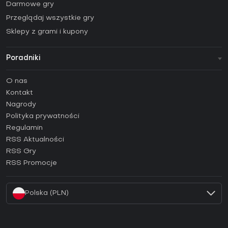
Darmowe gry
Przeglądaj wszystkie gry
Sklepy z grami i kupony
Poradniki
FAQ
O nas
Poradniki
Kontakt
Jak aktywować klucz Steam (CD Key)?
Nagrody
Jak aktywować klucz Epic Games (CD Key)?
Polityka prywatności
Regulamin
Jak aktywować klucz GOG (CD Key)?
RSS Aktualności
Jak aktywować klucz Ubisoft Connect (CD Key)?
RSS Gry
Jak aktywować klucz EA App (CD Key)?
RSS Promocje
Jak aktywować klucz Battle.net (CD Key)?
Polska (PLN)