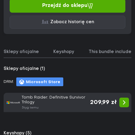
Przejdź do sklepu
Zobacz historię cen
Sklepy oficjalne
Keyshopy
This bundle includes
Sklepy oficjalne (1)
DRM:
Microsoft Store
Tomb Raider: Definitive Survivor
209,99 zł
Trilogy
3tyg temu
Keyshopy (5)