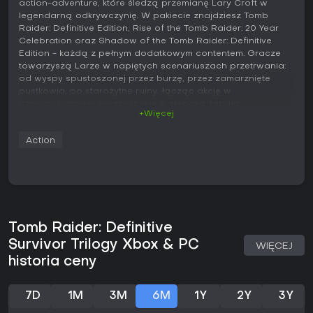
action-adventure, które śledzą przemianę Lary Croft w
legendarną odkrywczynię. W pakiecie znajdziesz Tomb
Raider: Definitive Edition, Rise of the Tomb Raider: 20 Year
Celebration oraz Shadow of the Tomb Raider: Definitive
Edition - każdą z pełnym dodatkowym contentem. Gracze
towarzyszą Larze w napiętych scenariuszach przetrwania:
od wyspy spustoszonej przez burzę, przez zamarznięte
pustkowia, po starożytne ruiny, łącząc akcję w
trzecioosobowej perspektywie z głęboką fabułą.
+Więcej
Grywalność
Action
Podstawą rozgrywki jest eksploracja rozległych,
półotwartych lokacji, gdzie Lara pokonuje trudne tereny za
pomocą czekana wspinaczkowego i łuku. Walka łączy ataki
dystansowe ze skradankowymi egzekucjami - gracze muszą
zbierać surowce, by craftingować strzały, bomby i
ulepszenia broni. Rozwiązywanie zagadek wymaga
interakcji z otoczeniem, np. manipulacji poziomem wody czy
Tomb Raider: Definitive
ustawiania starożytnych mechanizmów. Mechaniki
Survivor Trilogy Xbox & PC
WIĘCEJ
przetrwania obejmują polowanie na zwierzęta po materiały
historia ceny
i leczenie się apteczkami, a drzewka umiejętności pozwalają
spersonalizować zdolności Lary w kategoriach brawler,
hunter i survivor.
7D
1M
3M
6M
1Y
2Y
3Y
Przemieszczanie się to huśtawki na linach, wspinaczki po