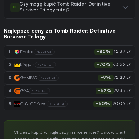
Czy mogę kupić Tomb Raider: Definitive
Q
Survivor Trilogy tutaj?
Najlepsze ceny za Tomb Raider: Definitive
Survivor Trilogy
42,39 zł
1
Eneba
-80%
KEYSHOP
63,66 zł
2
Kinguin
-70%
KEYSHOP
72,28 zł
3
GAMIVO
-9%
KEYSHOP
79,35 zł
4
G2A
-62%
KEYSHOP
90,06 zł
5
CJS-CDKeys
-60%
KEYSHOP
Chcesz kupić w najlepszym momencie? Ustaw alert