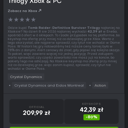
Trilogy Xbox & PC
Zobacz na Xbox
★
★
★
★
★
Gdzie kupić
Tomb Raider: Definitive Survivor Trilogy
najtaniej na
Xboksie? Na dzień 8 sie 2026 najtaniej wychodzi
42,39 zł
w Eneba,
spośród 6 ofert w 6 sklepach. To rzadki przypadek na tej platformie, bo
keyshop ma ofertę przy mniej niż co dziesiątej grze Xbox. Warto z
tego skorzystać, ale najpierw sprawdź, czy tytuł nie wchodzi w Game
Pass. W historii tej gry notowaliśmy też niższe ceny, taniej było w
78% dni z danymi. Alert cenowy da znać, gdy pojawi się kolejna okazja.
To pakiet, więc zawiera więcej niż jedną pozycję. Przed zakupem
warto sprawdzić, czy części zawartości nie masz już na koncie, bo
pakiety tego nie odliczają. Na Xboksie keyshop ma ofertę przy mniej
niż co dziesiątej grze, więc zanim kupisz, sprawdź, czy tytuł nie
wchodzi w Game Pass.
Crystal Dynamics
Crystal Dynamics and Eidos Montreal
Action
KEYSHOPS
OFFICIAL
42,39 zł
209,99 zł
-80%