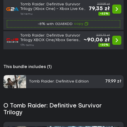
Tomb Raider: Definitive Survivor
209,99 zł
79,35 zł
Trilogy (Xbox One) - Xbox Live Key
- EUROPE
-62%
1d temu
copy
-8% with G2A8XDD
Tomb Raider: Definitive Survivor
225,72 zł
~90,06 zł
Trilogy XBOX One/Xbox Series
X|S Account (GLOBAL)
-60%
17h temu
This bundle includes (1)
Tomb Raider: Definitive Edition
79,99 zł
O Tomb Raider: Definitive Survivor
Trilogy