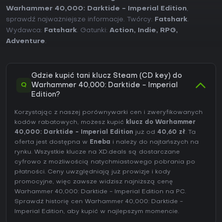
Warhammer 40,000: Darktide - Imperial Edition
,
sprawdź najważniejsze informacje. Twórcy:
Fatshark
.
Wydawca:
Fatshark
. Gatunki:
Action
,
Indie
,
RPG
,
Adventure
.
Gdzie kupić tani klucz Steam (CD key) do
Q
Warhammer 40,000: Darktide - Imperial
Edition?
Korzystając z naszej porównywarki cen i zweryfikowanych
kodów rabatowych, możesz kupić
klucz do Warhammer
40,000: Darktide - Imperial Edition
już od
40,60 zł
. Ta
oferta jest dostępna w
Eneba
i należy do najtańszych na
rynku. Wszystkie klucze na XD.deals są dostarczane
cyfrowo z możliwością natychmiastowego pobrania po
płatności. Ceny uwzględniają już prowizje i kody
promocyjne, więc zawsze widzisz najniższą cenę
Warhammer 40,000: Darktide - Imperial Edition na
PC
.
Sprawdź
historię cen Warhammer 40,000: Darktide -
Imperial Edition
, aby kupić w najlepszym momencie.