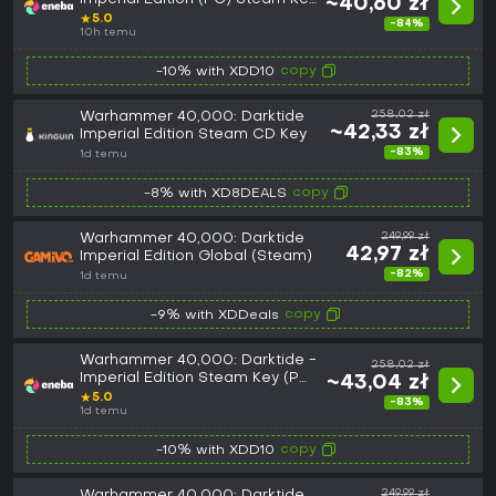
~40,60 zł
GLOBAL
★
5.0
-84%
10h temu
copy
-10% with XDD10
Warhammer 40,000: Darktide
258,02 zł
~42,33 zł
Imperial Edition Steam CD Key
-83%
1d temu
copy
-8% with XD8DEALS
Warhammer 40,000: Darktide
249,99 zł
42,97 zł
Imperial Edition Global (Steam)
-82%
1d temu
copy
-9% with XDDeals
Warhammer 40,000: Darktide -
258,02 zł
Imperial Edition Steam Key (PC)
~43,04 zł
EUROPE
★
5.0
-83%
1d temu
copy
-10% with XDD10
Warhammer 40,000: Darktide
249,99 zł