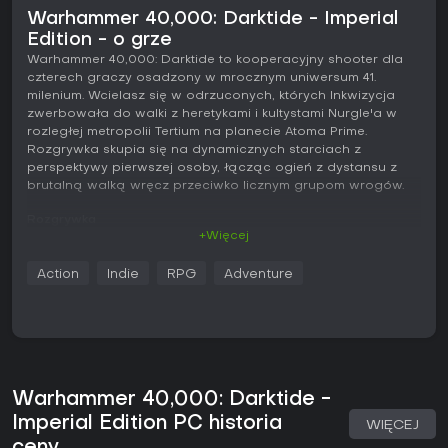
Warhammer 40,000: Darktide - Imperial
Edition - o grze
Warhammer 40,000: Darktide to kooperacyjny shooter dla
czterech graczy osadzony w mrocznym uniwersum 41.
milenium. Wcielasz się w odrzuconych, których Inkwizycja
zwerbowała do walki z heretykami i kultystami Nurgle'a w
rozległej metropolii Tertium na planecie Atoma Prime.
Rozgrywka skupia się na dynamicznych starciach z
perspektywy pierwszej osoby, łącząc ogień z dystansu z
brutalną walką wręcz przeciwko licznym grupom wrogów.
Rozgrywka
+Więcej
Podstawą rozgrywki są misje oparte na celach, rozgrywane
we wspólnym świecie pełnym gęstej, miejskiej zabudowy.
Action
Indie
RPG
Adventure
Każdy wypad wymaga współpracy zespołu - trzeba
przebijać się przez kolejne fale przeciwników, jednocześnie
wykonując zadania takie jak zajmowanie terenu,
uruchamianie urządzeń czy pozyskiwanie kluczowych
zasobów. Walka opiera się na dobrym pozycjonowaniu i
zarządzaniu zasobami. System wytrzymałości działa jak
odnawiająca się warstwa ochronna, która pochłania
Warhammer 40,000: Darktide -
obrażenia, zanim ucierpi zdrowie. Stamina wpływa na bloki,
Imperial Edition PC historia
WIĘCEJ
uniki i ciężkie ataki, zmuszając do równoważenia agresji z
ceny
obroną.