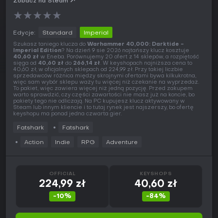
Zobacz na Steam
★
★
★
★
★
Edycje:
Standard
Imperial
Szukasz taniego klucza do
Warhammer 40,000: Darktide -
Imperial Edition
? Na dzień 9 sie 2026 najtańszy klucz kosztuje
40,60 zł
w Eneba. Porównujemy 20 ofert z 14 sklepów, a rozpiętość
sięga od
40,60 zł
do
266,14 zł
. W keyshopach najniższa cena to
40,60 zł, w oficjalnych sklepach od 224,99 zł. Przy takiej liczbie
sprzedawców różnica między skrajnymi ofertami bywa kilkukrotna,
więc sam wybór sklepu waży tu więcej niż czekanie na wyprzedaż.
To pakiet, więc zawiera więcej niż jedną pozycję. Przed zakupem
warto sprawdzić, czy części zawartości nie masz już na koncie, bo
pakiety tego nie odliczają. Na PC kupujesz klucz aktywowany w
Steam lub innym kliencie i to tutaj rynek jest najszerszy, bo ofertę
keyshopu ma ponad jedna czwarta gier.
Fatshark
Fatshark
Action
Indie
RPG
Adventure
OFFICIAL
KEYSHOPS
224,99 zł
40,60 zł
-10%
-84%