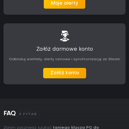
Moje alerty
Załóż darmowe konto
Odblokuj wishlisty, alerty cenowe i synchronizację ze Steam
Załóż konto
FAQ
9 PYTAŃ
Zanim zaczniesz szukać
taniego klucza PC do