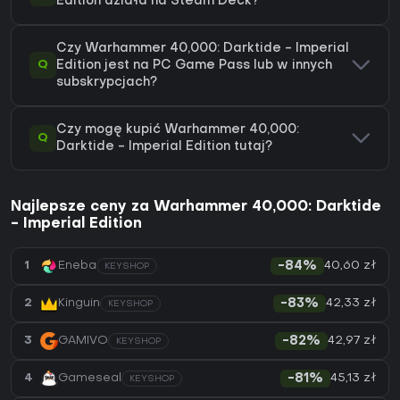
Edition działa na Steam Deck?
Czy Warhammer 40,000: Darktide - Imperial
Q
Edition jest na PC Game Pass lub w innych
subskrypcjach?
Czy mogę kupić Warhammer 40,000:
Q
Darktide - Imperial Edition tutaj?
Najlepsze ceny za Warhammer 40,000: Darktide
- Imperial Edition
40,60 zł
1
Eneba
-84%
KEYSHOP
42,33 zł
2
Kinguin
-83%
KEYSHOP
42,97 zł
3
GAMIVO
-82%
KEYSHOP
45,13 zł
4
Gameseal
-81%
KEYSHOP