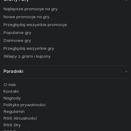
Najlepsze promocje na gry
Nowe promocje na gry
Przeglądaj wszystkie promocje
Popularne gry
Darmowe gry
Przeglądaj wszystkie gry
Sklepy z grami i kupony
Poradniki
FAQ
O nas
Poradniki
Kontakt
Jak aktywować klucz Steam (CD Key)?
Nagrody
Jak aktywować klucz Epic Games (CD Key)?
Polityka prywatności
Regulamin
Jak aktywować klucz GOG (CD Key)?
RSS Aktualności
Jak aktywować klucz Ubisoft Connect (CD Key)?
RSS Gry
Jak aktywować klucz EA App (CD Key)?