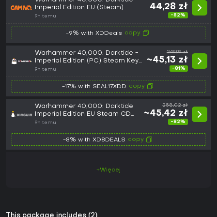
44,28 zł
Imperial Edition EU (Steam)
-82%
9h temu
copy
-9% with XDDeals
Warhammer 40,000: Darktide -
249,99 zł
~45,13 zł
Imperial Edition (PC) Steam Key
- GLOBAL
-81%
9h temu
copy
-17% with SEAL17XDD
Warhammer 40,000: Darktide
258,02 zł
~45,42 zł
Imperial Edition EU Steam CD
Key
-82%
9h temu
copy
-8% with XD8DEALS
+Więcej
This package includes (2)