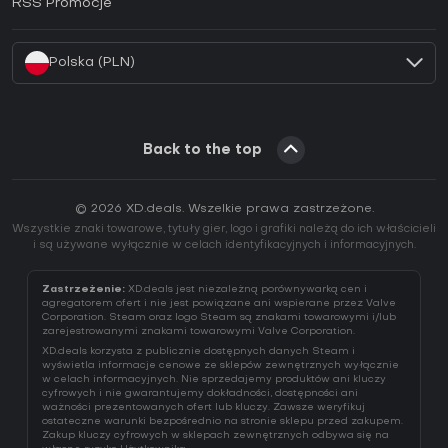
RSS Promocje
Jak aktywować klucz Battle.net (CD Key)?
Polska (PLN)
Back to the top
© 2026 XD.deals. Wszelkie prawa zastrzeżone.
Wszystkie znaki towarowe, tytuły gier, logo i grafiki należą do ich właścicieli
i są używane wyłącznie w celach identyfikacyjnych i informacyjnych.
Zastrzeżenie:
XD.deals jest niezależną porównywarką cen i
agregatorem ofert i nie jest powiązane ani wspierane przez Valve
Corporation. Steam oraz logo Steam są znakami towarowymi i/lub
zarejestrowanymi znakami towarowymi Valve Corporation.
XD.deals korzysta z publicznie dostępnych danych Steam i
wyświetla informacje cenowe ze sklepów zewnętrznych wyłącznie
w celach informacyjnych. Nie sprzedajemy produktów ani kluczy
cyfrowych i nie gwarantujemy dokładności, dostępności ani
ważności prezentowanych ofert lub kluczy. Zawsze weryfikuj
ostateczne warunki bezpośrednio na stronie sklepu przed zakupem.
Zakup kluczy cyfrowych w sklepach zewnętrznych odbywa się na