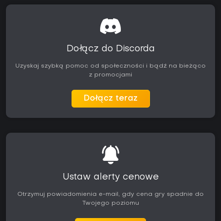
casualowej rozgrywki mogą uznać nacisk na współpracę
zespołową i powtarzalność misji za mniej atrakcyjny. Dla
fanów uniwersum Warhammer 40,000 i zwartej kooperacji
obecna wersja oferuje dopracowaną i angażującą pętlę
rozgrywki, szczególnie gdy gra się z przyjaciółmi lub
Dołącz do Discorda
korzysta z narzędzia do wyszukiwania grup.
Uzyskaj szybką pomoc od społeczności i bądź na bieżąco
z promocjami
Dołącz teraz
Ustaw alerty cenowe
Otrzymuj powiadomienia e-mail, gdy cena gry spadnie do
Twojego poziomu