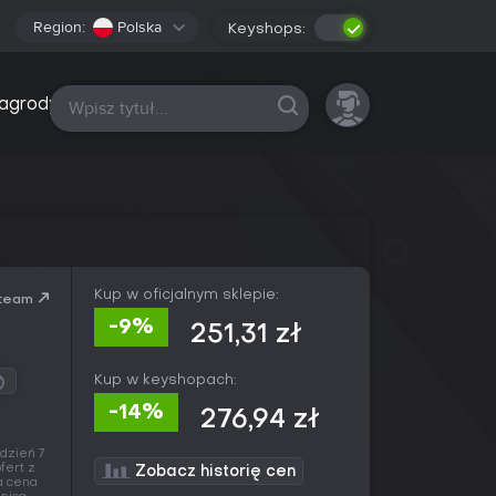
Region:
Polska
Keyshops:
Wszystkie platformy
agrody
Kup w oficjalnym sklepie:
team
-9%
251,31 zł
Kup w keyshopach:
-14%
276,94 zł
 dzień 7
fert z
Zobacz historię cen
a cena