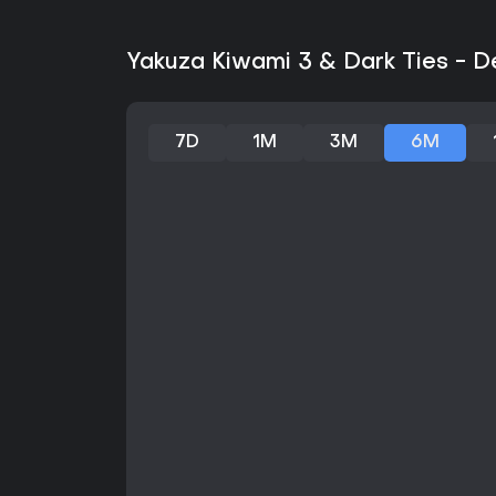
Yakuza Kiwami 3 & Dark Ties - De
7D
1M
3M
6M