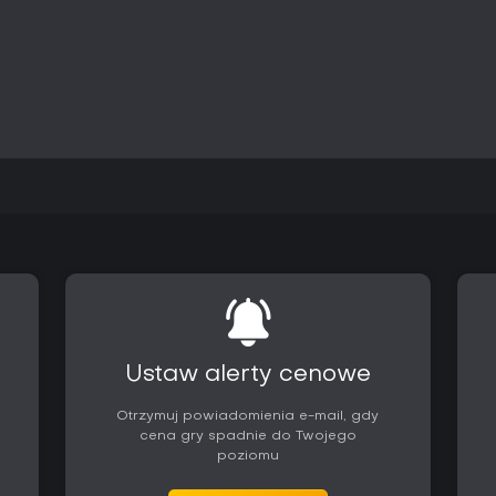
miłośników akcji z mocnym akcen
remaku i świeża perspektywa w D
serii lub nowicjuszy ciekawych b
Gra przypadnie do gustu tym, k
starciami i eksploracją, choć n
oryginału. Jeśli taktyczne bijatyk
sporo frajdy wartej poświęcone
Ustaw alerty cenowe
Otrzymuj powiadomienia e-mail, gdy
cena gry spadnie do Twojego
poziomu