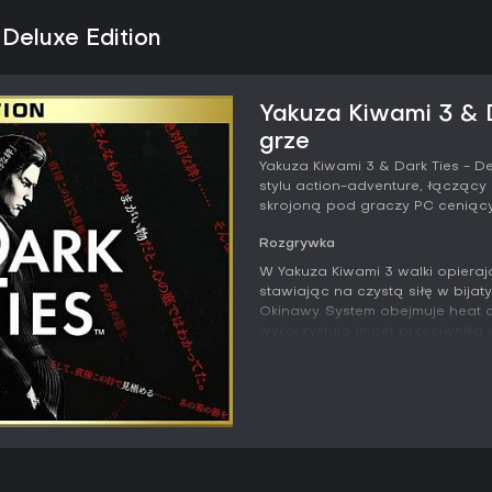
Deluxe Edition
Yakuza Kiwami 3 & D
grze
Yakuza Kiwami 3 & Dark Ties - De
stylu action-adventure, łączący
skrojoną pod graczy PC ceniącyc
Rozgrywka
W Yakuza Kiwami 3 walki opieraj
stawiając na czystą siłę w bija
Okinawy. System obejmuje heat ac
wykorzystują impet przeciwnika d
typu On the Brink zwiększają o
podkręcając napięcie w drama
Dark Ties przenosi akcent na Yos
gdzie liczy się technika, a nie 
wpływające na zabójcze ataki b
walki, wymuszając błyskawiczne r
roi się od grup wrogów, prowa