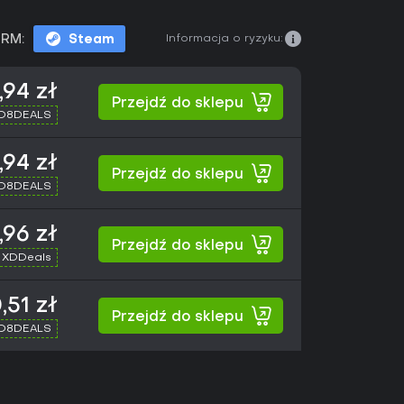
Informacja o ryzyku:
RM:
Steam
,94 zł
Przejdź do sklepu
XD8DEALS
,94 zł
Przejdź do sklepu
XD8DEALS
,96 zł
Przejdź do sklepu
 XDDeals
,51 zł
Przejdź do sklepu
XD8DEALS