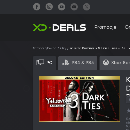
Promocje
G
Strona główna
Gry
Yakuza Kiwami 3 & Dark Ties - Delux
PC
PS4 & PS5
Xbox Ser
D
Sz
si
10