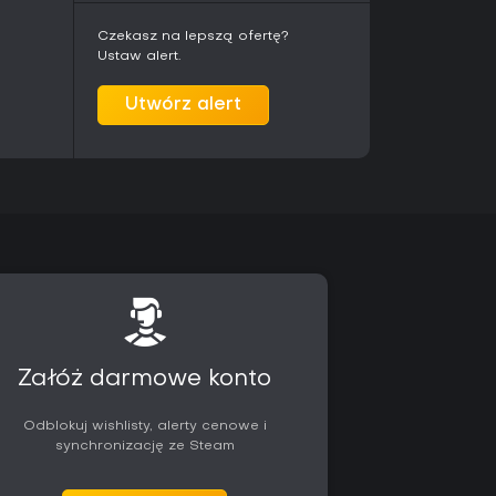
tem na historię. Ulepszony system walki w
ark Ties czynią z tego solidny wybór dla fanów
Czekasz na lepszą ofertę?
eat 'em up z narracyjną głębią.
Ustaw alert.
tórzy lubią samotne przygody z różnorodnymi
Utwórz alert
iektórzy wskazują na zmiany w treści względem
i i backstory postaci cię kręcą, ten tytuł zapewni
go czasu.
Załóż darmowe konto
Odblokuj wishlisty, alerty cenowe i
synchronizację ze Steam