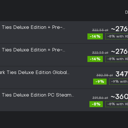
D
 Ties Deluxe Edition + Pre-
~276
322,53 zł
 CD Key
-14%
-8% with 
 Ties Deluxe Edition + Pre-
~276
322,53 zł
 CD Key
-14%
-8% with 
rk Ties Deluxe Edition Global
347
382,38 zł
-9%
-9% with
 Ties Deluxe Edition PC Steam
~360
391,86 zł
-8%
-8% with 