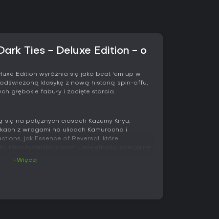
ark Ties - Deluxe Edition - o
luxe Edition wyróżnia się jako beat 'em up w
 odświeżoną klasykę z nową historią spin-offu,
h głębokie fabuły i zacięte starcia.
ą się na potężnych ciosach Kazumy Kiryu,
tykach z wrogami na ulicach Kamurocho i
tions, jak Essence of Reversal, które
o niszczycielskich kontr. Umiejętności specjalne
brażenia, gdy zdrowie spada na dno,
+Więcej
tycznych momentach.
hitakę Mine i jego precyzyjny styl shoot boxingu,
brutalna moc. Starcia wprowadzają aury
ossów oraz statusy, które zmieniają dynamikę
eakcje. Eksploracja splata się z akcją - ulice
dzących do płynnych potyczek.