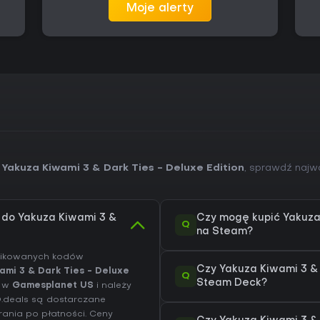
Moje alerty
 Yakuza Kiwami 3 & Dark Ties - Deluxe Edition
, sprawdź najwa
) do Yakuza Kiwami 3 &
Czy mogę kupić Yakuza 
Q
na Steam?
yfikowanych kodów
Czy Yakuza Kiwami 3 & 
ami 3 & Dark Ties - Deluxe
Q
Steam Deck?
a w
Gamesplanet US
i należy
D.deals są dostarczane
ania po płatności. Ceny