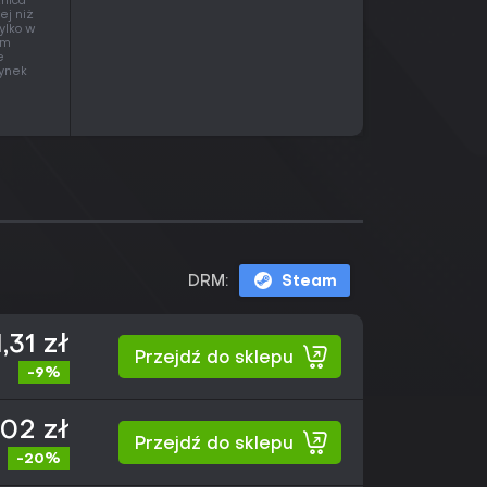
żnica
ej niż
ylko w
em
e
rynek
DRM:
Steam
,31 zł
Przejdź do sklepu
-9%
02 zł
Przejdź do sklepu
-20%