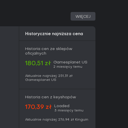
panie single-player: odświeżone Yakuza Kiwami
WIĘCEJ
nikalną fabułą. Poziomy trudności - Beginner,
osowują wyzwanie do umiejętności gracza.
Historycznie najniższa cena
bawę, jak Bad Boy Dragon, w którym Kiryu
motocyklowym pań, by bronić Okinawy w
ołowych. Hell's Arena dodaje warstwę wyzwania
Historia cen ze sklepów
m walki.
oficjalnych
Gamesplanet US
180,51 zł
2 miesięcy temu
ego yakuzy Kazumy Kiryu, chroniącego bliskich w
 Okinawie i w Kamurocho. Dark Ties zgłębia
Aktualnie najniżej:
251,31 zł
kreślając jego wyrachowane podejście do władzy
Gamesplanet US
amat z lżejszymi akcentami, na tle tętniących
Historia cen z keyshopów
cających do włóczenia się i pobocznych
Loaded
170,39 zł
3 miesięcy temu
Aktualnie najniżej:
276,94 zł
Kinguin
4 w agregatorach recenzji i 67 procent
, Yakuza Kiwami 3 & Dark Ties przyciąga