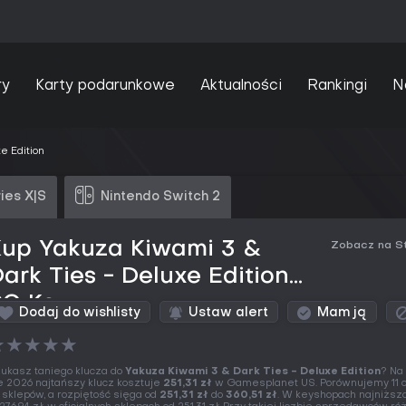
ry
Karty podarunkowe
Aktualności
Rankingi
N
e Edition
ies X|S
Nintendo Switch 2
Kup Yakuza Kiwami 3 &
Zobacz na S
ark Ties - Deluxe Edition
PC Key
Dodaj do wishlisty
Ustaw alert
Mam ją
★
★
★
★
★
ukasz taniego klucza do
Yakuza Kiwami 3 & Dark Ties - Deluxe Edition
? Na
e 2026 najtańszy klucz kosztuje
251,31 zł
w Gamesplanet US. Porównujemy 11 o
 sklepów, a rozpiętość sięga od
251,31 zł
do
360,51 zł
. W keyshopach najniższ