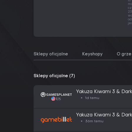
to
mi
cz
23
wa
od
je
Sklepy oficjalne
Keyshopy
O grze
Sklepy oficjalne (7)
Yakuza Kiwami 3 & Dark
1d temu
Yakuza Kiwami 3 & Dark
36m temu