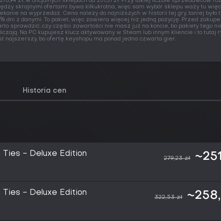
 276,94 zł, w oficjalnych sklepach od 251,31 zł. Przy takiej liczbie sprzedawców ró
ędzy skrajnymi ofertami bywa kilkukrotna, więc sam wybór sklepu waży tu więc
ekanie na wyprzedaż. Cena należy do najniższych w historii tej gry, taniej było t
% dni z danymi. To pakiet, więc zawiera więcej niż jedną pozycję. Przed zakup
rto sprawdzić, czy części zawartości nie masz już na koncie, bo pakiety tego ni
liczają. Na PC kupujesz klucz aktywowany w Steam lub innym kliencie i to tutaj 
st najszerszy, bo ofertę keyshopu ma ponad jedna czwarta gier.
Historia cen
 Ties - Deluxe Edition
~251
279,23 zł
 Ties - Deluxe Edition
~258,
322,53 zł