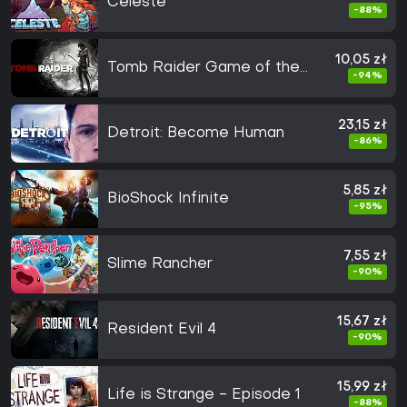
Celeste
-88%
10,05 zł
Tomb Raider Game of the
-94%
Year
23,15 zł
Detroit: Become Human
-86%
5,85 zł
BioShock Infinite
-95%
7,55 zł
Slime Rancher
-90%
15,67 zł
Resident Evil 4
-90%
15,99 zł
Life is Strange - Episode 1
-88%