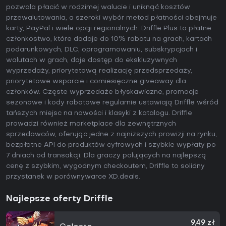
pozwala płacić w rodzimej walucie i uniknąć kosztów
przewalutowania, a szeroki wybór metod płatności obejmuje
karty, PayPal i wiele opcji regionalnych. Driffle Plus to płatne
członkostwo, które dodaje do 10% rabatu na grach, kartach
podarunkowych, DLC, oprogramowaniu, subskrypcjach i
walutach w grach, daje dostęp do ekskluzywnych
wyprzedaży, priorytetową realizację przedsprzedaży,
priorytetowe wsparcie i comiesięczne giveaway dla
członków. Częste wyprzedaże błyskawiczne, promocje
sezonowe i kody rabatowe regularnie ustawiają Driffle wśród
tańszych miejsc na nowości i klasyki z katalogu. Driffle
prowadzi również marketplace dla zewnętrznych
sprzedawców, oferując jedne z najniższych prowizji na rynku,
bezpłatne API do produktów cyfrowych i szybkie wypłaty po
7 dniach od transakcji. Dla graczy polujących na najlepszą
cenę z szybkim, wygodnym checkoutem, Driffle to solidny
przystanek w porównywarce XD.deals.
Najlepsze oferty Driffle
9,49 zł