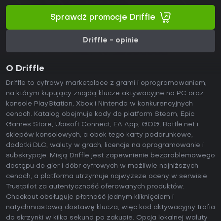
Sprawdź promocje Driffle
Driffle - opinie
O Driffle
Driffle to cyfrowy marketplace z grami i oprogramowaniem,
na którym kupujący znajdą klucze aktywacyjne na PC oraz
konsole PlayStation, Xbox i Nintendo w konkurencyjnych
cenach. Katalog obejmuje kody do platform Steam, Epic
Games Store, Ubisoft Connect, EA App, GOG, Battle.net i
sklepów konsolowych, a obok tego karty podarunkowe,
dodatki DLC, waluty w grach, licencje na oprogramowanie i
subskrypcje. Misją Driffle jest zapewnienie bezproblemowego
dostępu do gier i dóbr cyfrowych w możliwie najniższych
cenach, a platforma utrzymuje najwyższe oceny w serwisie
Trustpilot za autentyczność oferowanych produktów.
Checkout obsługuje płatność jednym kliknięciem i
natychmiastową dostawę klucza, więc kod aktywacyjny trafia
do skrzynki w kilka sekund po zakupie. Opcja lokalnej waluty