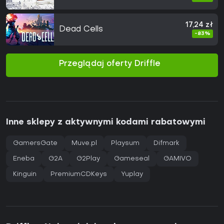
17,24 zł
Dead Cells
-83%
Przeglądaj oferty Driffle
Inne sklepy z aktywnymi kodami rabatowymi
GamersGate
Muve.pl
Playsum
Difmark
Eneba
G2A
G2Play
Gameseal
GAMIVO
Kinguin
PremiumCDKeys
Yuplay