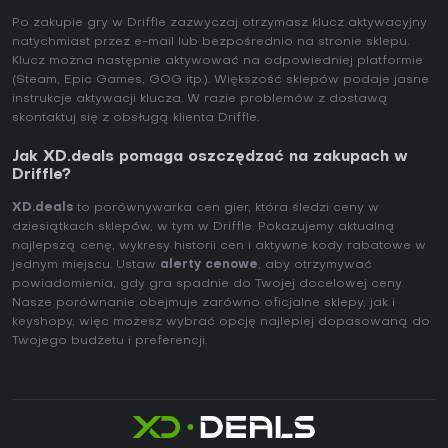
Po zakupie gry w Driffle zazwyczaj otrzymasz klucz aktywacyjny
natychmiast przez e-mail lub bezpośrednio na stronie sklepu.
Klucz można następnie aktywować na odpowiedniej platformie
(Steam, Epic Games, GOG itp.). Większość sklepów podaje jasne
instrukcje aktywacji klucza. W razie problemów z dostawą
skontaktuj się z obsługą klienta Driffle.
Jak XD.deals pomaga oszczędzać na zakupach w
Driffle?
XD.deals
to porównywarka cen gier, która śledzi ceny w
dziesiątkach sklepów, w tym w Driffle. Pokazujemy aktualną
najlepszą cenę, wykresy historii cen i aktywne kody rabatowe w
jednym miejscu. Ustaw
alerty cenowe
, aby otrzymywać
powiadomienia, gdy gra spadnie do Twojej docelowej ceny.
Nasze porównanie obejmuje zarówno oficjalne sklepy, jak i
keyshopy, więc możesz wybrać opcję najlepiej dopasowaną do
Twojego budżetu i preferencji.