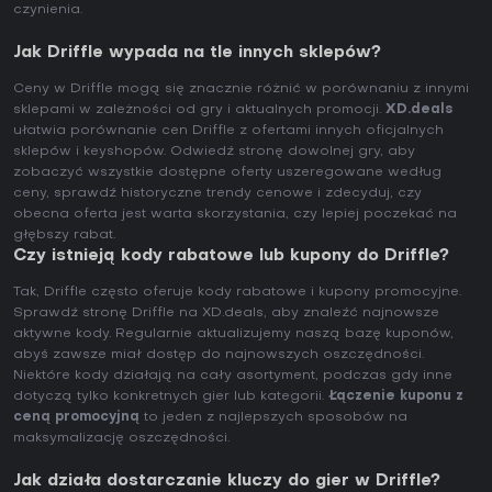
czynienia.
Jak Driffle wypada na tle innych sklepów?
Ceny w Driffle mogą się znacznie różnić w porównaniu z innymi
sklepami w zależności od gry i aktualnych promocji.
XD.deals
ułatwia porównanie cen Driffle z ofertami innych oficjalnych
sklepów i keyshopów. Odwiedź stronę dowolnej gry, aby
zobaczyć wszystkie dostępne oferty uszeregowane według
ceny, sprawdź historyczne trendy cenowe i zdecyduj, czy
obecna oferta jest warta skorzystania, czy lepiej poczekać na
głębszy rabat.
Czy istnieją kody rabatowe lub kupony do Driffle?
Tak, Driffle często oferuje kody rabatowe i kupony promocyjne.
Sprawdź stronę Driffle na XD.deals, aby znaleźć najnowsze
aktywne kody. Regularnie aktualizujemy naszą bazę kuponów,
abyś zawsze miał dostęp do najnowszych oszczędności.
Niektóre kody działają na cały asortyment, podczas gdy inne
dotyczą tylko konkretnych gier lub kategorii.
Łączenie kuponu z
ceną promocyjną
to jeden z najlepszych sposobów na
maksymalizację oszczędności.
Jak działa dostarczanie kluczy do gier w Driffle?