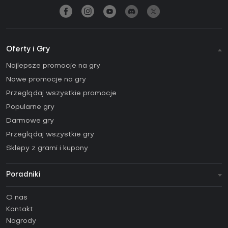
Oferty i Gry
Najlepsze promocje na gry
Nowe promocje na gry
Przeglądaj wszystkie promocje
Popularne gry
Darmowe gry
Przeglądaj wszystkie gry
Sklepy z grami i kupony
Poradniki
FAQ
O nas
Poradniki
Kontakt
Jak aktywować klucz Steam (CD Key)?
Nagrody