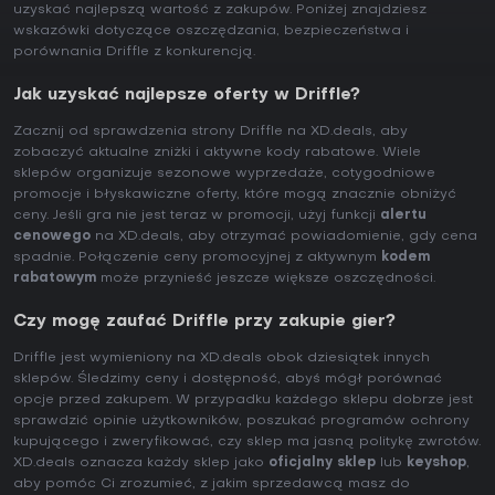
uzyskać najlepszą wartość z zakupów. Poniżej znajdziesz
wskazówki dotyczące oszczędzania, bezpieczeństwa i
porównania Driffle z konkurencją.
Jak uzyskać najlepsze oferty w Driffle?
Zacznij od sprawdzenia strony Driffle na XD.deals, aby
zobaczyć aktualne zniżki i aktywne kody rabatowe. Wiele
sklepów organizuje sezonowe wyprzedaże, cotygodniowe
promocje i błyskawiczne oferty, które mogą znacznie obniżyć
ceny. Jeśli gra nie jest teraz w promocji, użyj funkcji
alertu
cenowego
na XD.deals, aby otrzymać powiadomienie, gdy cena
spadnie. Połączenie ceny promocyjnej z aktywnym
kodem
rabatowym
może przynieść jeszcze większe oszczędności.
Czy mogę zaufać Driffle przy zakupie gier?
Driffle jest wymieniony na XD.deals obok dziesiątek innych
sklepów. Śledzimy ceny i dostępność, abyś mógł porównać
opcje przed zakupem. W przypadku każdego sklepu dobrze jest
sprawdzić opinie użytkowników, poszukać programów ochrony
kupującego i zweryfikować, czy sklep ma jasną politykę zwrotów.
XD.deals oznacza każdy sklep jako
oficjalny sklep
lub
keyshop
,
aby pomóc Ci zrozumieć, z jakim sprzedawcą masz do