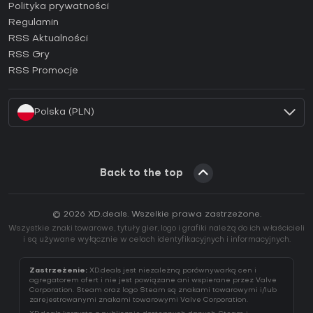
Jak aktywować klucz Epic Games (CD Key)?
Polityka prywatności
Regulamin
Jak aktywować klucz GOG (CD Key)?
RSS Aktualności
Jak aktywować klucz Ubisoft Connect (CD Key)?
RSS Gry
Jak aktywować klucz EA App (CD Key)?
RSS Promocje
Jak aktywować klucz Battle.net (CD Key)?
Polska (PLN)
Back to the top
© 2026 XD.deals. Wszelkie prawa zastrzeżone.
Wszystkie znaki towarowe, tytuły gier, logo i grafiki należą do ich właścicieli
i są używane wyłącznie w celach identyfikacyjnych i informacyjnych.
Zastrzeżenie:
XD.deals jest niezależną porównywarką cen i
agregatorem ofert i nie jest powiązane ani wspierane przez Valve
Corporation. Steam oraz logo Steam są znakami towarowymi i/lub
zarejestrowanymi znakami towarowymi Valve Corporation.