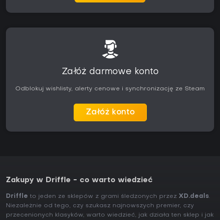
Załóż darmowe konto
Odblokuj wishlisty, alerty cenowe i synchronizację ze Steam
Załóż konto
Zakupy w Driffle - co warto wiedzieć
Driffle
to jeden ze sklepów z grami śledzonych przez
XD.deals
.
Niezależnie od tego, czy szukasz najnowszych premier, czy
przecenionych klasyków, warto wiedzieć, jak działa ten sklep i jak