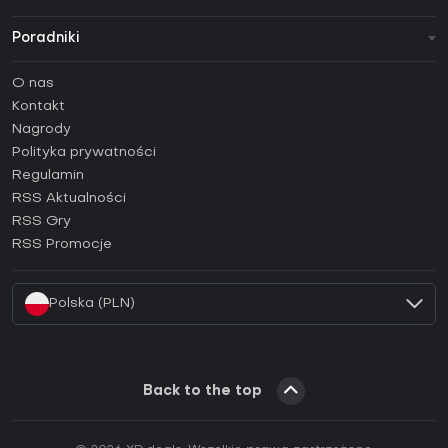
Poradniki
FAQ
O nas
Poradniki
Kontakt
Jak aktywować klucz Steam (CD Key)?
Nagrody
Jak aktywować klucz Epic Games (CD Key)?
Polityka prywatności
Regulamin
Jak aktywować klucz GOG (CD Key)?
RSS Aktualności
Jak aktywować klucz Ubisoft Connect (CD Key)?
RSS Gry
Jak aktywować klucz EA App (CD Key)?
RSS Promocje
Jak aktywować klucz Battle.net (CD Key)?
Polska (PLN)
Back to the top