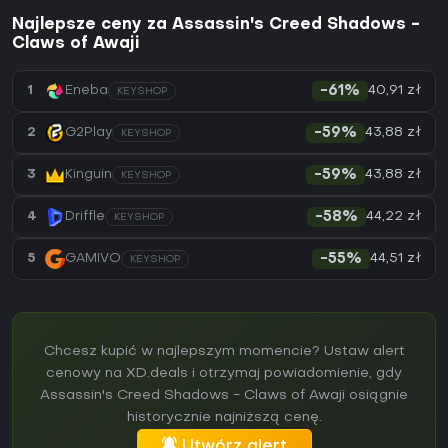
Najlepsze ceny za Assassin's Creed Shadows -
Claws of Awaji
40,91 zł
1
Eneba
-61%
KEYSHOP
43,88 zł
2
G2Play
-59%
KEYSHOP
43,88 zł
3
Kinguin
-59%
KEYSHOP
44,22 zł
4
Driffle
-58%
KEYSHOP
44,51 zł
5
GAMIVO
-55%
KEYSHOP
Chcesz kupić w najlepszym momencie? Ustaw alert
cenowy na XD.deals i otrzymaj powiadomienie, gdy
Assassin's Creed Shadows - Claws of Awaji osiągnie
historycznie najniższą cenę.
Utwórz alert