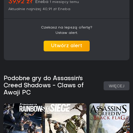
39,92 zł
Eneba
1 miesięcy temu
Aktualnie najniżej:
40,91 zł
Eneba
Czekasz na lepszą ofertę?
Ustaw alert.
Utwórz alert
Podobne gry do Assassin's
Creed Shadows - Claws of
WIĘCEJ
Awaji PC