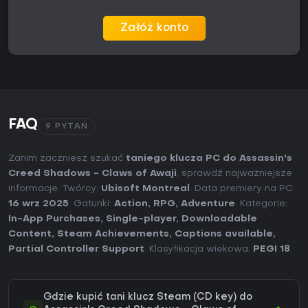
Załóż konto
FAQ
9 PYTAŃ
Zanim zaczniesz szukać
taniego klucza PC do Assassin's
Creed Shadows - Claws of Awaji
, sprawdź najważniejsze
informacje. Twórcy:
Ubisoft Montreal
. Data premiery na PC:
16 wrz 2025
. Gatunki:
Action
,
RPG
,
Adventure
. Kategorie:
In-App Purchases
,
Single-player
,
Downloadable
Content
,
Steam Achievements
,
Captions available
,
Partial Controller Support
. Klasyfikacja wiekowa:
PEGI 18
.
Gdzie kupić tani klucz Steam (CD key) do