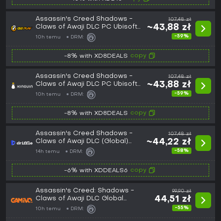
Assassin's Creed Shadows -
107,48 zł
Claws of Awaji DLC PC Ubisoft
~43,88 zł
Connect CD Key
-59%
10h temu
DRM:
copy
-8% with XD8DEALS
Assassin's Creed Shadows -
107,48 zł
Claws of Awaji DLC PC Ubisoft
~43,88 zł
Connect CD Key
-59%
10h temu
DRM:
copy
-8% with XD8DEALS
Assassin's Creed Shadows -
107,48 zł
Claws of Awaji DLC (Global)
~44,22 zł
(PC) - Ubisoft Connect - Digital
-58%
14h temu
DRM:
Key
copy
-6% with XDDEALS6
Assassin's Creed: Shadows -
99,90 zł
Claws of Awaji DLC Global
44,51 zł
(Ubisoft Connect)
-55%
10h temu
DRM: