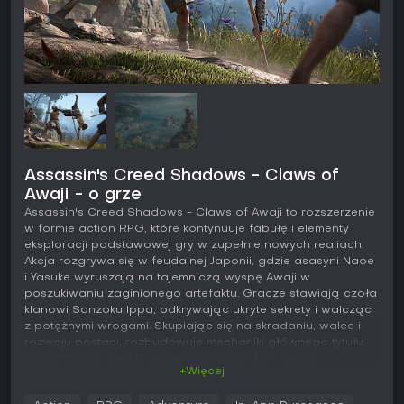
Assassin's Creed Shadows - Claws of
Awaji - o grze
Assassin's Creed Shadows - Claws of Awaji to rozszerzenie
w formie action RPG, które kontynuuje fabułę i elementy
eksploracji podstawowej gry w zupełnie nowych realiach.
Akcja rozgrywa się w feudalnej Japonii, gdzie asasyni Naoe
i Yasuke wyruszają na tajemniczą wyspę Awaji w
poszukiwaniu zaginionego artefaktu. Gracze stawiają czoła
klanowi Sanzoku Ippa, odkrywając ukryte sekrety i walcząc
z potężnymi wrogami. Skupiając się na skradaniu, walce i
rozwoju postaci, rozbudowuje mechaniki głównego tytułu,
dostarczając świeże wyzwania miłośnikom świata
+Więcej
Assassin's Creed Shadows.