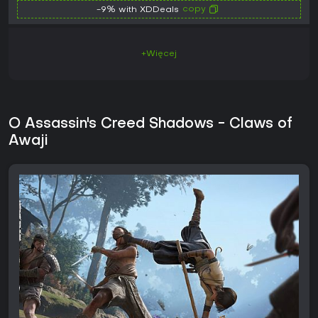
copy
-9% with XDDeals
+Więcej
O Assassin's Creed Shadows - Claws of
Awaji