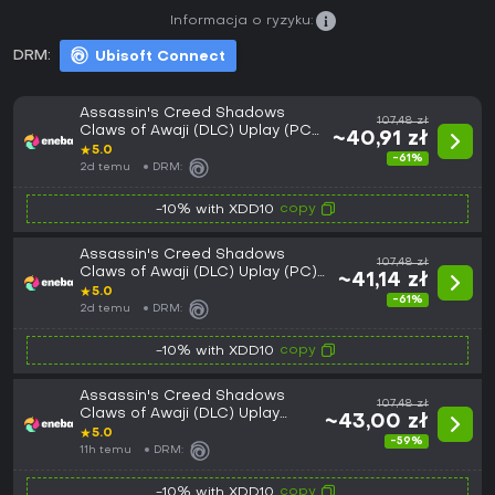
Informacja o ryzyku:
DRM:
Ubisoft Connect
Assassin's Creed Shadows
107,48 zł
Claws of Awaji (DLC) Uplay (PC)
~40,91 zł
Key GLOBAL
★
5.0
-61%
2d temu
DRM:
copy
-10% with XDD10
Assassin's Creed Shadows
107,48 zł
Claws of Awaji (DLC) Uplay (PC)
~41,14 zł
Key EMEA
★
5.0
-61%
2d temu
DRM:
copy
-10% with XDD10
Assassin's Creed Shadows
107,48 zł
Claws of Awaji (DLC) Uplay
~43,00 zł
(PC) Key EUROPE
★
5.0
-59%
11h temu
DRM:
copy
-10% with XDD10