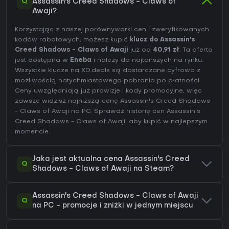
Q
Assassin's Creed Shadows - Claws of
Awaji?
Korzystając z naszej porównywarki cen i zweryfikowanych
kodów rabatowych, możesz kupić
klucz do Assassin's
Creed Shadows - Claws of Awaji
już od
40,91 zł
. Ta oferta
jest dostępna w
Eneba
i należy do najtańszych na rynku.
Wszystkie klucze na XD.deals są dostarczane cyfrowo z
możliwością natychmiastowego pobrania po płatności.
Ceny uwzględniają już prowizje i kody promocyjne, więc
zawsze widzisz najniższą cenę Assassin's Creed Shadows
- Claws of Awaji na
PC
. Sprawdź
historię cen Assassin's
Creed Shadows - Claws of Awaji
, aby kupić w najlepszym
momencie.
Jaka jest aktualna cena Assassin's Creed
Q
Shadows - Claws of Awaji na Steam?
Assassin's Creed Shadows - Claws of Awaji
Q
na PC - promocje i zniżki w jednym miejscu