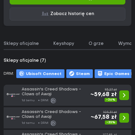
Zobacz historię cen
Sklepy oficjalne
Keyshopy
O grze
Wymaga
Sklepy oficjalne (7)
DRM:
Ubisoft Connect
Steam
Epic Games L
Assassin's Creed Shadows -
93,27 zł
Claws of Awaji
~59,68 zł
-36%
1d temu
DRM:
Assassin's Creed Shadows -
105,31 zł
Claws of Awaji
~67,58 zł
-35%
1d temu
DRM:
Assassin's Creed Shadows -
107,48 zł