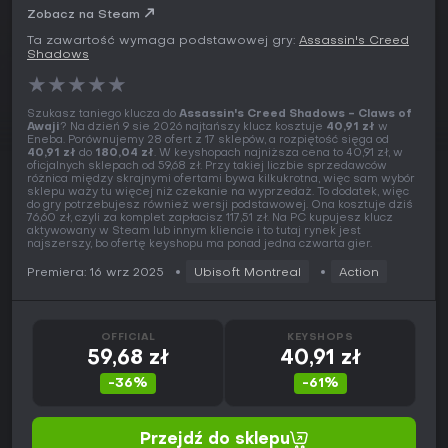
Zobacz na Steam
Ta zawartość wymaga podstawowej gry:
Assassin's Creed
Shadows
★
★
★
★
★
Szukasz taniego klucza do
Assassin's Creed Shadows - Claws of
Awaji
? Na dzień 9 sie 2026 najtańszy klucz kosztuje
40,91 zł
w
Eneba. Porównujemy 28 ofert z 17 sklepów, a rozpiętość sięga od
40,91 zł
do
180,04 zł
. W keyshopach najniższa cena to 40,91 zł, w
oficjalnych sklepach od 59,68 zł. Przy takiej liczbie sprzedawców
różnica między skrajnymi ofertami bywa kilkukrotna, więc sam wybór
sklepu waży tu więcej niż czekanie na wyprzedaż. To dodatek, więc
do gry potrzebujesz również wersji podstawowej. Ona kosztuje dziś
76,60 zł, czyli za komplet zapłacisz 117,51 zł. Na PC kupujesz klucz
aktywowany w Steam lub innym kliencie i to tutaj rynek jest
najszerszy, bo ofertę keyshopu ma ponad jedna czwarta gier.
Premiera: 16 wrz 2025
Ubisoft Montreal
Action
OFFICIAL
KEYSHOPS
59,68 zł
40,91 zł
-36%
-61%
Przejdź do sklepu