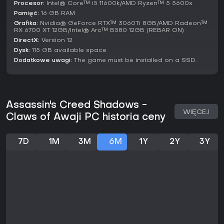
Procesor:
Intel® Core™ i5 11600k/AMD Ryzen™ 5 5600x
Pamięć:
16 GB RAM
Grafika:
Nvidia® GeForce RTX™ 3060Ti 8GB/AMD Radeon™
RX 6700 XT 12GB/Intel® Arc™ B580 12GB (REBAR ON)
DirectX:
Version 12
Dysk:
115 GB available space
Dodatkowe uwagi:
The game must be installed on a SSD.
Assassin's Creed Shadows -
WIĘCEJ
Claws of Awaji PC historia ceny
7D
1M
3M
6M
1Y
2Y
3Y