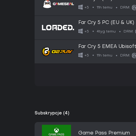
11h temu
+5
DRM:
Far Cry 5 PC (EU & UK)
4tyg temu
+5
DRM:
Far Cry 5 EMEA Ubisof
11h temu
+5
DRM:
Subskrypcje (4)
Game Pass Premium