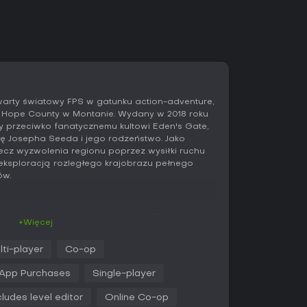
warty światowy FPS w gatunku action-adventure,
e Hope County w Montanie. Wydany w 2018 roku
czy przeciwko fanatycznemu kultowi Eden's Gate,
 Josepha Seeda i jego rodzeństwo. Jako
ecz wyzwolenia regionu poprzez wysiłki ruchu
 eksploracją rozległego krajobrazu pełnego
ów.
mechanice strzelaniny w widoku FPP, w której
+Więcej
erzętami, korzystając z szerokiego arsenału broni
improwizowane narzędzia jak łopaty.
lti-player
Co-op
olę, umożliwiając swobodne poruszanie się po
mi jak muscle cars, quady czy samoloty. Możesz
-App Purchases
Single-player
uns for Hire lub Fangs for Hire - ludzkich
ym niedźwiedzia Cheeseburgera czy psa
cludes level editor
Online Co-op
h. Misje poboczne i rozgałęziona fabuła