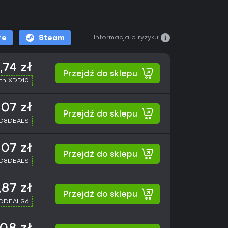
Informacja o ryzyku:
re
Steam
,74 zł
Przejdź do sklepu
th XDD10
,07 zł
Przejdź do sklepu
XD8DEALS
,07 zł
Przejdź do sklepu
XD8DEALS
,87 zł
Przejdź do sklepu
XDDEALS6