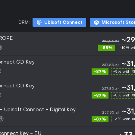
DRM:
Ubisoft Connect
Microsoft Sto
UROPE
~29
257,85 zł
-88%
-10% wi
Connect CD Key
~31
257,85 zł
-87%
-8% with 
Connect CD Key
~31
257,85 zł
-87%
-8% with 
 - Ubisoft Connect - Digital Key
~31
257,85 zł
-87%
-6% with 
 Connect Key - EU