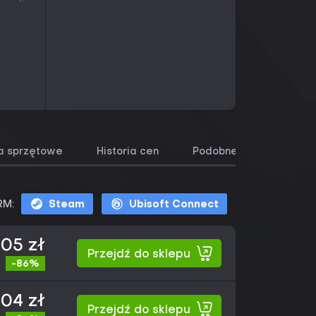
 sprzętowe
Historia cen
Podobne gry
RM:
Steam
Ubisoft Connect
,05 zł
Przejdź do sklepu
-86%
,04 zł
Przejdź do sklepu