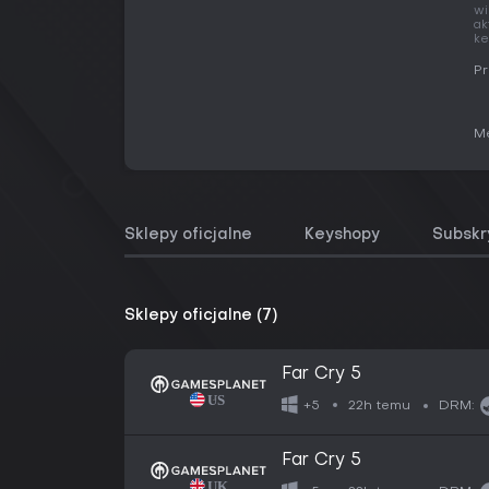
wi
ak
ke
Pr
Me
Sklepy oficjalne
Keyshopy
Subskr
Sklepy oficjalne (7)
Far Cry 5
22h temu
+5
DRM:
Far Cry 5