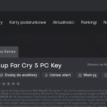
ry
Karty podarunkowe
Aktualności
Rankingi
N
ox Series
up Far Cry 5 PC Key
Zobacz na S
Dodaj do wishlisty
Ustaw alert
Mam ją
★
★
★
★
★
ukasz taniego klucza do
Far Cry 5
? Na dzień 7 sie 2026 najtańszy klucz kosztu
,74 zł
w Eneba. Porównujemy 48 ofert z 18 sklepów, a rozpiętość sięga od
29,7
025,19 zł
. W keyshopach najniższa cena to 29,74 zł, w oficjalnych sklepach od 31,
zy takiej liczbie sprzedawców różnica między skrajnymi ofertami bywa kilkukrot
ęc sam wybór sklepu waży tu więcej niż czekanie na wyprzedaż. Gra jest też
stępna w abonamencie (Game Pass Premium, Game Pass Ultimate, PC Game 