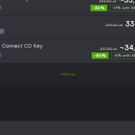
~33,
249,90 zł
-86%
-17% with 
33
249,90 zł
t Connect CD Key
~34
257,85 zł
-86%
-8% with 
+Więcej