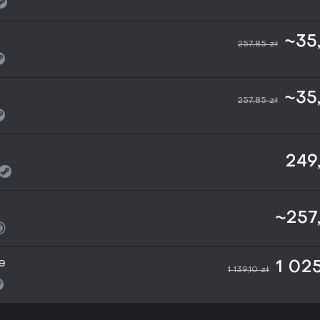
~35
257,85 zł
~35
257,85 zł
249
~257
e
1 025
1 139,10 zł