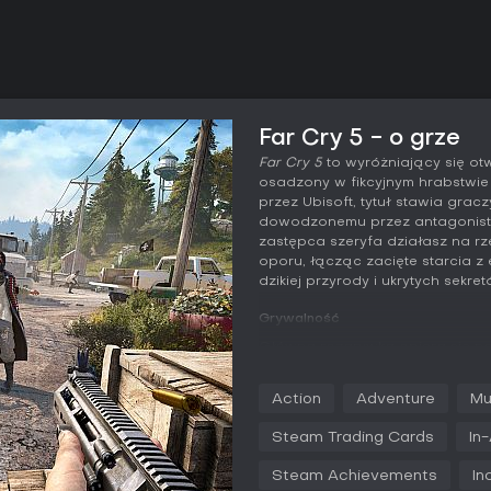
Far Cry 5 - o grze
Far Cry 5
to wyróżniający się ot
osadzony w fikcyjnym hrabstwi
przez Ubisoft, tytuł stawia gra
dowodzonemu przez antagonistę
zastępca szeryfa działasz na rz
oporu, łącząc zacięte starcia z
dzikiej przyrody i ukrytych sekret
Grywalność
Główna rozgrywka opiera się na 
walczysz z członkami kultu i zwi
- od karabinów rakietowych po 
Action
Adventure
Mu
Eksploracja odgrywa kluczową r
otwartym świecie pojazdami taki
Steam Trading Cards
In
rekrutować sojuszników z grupy G
towarzyszy oraz zwierzęta, w t
Steam Achievements
In
Boomerem - do pomocy w walkac