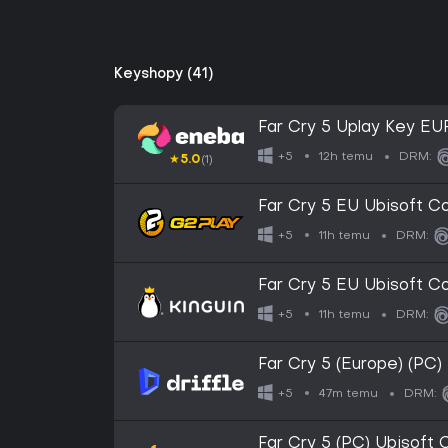
Keyshopy (41)
Far Cry 5 Uplay Key E
12h temu
+5
DRM:
★
5.0
(1)
Far Cry 5 EU Ubisoft 
11h temu
+5
DRM:
Far Cry 5 EU Ubisoft 
11h temu
+5
DRM:
Far Cry 5 (Europe) (PC)
47m temu
+5
DRM:
Far Cry 5 (PC) Ubisoft