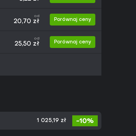
od
Porównaj ceny
20,70 zł
od
Porównaj ceny
25,50 zł
-10%
1 025,19 zł