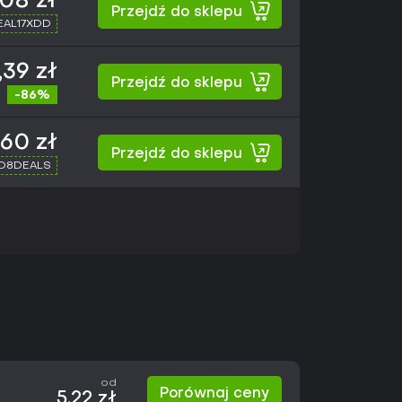
08 zł
Przejdź do sklepu
SEAL17XDD
,39 zł
Przejdź do sklepu
-86%
,60 zł
Przejdź do sklepu
XD8DEALS
od
Porównaj ceny
5,22 zł