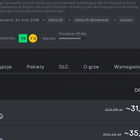
ęc sprawdź, czy nie masz jej już w ramach subskrypcji. Na PC kupujesz klucz
tywowany w Steam lub innym kliencie i to tutaj rynek jest najszerszy, bo ofertę
yshopu ma ponad jedna czwarta gier.
emiera: 26 mar 2018
Ubisoft
Ubisoft Montreal
Action
Positive
(159k)
tacritic:
78
7.0
Steam:
ypcje
Pakiety
DLC
O grze
Wymagania
D
~31
223,38 zł
~35
250,62 zł