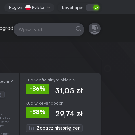
Region:
Polska
Keyshops:
Wszystkie platformy
agrody
Kup w oficjalnym sklepie:
team
-86%
31,05 zł
Kup w keyshopach:
-88%
29,74 zł
je
4 zł
do
05 zł.
na,
Zobacz historię cen
Pass),