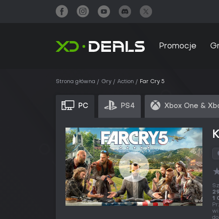
Promocje
G
Strona główna
Gry
Action
Far Cry 5
PC
PS4
Xbox One & Xb
K
Sz
29
1 
Pr
wi
do