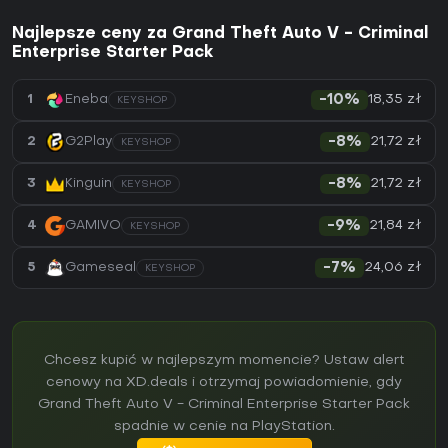
Najlepsze ceny za Grand Theft Auto V - Criminal
Enterprise Starter Pack
18,35 zł
1
Eneba
-10%
KEYSHOP
21,72 zł
2
G2Play
-8%
KEYSHOP
21,72 zł
3
Kinguin
-8%
KEYSHOP
21,84 zł
4
GAMIVO
-9%
KEYSHOP
24,06 zł
5
Gameseal
-7%
KEYSHOP
Chcesz kupić w najlepszym momencie? Ustaw alert
cenowy na XD.deals i otrzymaj powiadomienie, gdy
Grand Theft Auto V - Criminal Enterprise Starter Pack
spadnie w cenie na PlayStation.