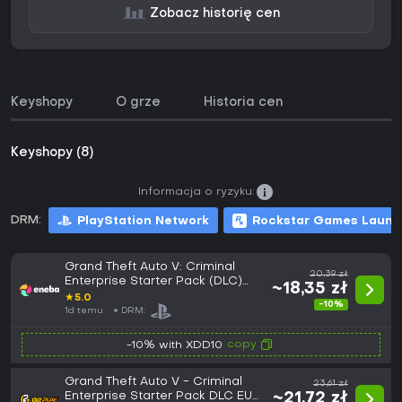
Zobacz historię cen
Keyshopy
O grze
Historia cen
Keyshopy (8)
Informacja o ryzyku:
DRM:
PlayStation Network
Rockstar Games Launc
Grand Theft Auto V: Criminal
20,39 zł
Enterprise Starter Pack (DLC)
~18,35 zł
(PS4) PSN Key EUROPE
★
5.0
-10%
1d temu
DRM:
copy
-10% with XDD10
Grand Theft Auto V - Criminal
23,61 zł
Enterprise Starter Pack DLC EU
~21,72 zł