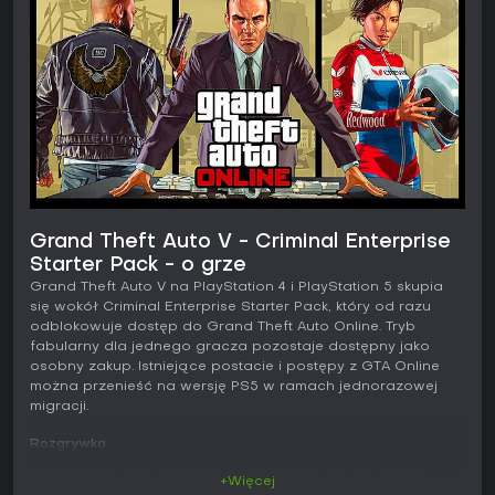
Grand Theft Auto V - Criminal Enterprise
Starter Pack - o grze
Grand Theft Auto V na PlayStation 4 i PlayStation 5 skupia
się wokół Criminal Enterprise Starter Pack, który od razu
odblokowuje dostęp do Grand Theft Auto Online. Tryb
fabularny dla jednego gracza pozostaje dostępny jako
osobny zakup. Istniejące postacie i postępy z GTA Online
można przenieść na wersję PS5 w ramach jednorazowej
migracji.
Rozgrywka
Grand Theft Auto Online przenosi graczy do otwartego
+Więcej
świata Los Santos i hrabstwa Blaine. Głównym celem jest