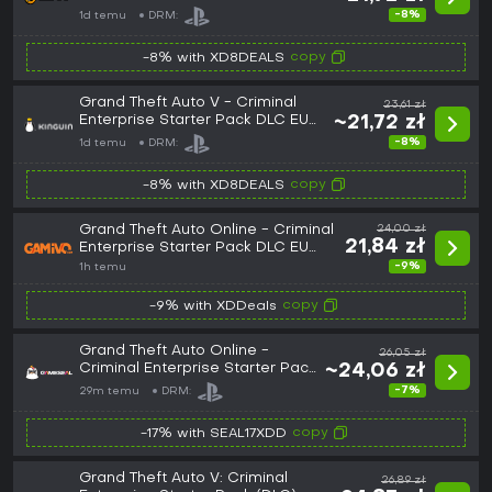
PS4 CD Key
-8%
1d temu
DRM:
copy
-8% with XD8DEALS
Grand Theft Auto V - Criminal
23,61 zł
Enterprise Starter Pack DLC EU
~21,72 zł
PS4 CD Key
-8%
1d temu
DRM:
copy
-8% with XD8DEALS
Grand Theft Auto Online - Criminal
24,00 zł
21,84 zł
Enterprise Starter Pack DLC EU
(PS4)
-9%
1h temu
copy
-9% with XDDeals
Grand Theft Auto Online -
26,05 zł
Criminal Enterprise Starter Pack
~24,06 zł
(DLC) (PS4) PSN Key - EU
-7%
29m temu
DRM:
copy
-17% with SEAL17XDD
Grand Theft Auto V: Criminal
26,89 zł