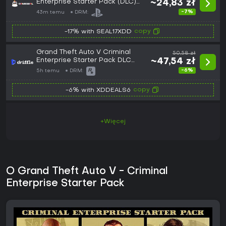
Enterprise Starter Pack (DLC)
~24,83 zł
(PS4) PSN Key - EU
-7%
43m temu
DRM:
copy
-17% with SEAL17XDD
Grand Theft Auto V Criminal
50,58 zł
Enterprise Starter Pack DLC
~47,54 zł
(Global) (PC) - Rockstar -
-6%
5h temu
DRM:
Digital Key
copy
-6% with XDDEALS6
+Więcej
O Grand Theft Auto V - Criminal
Enterprise Starter Pack