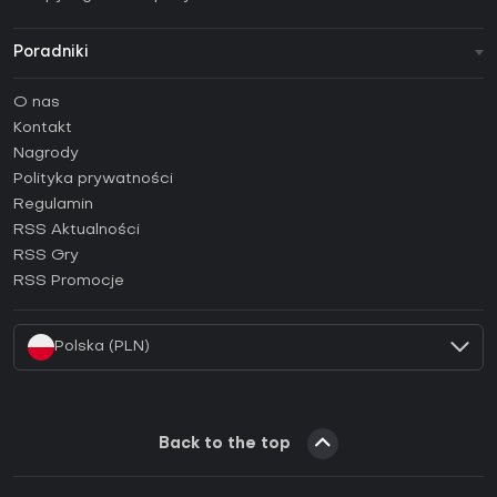
Poradniki
FAQ
O nas
Poradniki
Kontakt
Jak aktywować klucz Steam (CD Key)?
Nagrody
Jak aktywować klucz Epic Games (CD Key)?
Polityka prywatności
Regulamin
Jak aktywować klucz GOG (CD Key)?
RSS Aktualności
Jak aktywować klucz Ubisoft Connect (CD Key)?
RSS Gry
Jak aktywować klucz EA App (CD Key)?
RSS Promocje
Jak aktywować klucz Battle.net (CD Key)?
Polska (PLN)
Back to the top