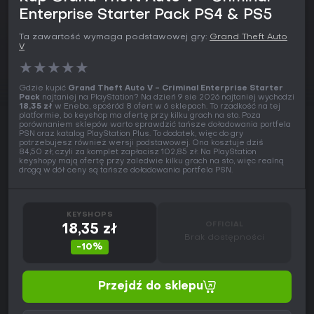
Enterprise Starter Pack PS4 & PS5
Ta zawartość wymaga podstawowej gry:
Grand Theft Auto
V
★
★
★
★
★
Gdzie kupić
Grand Theft Auto V - Criminal Enterprise Starter
Pack
najtaniej na PlayStation? Na dzień 9 sie 2026 najtaniej wychodzi
18,35 zł
w Eneba, spośród 8 ofert w 6 sklepach. To rzadkość na tej
platformie, bo keyshop ma ofertę przy kilku grach na sto. Poza
porównaniem sklepów warto sprawdzić tańsze doładowania portfela
PSN oraz katalog PlayStation Plus. To dodatek, więc do gry
potrzebujesz również wersji podstawowej. Ona kosztuje dziś
84,50 zł, czyli za komplet zapłacisz 102,85 zł. Na PlayStation
keyshopy mają ofertę przy zaledwie kilku grach na sto, więc realną
drogą w dół ceny są tańsze doładowania portfela PSN.
KEYSHOPS
OFFICIAL
18,35 zł
Brak dostępności
-10%
Przejdź do sklepu