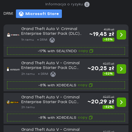
Informacja o ryzyku:
DRM:
Microsoft Store
Grand Theft Auto V: Criminal
41,99 zł
Enterprise Starter Pack (DLC)
~19,45 zł
(Xbox One / Xbox Series X|S)
-53%
1h temu
DRM:
Xbox Live Key - EU
copy
-17% with SEAL17XDD
Grand Theft Auto V - Criminal
42,97 zł
Enterprise Starter Pack DLC
~20,25 zł
XBOX One CD Key
-52%
2h temu
DRM:
copy
-8% with XD8DEALS
Grand Theft Auto V - Criminal
42,97 zł
~20,29 zł
Enterprise Starter Pack DLC
XBOX One CD Key
-52%
2h temu
copy
-8% with XD8DEALS
Grand Theft Auto V - Criminal