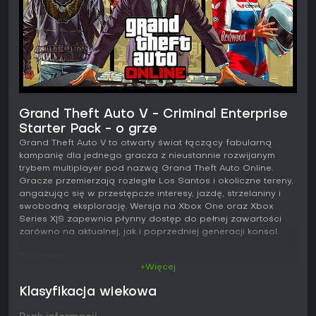
Grand Theft Auto V - Criminal Enterprise
Starter Pack - o grze
Grand Theft Auto V to otwarty świat łączący fabularną
kampanię dla jednego gracza z nieustannie rozwijanym
trybem multiplayer pod nazwą Grand Theft Auto Online.
Gracze przemierzają rozległe Los Santos i okoliczne tereny,
angażując się w przestępcze interesy, jazdę, strzelaniny i
swobodną eksplorację. Wersja na Xbox One oraz Xbox
Series X|S zapewnia płynny dostęp do pełnej zawartości
zarówno na aktualnej, jak i poprzedniej generacji konsol.
Rozgrywka
+Więcej
Podstawą rozgrywki jest sterowanie trzema bohaterami,
których historie splatają się podczas serii ryzykownych
Klasyfikacja wiekowa
napadów. Przełączanie między postaciami odbywa się
natychmiast, a każda z nich dysponuje unikalnymi