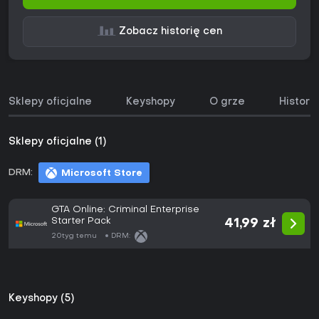
Zobacz historię cen
Sklepy oficjalne
Keyshopy
O grze
Histori
Sklepy oficjalne (1)
DRM:
Microsoft Store
GTA Online: Criminal Enterprise
Starter Pack
41,99 zł
20tyg temu
DRM:
Keyshopy (5)