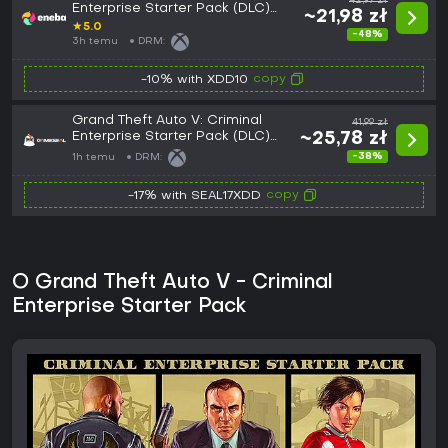
42,97 zł
Enterprise Starter Pack (DLC)
~21,98 zł
(Xbox One) XBOX LIVE Key
★
5.0
-48%
GLOBAL
3h temu
DRM:
copy
-10% with XDD10
Grand Theft Auto V: Criminal
41,99 zł
Enterprise Starter Pack (DLC)
~25,78 zł
(Xbox One / Xbox Series X|S)
-38%
1h temu
DRM:
Xbox Live Key - GLOBAL
copy
-17% with SEAL17XDD
O Grand Theft Auto V - Criminal
Enterprise Starter Pack