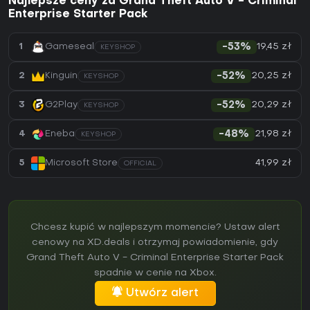
Najlepsze ceny za Grand Theft Auto V - Criminal
Enterprise Starter Pack
19,45 zł
1
Gameseal
-53%
KEYSHOP
20,25 zł
2
Kinguin
-52%
KEYSHOP
20,29 zł
3
G2Play
-52%
KEYSHOP
21,98 zł
4
Eneba
-48%
KEYSHOP
41,99 zł
5
Microsoft Store
OFFICIAL
Chcesz kupić w najlepszym momencie? Ustaw alert
cenowy na XD.deals i otrzymaj powiadomienie, gdy
Grand Theft Auto V - Criminal Enterprise Starter Pack
spadnie w cenie na Xbox.
Utwórz alert