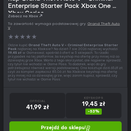
Enterprise Starter Pack Xbox One &
Xbox Series
Zobacz na Xbox
Ta zawartość wymaga podstawowej gry:
Grand Theft Auto
V
★
★
★
★
★
Gdzie kupić
Grand Theft Auto V - Criminal Enterprise Starter
Pack
najtaniej na Xboksie? Na dzień 7 sie 2026 najtaniej wychodzi
19,45 zł
w Gameseal, spośród 6 ofert w 5 sklepach. To rzadki
przypadek na tej platformie, bo keyshop ma ofertę przy mniej niż co
dziesiątej grze Xbox. Warto z tego skorzystać, ale najpierw sprawdź,
czy tytuł nie wchodzi w Game Pass. To dodatek, więc do gry
potrzebujesz również wersji podstawowej. Ona kosztuje dziś 65,61 zł,
czyli za komplet zapłacisz 85,06 zł. Na Xboksie keyshop ma ofertę
przy mniej niż co dziesiątej grze, więc zanim kupisz, sprawdź, czy
tytuł nie wchodzi w Game Pass.
KEYSHOPS
OFFICIAL
19,45 zł
41,99 zł
-53%
Przejdź do sklepu