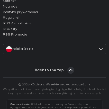
Kontakt
Jak aktywować klucz Steam (CD Key)?
Nagrody
Jak aktywować klucz Epic Games (CD Key)?
Polityka prywatności
Regulamin
Jak aktywować klucz GOG (CD Key)?
RSS Aktualności
Jak aktywować klucz Ubisoft Connect (CD Key)?
RSS Gry
Jak aktywować klucz EA App (CD Key)?
RSS Promocje
Jak aktywować klucz Battle.net (CD Key)?
Polska (PLN)
Back to the top
© 2026 XD.deals. Wszelkie prawa zastrzeżone.
Wszystkie znaki towarowe, tytuły gier, logo i grafiki należą do ich właścicieli
i są używane wyłącznie w celach identyfikacyjnych i informacyjnych.
Zastrzeżenie:
XD.deals jest niezależną porównywarką cen i
agregatorem ofert i nie jest powiązane ani wspierane przez Valve