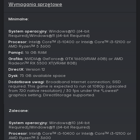
pewnych niedociągnięć. Odbiór na PC jest trudny - recenzje
Wymagania sprzętowe
na Steamie to Overwhelmingly Negative z powodu
chronicznych problemów z optymalizacją i narzekań na
ubogą zawartość endgame. Aktualizacje nadal wychodzą,
Minimalne:
jak druga wprowadzająca warstwowe bronie i poprawki
grywalności.
System operacyjny:
Windows®10 (64-bit
Required)/Windows®11 (64-bit Required)
Jeśli lubisz grind na lepszy sprzęt i wspólne boss fighty, gra
Procesor:
Intel® Core™ i5-10400 or Intel® Core™ i3-12100 or
może sprawić satysfakcję, zwłaszcza przy ciągłym
AMD Ryzen™ 5 3600
wsparciu. Osoby wrażliwe na problemy z wydajnością
Pamięć:
16 GB RAM
powinny poczekać na kolejne patche. Tytuł pasuje do
Grafika:
NVIDIA® GeForce® GTX 1660(VRAM 6GB) or AMD
miłośników kooperacyjnej akcji RPG, a nie szybkich
Radeon™ RX 5500 XT(VRAM 8GB)
shooterów.
DirectX:
Version 12
Dysk:
75 GB available space
Aktualne aktualizacje i stan gry
Dodatkowe uwagi:
Broadband Internet connection; SSD
required. This game is expected to run at 1080p (upscaled
Na początku 2026 roku Monster Hunter Wilds doczekało się
from 720 native resolution) / 30 fps under the "Lowest"
wielu aktualizacji poprawiających balans i dodających
graphics setting. DirectStorage supported.
funkcje. Wprowadzono nowe potwory oraz usprawnienia
jakości życia, choć niektórzy gracze uważają, że późne
etapy wciąż brakuje głębi. Społeczność pozostaje aktywna,
Zalecane:
dzieląc się buildami i strategiami online.
System operacyjny:
Windows®10 (64-bit
Required)/Windows®11 (64-bit Required)
Procesor:
Intel® Core™ i5-10400 or Intel® Core™ i3-12100 or
AMD Ryzen™ 5 3600