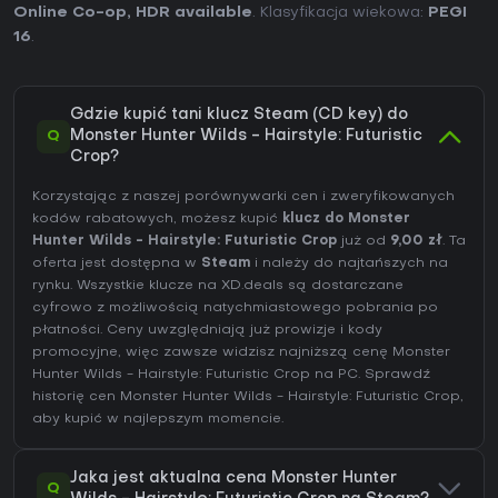
Online Co-op
,
HDR available
. Klasyfikacja wiekowa:
PEGI
16
.
Gdzie kupić tani klucz Steam (CD key) do
Q
Monster Hunter Wilds - Hairstyle: Futuristic
Crop?
Korzystając z naszej porównywarki cen i zweryfikowanych
kodów rabatowych, możesz kupić
klucz do Monster
Hunter Wilds - Hairstyle: Futuristic Crop
już od
9,00 zł
. Ta
oferta jest dostępna w
Steam
i należy do najtańszych na
rynku. Wszystkie klucze na XD.deals są dostarczane
cyfrowo z możliwością natychmiastowego pobrania po
płatności. Ceny uwzględniają już prowizje i kody
promocyjne, więc zawsze widzisz najniższą cenę Monster
Hunter Wilds - Hairstyle: Futuristic Crop na
PC
. Sprawdź
historię cen Monster Hunter Wilds - Hairstyle: Futuristic Crop
,
aby kupić w najlepszym momencie.
Jaka jest aktualna cena Monster Hunter
Q