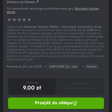
Zobacz na Steam
Ta zawartość wymaga podstawowej gry:
Monster Hunter
Wilds
★
★
★
★
★
Gdzie kupić
Monster Hunter Wilds - Hairstyle: Futuristic Crop
najtaniej? Na dzień 7 sie 2026 ten tytuł ma jedną ofertę,
9,00 zł
w
Steam. Na PC to typowa sytuacja, bo ofertę w keyshopie ma tylko co
czwarty tytuł, a reszta zostaje przy sklepie producenta. Porównywać
nie ma czego, ale śledzimy tę cenę codziennie i pokazujemy, jak
wypada na tle wcześniejszych notowań, a alert cenowy da znać przy
każdym spadku. To dodatek, więc do gry potrzebujesz również wersji
podstawowej. Ona kosztuje dziś 68,99 zł, czyli za komplet zapłacisz
77,99 zł. Na PC kupujesz klucz aktywowany w Steam lub innym
kliencie i to tutaj rynek jest najszerszy, bo ofertę keyshopu ma ponad
jedna czwarta gier.
Premiera: 29 cze 2025
CAPCOM Co., Ltd.
Action
OFFICIAL
KEYSHOPS
9,00 zł
Brak dostępności
Przejdź do sklepu