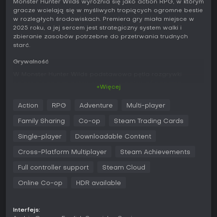
Monster Hunter Wilds wyróżnia się jako action RPG, w którym
gracze wcielają się w myśliwych tropiących ogromne bestie
w rozległych środowiskach. Premiera gry miała miejsce w
2025 roku, a jej sercem jest strategiczny system walki i
zbieranie zasobów potrzebne do przetrwania trudnych
starć.
Grywalność
W Monster Hunter Wilds podstawowa pętla rozgrywki
opiera się na przygotowaniach do polowań poprzez
+Więcej
crafting ekwipunku z części potworów. Gracze wybierają
spośród ikonicznych broni, z których każda ma unikalny
Action
RPG
Adventure
Multi-player
moveset wymagający precyzji w timingu i pozycjonowaniu.
Kluczowym elementem jest Focus Mode, umożliwiający
Family Sharing
Co-op
Steam Trading Cards
celowanie w konkretne części ciała potworów, by tworzyć
słabe punkty i zadawać skuteczniejsze obrażenia. System
Single-player
Downloadable Content
ran pogłębia to mechanikę, otwierając rany na ciele bestii i
Cross-Platform Multiplayer
Steam Achievements
wzmacniając ataki w tych miejscach. Eksploracja odgrywa
dużą rolę - dynamiczna pogoda i zagrożenia
Full controller support
Steam Cloud
środowiskowe wpływają na strategie podczas pościgów.
Online Co-op
HDR available
Oprócz walki zbieranie zasobów i zarządzanie ekwipunkiem
to podstawa. Myśliwi mogą osiodłać Seikrety, jeźdźce
wspomagające podróżowanie i przenoszenie
Interfejs:
dodatkowego sprzętu. Walka jest responsywna, z combo