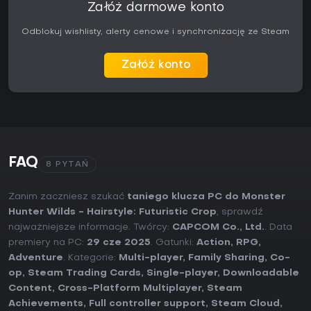
Załóż darmowe konto
Odblokuj wishlisty, alerty cenowe i synchronizację ze Steam
Załóż konto
FAQ
8 PYTAŃ
Zanim zaczniesz szukać
taniego klucza PC do Monster
Hunter Wilds - Hairstyle: Futuristic Crop
, sprawdź
najważniejsze informacje. Twórcy:
CAPCOM Co., Ltd.
. Data
premiery na PC:
29 cze 2025
. Gatunki:
Action
,
RPG
,
Adventure
. Kategorie:
Multi-player
,
Family Sharing
,
Co-
op
,
Steam Trading Cards
,
Single-player
,
Downloadable
Content
,
Cross-Platform Multiplayer
,
Steam
Achievements
,
Full controller support
,
Steam Cloud
,