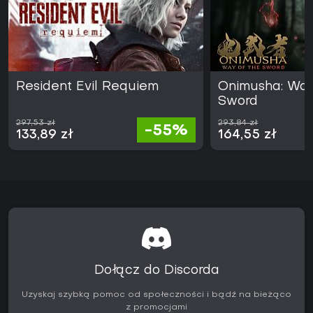
Resident Evil Requiem
Onimusha: Way
Sword
297,53 zł
293,84 zł
-55%
133,89 zł
164,55 zł
Dołącz do Discorda
Uzyskaj szybką pomoc od społeczności i bądź na bieżąco
z promocjami