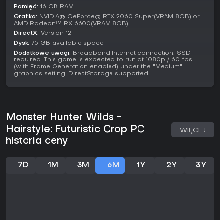
Pamięć:
16 GB RAM
Grafika:
NVIDIA® GeForce® RTX 2060 Super(VRAM 8GB) or
AMD Radeon™ RX 6600(VRAM 8GB)
DirectX:
Version 12
Dysk:
75 GB available space
Dodatkowe uwagi:
Broadband Internet connection; SSD
required. This game is expected to run at 1080p / 60 fps
(with Frame Generation enabled) under the "Medium"
graphics setting. DirectStorage supported.
Monster Hunter Wilds -
Hairstyle: Futuristic Crop PC
WIĘCEJ
historia ceny
7D
1M
3M
6M
1Y
2Y
3Y