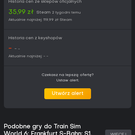
Historia cen ze sklepów oficjalnych
35,99 zł
Steam
2 tygodni temu
Aktualnie najniżej:
119,99 zł
Steam
Historia cen z keyshopów
-
-
-
Aktualnie najniżej:
-
-
Czekasz na lepszą ofertę?
Ustaw alert.
Utwórz alert
Podobne gry do Train Sim
World 6: Frankfurt S-Bahn: S1,
WIĘCEJ