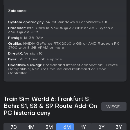
Tutorials w Training Center krok po kroku uczą nowicjuszy
sterowania i systemów.
Zalecane:
Pociągi i trasy
System operacyjny:
64-bit Windows 10 or Windows 11
Trasy obejmują linię S1 wzdłuż Menu, a także S8 i S9
Procesor:
Intel Core i5-9600K @ 3.7 GHz or AMD Ryzen 5
przebiegające przez lotnisko we Frankfurcie i zbiegające
3600 @ 3.6 GHz
się w Wiesbaden Hauptbahnhof. Z licznymi odgałęzieniami i
Pamięć:
16 GB RAM
rozgałęzionymi usługami sieć sprawia wrażenie
Grafika:
NVIDIA GeForce RTX 2060 6 GB or AMD Radeon RX
dynamicznej i rozległej. Dostępne składy to nowoczesny DB
5700 with 8 GB VRAM or more
BR 430 do zadań S-Bahn, wszechstronny DB BR 423 oraz
DirectX:
Version 10
DB BR 143 z wagonami typu push-pull do ruchu
Dysk:
35 GB available space
regionalnego.
Dodatkowe uwagi:
Broadband Internet connection; DirectX
Compatible; Requires mouse and keyboard or Xbox
Czy warto grać?
Controller
Miłośnicy symulatorów kolejowych docenią solidną
realizację sieci Frankfurt S-Bahn i realistyczne mechaniki
jazdy. Dodatek zebrał mieszane opinie - 52 proc.
pozytywnych recenzji spośród 19 na jednej platformie -
Train Sim World 6: Frankfurt S-
chwaląc różnorodność tras i nocne operacje, ale
Bahn: S1, S8 & S9 Route Add-On
wskazując na niezmienione elementy z poprzednich wydań.
WIĘCEJ
Premiera miała miejsce w sierpniu 2025 r., a wsparcie trwa w
PC historia ceny
ramach serii Train Sim World, z kompatybilnością dla
tworzenia treści customowych.
7D
1M
3M
6M
1Y
2Y
3Y