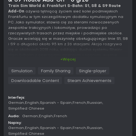
& S9 Route Add-On - o grze
Train Sim World 6: Frankfurt S-Bahn: S1, S8 & S9 Route
Add-On
ożywia tętniącą życiem sieć kolei podmiejskich
Frankfurtu w tym szczegółowym dodatku symulacyjnym na
PC. Jako symulator, stawia cię za sterami nowoczesnych
zespołów trakcyjnych i lokomotyw, prowadząc po
rzeczywistych trasach przez miejskie i podmiejskie okolice.
Gracze wcielają się w maszynistę obsługującego linie S1, S8
i S9 o długości około 95 km z 26 stacjami. Akcja rozgrywa
się w okolicach 2018 roku, oddając ducha systemu Rhein-
Main S-Bahn z operacjami dziennymi i nocnymi, wiernie
+Więcej
odzwierciedlającymi całodobową obsługę w kluczowych
rejonach.
Simulation
Family Sharing
Single-player
Rozgrywka
Downloadable Content
Steam Achievements
W tym symulatorze kolejowym kluczową rolę odgrywa
prowadzenie pociągów z realistyczną fizyką i sterowaniem.
Zajmujesz się przyspieszaniem, hamowaniem i kontrolą
Interfejs:
prędkości, przestrzegając semaforów i rozkładów jazdy.
German
English
Spanish - Spain
French
Russian
Kabiny maszynistów wykonano z dbałością o detale,
Simplified Chinese
zapewniając autentyczne osiągi dzięki autorskiemu silnikowi
Audio:
German
English
French
dynamiki pojazdów. Musisz zarządzać przewozami
pasażerskimi w różnych warunkach pogodowych i porach
Napisy:
dnia wpływających na widoczność i operacje. Dodatkowe
German
English
Spanish - Spain
French
Russian
atrakcje to zadania trasowe z konkretnymi celami na
Simplified Chinese