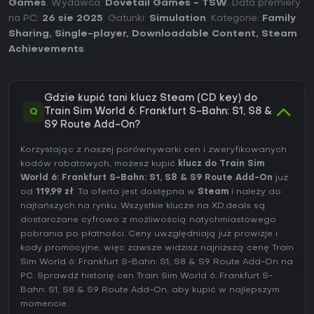
Games
. Wydawca:
Dovetail Games - TSW
. Data premiery
na PC:
26 sie 2025
. Gatunki:
Simulation
. Kategorie:
Family
Sharing
,
Single-player
,
Downloadable Content
,
Steam
Achievements
.
Gdzie kupić tani klucz Steam (CD key) do
Q
Train Sim World 6: Frankfurt S-Bahn: S1, S8 &
S9 Route Add-On?
Korzystając z naszej porównywarki cen i zweryfikowanych
kodów rabatowych, możesz kupić
klucz do Train Sim
World 6: Frankfurt S-Bahn: S1, S8 & S9 Route Add-On
już
od
119,99 zł
. Ta oferta jest dostępna w
Steam
i należy do
najtańszych na rynku. Wszystkie klucze na XD.deals są
dostarczane cyfrowo z możliwością natychmiastowego
pobrania po płatności. Ceny uwzględniają już prowizje i
kody promocyjne, więc zawsze widzisz najniższą cenę Train
Sim World 6: Frankfurt S-Bahn: S1, S8 & S9 Route Add-On na
PC
. Sprawdź
historię cen Train Sim World 6: Frankfurt S-
Bahn: S1, S8 & S9 Route Add-On
, aby kupić w najlepszym
momencie.