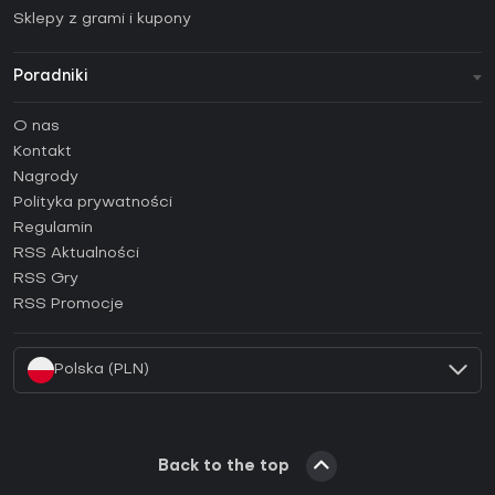
Sklepy z grami i kupony
Poradniki
FAQ
O nas
Poradniki
Kontakt
Jak aktywować klucz Steam (CD Key)?
Nagrody
Jak aktywować klucz Epic Games (CD Key)?
Polityka prywatności
Regulamin
Jak aktywować klucz GOG (CD Key)?
RSS Aktualności
Jak aktywować klucz Ubisoft Connect (CD Key)?
RSS Gry
Jak aktywować klucz EA App (CD Key)?
RSS Promocje
Jak aktywować klucz Battle.net (CD Key)?
Polska (PLN)
Back to the top