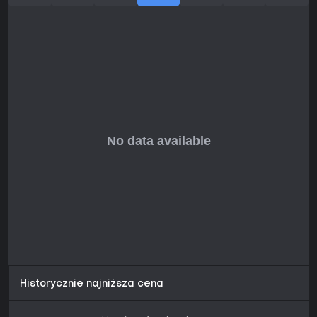
Jeśli lubisz dogłębne symulacje kolejowe i budowanie
długich tras po połączonych liniach, to cenny dodatek.
Osoby szukające szybkiej akcji czy częstych aktualizacji
mogą być rozczarowane mieszanym odbiorem i niszowym
charakterem dla fanów symulacji.
Historycznie najniższa cena