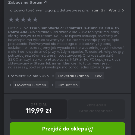
Key
Zobacz na Steam
Ta zawartość wymaga podstawowej gry:
Train Sim World 6
★
★
★
★
★
Gdzie kupić
Train Sim World 6: Frankfurt S-Bahn: S1, S8 & S9
Route Add-On
najtaniej? Na dzień 6 sie 2026 ten tytuł ma jedną
ofertę,
119,99 zł
w Steam. Na PC to typowa sytuacja, bo ofertę w
keyshopie ma tylko co czwarty tytuł, a reszta zostaje przy sklepie
producenta. Porównywać nie ma czego, ale śledzimy tę cenę
codziennie i pokazujemy, jak wypada na tle wcześniejszych notowań,
a alert cenowy da znać przy każdym spadku. To dodatek, więc do gry
potrzebujesz również wersji podstawowej. Ona kosztuje dziś
22,00 zł, czyli za komplet zapłacisz 141,99 zł. Na PC kupujesz klucz
aktywowany w Steam lub innym kliencie i to tutaj rynek jest
najszerszy, bo ofertę keyshopu ma ponad jedna czwarta gier.
Premiera: 26 sie 2025
Dovetail Games - TSW
Dovetail Games
Simulation
OFFICIAL
KEYSHOPS
119,99 zł
Brak dostępności
Przejdź do sklepu