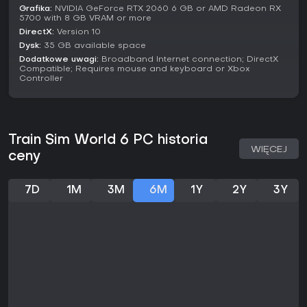
Te dodatki zwiększają różnorodność, umożliwiając
Grafika:
NVIDIA GeForce RTX 2060 6 GB or AMD Radeon RX
przełączanie się między pasażerskimi a towarowymi
5700 with 8 GB VRAM or more
operacjami w zróżnicowanym terenie.
DirectX:
Version 10
Dysk:
35 GB available space
Czy warto grać?
Dodatkowe uwagi:
Broadband Internet connection; DirectX
Train Sim World 6 zdobyło ocenę 'Strong' na OpenCritic na
Compatible; Requires mouse and keyboard or Xbox
podstawie 11 recenzji krytyków, chwalących szczegółowe
Controller
otoczenia i wciągające operacje kolejowe. Gracze
doceniają jakość tras i regrywalność dzięki losowym
wydarzeniom, choć niektórzy wskazują na problemy z
wydajnością na wybranych konsolach. Aktualizacje
Train Sim World 6 PC historia
poprawiły początkowe błędy, a gra zyskuje wsparcie do
WIĘCEJ
2026 roku z kompatybilnością treści z poprzednich odsłon.
ceny
Dla miłośników pociągów i symulacji to skoncentrowana
dawka autentycznych operacji i personalizacji - solidny
7D
1M
3M
6M
1Y
2Y
3Y
wybór dla fanów metodycznej rozgrywki. Nowicjusze mogą
zacząć od darmowego pakietu, ale gra błyszczy dla
weteranów szukających głębi zamiast dynamicznej akcji.