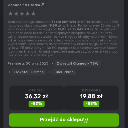
Zobacz na Steam
★
★
★
★
★
Szukasz taniego klucza do
Train Sim World 6
? Na dzień 7 sie 2026
najtańszy klucz kosztuje
19,88 zł
w Eneba. Porównujemy 36 ofert z 19
sklepów, a rozpiętość sięga od
19,88 zł
do
447,40 zł
. W keyshopach
najniższa cena to 19,88 zł, w oficjalnych sklepach od 36,32 zł. Przy
takiej liczbie sprzedawców różnica między skrajnymi ofertami bywa
kilkukrotna, więc sam wybór sklepu waży tu więcej niż czekanie na
wyprzedaż. Cena należy do najniższych w historii tej gry, taniej było
tylko w 4% dni z danymi. Na PC kupujesz klucz aktywowany w Steam
lub innym kliencie i to tutaj rynek jest najszerszy, bo ofertę keyshopu
ma ponad jedna czwarta gier.
Premiera: 30 wrz 2025
Dovetail Games - TSW
Dovetail Games
Simulation
OFFICIAL
KEYSHOPS
36,32 zł
19,88 zł
-83%
-88%
Przejdź do sklepu