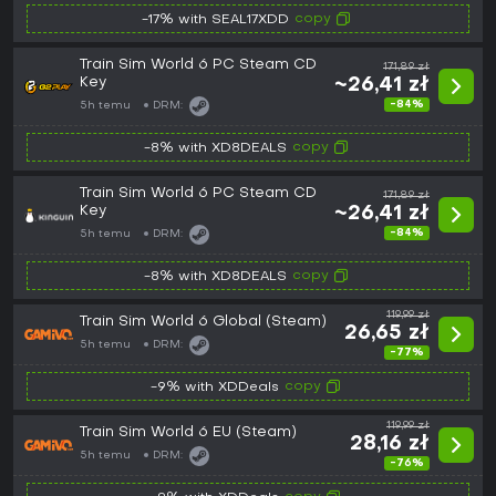
copy
-17% with SEAL17XDD
Train Sim World 6 PC Steam CD
171,89 zł
Key
~26,41 zł
-84%
5h temu
DRM:
copy
-8% with XD8DEALS
Train Sim World 6 PC Steam CD
171,89 zł
Key
~26,41 zł
-84%
5h temu
DRM:
copy
-8% with XD8DEALS
119,99 zł
Train Sim World 6 Global (Steam)
26,65 zł
5h temu
DRM:
-77%
copy
-9% with XDDeals
119,99 zł
Train Sim World 6 EU (Steam)
28,16 zł
5h temu
DRM:
-76%