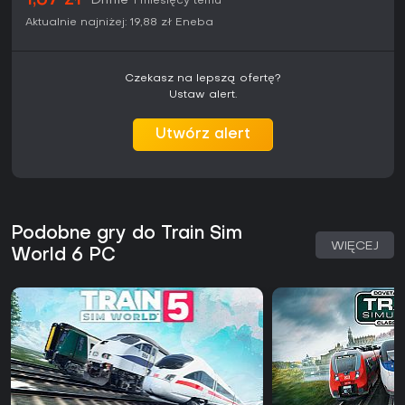
1,67 zł
Driffle
1 miesięcy temu
Aktualnie najniżej:
19,88 zł
Eneba
Czekasz na lepszą ofertę?
Ustaw alert.
Utwórz alert
Podobne gry do Train Sim
WIĘCEJ
World 6 PC