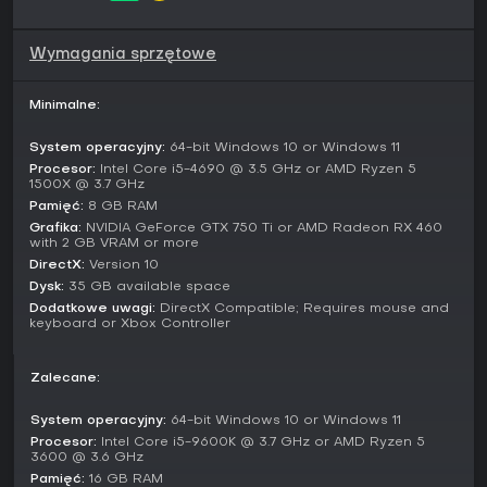
pokładowe: sprawdzanie biletów, obsługę drzwi i
bezpieczne odprawy między przystankami.
Wymagania sprzętowe
Inne warianty to Route Hopping do przeskakiwania między
odcinkami tras oraz Scenario Planner do tworzenia
Minimalne:
własnych wyzwań. Photo Mode ułatwia robienie zdjęć, a
Creators Club pozwala dzielić się projektami online. Free
System operacyjny:
64-bit Windows 10 or Windows 11
Starter Pack poprzez Training Center wprowadza w
podstawy, pomagając nowicjuszom nabrać wprawy przed
Procesor:
Intel Core i5-4690 @ 3.5 GHz or AMD Ryzen 5
1500X @ 3.7 GHz
pełnymi trasami.
Pamięć:
8 GB RAM
Trasy i pociągi
Grafika:
NVIDIA GeForce GTX 750 Ti or AMD Radeon RX 460
with 2 GB VRAM or more
Gra obejmuje trzy główne trasy oparte na rzeczywistych
DirectX:
Version 10
lokalizacjach. Morristown Line to zelektryfikowana sieć w
Dysk:
35 GB available space
New Jersey z pociągami Arrow III EMU i lokomotywami ALP-
Dodatkowe uwagi:
DirectX Compatible; Requires mouse and
46 ciągnącymi wagony MultiLevel. Riviera Line wije się
keyboard or Xbox Controller
wzdłuż wybrzeża Devon w Anglii, z Class 802 i Class 150/2
na połączeniach Exeter-Plymouth-Paignton. Bahnstrecke
Leipzig-Dresden w Niemczech oferuje nowoczesne ICE-T, BR
Zalecane:
442 oraz opcje towarowe na historycznej linii.
System operacyjny:
64-bit Windows 10 or Windows 11
Wersja Deluxe wzbogaca wybór o warianty jak ALP-45DP
Procesor:
Intel Core i5-9600K @ 3.7 GHz or AMD Ryzen 5
dla New Jersey, CrossCountry BR Class 220 na dłuższe
3600 @ 3.6 GHz
brytyjskie trasy czy DB BR 294 do manewrów w Niemczech.
Pamięć:
16 GB RAM