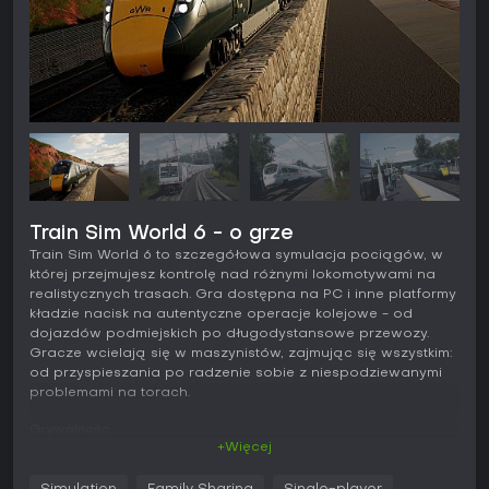
Train Sim World 6 - o grze
Train Sim World 6 to szczegółowa symulacja pociągów, w
której przejmujesz kontrolę nad różnymi lokomotywami na
realistycznych trasach. Gra dostępna na PC i inne platformy
kładzie nacisk na autentyczne operacje kolejowe - od
dojazdów podmiejskich po długodystansowe przewozy.
Gracze wcielają się w maszynistów, zajmując się wszystkim:
od przyspieszania po radzenie sobie z niespodziewanymi
problemami na torach.
Grywalność
+Więcej
W Train Sim World 6 podstawą rozgrywki jest prowadzenie
pociągów po konkretnych trasach, gdzie zarządzasz