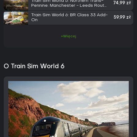
Train Sim World 6: Northern Trans-
74,99 zł
Pennine: Manchester - Leeds Route
Add-On
Train Sim World 6: BR Class 33 Add-
59,99 zł
On
+Więcej
O Train Sim World 6