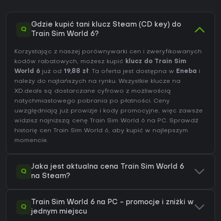
Gdzie kupić tani klucz Steam (CD key) do
Q
Train Sim World 6?
Korzystając z naszej porównywarki cen i zweryfikowanych
kodów rabatowych, możesz kupić
klucz do Train Sim
World 6
już od
19,88 zł
. Ta oferta jest dostępna w
Eneba
i
należy do najtańszych na rynku. Wszystkie klucze na
XD.deals są dostarczane cyfrowo z możliwością
natychmiastowego pobrania po płatności. Ceny
uwzględniają już prowizje i kody promocyjne, więc zawsze
widzisz najniższą cenę Train Sim World 6 na
PC
. Sprawdź
historię cen Train Sim World 6
, aby kupić w najlepszym
momencie.
Jaka jest aktualna cena Train Sim World 6
Q
na Steam?
Train Sim World 6 na PC - promocje i zniżki w
Q
jednym miejscu