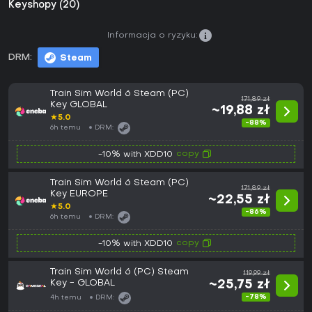
Keyshopy (20)
Informacja o ryzyku:
DRM:
Steam
Train Sim World 6 Steam (PC)
171,89 zł
Key GLOBAL
~19,88 zł
★
5.0
-88%
6h temu
DRM:
copy
-10% with XDD10
Train Sim World 6 Steam (PC)
171,89 zł
Key EUROPE
~22,55 zł
★
5.0
-86%
6h temu
DRM:
copy
-10% with XDD10
Train Sim World 6 (PC) Steam
119,99 zł
Key - GLOBAL
~25,75 zł
-78%
4h temu
DRM: