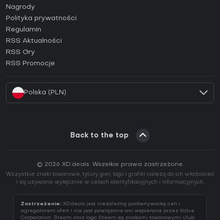
Jak aktywować klucz Steam (CD Key)?
Nagrody
Jak aktywować klucz Epic Games (CD Key)?
Polityka prywatności
Regulamin
Jak aktywować klucz GOG (CD Key)?
RSS Aktualności
Jak aktywować klucz Ubisoft Connect (CD Key)?
RSS Gry
Jak aktywować klucz EA App (CD Key)?
RSS Promocje
Jak aktywować klucz Battle.net (CD Key)?
Polska (PLN)
Back to the top
© 2026 XD.deals. Wszelkie prawa zastrzeżone.
Wszystkie znaki towarowe, tytuły gier, logo i grafiki należą do ich właścicieli
i są używane wyłącznie w celach identyfikacyjnych i informacyjnych.
Zastrzeżenie:
XD.deals jest niezależną porównywarką cen i
agregatorem ofert i nie jest powiązane ani wspierane przez Valve
Corporation. Steam oraz logo Steam są znakami towarowymi i/lub