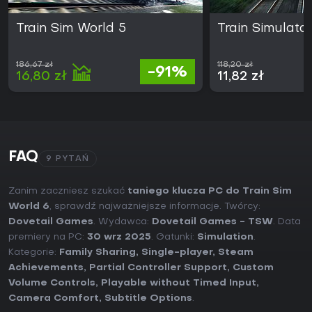
Train Sim World 5
Train Simulator
186,67 zł
118,20 zł
-91%
16,80 zł
11,82 zł
FAQ
9 PYTAŃ
Zanim zaczniesz szukać
taniego klucza PC do Train Sim
World 6
, sprawdź najważniejsze informacje. Twórcy:
Dovetail Games
. Wydawca:
Dovetail Games - TSW
. Data
premiery na PC:
30 wrz 2025
. Gatunki:
Simulation
.
Kategorie:
Family Sharing
,
Single-player
,
Steam
Achievements
,
Partial Controller Support
,
Custom
Volume Controls
,
Playable without Timed Input
,
Camera Comfort
,
Subtitle Options
.