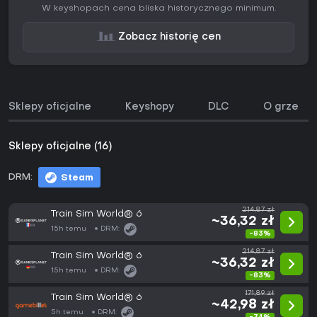
W keyshopach cena bliska historycznego minimum.
Zobacz historię cen
Sklepy oficjalne
Keyshopy
DLC
O grze
Sklepy oficjalne (16)
DRM:
Steam
214,87 zł
Train Sim World® 6
~36,32 zł
15h temu
DRM:
-83%
214,87 zł
Train Sim World® 6
~36,32 zł
15h temu
DRM:
-83%
171,89 zł
Train Sim World® 6
~42,98 zł
5h temu
DRM: