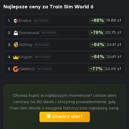
Najlepsze ceny za Train Sim World 6
19,88 zł
1
Eneba
-88%
KEYSHOP
25,75 zł
2
Gameseal
-78%
KEYSHOP
26,41 zł
3
G2Play
-84%
KEYSHOP
26,41 zł
4
Kinguin
-84%
KEYSHOP
26,65 zł
5
GAMIVO
-77%
KEYSHOP
Chcesz kupić w najlepszym momencie? Ustaw alert
cenowy na XD.deals i otrzymaj powiadomienie, gdy
Train Sim World 6 osiągnie historycznie najniższą cenę.
Utwórz alert