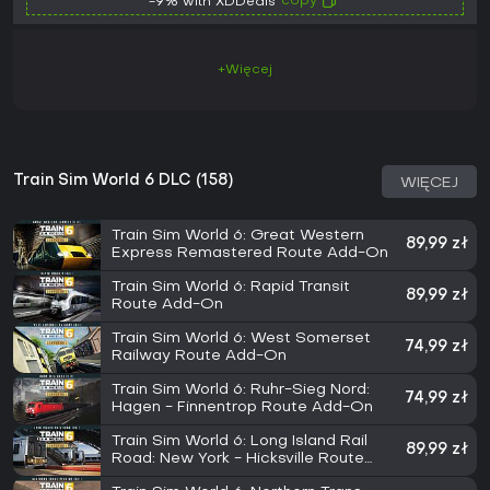
copy
-9% with XDDeals
+Więcej
Train Sim World 6 DLC (158)
WIĘCEJ
Train Sim World 6: Great Western
89,99 zł
Express Remastered Route Add-On
Train Sim World 6: Rapid Transit
89,99 zł
Route Add-On
Train Sim World 6: West Somerset
74,99 zł
Railway Route Add-On
Train Sim World 6: Ruhr-Sieg Nord:
74,99 zł
Hagen - Finnentrop Route Add-On
Train Sim World 6: Long Island Rail
89,99 zł
Road: New York - Hicksville Route
Add-On