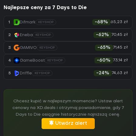
Najlepsze ceny za 7 Days to Die
65,23 zł
1
Difmark
-68%
KEYSHOP
70,45 zł
2
Eneba
-62%
KEYSHOP
71,45 zł
3
GAMIVO
-65%
KEYSHOP
73,14 zł
4
GameBoost
-60%
KEYSHOP
74,63 zł
5
Driffle
-24%
KEYSHOP
Chcesz kupić w najlepszym momencie? Ustaw alert
cenowy na XD.deals i otrzymaj powiadomienie, gdy 7
Days to Die osiągnie historycznie najniższą cenę.
Utwórz alert