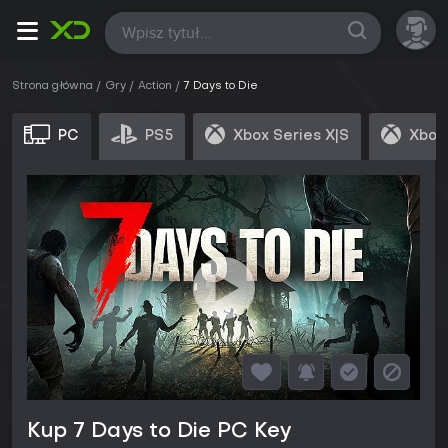
Wszystkie
Strona główna
Gry
Action
7 Days to Die
PC
PS5
Xbox Series X|S
Xbox
Kup 7 Days to Die PC Key