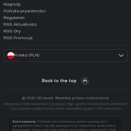
Jak aktywować klucz Steam (CD Key)?
Nagrody
Jak aktywować klucz Epic Games (CD Key)?
Polityka prywatności
Regulamin
Jak aktywować klucz GOG (CD Key)?
RSS Aktualności
Jak aktywować klucz Ubisoft Connect (CD Key)?
RSS Gry
Jak aktywować klucz EA App (CD Key)?
RSS Promocje
Jak aktywować klucz Battle.net (CD Key)?
Polska (PLN)
Back to the top
© 2026 XD.deals. Wszelkie prawa zastrzeżone.
Wszystkie znaki towarowe, tytuły gier, logo i grafiki należą do ich właścicieli
i są używane wyłącznie w celach identyfikacyjnych i informacyjnych.
Zastrzeżenie:
XD.deals jest niezależną porównywarką cen i
agregatorem ofert i nie jest powiązane ani wspierane przez Valve
Corporation. Steam oraz logo Steam są znakami towarowymi i/lub