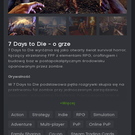
7 Days to Die - o grze
7 Days to Die wyróżnia się jako otwarty świat survival horror,
łączący strzelaninę FPP z elementami RPG, craftingiem i
budową baz w postapokaliptycznym środowisku
opanowanym przez zombie.
Grywalność
W 7 Days to Die podstawowa pętla rozgrywki skupia się na
przetrwaniu fal zombie przy jednoczesnym zarządzaniu
zasobami i wznoszeniu fortyfikacji. Przeszukujesz teren w
poszukiwaniu surowców, tworzysz broń i narzędzia z ponad
+Więcej
500 receptur, a także budujesz bazy wyposażone w
pułapki, wieżyczki i systemy automatyczne. Świat jest w pełni
Action
Strategy
Indie
RPG
Simulation
destrukowalny, więc stabilność konstrukcji ma kluczowe
znaczenie - źle zaprojektowane budowle mogą runąć pod
Adventure
Multi-player
PvP
Online PvP
naporem zombie lub własnym ciężarem. Mechaniki
przetrwania obejmują blisko 50 buffów i dolegliwości
Family Sharing
Co-op
Steam Trading Cards