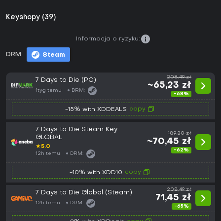
Keyshopy (39)
Informacja o ryzyku:
DRM:
Steam
208,49 zł
7 Days to Die (PC)
~65,23 zł
1tyg temu
DRM:
-68%
copy
-15% with XDDEALS
7 Days to Die Steam Key
189,20 zł
GLOBAL
~70,45 zł
★
5.0
-62%
12h temu
DRM:
copy
-10% with XDD10
208,49 zł
7 Days to Die Global (Steam)
71,45 zł
12h temu
DRM:
-65%