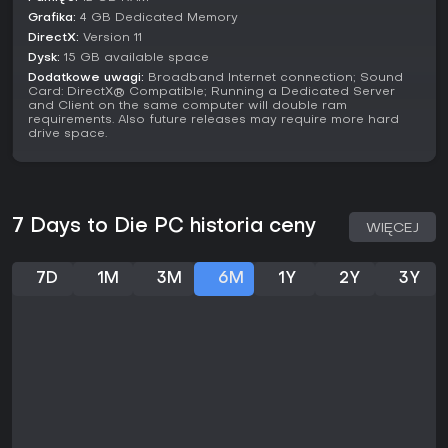
Grafika:
4 GB Dedicated Memory
DirectX:
Version 11
Dysk:
15 GB available space
Dodatkowe uwagi:
Broadband Internet connection; Sound
Card: DirectX® Compatible; Running a Dedicated Server
and Client on the same computer will double ram
requirements. Also future releases may require more hard
drive space.
7 Days to Die PC historia ceny
WIĘCEJ
7D
1M
3M
6M
1Y
2Y
3Y