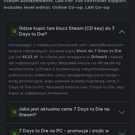
Steam Achievements
,
LAN PvP
,
Full controller support
,
Includes level editor
,
Online Co-op
,
LAN Co-op
.
Gdzie kupić tani klucz Steam (CD key) do 7
Q
Days to Die?
Korzystając z naszej porównywarki cen i zweryfikowanych
kodów rabatowych, możesz kupić
klucz do 7 Days to Die
już od
65,23 zł
. Ta oferta jest dostępna w
Difmark
i należy
do najtańszych na rynku. Wszystkie klucze na XD.deals są
dostarczane cyfrowo z możliwością natychmiastowego
pobrania po płatności. Ceny uwzględniają już prowizje i
kody promocyjne, więc zawsze widzisz najniższą cenę 7
Days to Die na
PC
. Sprawdź
historię cen 7 Days to Die
, aby
kupić w najlepszym momencie.
Jaka jest aktualna cena 7 Days to Die na
Q
Steam?
7 Days to Die na PC - promocje i zniżki w
Q