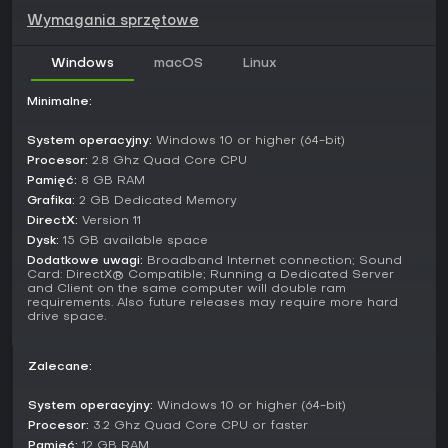
starcia gracz kontra gracz w wspólnym pustkowiu.
Wymagania sprzętowe
Aktualizacje i obecny stan
Na rok 2026 7 Days to Die doczekało się znaczących
Windows
macOS
Linux
patchy, w tym wersji 2.0 z 2025 roku wprowadzającej nowy
system burz, progresję biomów i zmiany w przedmiotach.
Minimalne:
Przebudowa na konsole na początku 2026 przybliżyła grę
do edycji PC, dodając nową zawartość. Tytuł wciąż jest
System operacyjny:
Windows 10 or higher (64-bit)
aktywnie rozwijany, z naciskiem na mechaniki survival RPG -
Procesor:
2.8 Ghz Quad Core CPU
bez sezonowych eventów czy frakcji poza traderami NPC.
Pamięć:
8 GB RAM
Grafika:
2 GB Dedicated Memory
Czy warto grać?
DirectX:
Version 11
Fanom wymagających survivali z rozbudowanym
Dysk:
15 GB available space
craftingiem i budownictwem 7 Days to Die zapewnia
Dodatkowe uwagi:
Broadband Internet connection; Sound
satysfakcjonujące wyzwanie nagradzające strategię i
Card: DirectX® Compatible; Running a Dedicated Server
kreatywność. Odbiór na Steam jest mieszany, z krytyką po
and Client on the same computer will double ram
aktualizacji 2.0, ale gra cieszy się lojalną społecznością
requirements. Also future releases may require more hard
drive space.
doceniającą sandboxową swobodę. Dzięki ciągłemu
wsparciu i patchy konsolowego z 2026 roku nadaje się dla
miłośników zombie survivalu bez ułatwień. Jeśli wolisz
Zalecane:
uporządkowane fabuły czy lżejszą rozgrywkę, może
przytłoczyć, lecz entuzjaści gatunku docenią jej głębię.
System operacyjny:
Windows 10 or higher (64-bit)
Procesor:
3.2 Ghz Quad Core CPU or faster
Pamięć:
12 GB RAM