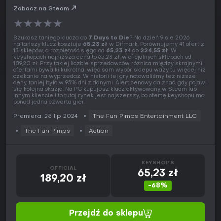
Zobacz na Steam
★
★
★
★
★
Szukasz taniego klucza do
7 Days to Die
? Na dzień 9 sie 2026
najtańszy klucz kosztuje
65,23 zł
w Difmark. Porównujemy 41 ofert z
13 sklepów, a rozpiętość sięga od
65,23 zł
do
224,55 zł
. W
keyshopach najniższa cena to 65,23 zł, w oficjalnych sklepach od
189,20 zł. Przy takiej liczbie sprzedawców różnica między skrajnymi
ofertami bywa kilkukrotna, więc sam wybór sklepu waży tu więcej niż
czekanie na wyprzedaż. W historii tej gry notowaliśmy też niższe
ceny, taniej było w 95% dni z danymi. Alert cenowy da znać, gdy pojawi
się kolejna okazja. Na PC kupujesz klucz aktywowany w Steam lub
innym kliencie i to tutaj rynek jest najszerszy, bo ofertę keyshopu ma
ponad jedna czwarta gier.
Premiera: 25 lip 2024
The Fun Pimps Entertainment LLC
The Fun Pimps
Action
KEYSHOPS
OFFICIAL
65,23 zł
189,20 zł
-68%
Przejdź do sklepu