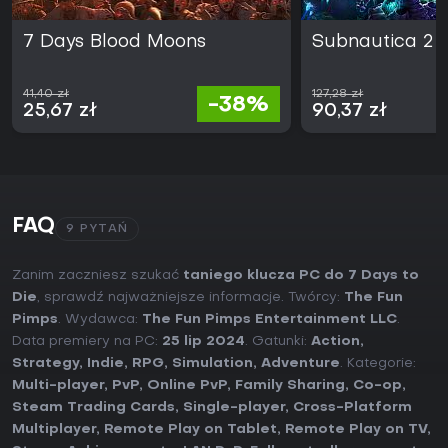
7 Days Blood Moons
Subnautica 2
41,40 zł
127,28 zł
-38%
25,67 zł
90,37 zł
FAQ
9 PYTAŃ
Zanim zaczniesz szukać
taniego klucza PC do 7 Days to
Die
, sprawdź najważniejsze informacje. Twórcy:
The Fun
Pimps
. Wydawca:
The Fun Pimps Entertainment LLC
.
Data premiery na PC:
25 lip 2024
. Gatunki:
Action
,
Strategy
,
Indie
,
RPG
,
Simulation
,
Adventure
. Kategorie:
Multi-player
,
PvP
,
Online PvP
,
Family Sharing
,
Co-op
,
Steam Trading Cards
,
Single-player
,
Cross-Platform
Multiplayer
,
Remote Play on Tablet
,
Remote Play on TV
,