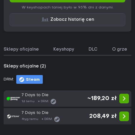
W keyshopach taniej było w 95% dni z danymi.
Zobacz historię cen
Sklepy oficjalne
Keyshopy
DLC
O grze
Sklepy oficjalne (2)
DRM:
Steam
7 Days to Die
~189,20 zł
1d temu
DRM:
7 Days to Die
208,49 zł
4tyg temu
DRM: