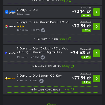
copy
-9% with XDDeals
187,50 zł
7 Days to Die
~73,14 zł
17tyg temu
-60%
7 Days to Die Steam Key EUROPE
189,20 zł
~73,51 zł
★
5.0
13h temu
DRM:
-61%
copy
-10% with XDD10
7 Days to Die (Global) (PC / Mac
98,88 zł
/ Linux) - Steam - Digital Key
~74,63 zł
-24%
16h temu
DRM:
copy
-6% with XDDEALS6
189,20 zł
7 Days to Die Steam CD Key
~77,51 zł
1d temu
DRM:
-59%
copy
-8% with XD8DEALS
+Więcej