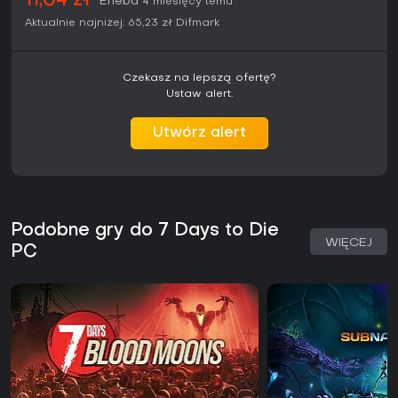
11,04 zł
Eneba
4 miesięcy temu
Aktualnie najniżej:
65,23 zł
Difmark
Czekasz na lepszą ofertę?
Ustaw alert.
Utwórz alert
Podobne gry do 7 Days to Die
WIĘCEJ
PC