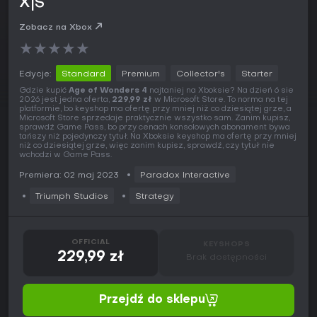
X|S
Zobacz na Xbox
★
★
★
★
★
Edycje:
Standard
Premium
Collector's
Starter
Gdzie kupić
Age of Wonders 4
najtaniej na Xboksie? Na dzień 6 sie
2026 jest jedna oferta,
229,99 zł
w Microsoft Store. To norma na tej
platformie, bo keyshop ma ofertę przy mniej niż co dziesiątej grze, a
Microsoft Store sprzedaje praktycznie wszystko sam. Zanim kupisz,
sprawdź Game Pass, bo przy cenach konsolowych abonament bywa
tańszy niż pojedynczy tytuł. Na Xboksie keyshop ma ofertę przy mniej
niż co dziesiątej grze, więc zanim kupisz, sprawdź, czy tytuł nie
wchodzi w Game Pass.
Premiera: 02 maj 2023
Paradox Interactive
Triumph Studios
Strategy
OFFICIAL
KEYSHOPS
229,99 zł
Brak dostępności
Przejdź do sklepu