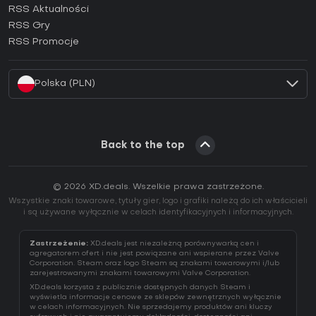
RSS Aktualności
Jak aktywować klucz Ubisoft Connect (CD Key)?
RSS Gry
Jak aktywować klucz EA App (CD Key)?
RSS Promocje
Jak aktywować klucz Battle.net (CD Key)?
Polska (PLN)
Back to the top
© 2026 XD.deals. Wszelkie prawa zastrzeżone.
Wszystkie znaki towarowe, tytuły gier, logo i grafiki należą do ich właścicieli
i są używane wyłącznie w celach identyfikacyjnych i informacyjnych.
Zastrzeżenie:
XD.deals jest niezależną porównywarką cen i
agregatorem ofert i nie jest powiązane ani wspierane przez Valve
Corporation. Steam oraz logo Steam są znakami towarowymi i/lub
zarejestrowanymi znakami towarowymi Valve Corporation.
XD.deals korzysta z publicznie dostępnych danych Steam i
wyświetla informacje cenowe ze sklepów zewnętrznych wyłącznie
w celach informacyjnych. Nie sprzedajemy produktów ani kluczy