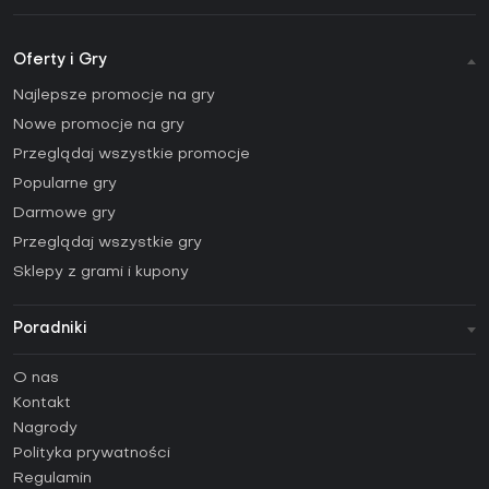
Oferty i Gry
Najlepsze promocje na gry
Nowe promocje na gry
Przeglądaj wszystkie promocje
Popularne gry
Darmowe gry
Przeglądaj wszystkie gry
Sklepy z grami i kupony
Poradniki
FAQ
O nas
Poradniki
Kontakt
Jak aktywować klucz Steam (CD Key)?
Nagrody
Jak aktywować klucz Epic Games (CD Key)?
Polityka prywatności
Regulamin
Jak aktywować klucz GOG (CD Key)?