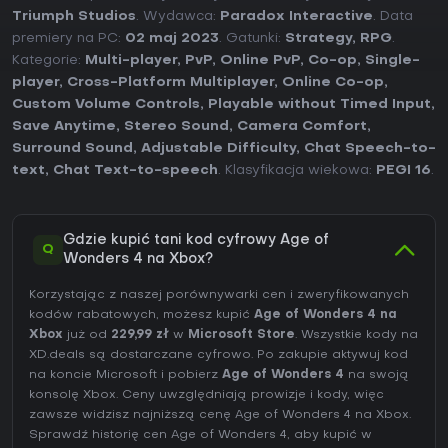
Triumph Studios
. Wydawca:
Paradox Interactive
. Data
premiery na PC:
02 maj 2023
. Gatunki:
Strategy
,
RPG
.
Kategorie:
Multi-player
,
PvP
,
Online PvP
,
Co-op
,
Single-
player
,
Cross-Platform Multiplayer
,
Online Co-op
,
Custom Volume Controls
,
Playable without Timed Input
,
Save Anytime
,
Stereo Sound
,
Camera Comfort
,
Surround Sound
,
Adjustable Difficulty
,
Chat Speech-to-
text
,
Chat Text-to-speech
. Klasyfikacja wiekowa:
PEGI 16
.
Gdzie kupić tani kod cyfrowy Age of
Q
Wonders 4 na Xbox?
Korzystając z naszej porównywarki cen i zweryfikowanych
kodów rabatowych, możesz kupić
Age of Wonders 4 na
Xbox
już od
229,99 zł
w
Microsoft Store
. Wszystkie kody na
XD.deals są dostarczane cyfrowo. Po zakupie aktywuj kod
na koncie Microsoft i pobierz
Age of Wonders 4
na swoją
konsolę Xbox. Ceny uwzględniają prowizje i kody, więc
zawsze widzisz najniższą cenę Age of Wonders 4 na
Xbox
.
Sprawdź
historię cen Age of Wonders 4
, aby kupić w