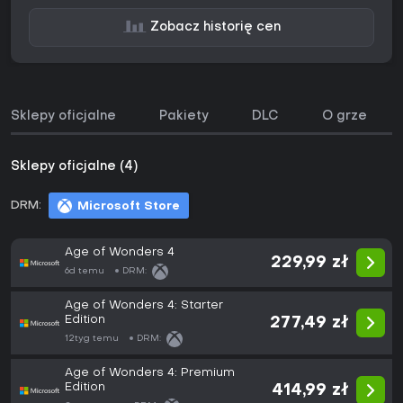
Zobacz historię cen
Sklepy oficjalne
Pakiety
DLC
O grze
Sklepy oficjalne (4)
DRM:
Microsoft Store
Age of Wonders 4
229,99 zł
6d temu
DRM:
Age of Wonders 4: Starter
Edition
277,49 zł
12tyg temu
DRM:
Age of Wonders 4: Premium
Edition
414,99 zł