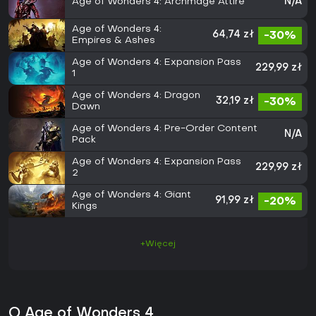
Age of Wonders 4: Archmage Attire
N/A
Age of Wonders 4:
64,74 zł
-30%
Empires & Ashes
Age of Wonders 4: Expansion Pass
229,99 zł
1
Age of Wonders 4: Dragon
32,19 zł
-30%
Dawn
Age of Wonders 4: Pre-Order Content
N/A
Pack
Age of Wonders 4: Expansion Pass
229,99 zł
2
Age of Wonders 4: Giant
91,99 zł
-20%
Kings
+Więcej
O Age of Wonders 4