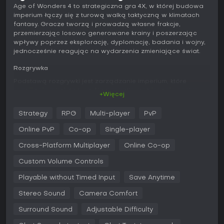
Age of Wonders 4 to strategiczna gra 4X, w której budowa
imperium łączy się z turową walką taktyczną w klimatach
fantasy. Gracze tworzą i prowadzą własne frakcje,
przemierzając losowo generowane krainy i poszerzając
wpływy poprzez eksplorację, dyplomację, badania i wojny,
jednocześnie reagując na wydarzenia zmieniające świat.
Rozgrywka
Podstawą rozgrywki jest zarządzanie imperium, które
rozwija się z każdą turą. Na początku wybiera się cechy
+Więcej
fizyczne frakcji, jej kulturę oraz skłonności magiczne, a
następnie rozwija się je za pomocą Tomów Magii. Każdy tom
Strategy
RPG
Multi-player
PvP
odblokowuje zaklęcia, ulepszenia jednostek i przemiany
wpływające zarówno na armię, jak i społeczeństwo - na
Online PvP
Co-op
Single-player
przykład przechylając je ku boskim lub chaotycznym siłom.
Rozwój opiera się na zasobach takich jak Imperium, Mana i
Cross-Platform Multiplayer
Online Co-op
Wiedza, a systemy Posterunków i Roszczeń pozwalają
Custom Volume Controls
kontrolować tereny poza granicami miast. Dyplomacja
decyduje o relacjach z wolnymi miastami i innymi władcami,
Playable without Timed Input
Save Anytime
otwierając drogę do sojuszy lub wasalizacji.
Stereo Sound
Camera Comfort
Walki rozgrywają się na mapach taktycznych, gdzie liczy się
ustawienie jednostek, morale oraz wpływ otoczenia. Starcie
Surround Sound
Adjustable Difficulty
może przybrać formę potyczki z wędrownymi zagrożeniami