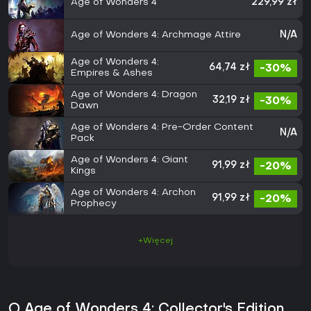
Age of Wonders 4
229,99 zł
Age of Wonders 4: Archmage Attire
N/A
Age of Wonders 4:
64,74 zł
-30%
Empires & Ashes
Age of Wonders 4: Dragon
32,19 zł
-30%
Dawn
Age of Wonders 4: Pre-Order Content
N/A
Pack
Age of Wonders 4: Giant
91,99 zł
-20%
Kings
Age of Wonders 4: Archon
91,99 zł
-20%
Prophecy
+Więcej
O Age of Wonders 4: Collector's Edition