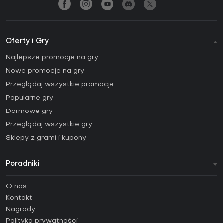
Oferty i Gry
Najlepsze promocje na gry
Nowe promocje na gry
Przeglądaj wszystkie promocje
Popularne gry
Darmowe gry
Przeglądaj wszystkie gry
Sklepy z grami i kupony
Poradniki
FAQ
O nas
Poradniki
Kontakt
Jak aktywować klucz Steam (CD Key)?
Nagrody
Jak aktywować klucz Epic Games (CD Key)?
Polityka prywatności