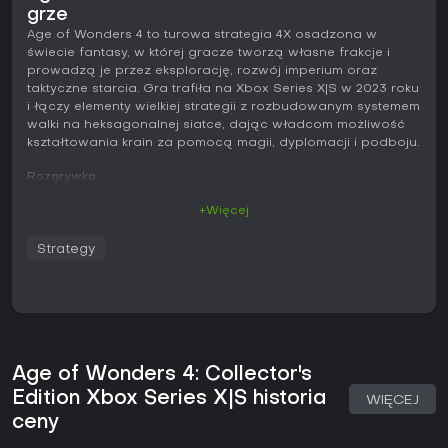
grze
Age of Wonders 4 to turowa strategia 4X osadzona w
świecie fantasy, w której gracze tworzą własne frakcje i
prowadzą je przez eksplorację, rozwój imperium oraz
taktyczne starcia. Gra trafiła na Xbox Series X|S w 2023 roku
i łączy elementy wielkiej strategii z rozbudowanym systemem
walki na heksagonalnej siatce, dając władcom możliwość
kształtowania krain za pomocą magii, dyplomacji i podboju.
Rozgrywka
Partię rozpoczyna się od stworzenia władcy i frakcji,
+Więcej
wybierając kulturę, powinowactwo oraz cechy, które
wpływają na początkowe premie i dalszy rozwój. Główna
Strategy
pętla polega na zarządzaniu surowcami - złotem,
żywnością, produkcją, poborem, maną, wiedzą i imperium -
niezbędnymi do rozbudowy miast i posterunków. Ekspansja
opiera się na zajmowaniu terytoriów przez posterunki oraz
utrzymywaniu relacji dyplomatycznych z wolnymi miastami i
rywalizującymi frakcjami.
Age of Wonders 4: Collector's
Badania prowadzone są poprzez Księgi Magii, które
Edition Xbox Series X|S historia
odblokowują zaklęcia, ulepszenia jednostek i zdolności
WIĘCEJ
związane z konkretnym powinowactwem. Punkty wiedzy
ceny
napędzają drzewko rozwoju, a punkty rzucania oraz mana