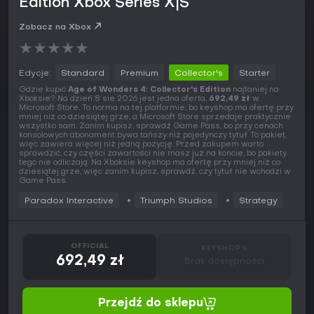
Edition Xbox Series X|S
Zobacz na Xbox
★
★
★
★
★
Edycje:
Standard
Premium
Collector's
Starter
Gdzie kupić
Age of Wonders 4: Collector's Edition
najtaniej na
Xboksie? Na dzień 8 sie 2026 jest jedna oferta,
692,49 zł
w
Microsoft Store. To norma na tej platformie, bo keyshop ma ofertę przy
mniej niż co dziesiątej grze, a Microsoft Store sprzedaje praktycznie
wszystko sam. Zanim kupisz, sprawdź Game Pass, bo przy cenach
konsolowych abonament bywa tańszy niż pojedynczy tytuł. To pakiet,
więc zawiera więcej niż jedną pozycję. Przed zakupem warto
sprawdzić, czy części zawartości nie masz już na koncie, bo pakiety
tego nie odliczają. Na Xboksie keyshop ma ofertę przy mniej niż co
dziesiątej grze, więc zanim kupisz, sprawdź, czy tytuł nie wchodzi w
Game Pass.
Paradox Interactive
Triumph Studios
Strategy
OFFICIAL
KEYSHOPS
692,49 zł
Brak dostępności
Przejdź do sklepu