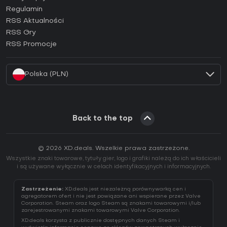
Regulamin
Jak aktywować klucz GOG (CD Key)?
RSS Aktualności
Jak aktywować klucz Ubisoft Connect (CD Key)?
RSS Gry
Jak aktywować klucz EA App (CD Key)?
RSS Promocje
Jak aktywować klucz Battle.net (CD Key)?
Polska (PLN)
Back to the top
© 2026 XD.deals. Wszelkie prawa zastrzeżone.
Wszystkie znaki towarowe, tytuły gier, logo i grafiki należą do ich właścicieli
i są używane wyłącznie w celach identyfikacyjnych i informacyjnych.
Zastrzeżenie:
XD.deals jest niezależną porównywarką cen i
agregatorem ofert i nie jest powiązane ani wspierane przez Valve
Corporation. Steam oraz logo Steam są znakami towarowymi i/lub
zarejestrowanymi znakami towarowymi Valve Corporation.
XD.deals korzysta z publicznie dostępnych danych Steam i