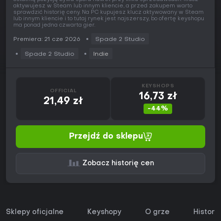
aktywujesz w Steam lub innym kliencie, a przed zakupem warto
sprawdzić historię ceny. Na PC kupujesz klucz aktywowany w Steam
lub innym kliencie i to tutaj rynek jest najszerszy, bo ofertę keyshopu
ma ponad jedna czwarta gier.
Premiera: 21 cze 2026
Spade 2 Studio
Spade 2 Studio
Indie
KEYSHOPS
OFFICIAL
16,73 zł
21,49 zł
-44%
Przejdź do sklepu
Zobacz historię cen
Sklepy oficjalne
Keyshopy
O grze
Histori