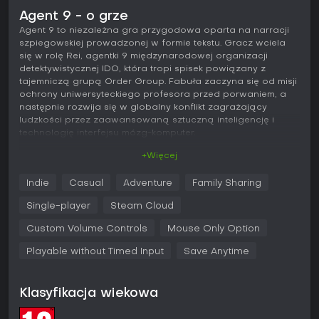
Agent 9 - o grze
Agent 9 to niezależna gra przygodowa oparta na narracji
szpiegowskiej prowadzonej w formie tekstu. Gracz wciela
się w rolę Rei, agentki 9 międzynarodowej organizacji
detektywistycznej IDO, która tropi spisek powiązany z
tajemniczą grupą Order Group. Fabuła zaczyna się od misji
ochrony uniwersyteckiego profesora przed porwaniem, a
następnie rozwija się w globalny konflikt zagrażający
ludzkości przez zaawansowaną sztuczną inteligencję i
technologię interfejsu mózg-komputer.
+Więcej
Rozgrywka
Podstawą doświadczenia jest czytanie i rozwijanie
Indie
Casual
Adventure
Family Sharing
rozbudowanej historii przedstawionej w formie tekstowej.
Wybory i kolejne etapy odsłaniają kolejne warstwy intrygi,
Single-player
Steam Cloud
zdrady, przyjaźni i poświęcenia, w które uwikłane są
postacie o różnych historiach. Kluczowym momentom
Custom Volume Controls
Mouse Only Option
towarzyszą wysokiej jakości ilustracje CG oraz sceny
Playable without Timed Input
Save Anytime
graficzne, które nadają narracji kinowy charakter, nie
wymagając przy tym skomplikowanych mechanik ani
dynamicznej akcji.
Klasyfikacja wiekowa
Zwiedzanie odbywa się poprzez samą opowieść - gracz
przenosi się między lokalizacjami takimi jak centra danych