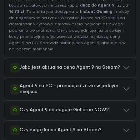
kodów rabatowych, możesz kupić
klucz do Agent 9
już od
16,73 zł
. Ta oferta jest dostępna w
Instant Gaming
i należy
do najtańszych na rynku. Wszystkie klucze na XD.deals są
dostarczane cyfrowo z możliwością natychmiastowego
pobrania po płatności. Ceny uwzględniają już prowizje i
kody promocyjne, więc zawsze widzisz najniższą cenę
Agent 9 na
PC
. Sprawdź
historię cen Agent 9
, aby kupić w
najlepszym momencie.
Q
Jaka jest aktualna cena Agent 9 na Steam?
Agent 9 na PC - promocje i zniżki w jednym
Q
miejscu
Q
Czy Agent 9 obsługuje GeForce NOW?
Q
Czy mogę kupić Agent 9 na Steam?