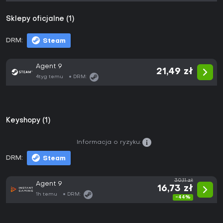
Sklepy oficjalne (1)
DRM:
Steam
Agent 9
21,49 zł
4tyg temu
DRM:
Keyshopy (1)
Informacja o ryzyku:
DRM:
Steam
30,11 zł
Agent 9
16,73 zł
1h temu
DRM:
-44%