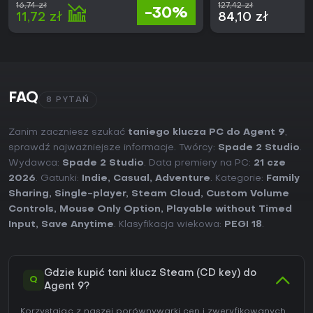
16,74 zł
127,42 zł
-30%
11,72 zł
84,10 zł
FAQ
8 PYTAŃ
Zanim zaczniesz szukać
taniego klucza PC do Agent 9
,
sprawdź najważniejsze informacje. Twórcy:
Spade 2 Studio
.
Wydawca:
Spade 2 Studio
. Data premiery na PC:
21 cze
2026
. Gatunki:
Indie
,
Casual
,
Adventure
. Kategorie:
Family
Sharing
,
Single-player
,
Steam Cloud
,
Custom Volume
Controls
,
Mouse Only Option
,
Playable without Timed
Input
,
Save Anytime
. Klasyfikacja wiekowa:
PEGI 18
.
Gdzie kupić tani klucz Steam (CD key) do
Q
Agent 9?
Korzystając z naszej porównywarki cen i zweryfikowanych