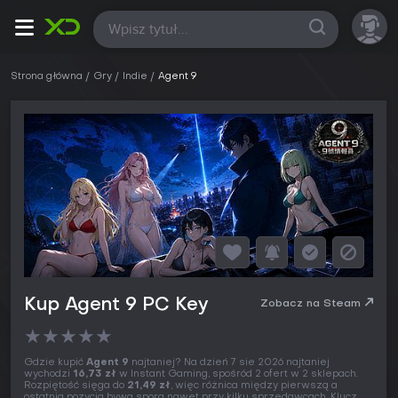
Wszystkie
Strona główna
Gry
Indie
Agent 9
Kup Agent 9 PC Key
Zobacz na Steam
★
★
★
★
★
Gdzie kupić
Agent 9
najtaniej? Na dzień 7 sie 2026 najtaniej
wychodzi
16,73 zł
w Instant Gaming, spośród 2 ofert w 2 sklepach.
Rozpiętość sięga do
21,49 zł
, więc różnica między pierwszą a
ostatnią pozycją bywa spora nawet przy kilku sprzedawcach. Klucz