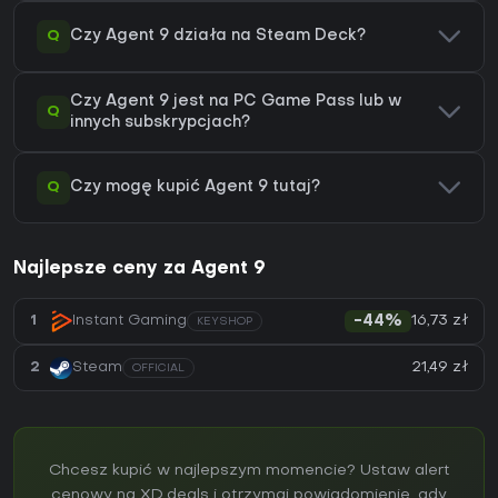
Q
Czy Agent 9 działa na Steam Deck?
Czy Agent 9 jest na PC Game Pass lub w
Q
innych subskrypcjach?
Q
Czy mogę kupić Agent 9 tutaj?
Najlepsze ceny za Agent 9
16,73 zł
1
Instant Gaming
-44%
KEYSHOP
21,49 zł
2
Steam
OFFICIAL
Chcesz kupić w najlepszym momencie? Ustaw alert
cenowy na XD.deals i otrzymaj powiadomienie, gdy