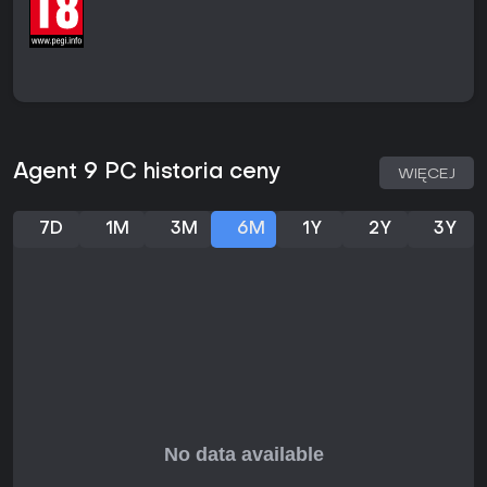
na Islandii, opuszczone fabryki w Norwegii, podziemne
magazyny w Ukrainie, afrykańska dżungla, Dubaj, Zurych
czy obiekty w kręgu polarnym. Główny nacisk położono na
odkrywanie ukrytych faktów i zrozumienie wpływu
nowoczesnych technologii na wolną wolę oraz
społeczeństwo. W opowieści ważną rolę odgrywają
bohaterki, którym towarzyszą zróżnicowane animacje
wspierające rozwój fabuły.
Agent 9 PC historia ceny
WIĘCEJ
Tryby gry
Agent 9 to gra jednoosobowa zbudowana wokół linearnej,
7D
1M
3M
6M
1Y
2Y
3Y
lecz rozgałęziającej się struktury fabularnej. Nie ma w niej
trybów rywalizacji ani współpracy - projekt skupia się
wyłącznie na narracji, bez elementów multiplayer. Postęp w
grze podąża ścieżką śledztwa, a decyzje podejmowane w
kluczowych momentach pozwalają na powrót do
wcześniejszych fragmentów i odkrywanie alternatywnych
zakończeń.
Fabuła i świat gry
Historia łączy w sobie elementy thrillera szpiegowskiego,
który rozgrywa się na kilku kontynentach i porusza tematy
władzy, technologii oraz ludzkiej sprawczości. Rei spotyka
na swojej drodze różne postacie, które wpływają na bieg