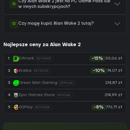
Czy Alan Wake 2 jest na PC Game Pass lub
Q
w innych subskrypcjach?
Q
Czy mogę kupić Alan Wake 2 tutaj?
Najlepsze ceny za Alan Wake 2
55,06 zł
1
Difmark
-15%
KEYSHOP
74,07 zł
2
Eneba
-10%
KEYSHOP
214,87 zł
3
Green Man Gaming
OFFICIAL
214,99 zł
4
Epic Games Store
OFFICIAL
776,71 zł
5
G2Play
-8%
KEYSHOP