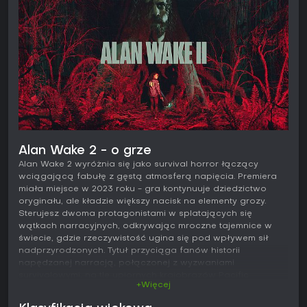
Alan Wake 2 - o grze
Alan Wake 2 wyróżnia się jako survival horror łączący
wciągającą fabułę z gęstą atmosferą napięcia. Premiera
miała miejsce w 2023 roku - gra kontynuuje dziedzictwo
oryginału, ale kładzie większy nacisk na elementy grozy.
Sterujesz dwoma protagonistami w splatających się
wątkach narracyjnych, odkrywając mroczne tajemnice w
świecie, gdzie rzeczywistość ugina się pod wpływem sił
nadprzyrodzonych. Tytuł przyciąga fanów historii
napędzanej narracją, połączonej z wyzwaniami
survivalowymi, na tle upiornych krajobrazów Pacific
+Więcej
Northwest i surrealistycznych pejzaży sennych.