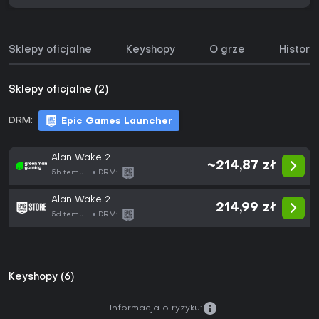
Sklepy oficjalne
Keyshopy
O grze
Histori
Sklepy oficjalne (2)
DRM:
Epic Games Launcher
Alan Wake 2
~214,87 zł
5h temu
DRM:
Alan Wake 2
214,99 zł
5d temu
DRM:
Keyshopy (6)
Informacja o ryzyku: