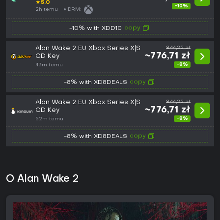
★
5.0
-10%
2h temu
DRM:
copy
-10% with XDD10
Alan Wake 2 EU Xbox Series X|S
844,25 zł
~776,71 zł
CD Key
-8%
43m temu
copy
-8% with XD8DEALS
Alan Wake 2 EU Xbox Series X|S
844,25 zł
~776,71 zł
CD Key
-8%
52m temu
copy
-8% with XD8DEALS
O Alan Wake 2