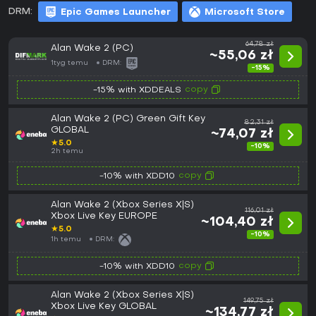
DRM:
Epic Games Launcher
Microsoft Store
64,78 zł
Alan Wake 2 (PC)
~55,06 zł
1tyg temu
DRM:
-15%
copy
-15% with XDDEALS
Alan Wake 2 (PC) Green Gift Key
82,31 zł
GLOBAL
~74,07 zł
★
5.0
-10%
2h temu
copy
-10% with XDD10
Alan Wake 2 (Xbox Series X|S)
116,01 zł
Xbox Live Key EUROPE
~104,40 zł
★
5.0
-10%
1h temu
DRM:
copy
-10% with XDD10
Alan Wake 2 (Xbox Series X|S)
149,75 zł
Xbox Live Key GLOBAL
~134,77 zł