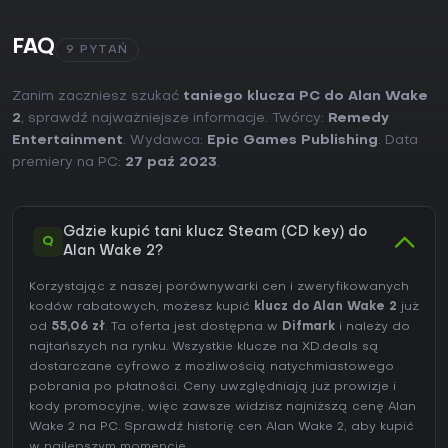
FAQ
9 PYTAŃ
Zanim zaczniesz szukać
taniego klucza PC do Alan Wake
2
, sprawdź najważniejsze informacje. Twórcy:
Remedy
Entertainment
. Wydawca:
Epic Games Publishing
. Data
premiery na PC:
27 paź 2023
.
Gdzie kupić tani klucz Steam (CD key) do
Q
Alan Wake 2?
Korzystając z naszej porównywarki cen i zweryfikowanych
kodów rabatowych, możesz kupić
klucz do Alan Wake 2
już
od
55,06 zł
. Ta oferta jest dostępna w
Difmark
i należy do
najtańszych na rynku. Wszystkie klucze na XD.deals są
dostarczane cyfrowo z możliwością natychmiastowego
pobrania po płatności. Ceny uwzględniają już prowizje i
kody promocyjne, więc zawsze widzisz najniższą cenę Alan
Wake 2 na
PC
. Sprawdź
historię cen Alan Wake 2
, aby kupić
w najlepszym momencie.