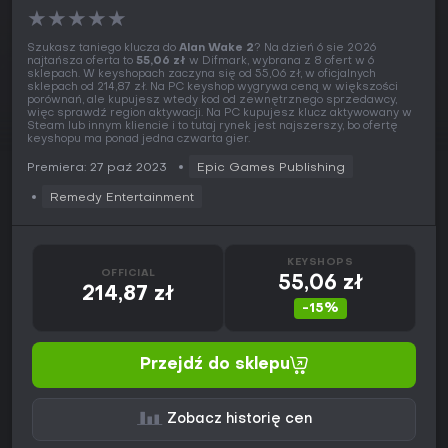
★
★
★
★
★
Szukasz taniego klucza do
Alan Wake 2
? Na dzień 6 sie 2026
najtańsza oferta to
55,06 zł
w Difmark, wybrana z 8 ofert w 6
sklepach. W keyshopach zaczyna się od 55,06 zł, w oficjalnych
sklepach od 214,87 zł. Na PC keyshop wygrywa ceną w większości
porównań, ale kupujesz wtedy kod od zewnętrznego sprzedawcy,
więc sprawdź region aktywacji. Na PC kupujesz klucz aktywowany w
Steam lub innym kliencie i to tutaj rynek jest najszerszy, bo ofertę
keyshopu ma ponad jedna czwarta gier.
Premiera: 27 paź 2023
Epic Games Publishing
Remedy Entertainment
KEYSHOPS
OFFICIAL
55,06 zł
214,87 zł
-15%
Przejdź do sklepu
Zobacz historię cen