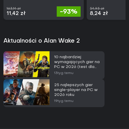
163,14 zł
54,93 zł
-93%
11,42 zł
8,24 zł
Aktualności o Alan Wake 2
10 najbardziej
wymagających gier na
PC w 2026 (test dla
RTX 5090)
13tyg temu
25 najlepszych gier
single-player na PC w
2026 roku
19tyg temu