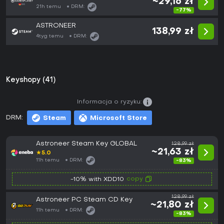
~29,16 zł
21h temu
DRM:
-77%
ASTRONEER
138,99 zł
4tyg temu
DRM:
Keyshopy (41)
Informacja o ryzyku:
DRM:
Steam
Microsoft Store
Astroneer Steam Key GLOBAL
128,99 zł
~21,63 zł
★
5.0
11h temu
DRM:
-83%
copy
-10% with XDD10
128,99 zł
Astroneer PC Steam CD Key
~21,80 zł
11h temu
DRM:
-83%