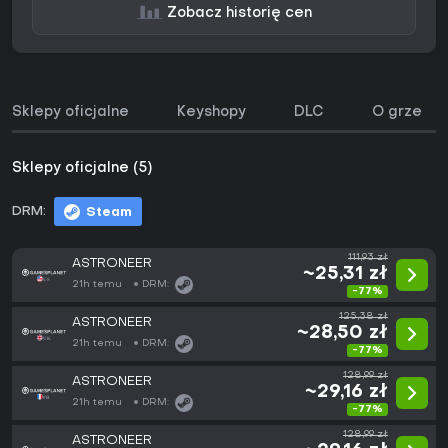
Zobacz historię cen
Sklepy oficjalne
Keyshopy
DLC
O grze
Sklepy oficjalne (5)
DRM:
Steam
111,93 zł
ASTRONEER
~25,31 zł
21h temu
DRM:
-77%
125,38 zł
ASTRONEER
~28,50 zł
21h temu
DRM:
-77%
128,99 zł
ASTRONEER
~29,16 zł
21h temu
DRM:
-77%
128,99 zł
ASTRONEER