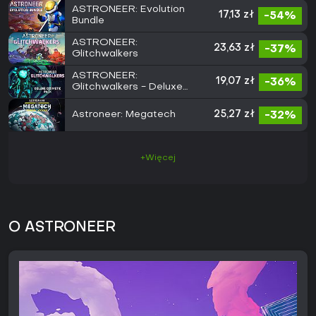
ASTRONEER: Evolution
17,13 zł
-54%
Bundle
ASTRONEER:
23,63 zł
-37%
Glitchwalkers
ASTRONEER:
19,07 zł
-36%
Glitchwalkers - Deluxe
Cosmetic Pack
Astroneer: Megatech
25,27 zł
-32%
+Więcej
O ASTRONEER