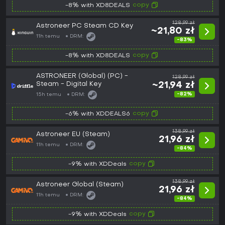
copy
-8% with XD8DEALS
128,99 zł
Astroneer PC Steam CD Key
~21,80 zł
11h temu
DRM:
-83%
copy
-8% with XD8DEALS
ASTRONEER (Global) (PC) -
128,99 zł
Steam - Digital Key
~21,94 zł
-82%
15h temu
DRM:
copy
-6% with XDDEALS6
138,99 zł
Astroneer EU (Steam)
21,96 zł
11h temu
DRM:
-84%
copy
-9% with XDDeals
138,99 zł
Astroneer Global (Steam)
21,96 zł
11h temu
DRM:
-84%
copy
-9% with XDDeals