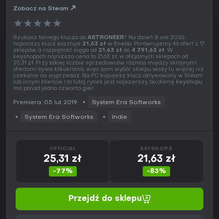
Zobacz na Steam
★
★
★
★
★
Szukasz taniego klucza do
ASTRONEER
? Na dzień 8 sie 2026
najtańszy klucz kosztuje
21,63 zł
w Eneba. Porównujemy 46 ofert z 17
sklepów, a rozpiętość sięga od
21,63 zł
do
4 791,63 zł
. W
keyshopach najniższa cena to 21,63 zł, w oficjalnych sklepach od
25,31 zł. Przy takiej liczbie sprzedawców różnica między skrajnymi
ofertami bywa kilkukrotna, więc sam wybór sklepu waży tu więcej niż
czekanie na wyprzedaż. Na PC kupujesz klucz aktywowany w Steam
lub innym kliencie i to tutaj rynek jest najszerszy, bo ofertę keyshopu
ma ponad jedna czwarta gier.
Premiera: 05 lut 2019
System Era Softworks
System Era Softworks
Indie
OFFICIAL
KEYSHOPS
25,31 zł
21,63 zł
-77%
-83%
Przejdź do sklepu