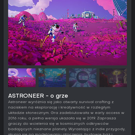
ASTRONEER - o grze
Astroneer wyróżnia się jako otwarty survival crafting z
naciskiem na eksplorację i kreatywność w rozległym
układzie słonecznym. Gra zadebiutowała w early access w
2016 roku, a pełna wersja ukazała się w 2019. Zaprasza
graczy do wcielenia się w kosmicznych odkrywców
badających nieznane planety. Wyrastając z indie przygody,
skupia się na modelowaniu otoczenia, budowie baz i