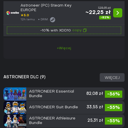
Astroneer (PC) Steam Key
128,99 zł
EUROPE
~22,25 zł
★
5.0
-82%
12h temu
DRM:
copy
-10% with XDD10
+Więcej
ASTRONEER DLC (9)
WIĘCEJ
ASTRONEER Essential
82,08 zł
-56%
Bundle
ASTRONEER Suit Bundle
33,55 zł
-55%
ASTRONEER Athleisure
25,31 zł
-55%
Bundle