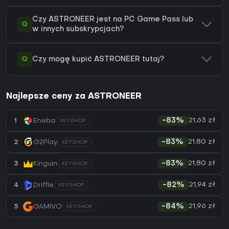
Czy ASTRONEER jest na PC Game Pass lub
Q
w innych subskrypcjach?
Q
Czy mogę kupić ASTRONEER tutaj?
Najlepsze ceny za ASTRONEER
21,63 zł
1
Eneba
-83%
KEYSHOP
21,80 zł
2
G2Play
-83%
KEYSHOP
21,80 zł
3
Kinguin
-83%
KEYSHOP
21,94 zł
4
Driffle
-82%
KEYSHOP
21,96 zł
5
GAMIVO
-84%
KEYSHOP