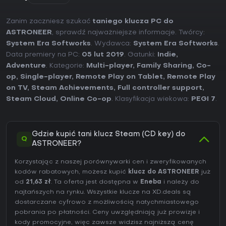
Zanim zaczniesz szukać
taniego klucza PC do
ASTRONEER
, sprawdź najważniejsze informacje. Twórcy:
System Era Softworks
. Wydawca:
System Era Softworks
.
Data premiery na PC:
05 lut 2019
. Gatunki:
Indie
,
Adventure
. Kategorie:
Multi-player
,
Family Sharing
,
Co-
op
,
Single-player
,
Remote Play on Tablet
,
Remote Play
on TV
,
Steam Achievements
,
Full controller support
,
Steam Cloud
,
Online Co-op
. Klasyfikacja wiekowa:
PEGI 7
.
Gdzie kupić tani klucz Steam (CD key) do
Q
ASTRONEER?
Korzystając z naszej porównywarki cen i zweryfikowanych
kodów rabatowych, możesz kupić
klucz do ASTRONEER
już
od
21,63 zł
. Ta oferta jest dostępna w
Eneba
i należy do
najtańszych na rynku. Wszystkie klucze na XD.deals są
dostarczane cyfrowo z możliwością natychmiastowego
pobrania po płatności. Ceny uwzględniają już prowizje i
kody promocyjne, więc zawsze widzisz najniższą cenę