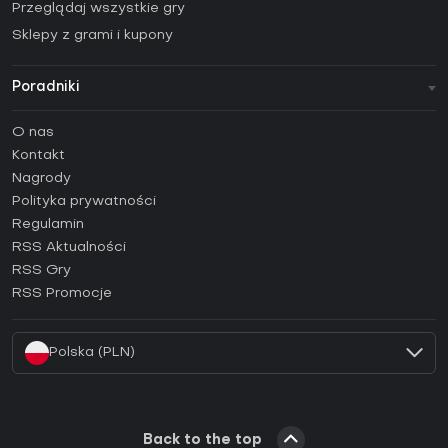
Przeglądaj wszystkie gry
Sklepy z grami i kupony
Poradniki
FAQ
O nas
Poradniki
Kontakt
Jak aktywować klucz Steam (CD Key)?
Nagrody
Jak aktywować klucz Epic Games (CD Key)?
Polityka prywatności
Regulamin
Jak aktywować klucz GOG (CD Key)?
RSS Aktualności
Jak aktywować klucz Ubisoft Connect (CD Key)?
RSS Gry
Jak aktywować klucz EA App (CD Key)?
RSS Promocje
Jak aktywować klucz Battle.net (CD Key)?
Polska (PLN)
Back to the top