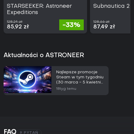
STARSEEKER: Astroneer
Subnautica 2
Expeditions
128,24 zł
128,66 zł
-33%
85,92 zł
87,49 zł
Aktualności o ASTRONEER
Najlepsze promocje
Steam w tym tygodniu
(30 marca - 5 kwietnia
2026)
18tyg temu
FAQ
9 PYTAŃ